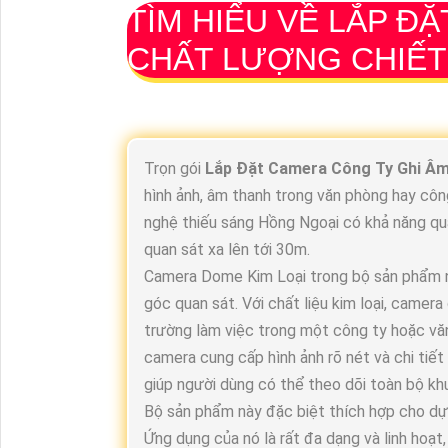
TÌM HIỂU VỀ
LẮP ĐẶ
CHẤT LƯỢNG CHIẾT
Trọn gói
Lắp Đặt Camera Công Ty Ghi Â
hình ảnh, âm thanh trong văn phòng hay c
nghệ thiếu sáng Hồng Ngoại có khả năng qua
quan sát xa lên tới 30m.
Camera Dome Kim Loại trong bộ sản phẩm nà
góc quan sát. Với chất liệu kim loại, camera
trường làm việc trong một công ty hoặc vă
camera cung cấp hình ảnh rõ nét và chi tiết
giúp người dùng có thể theo dõi toàn bộ k
Bộ sản phẩm này đặc biệt thích hợp cho dự á
Ứng dụng của nó là rất đa dạng và linh hoạt,