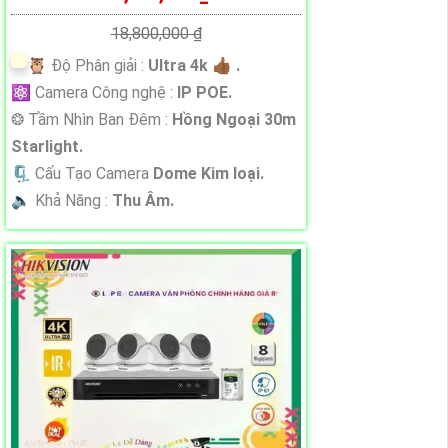
18,800,000 ₫
🦉 Độ Phân giải :
Ultra 4k 👍🏾 .
⚛️ Camera Công nghệ :
IP POE.
❂ Tầm Nhìn Ban Đêm :
Hồng Ngoại 30m
Starlight.
🗜️ Cấu Tạo Camera
Dome Kim loại.
️🔈 Khả Năng :
Thu Âm.