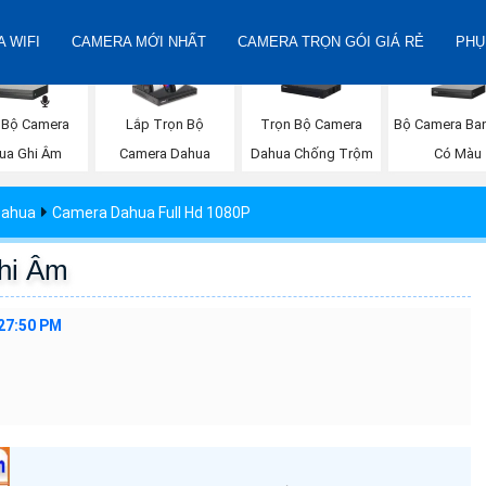
 WIFI
CAMERA MỚI NHẤT
CAMERA TRỌN GÓI GIÁ RẺ
PHỤ
 Bộ Camera
Trọn Bộ Camera
Bộ Camera Ba
Lắp Trọn Bộ
ua Ghi Âm
Dahua Chống Trộm
Có Màu
Camera Dahua
Dahua
Camera Dahua Full Hd 1080P
hi Âm
:27:50 PM