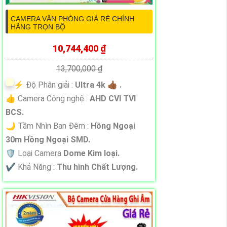
CAMERA VĂN PHÒNG GIÁ RẺ CHÍNH
HÃNG TRỌN BỘ
10,744,400 ₫
13,700,000 ₫
️⚡ Độ Phân giải :
Ultra 4k 👍🏾 .
👍 Camera Công nghệ :
AHD CVI TVI
BCS.
🌙 Tầm Nhìn Ban Đêm :
Hồng Ngoại
30m Hồng Ngoại SMD.
🛡 Loại Camera
Dome Kim loại.
️✔️ Khả Năng :
Thu hình Chất Lượng.