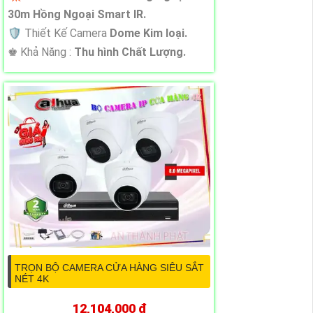
30m Hồng Ngoại Smart IR.
🛡 Thiết Kế Camera
Dome Kim loại.
️♚ Khả Năng :
Thu hình Chất Lượng.
TRỌN BỘ CAMERA CỬA HÀNG SIÊU SẮT
NÉT 4K
12,104,000 ₫