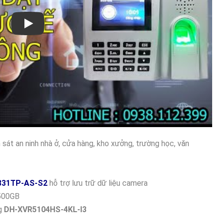
Xem video Lắp Đặt Camera Công Ty Ghi Âm
sát an ninh nhà ở, cửa hàng, kho xưởng, trường học, văn
831TP-AS-S2
hỗ trợ lưu trữ dữ liệu camera
 500GB
ng
DH-XVR5104HS-4KL-I3