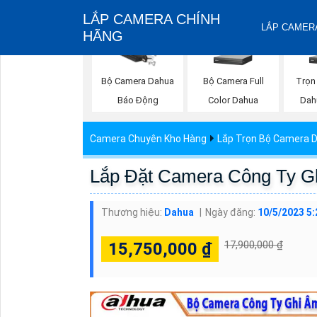
LẮP CAMERA CHÍNH
LẮP CAMERA
HÃNG
Bộ Camera Full
Trọn
Bộ Camera Dahua
Color Dahua
Dah
Báo Động
Camera Chuyên Kho Hàng
Lắp Trọn Bộ Camera 
Lắp Đặt Camera Công Ty G
Thương hiệu:
Dahua
Ngày đăng:
10/5/2023 5
17,900,000 ₫
15,750,000 ₫