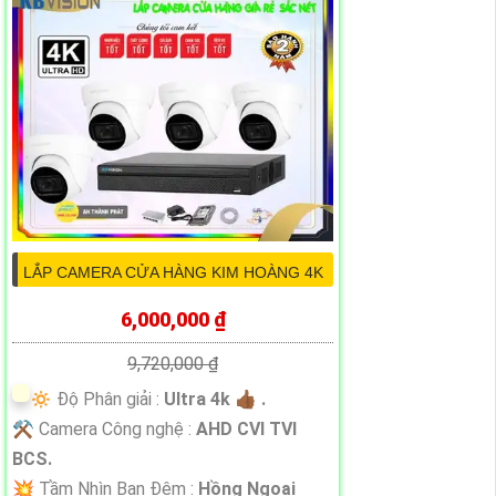
LẮP CAMERA CỬA HÀNG KIM HOÀNG 4K
6,000,000 ₫
9,720,000 ₫
🔅 Độ Phân giải :
Ultra 4k 👍🏾 .
⚒ Camera Công nghệ :
AHD CVI TVI
BCS.
💥 Tầm Nhìn Ban Đêm :
Hồng Ngoại