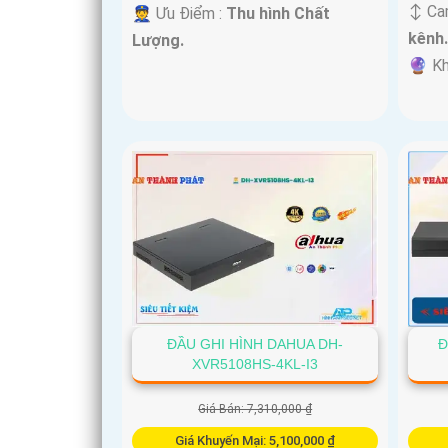
↕️ Ca
️👮 Ưu Điểm :
Thu hình Chất
kênh
Lượng.
️🔮 K
ĐẦU GHI HÌNH DAHUA DH-
Đ
XVR5108HS-4KL-I3
Giá Bán: 7,310,000 ₫
Giá Khuyến Mại: 5,100,000 ₫