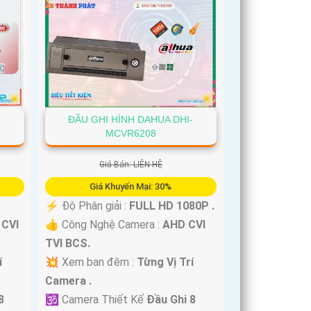
ĐẦU GHI HÌNH DAHUA DHI-
MCVR6208
Giá Bán: LIÊN HỆ
Giá Khuyến Mại: 30%
️⚡ Độ Phân giải :
FULL HD 1080P .
 CVI
👍 Công Nghệ Camera :
AHD CVI
TVI BCS.
í
💥 Xem ban đêm :
Từng Vị Trí
Camera .
8
🕉️ Camera Thiết Kế
Đầu Ghi 8