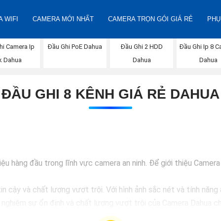
 WIFI
CAMERA MỚI NHẤT
CAMERA TRỌN GÓI GIÁ RẺ
PHỤ
hi Camera Ip
Đầu Ghi PoE Dahua
Đầu Ghi 2 HDD
Đầu Ghi Ip 8 
k Dahua
Dahua
Dahua
ĐẦU GHI 8 KÊNH GIÁ RẺ DAHUA
 hàng đầu trong lĩnh vực camera an ninh. Để giới thiệu Camera D
 cậy và chất lượng vượt trội. Với hình ảnh sắc nét và tính năng 
i nghiệm sự ổn định và chất lượng vượt trội của Camera Dahua ch