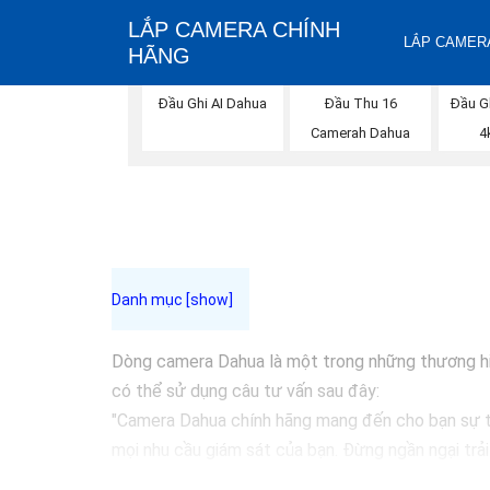
LẮP CAMERA CHÍNH
LẮP CAMERA
HÃNG
Đầu Ghi AI Dahua
Đầu Thu 16
Đầu G
Camerah Dahua
4
Dòng camera Dahua là một trong những thương hiệu
có thể sử dụng câu tư vấn sau đây:
"Camera Dahua chính hãng mang đến cho bạn sự tin
mọi nhu cầu giám sát của bạn. Đừng ngần ngại trả