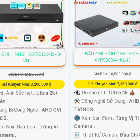
ĐẦU GHI HÌNH DAHUA DH-
 GHI HÌNH DH-XVR5108HS-I3-
XVR5208A-4KL-I3
VN
Giá Bán: 10,500,000 ₫
Giá Bán: 4,620,000 ₫
Giá Khuyến Mại: 7,350,000 ₫
Giá Khuyến Mại: 3,200,000 ₫
👁️‍🗨 Độ sắc nét :
Ultra 4k 👍🏾 .
nh Ảnh Sắc nét :
Ultra 2k+
⚒ Công Nghệ Sử Dụng :
AHD
ét .
TVI BCS.
ng Bị Công Nghệ :
AHD CVI
🌚 Xem ban đêm :
Từng Vị Tr
BCS.
Camera .
ầm Nhìn Ban Đêm :
Từng Vị
⛓ Thiết Kế Camera
Đầu Ghi 
amera .