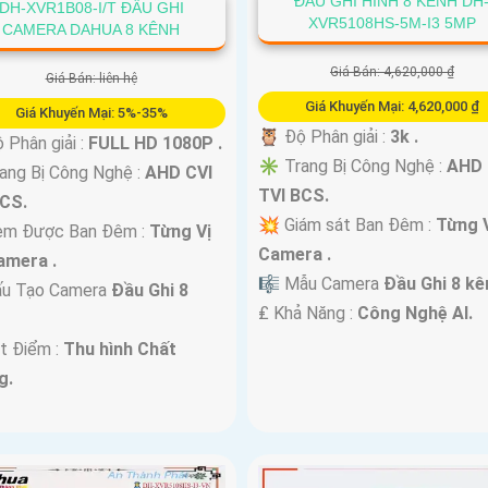
ĐẦU GHI HÌNH 8 KÊNH DH
DH-XVR1B08-I/T ĐẦU GHI
XVR5108HS-5M-I3 5MP
CAMERA DAHUA 8 KÊNH
Giá Bán: 4,620,000 ₫
Giá Bán: liên hệ
Giá Khuyến Mại: 4,620,000 ₫
Giá Khuyến Mại: 5%-35%
🦉 Độ Phân giải :
3k .
 Độ Phân giải :
FULL HD 1080P .
✳️ Trang Bị Công Nghệ :
AHD 
ang Bị Công Nghệ :
AHD CVI
TVI BCS.
BCS.
💥 Giám sát Ban Đêm :
Từng V
em Được Ban Đêm :
Từng Vị
Camera .
amera .
🎼️ Mẫu Camera
Đầu Ghi 8 kê
ấu Tạo Camera
Đầu Ghi 8
️₤ Khả Năng :
Công Nghệ AI.
.
t Điểm :
Thu hình Chất
g.