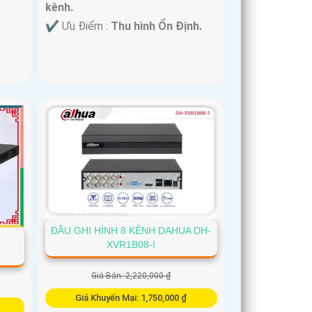
kênh.
️✔️ Ưu Điểm :
Thu hình Ổn Định.
ĐẦU GHI HÌNH 8 KÊNH DAHUA DH-
XVR1B08-I
Giá Bán: 2,220,000 ₫
Giá Khuyến Mại: 1,750,000 ₫