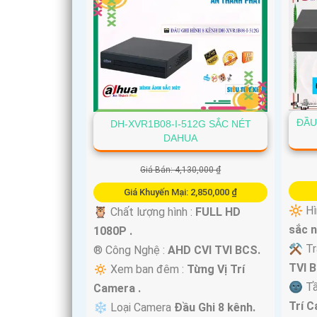
ĐẦU
DH-XVR1B08-I-512G SẮC NÉT
DAHUA
Giá Bán: 4,130,000 ₫
Giá Khuyến Mại: 2,850,000 ₫
🔆 Hì
🦉 Chất lượng hình :
FULL HD
sắc n
1080P .
⚒ Tra
®️ Công Nghệ :
AHD CVI TVI BCS.
TVI 
🔅 Xem ban đêm :
Từng Vị Trí
🌚 T
Camera .
Trí C
❄ Loại Camera
Đầu Ghi 8 kênh.