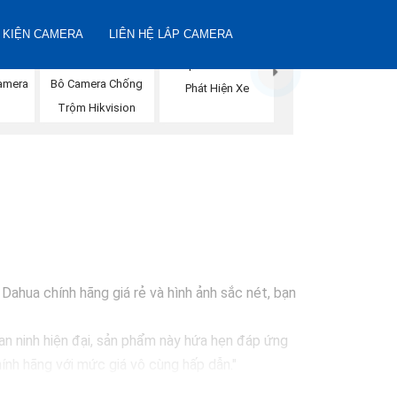
 KIỆN CAMERA
LIÊN HỆ LẮP CAMERA
Lắp Camera Hik
Camera
Bô Camera Chống
Phát Hiện Xe
Trộm Hikvision
ahua chính hãng giá rẻ và hình ảnh sắc nét, bạn
an ninh hiện đại, sản phẩm này hứa hẹn đáp ứng
ính hãng với mức giá vô cùng hấp dẫn."