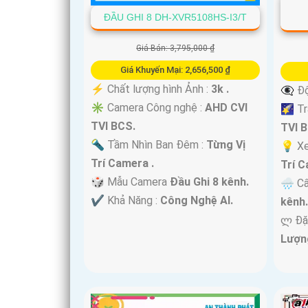
ĐẦU GHI 8 DH-XVR5108HS-I3/T
Giá Bán: 3,795,000 ₫
Giá Khuyến Mại: 2,656,500 ₫
️⚡ Chất lượng hình Ảnh :
3k .
👁️‍🗨
✳️ Camera Công nghệ :
AHD CVI
🌠 Tr
TVI BCS.
TVI 
🔦 Tầm Nhìn Ban Đêm :
Từng Vị
💡 X
Trí Camera .
Trí C
🎲 Mẫu Camera
Đầu Ghi 8 kênh.
🌧️ C
️✔️ Khả Năng :
Công Nghệ AI.
kênh
️ლ Đặ
Lượn