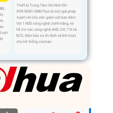
Thiết bị Trung Tâm Ghi Hình DH-
4KL-
XVR1B08-I SMD Plus là một giải pháp
từ
tuyệt vời cho việc giám sát ban đêm.
nh,
Với 1 HDD công nghệ chính hãng, nó
ban
hỗ trợ các công nghệ AHD, CVI, TVI và
õ nét
BCS, đảm bảo sự ổn định và linh hoạt
ắt
cho hệ thống của bạn