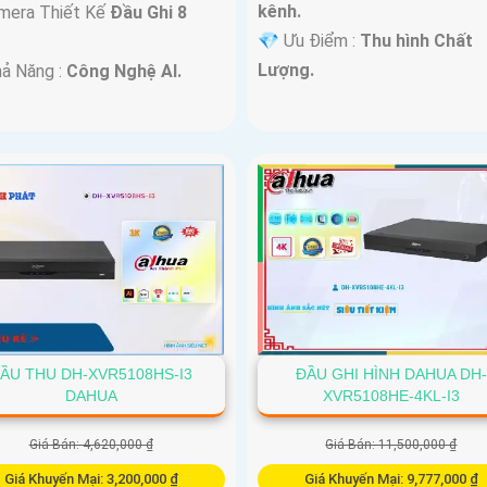
kênh.
mera Thiết Kế
Đầu Ghi 8
️💎 Ưu Điểm :
Thu hình Chất
.
Lượng.
hả Năng :
Công Nghệ AI.
ẦU THU DH-XVR5108HS-I3
ĐẦU GHI HÌNH DAHUA DH-
DAHUA
XVR5108HE-4KL-I3
Giá Bán: 4,620,000 ₫
Giá Bán: 11,500,000 ₫
Giá Khuyến Mại: 3,200,000 ₫
Giá Khuyến Mại: 9,777,000 ₫