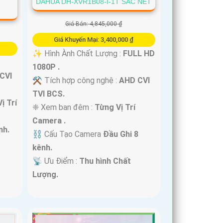
-
DAHUA DH-XVR1B08-I-1T SẮC NÉT
Giá Bán: 4,845,000 ₫
Giá Khuyến Mại: 3,400,000 ₫
✨ Hình Ành Chất Lượng :
FULL HD
1080P .
CVI
⚒ Tích hợp công nghệ :
AHD CVI
TVI BCS.
ị Trí
❈ Xem ban đêm :
Từng Vị Trí
Camera .
nh.
⛓ Cấu Tạo Camera
Đầu Ghi 8
kênh.
️📡 Ưu Điểm :
Thu hình Chất
Lượng.