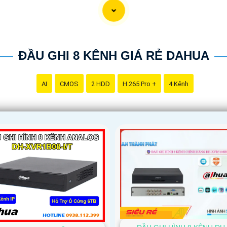
ĐẦU GHI 8 KÊNH GIÁ RẺ DAHUA
AI
CMOS
2 HDD
H.265 Pro +
4 Kênh