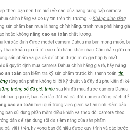
ếp theo, bạn nên tìm hiểu về các cửa hàng cung cấp camera
hua chính hãng và có uy tín trên thị trường. ♢
Khẳng định rằng
ng sản phẩm bạn mua là hàng chính hãng, tránh mua phải hàng giả
ạo hoặc không
nâng cao an toàn
chất lượng.
au khi xác định được model camera Dahua mà bạn mong muốn, b
y tham khảo giá cả từ các cửa hàng khác nhau. Cân nhắc giữa c
ợng sản phẩm và giá cả để chọn được mức giá hợp lý nhất.
i đã quyết định mua camera Dahua chính hãng giá rẻ, hãy
nâng
ao an toàn
bạn kiểm tra kỹ sản phẩm trước khi thanh toán.
tin
ưởng
rằng sản phẩm không bị lỗi kỹ thuật và đầy đủ phụ kiện đi k
ững thông số đã giới thiệu
sau khi đã mua được camera Dahua
ính hãng giá rẻ, bạn cần lắp đặt và cài đặt camera đúng cách để
âng cao an toàn
hiệu quả trong việc giám sát an ninh. Đảm bảo
ng bạn sử dụng phần mềm điều khiển và theo dõi camera theo
ớng dẫn để tận dụng tối đa tiềm năng của sản phẩm.
a bài viết trên, hy vọng bạn đã hiểu được quy trình và các bước