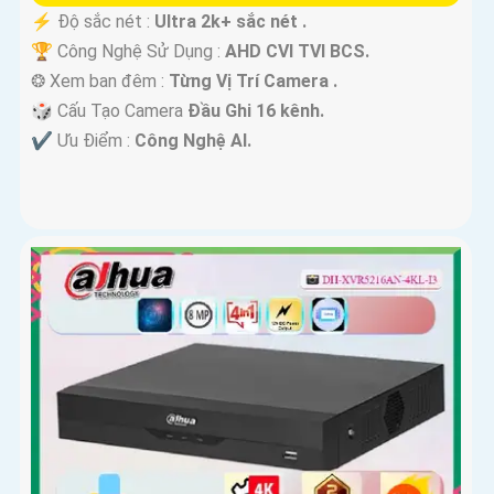
️⚡ Độ sắc nét :
Ultra 2k+ sắc nét .
🏆 Công Nghệ Sử Dụng :
AHD CVI TVI BCS.
❂ Xem ban đêm :
Từng Vị Trí Camera .
🎲 Cấu Tạo Camera
Đầu Ghi 16 kênh.
️✔️ Ưu Điểm :
Công Nghệ AI.