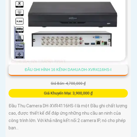
ĐẦU GHI HÌNH 16 KÊNH DAHUA DH-XVR4116HS-I
Giá Bán: 4,700,000 ₫
Giá Khuyến Mại: 3,900,000 ₫
Đầu Thu Camera DH-XVR4116HS-I là một Đầu ghi chất lượng
cao, được thiết kế để đáp ứng những nhu cầu an ninh của
công trình lớn. Với khả năng kết nối 2 camera IP, nó cho phép
bạn...