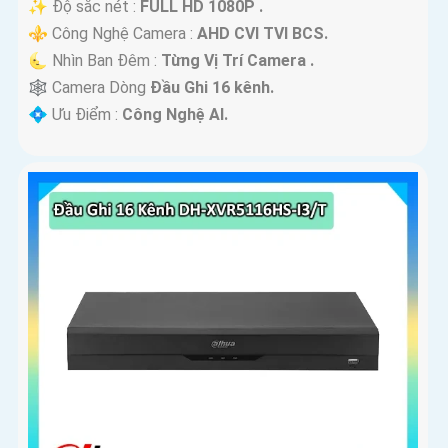
✨ Độ sắc nét :
FULL HD 1080P .
⚜️ Công Nghệ Camera :
AHD CVI TVI BCS.
🌜 Nhìn Ban Đêm :
Từng Vị Trí Camera .
🕸️ Camera Dòng
Đầu Ghi 16 kênh.
️💠 Ưu Điểm :
Công Nghệ AI.