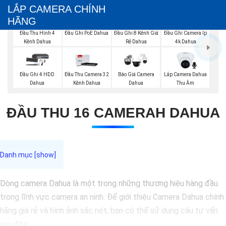
LẮP CAMERA CHÍNH
HÃNG
Đầu Thu Hình 4
Đầu Ghi PoE Dahua
Đầu Ghi 8 Kênh Giá
Đầu Ghi Camera Ip
Kênh Dahua
Rẻ Dahua
4k Dahua
Lắp Camera Dahua
Đầu Ghi 4 HDD
Đầu Thu Camera 32
Báo Giá Camera
Thu Âm
Dahua
Kênh Dahua
Dahua
ĐẦU THU 16 CAMERAH DAHUA
Dòng camera Dahua là một trong những thương hiệu hàng đầu
trong lĩnh vực camera an ninh. Để giới thiệu Camera Dahua chính
hãng giá rẻ và hình ảnh sắc nét, bạn có thể sử dụng câu tư vấn
sau đây: