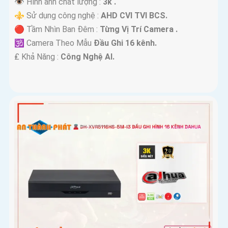
👁 Hình ảnh chất lượng :
3k .
⚜️ Sử dụng công nghệ :
AHD CVI TVI BCS.
🔴 Tầm Nhìn Ban Đêm :
Từng Vị Trí Camera .
🕉️ Camera Theo Mẫu
Đầu Ghi 16 kênh.
️₤ Khả Năng :
Công Nghệ AI.