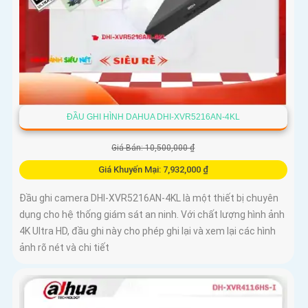
ĐẦU GHI HÌNH DAHUA DHI-XVR5216AN-4KL
Giá Bán: 10,500,000 ₫
Giá Khuyến Mại: 7,932,000 ₫
Đầu ghi camera DHI-XVR5216AN-4KL là một thiết bị chuyên
dụng cho hệ thống giám sát an ninh. Với chất lượng hình ảnh
4K Ultra HD, đầu ghi này cho phép ghi lại và xem lại các hình
ảnh rõ nét và chi tiết