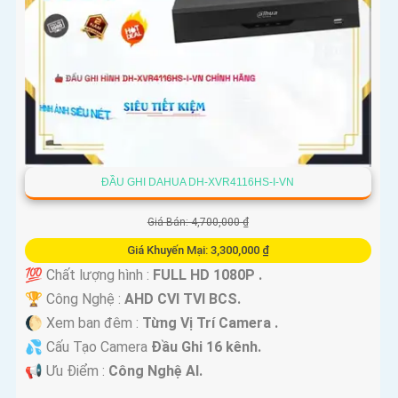
ĐẦU GHI DAHUA DH-XVR4116HS-I-VN
Giá Bán: 4,700,000 ₫
Giá Khuyến Mại: 3,300,000 ₫
💯 Chất lượng hình :
FULL HD 1080P .
🏆 Công Nghệ :
AHD CVI TVI BCS.
🌔 Xem ban đêm :
Từng Vị Trí Camera .
💦 Cấu Tạo Camera
Đầu Ghi 16 kênh.
️📢 Ưu Điểm :
Công Nghệ AI.