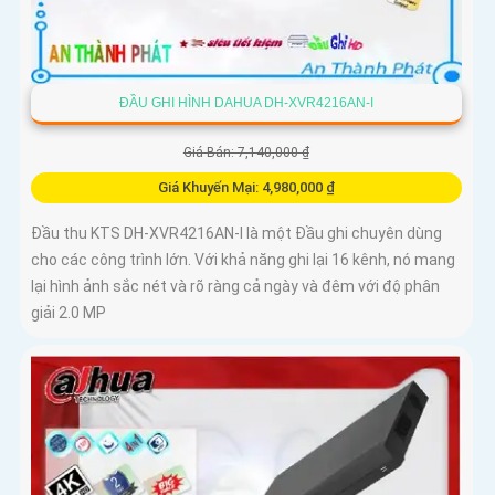
ĐẦU GHI HÌNH DAHUA DH-XVR4216AN-I
Giá Bán: 7,140,000 ₫
Giá Khuyến Mại: 4,980,000 ₫
Đầu thu KTS DH-XVR4216AN-I là một Đầu ghi chuyên dùng
cho các công trình lớn. Với khả năng ghi lại 16 kênh, nó mang
lại hình ảnh sắc nét và rõ ràng cả ngày và đêm với độ phân
giải 2.0 MP