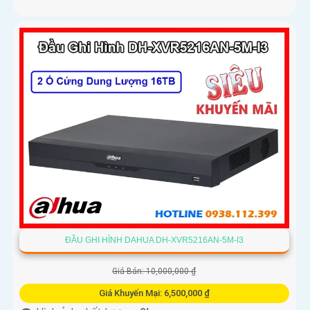
ĐẦU GHI HÌNH DAHUA DH-XVR5216AN-5M-I3
Giá Bán: 10,000,000 ₫
Giá Khuyến Mại: 6,500,000 ₫