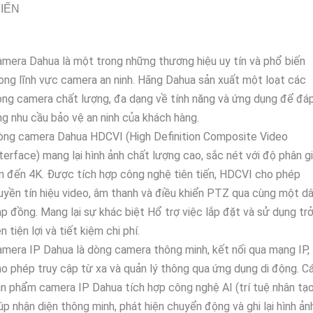
IẾN
mera Dahua là một trong những thương hiệu uy tín và phổ biến
ong lĩnh vực camera an ninh. Hãng Dahua sản xuất một loạt các
ng camera chất lượng, đa dạng về tính năng và ứng dụng để đá
g nhu cầu bảo vệ an ninh của khách hàng.
òng camera Dahua HDCVI (High Definition Composite Video
terface) mang lại hình ảnh chất lượng cao, sắc nét với độ phân gi
n đến 4K. Được tích hợp công nghệ tiên tiến, HDCVI cho phép
uyền tín hiệu video, âm thanh và điều khiển PTZ qua cùng một d
p đồng. Mang lại sự khác biệt Hổ trợ việc lắp đặt và sử dụng tr
n tiện lợi và tiết kiệm chi phí.
mera IP Dahua là dòng camera thông minh, kết nối qua mạng IP,
o phép truy cập từ xa và quản lý thông qua ứng dụng di động. C
n phẩm camera IP Dahua tích hợp công nghệ AI (trí tuệ nhân tạo
úp nhận diện thông minh, phát hiện chuyển động và ghi lại hình ản