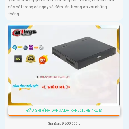
ý với khả năng ghi hình chất lượng cao 5.0 MP, cho hình ảnh
sắc nét trong cả ngày và đêm. Ấn tượng ơn với những
thông...
ĐẦU GHI HÌNH DAHUA DH-XVR5116HE-4KL-I3
Giá Bán: 9,500,000 ₫