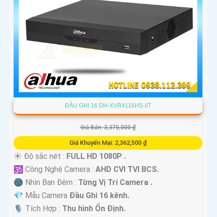
ĐẦU GHI 16 DH-XVR4116HS-I/T
Giá Bán: 3,375,000 ₫
Giá Khuyến Mại: 2,362,500 ₫
☀️ Độ sắc nét :
FULL HD 1080P .
🕉️ Công Nghệ Camera :
AHD CVI TVI BCS.
🌚 Nhìn Ban Đêm :
Từng Vị Trí Camera .
💎 Mẫu Camera
Đầu Ghi 16 kênh.
️🎙 Tích Hợp :
Thu hình Ổn Định.