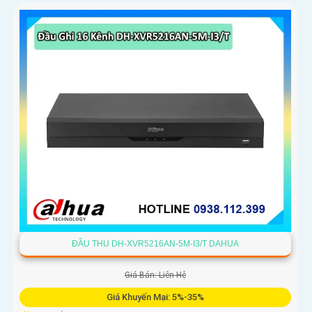
ĐẦU THU DH-XVR5216AN-5M-I3/T DAHUA
Giá Bán: Liên Hệ
Giá Khuyến Mại: 5%-35%