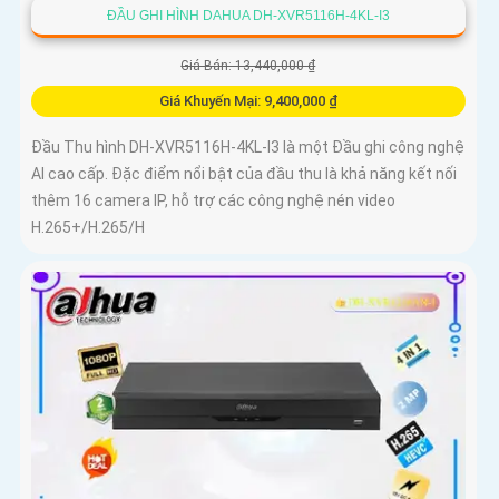
ĐẦU GHI HÌNH DAHUA DH-XVR5116H-4KL-I3
Giá Bán: 13,440,000 ₫
Giá Khuyến Mại: 9,400,000 ₫
Đầu Thu hình DH-XVR5116H-4KL-I3 là một Đầu ghi công nghệ
AI cao cấp. Đặc điểm nổi bật của đầu thu là khả năng kết nối
thêm 16 camera IP, hỗ trợ các công nghệ nén video
H.265+/H.265/H