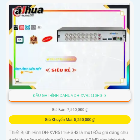
ĐẦU GHI HÌNH DAHUA DH-XVR5116HS-I3
Giá Bán: 7,560,000 ₫
Giá Khuyến Mại: 5,250,000 ₫
Thiết Bị Ghi Hình DH-XVR5116HS-I3 là một Đầu ghi đáng chú