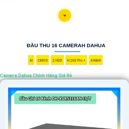
"Camera Dahua chính hãng mang đến cho bạn sự tin cậy và chất
lượng vượt trội. Với hình ảnh sắc nét và tính năng an ninh hiện
đại, sản phẩm này hứa hẹn đáp ứng mọi nhu cầu giám sát của
bạn. Đừng ngần ngại trải nghiệm sự ổn định và chất lượng vượt
trội của Camera Dahua chính hãng với mức giá vô cùng hấp dẫn."
ĐẦU THU 16 CAMERAH DAHUA
AI
CMOS
2 HDD
H.265 Pro +
4 Kênh
Camera Dahua Chính Hãng Giá Rẻ
'