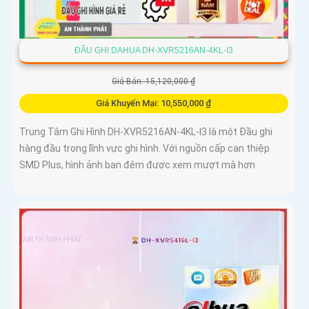
ĐẦU GHI DAHUA DH-XVR5216AN-4KL-I3
Giá Bán: 15,120,000 ₫
Giá Khuyến Mại: 10,550,000 ₫
Trung Tâm Ghi Hình DH-XVR5216AN-4KL-I3 là một Đầu ghi
hàng đầu trong lĩnh vực ghi hình. Với nguồn cấp can thiệp
SMD Plus, hình ảnh ban đêm được xem mượt mà hơn