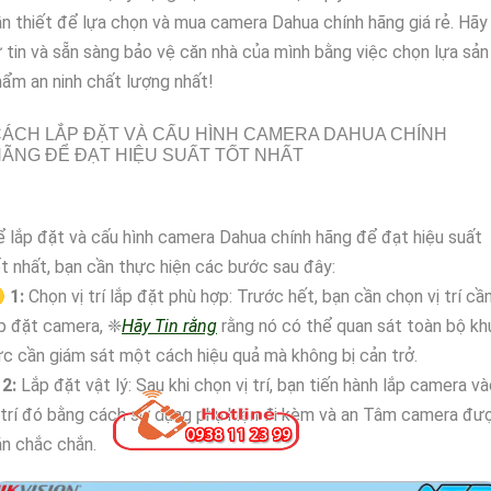
n thiết để lựa chọn và mua camera Dahua chính hãng giá rẻ. Hãy
 tin và sẵn sàng bảo vệ căn nhà của mình bằng việc chọn lựa sản
ẩm an ninh chất lượng nhất!
ÁCH LẮP ĐẶT VÀ CẤU HÌNH CAMERA DAHUA CHÍNH
ÃNG ĐỂ ĐẠT HIỆU SUẤT TỐT NHẤT
 lắp đặt và cấu hình camera Dahua chính hãng để đạt hiệu suất
t nhất, bạn cần thực hiện các bước sau đây:

1:
Chọn vị trí lắp đặt phù hợp: Trước hết, bạn cần chọn vị trí cầ
p đặt camera, ❈
Hãy Tin rằng
rằng nó có thể quan sát toàn bộ kh
c cần giám sát một cách hiệu quả mà không bị cản trở.
₩
2:
Lắp đặt vật lý: Sau khi chọn vị trí, bạn tiến hành lắp camera v
 trí đó bằng cách sử dụng phụ kiện đi kèm và an Tâm camera đư
n chắc chắn.