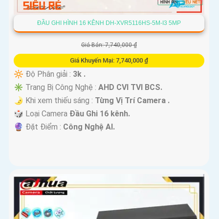
ĐẦU GHI HÌNH 16 KÊNH DH-XVR5116HS-5M-I3 5MP
Giá Bán: 7,740,000 ₫
Giá Khuyến Mại: 7,740,000 ₫
🔆 Độ Phân giải :
3k .
✳️ Trang Bị Công Nghệ :
AHD CVI TVI BCS.
🌛 Khi xem thiếu sáng :
Từng Vị Trí Camera .
🎲 Loại Camera
Đầu Ghi 16 kênh.
️🔮 Đặt Điểm :
Công Nghệ AI.