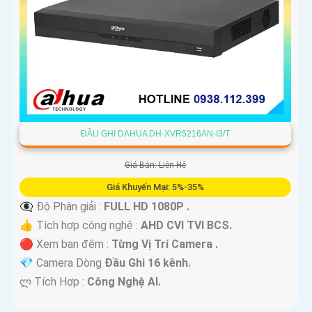
ĐẦU GHI DAHUA DH-XVR5216AN-I3/T
Giá Bán: Liên Hệ
Giá Khuyến Mại: 5%-35%
👁️‍🗨 Độ Phân giải :
FULL HD 1080P .
👍 Tích hợp công nghệ :
AHD CVI TVI BCS.
🔴 Xem ban đêm :
Từng Vị Trí Camera .
💎 Camera Dòng
Đầu Ghi 16 kênh.
️ლ Tích Hợp :
Công Nghệ AI.