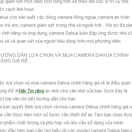
úp giám sát một diện tích rộng hơn và theo dõi các vị trí cụ thể
t cách linh hoạt.
hua còn sản xuất các dòng camera hồng ngoại, camera an toàn
o trẻ em, camera giám sát trong nhà và ngoài trời… Với sự đa dạ
 tính năng và ứng dụng, camera Dahua luôn đáp ứng được nhu c
o vệ và quan sát của người tiêu dùng trên mọi phương diện.
HƯỚNG DẪN LỰA CHỌN VÀ MUA CAMERA DAHUA CHÍNH
ÃNG GIÁ RẺ
ệc lựa chọn và mua camera Dahua chính hãng giá rẻ là điều quan
rọng để ❈
Hãy Tin rằng
an ninh cho căn nhà của bạn. Dưới đây là
t bài văn chi tiết hướng dẫn cho bạn:
i bạn quyết định lựa chọn và mua camera Dahua chính hãng giá r
ạn cần thực hiện một số bước cần thiết để an Tâm bạn chọn đư
n phẩm chất lượng và phù hợp với nhu cầu sử dụng của mình.
ớc đầu tiên, bạn cần tìm hiểu về các model camera Dahua hiện 