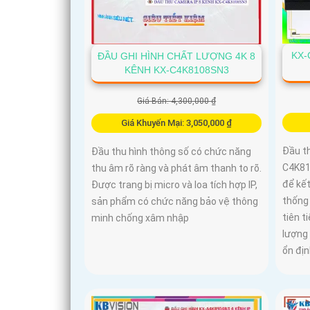
KX-
ĐẦU GHI HÌNH CHẤT LƯỢNG 4K 8
KÊNH KX-C4K8108SN3
Giá Bán: 4,300,000 ₫
Giá Khuyến Mại: 3,050,000 ₫
Đầu t
Đầu thu hình thông số có chức năng
C4K81
thu âm rõ ràng và phát âm thanh to rõ.
để kết
Được trang bị micro và loa tích hợp IP,
thống 
sản phẩm có chức năng bảo vệ thông
tiên t
minh chống xâm nhập
lượng
ổn đị