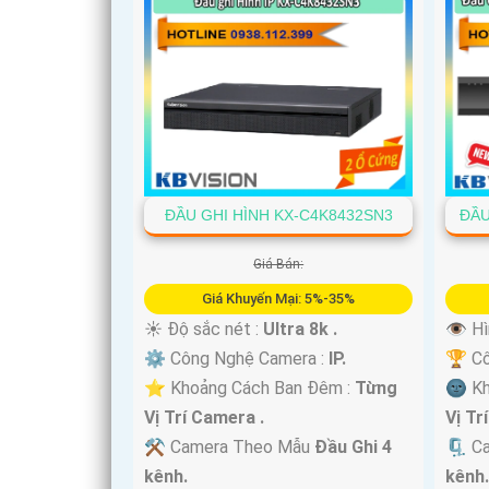
ĐẦU GHI HÌNH KX-C4K8432SN3
ĐẦU
Giá Bán:
Giá Khuyến Mại: 5%-35%
☀️ Độ sắc nét :
Ultra 8k .
👁 Hì
⚙ Công Nghệ Camera :
IP.
🏆 C
⭐ Khoảng Cách Ban Đêm :
Từng
🌚 K
Vị Trí Camera .
Vị Tr
⚒ Camera Theo Mẫu
Đầu Ghi 4
🗜️ C
kênh.
kênh