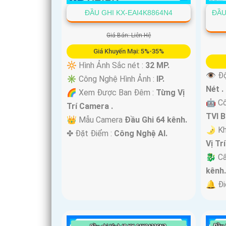
ĐẦU GHI KX-EAI4K8864N4
ĐẦU
'
Giá Bán: Liên Hệ
Giá Khuyến Mại: 5%-35%
🔆 Hình Ảnh Sắc nét :
32 MP.
👁 Độ
✳️ Công Nghệ Hình Ảnh :
IP.
Nét .
🌈 Xem Được Ban Đêm :
Từng Vị
🤖️ C
Trí Camera .
TVI 
👑 Mẫu Camera
Đầu Ghi 64 kênh.
🌛 K
️✤ Đặt Điểm :
Công Nghệ AI.
Vị Tr
🐉️ C
kênh
️🔔 Đ