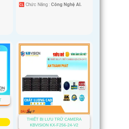
️🆑 Chức Năng :
Công Nghệ AI.
T
THIẾT BỊ LƯU TRỮ CAMERA
KBVISION KX-F256-24-V2