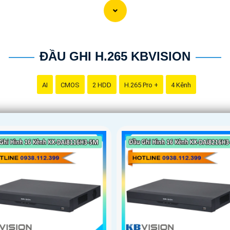
ĐẦU GHI H.265 KBVISION
AI
CMOS
2 HDD
H.265 Pro +
4 Kênh