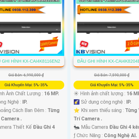
 GHI HÌNH KX-CAI4K8116EN2
ĐẦU GHI HÌNH KX-CAI4K8204
Giá Bán: 6,990,000 ₫
Giá Bán: 7,590,000 ₫
Giá Khuyến Mại: 5%-35%
Giá Khuyến Mại: 5%-35%
nh Ành Chất Lượng :
16 MP.
☀️ Hình ảnh chất lượng :
16 MP
ông Nghệ :
IP.
🌠 Sử dụng công nghệ :
IP.
hoảng Cách Ban Đêm :
Từng
⭐ Khi xem thiếu sáng :
Từng 
í Camera .
Trí Camera .
amera Thiết Kế
Đầu Ghi 4
🐜 Mẫu Camera
Đầu Ghi 4 kê
.
️ƒ Chức Năng :
Công Nghệ AI.