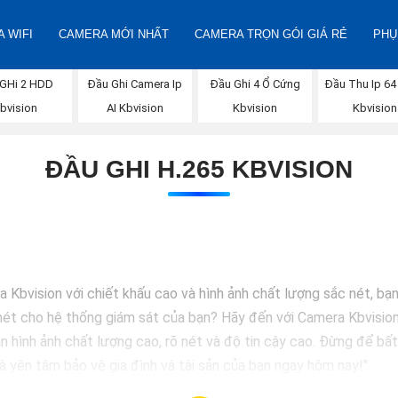
 WIFI
CAMERA MỚI NHẤT
CAMERA TRỌN GÓI GIÁ RẺ
PHỤ
 GHi 2 HDD
Đầu Ghi Camera Ip
Đầu Ghi 4 Ổ Cứng
Đầu Thu Ip 64
bvision
AI Kbvision
Kbvision
Kbvision
ĐẦU GHI H.265 KBVISION
a Kbvision với chiết khấu cao và hình ảnh chất lượng sắc nét, b
nét cho hệ thống giám sát của bạn? Hãy đến với Camera Kbvision -
 hình ảnh chất lượng cao, rõ nét và độ tin cậy cao. Đừng để bất
 yên tâm bảo vệ gia đình và tài sản của bạn ngay hôm nay!"
để phù hợp với nhu cầu cụ thể của bạn. Chúc bạn thành công!