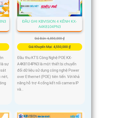
8N3
ĐẦU GHI KBVISION 4 KÊNH KX-
A4K8104PN3
Giá Bán: 6,850,000 ₫
Giá Khuyến Mại: 4,550,000 ₫
ên
Đầu thu KTS Công Nghệ POE KX-
là sự
A4K8104PN3 là một thiết bị chuyển
 sát
đổi dữ liệu sử dụng công nghệ Power
 nét,
over Ethernet (POE) tiên tiến. Với khả
công
năng hỗ trợ 4 cổng kết nối camera IP
và...