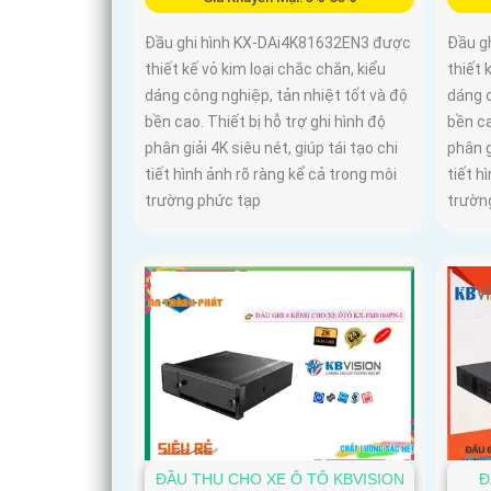
Đầu ghi hình KX-DAi4K81632EN3 được
Đầu g
thiết kế vỏ kim loại chắc chắn, kiểu
thiết 
dáng công nghiệp, tản nhiệt tốt và độ
dáng c
bền cao. Thiết bị hỗ trợ ghi hình độ
bền ca
phân giải 4K siêu nét, giúp tái tạo chi
phân g
tiết hình ảnh rõ ràng kể cả trong môi
tiết h
trường phức tạp
trườn
ĐẦU THU CHO XE Ô TÔ KBVISION
Đ