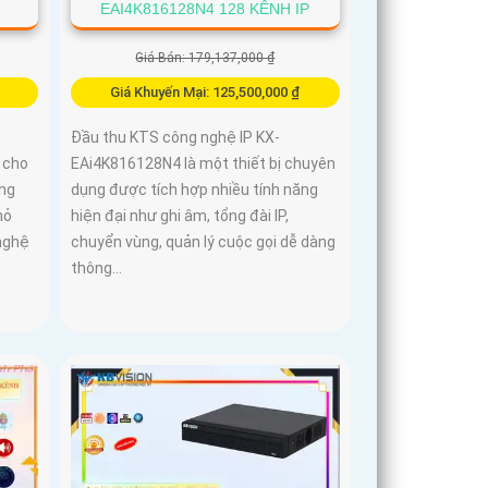
EAI4K816128N4 128 KÊNH IP
Giá Bán: 179,137,000 ₫
Giá Khuyến Mại: 125,500,000 ₫
Đầu thu KTS công nghệ IP KX-
 cho
EAi4K816128N4 là một thiết bị chuyên
ông
dụng được tích hợp nhiều tính năng
hỏ
hiện đại như ghi âm, tổng đài IP,
 nghệ
chuyển vùng, quản lý cuộc gọi dễ dàng
thông...