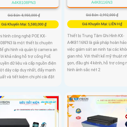
A4K8116N3
A4K8108PN3
Giá Bán: 3,992,000 ₫
Giá Bán: 8,950,000 ₫
Giá Khuyến Mại: LIÊN H₫
Giá Khuyến Mại: 5,580,000 ₫
Thiết bị Trung Tâm Ghi Hình KX-
hi hình công nghệ POE KX-
A4K8116N3 là giải pháp hoàn hảo
08PN3 là một thiết bị chuyên
việc giám sát an ninh tại các kh
ể ghi hình và quản lý camera an
gian nhỏ. Với thiết kế mỹ thuật n
Với khả năng hỗ trợ cổng PoE
gọn, đầu ghi 4 kênh, hỗ trợ công
ruyền dữ liệu và cấp nguồn điện
hình ảnh sắc nét 2
ột dây cáp duy nhất, đẩy mạnh
uất và tiết kiệm chi phí cài đặt