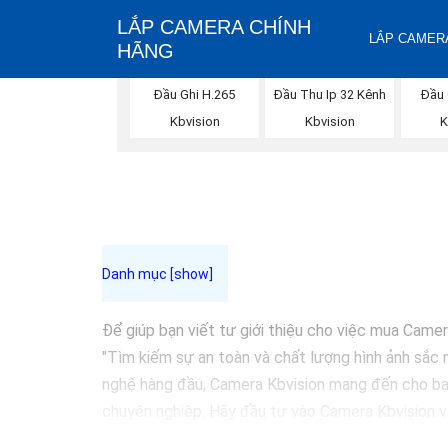
LẮP CAMERA CHÍNH
LẮP CAMERA
HÃNG
Đầu Ghi H.265
Đầu Thu Ip 32 Kênh
Đầu
Kbvision
Kbvision
K
Để giúp bạn viết tư giới thiệu cho việc mua Camer
"Tìm kiếm sự an toàn và chất lượng hình ảnh sắc 
nghệ hàng đầu, Camera Kbvision mang đến cho bạn
chuyên nghiệp. Hãy đầu tư vào Camera Kbvision và
Bạn có thể điều chỉnh và thêm vào nội dung trên 