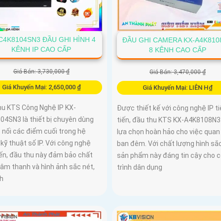
C4K8104SN3 ĐẦU GHI HÌNH 4
ĐẦU GHI CAMERA KX-A4K810
KÊNH IP CAO CẤP
8 KÊNH CAO CẤP
Giá Bán: 3,730,000 ₫
Giá Bán: 3,470,000 ₫
Giá Khuyến Mại: 2,650,000 ₫
Giá Khuyến Mại: LIÊN H₫
hu KTS Công Nghệ IP KX-
Được thiết kế với công nghệ IP ti
04SN3 là thiết bị chuyên dùng
tiến, đầu thu KTS KX-A4K8108N3 
 nối các điểm cuối trong hệ
lựa chọn hoàn hảo cho việc quan
kỹ thuật số IP. Với công nghệ
ban đêm. Với chất lượng hình sắc
iến, đầu thu này đảm bảo chất
sản phẩm này đáng tin cậy cho 
 âm thanh và hình ảnh sắc nét,
trình dân dụng
nh