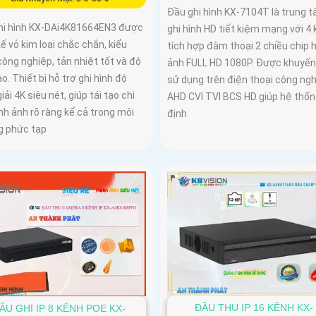
Đầu ghi hình KX-7104T là trung 
hi hình KX-DAi4K81664EN3 được
ghi hình HD tiết kiệm mạng với 4
kế vỏ kim loại chắc chắn, kiểu
tích hợp đàm thoại 2 chiều chip 
ông nghiệp, tản nhiệt tốt và độ
ảnh FULL HD 1080P. Được khuyến
o. Thiết bị hỗ trợ ghi hình độ
sử dụng trên điện thoại công ng
iải 4K siêu nét, giúp tái tạo chi
AHD CVI TVI BCS HD giúp hệ thốn
ình ảnh rõ ràng kể cả trong môi
định
g phức tạp
ĐẦU THU IP 16 KÊNH KX-
ẦU GHI IP 8 KÊNH POE KX-