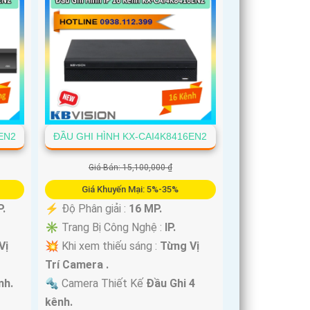
EN2
ĐẦU GHI HÌNH KX-CAI4K8416EN2
Giá Bán: 15,100,000 ₫
Giá Khuyến Mại: 5%-35%
.
️⚡ Độ Phân giải :
16 MP.
✳️ Trang Bị Công Nghệ :
IP.
Vị
💥 Khi xem thiếu sáng :
Từng Vị
Trí Camera .
nh.
🔩 Camera Thiết Kế
Đầu Ghi 4
kênh.