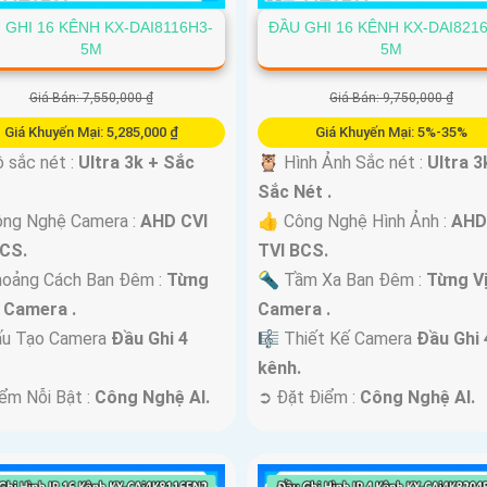
 GHI 16 KÊNH KX-DAI8116H3-
ĐẦU GHI 16 KÊNH KX-DAI821
5M
5M
Giá Bán: 7,550,000 ₫
Giá Bán: 9,750,000 ₫
Giá Khuyến Mại: 5,285,000 ₫
Giá Khuyến Mại: 5%-35%
 sắc nét :
Ultra 3k + Sắc
🦉 Hình Ảnh Sắc nét :
Ultra 3
Sắc Nét .
ông Nghệ Camera :
AHD CVI
👍 Công Nghệ Hình Ảnh :
AHD
BCS.
TVI BCS.
hoảng Cách Ban Đêm :
Từng
🔦 Tầm Xa Ban Đêm :
Từng Vị
í Camera .
Camera .
ấu Tạo Camera
Đầu Ghi 4
🎼️ Thiết Kế Camera
Đầu Ghi 
.
kênh.
iểm Nỗi Bật :
Công Nghệ AI.
️➲ Đặt Điểm :
Công Nghệ AI.