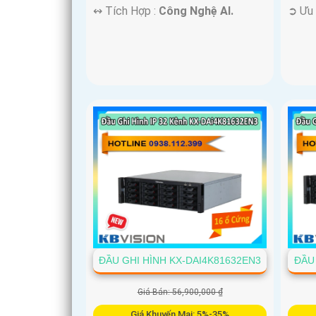
️↭ Tích Hợp :
Công Nghệ AI.
️➲ Ưu
ĐẦU GHI HÌNH KX-DAI4K81632EN3
ĐẦU
Giá Bán: 56,900,000 ₫
Giá Khuyến Mại: 5%-35%