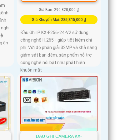
tâm
Giá Bán: 290,820,000 ₫
 kênh
Giá Khuyến Mại: 285,315,000 ₫
hình
 nghị
Đầu Ghi IP KX-F256-24-V2 sử dụng
hệ
công nghệ H.265+ giúp tiết kiệm chi
g ổn
phí. Với độ phân giải 32MP và khả năng
giám sát ban đêm, sản phẩm hỗ trợ
công nghệ nổi bật như phát hiện
khuôn mặt
ĐẦU GHI CAMERA KX-