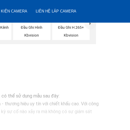
 KIỆN CAMERA
LIÊN HỆ LẮP CAMERA
 Kênh
Đầu Ghi Hình
Đầu Ghi H.265+
Kbvision
Kbvision
ạn có thể sử dụng mẫu sau đây:
 thương hiệu uy tín với chiết khấu cao. Với công
 kỳ sự cố nào xảy ra mà không có sự giám sát