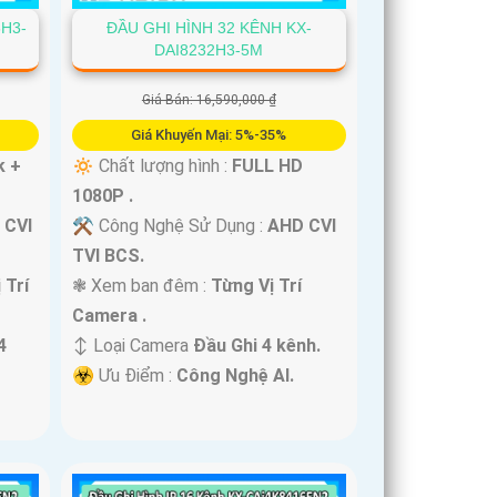
6H3-
ĐẦU GHI HÌNH 32 KÊNH KX-
DAI8232H3-5M
Giá Bán: 16,590,000 ₫
Giá Khuyến Mại: 5%-35%
k +
🔅 Chất lượng hình :
FULL HD
1080P .
 CVI
⚒ Công Nghệ Sử Dụng :
AHD CVI
TVI BCS.
 Trí
❃ Xem ban đêm :
Từng Vị Trí
Camera .
4
↕️ Loại Camera
Đầu Ghi 4 kênh.
️☣️ Ưu Điểm :
Công Nghệ AI.