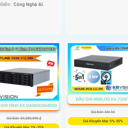
 Điểm :
Công Nghệ AI.
ĐẦU GHI ANALOG KX-7104
 GHI HÌNH KX-DAI4K81664EN3
Giá Bán: liên hệ
Giá Bán: 69,280,000 ₫
Giá Khuyến Mại: 5%-35%
Giá Khuyến Mại: 5%-35%