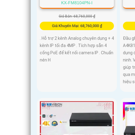
KX-FM8104PN-I
Giá Bán: 68,760,000 ₫
Giá Khuyến Mại: 68,760,000 ₫
. Hỗ trợ 2 kênh Analog chuyên dụng + 4
Đầu g
kênh IP tối đa 4MP . Tích hợp sẵn 4
A4K81
cổng PoE để kết nối camera IP . Chuẩn
dụng đ
nén H
ninh. 
giúp t
qua m
hiệu s