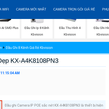
 WIFI
CAMERA MỚI NHẤT
CAMERA TRỌN GÓI GIÁ RẺ
PHỤ
i AI SMD Plus
Đầu Ghi Ip 8 Kênh
Đầu Thu Hình 4
Đầu Ghi Hì
Kbvision
Kbvision
Kbvision
on
Đầu Ghi 8 Kênh Giá Rẻ Kbvision
ế Đẹp KX-A4K8108PN3
 11:15:04 AM
Đầu ghi Camera IP POE sắc nét KX-A4K8108PN3 là thiết bị hiện