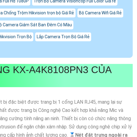
a Full Hd 1080P
Trọn Bộ Camera Visioncop Full Color Giá rẻ
 Chống Trộm Hikvision trọn bộ Giá Rẻ
Bộ Camera Wifi Giá Rẻ
ộ Camera Giám Sát Ban Đêm Có Màu
ikvision Trọn Bộ
Lắp Camera Trọn Bộ Giá Rẻ
ÃNG
KX-A4K8108PN3
CỦA
ết bị đặc biệt được trang bị 1 cổng LAN RJ45, mang lại sự
 nhất được trang bị Công nghệ Cao kết hợp khả năng Mic và
tăng cường tính năng an ninh. Thiết bị còn có chức năng thông
 Intrusion để ngăn chặn xâm nhập. Sử dụng công nghệ chip xử lý
ng cấp hình ảnh chất lượng cao. 🥈️
Nét đặt trưng ngoài ra