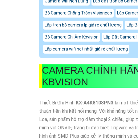
Camera Wifi Nên Dùng
Lắp đặt trọn bộ Camer
Bộ Camera Chống Trộm Visioncop
Lắp Camera
Lắp trọn bộ camera Ip giá rẻ chất lượng
Lắp B
Bộ Camera Ghi Âm Kbvision
Lắp Đặt Camera H
Lắp camera wifi hot nhất giá rẻ chất lượng
CAMERA CHÍNH H
KBVISION
Thiết Bị Ghi Hình
KX-A4K8108PN3
là một thi
thuận tiện khi kết nối mạng. Với khả năng tốt
Loa, sản phẩm hỗ trợ đàm thoại 2 chiều, giúp 
minh với ONVIF, trang bị đặc biệt Tripwire và
hình ảnh SMD Plus giúp xử lý thông minh và cu