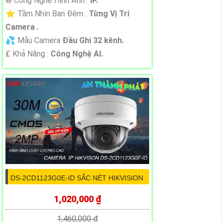
®️ Công Nghệ Hình Ảnh :
IP.
⭐ Tầm Nhìn Ban Đêm :
Từng Vị Trí
Camera .
💦 Mẫu Camera
Đầu Ghi 32 kênh.
️₤ Khả Năng :
Công Nghệ AI.
DS-2CD1123G0E-ID SẮC NÉT HIKVISION
1,020,000 ₫
1,460,000 ₫