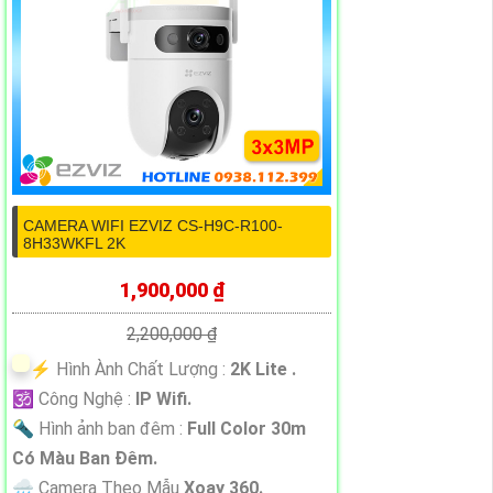
CAMERA WIFI EZVIZ CS-H9C-R100-
8H33WKFL 2K
1,900,000 ₫
2,200,000 ₫
️⚡ Hình Ành Chất Lượng :
2K Lite .
🕉️ Công Nghệ :
IP Wifi.
🔦 Hình ảnh ban đêm :
Full Color 30m
Có Màu Ban Ðêm.
🌧️ Camera Theo Mẫu
Xoay 360.