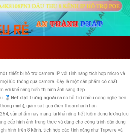
ỌNG
KX-A4K8108PN3
ĐƯỢC
SION
 một thiết bị hỗ trợ camera IP với tính năng tích hợp micro và
 mọi lúc thông qua camera. Đây là một sản phẩm có chất
m với khả năng hiển thị hình ảnh sáng đẹp.
u. 🥈️
Nét đặt trưng ngoài ra
nó hỗ trợ nhiều công nghệ tiên
thông minh), giám sát qua điện thoại nhanh hơn.
64, sản phẩm này mang lại khả năng tiết kiệm dung lượng lưu
ung cấp hình ảnh trung thực và dùng cho công trình dân dụng.
i hình trên 8 kênh, tích hợp các tính năng như Tripwire và