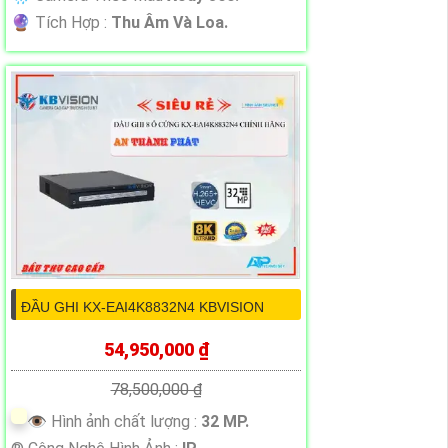
️🔮 Tích Hợp :
Thu Âm Và Loa.
ĐẦU GHI KX-EAI4K8832N4 KBVISION
54,950,000 ₫
78,500,000 ₫
👁 Hình ảnh chất lượng :
32 MP.