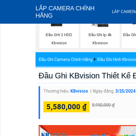
LẮP CAMERA CHÍNH
LẮP CAMERA
HÃNG
Đầu GHi 2 HDD
Đầu Ghi Ip 4k
Đầu Gh
Kbvision
Kbvision
Đầu Ghi Camera Chính Hãng
Đầu Ghi Hình Kbvisi
Đầu Ghi KBvision Thiết K
Thương hiệu:
KBvision
Ngày đăng:
3/25/2024
8,950,000 ₫
5,580,000 ₫