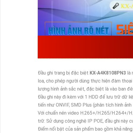
ƯU ĐIỂM QUAN TR
SẢN XUẤT BỞI KBVI
Đầu ghi trang bị đặc biệt
KX-A4K8108PN3
là
loa, cho phép người dùng thực hiện đàm thoại
lượng hình ảnh sắc nét, đặc biệt là vào ban đê
Đầu ghi này đi kèm với 1 HDD để lưu trữ dữ liệ
tiến như ONVIF, SMD Plus (phân tích hình ảnh 
Với chuẩn nén video H.265+/H.265/H.264+/H.2
trữ. Sử dụng công nghệ IP POE, đầu ghi này c
Điểm nổi bật của sản phẩm bao gồm khả năng gh