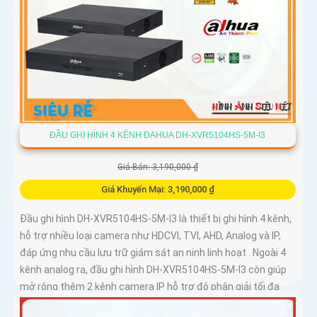
ĐẦU GHI HÌNH 4 KÊNH DAHUA DH-XVR5104HS-5M-I3
Giá Bán: 3,190,000 ₫
Giá Khuyến Mại: 3,190,000 ₫
Đầu ghi hình DH-XVR5104HS-5M-I3 là thiết bị ghi hình 4 kênh,
hỗ trợ nhiều loại camera như HDCVI, TVI, AHD, Analog và IP,
đáp ứng nhu cầu lưu trữ giám sát an ninh linh hoạt . Ngoài 4
kênh analog ra, đầu ghi hình DH-XVR5104HS-5M-I3 còn giúp
mở rộng thêm 2 kênh camera IP hỗ trợ độ phân giải tối đa
6MP