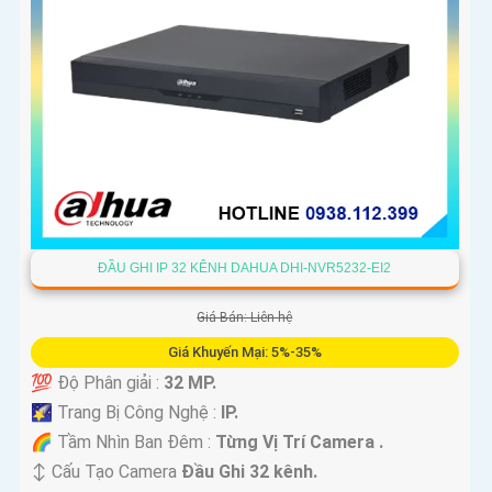
ĐẦU GHI IP 32 KÊNH DAHUA DHI-NVR5232-EI2
Giá Bán: Liên hệ
Giá Khuyến Mại: 5%-35%
💯 Độ Phân giải :
32 MP.
🌠 Trang Bị Công Nghệ :
IP.
🌈 Tầm Nhìn Ban Đêm :
Từng Vị Trí Camera .
↕️ Cấu Tạo Camera
Đầu Ghi 32 kênh.