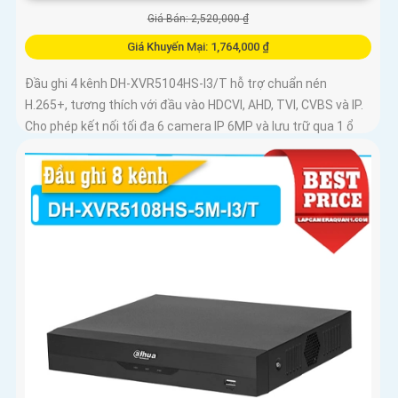
Giá Bán: 2,520,000 ₫
Giá Khuyến Mại: 1,764,000 ₫
Đầu ghi 4 kênh DH-XVR5104HS-I3/T hỗ trợ chuẩn nén
H.265+, tương thích với đầu vào HDCVI, AHD, TVI, CVBS và IP.
Cho phép kết nối tối đa 6 camera IP 6MP và lưu trữ qua 1 ổ
cứng...