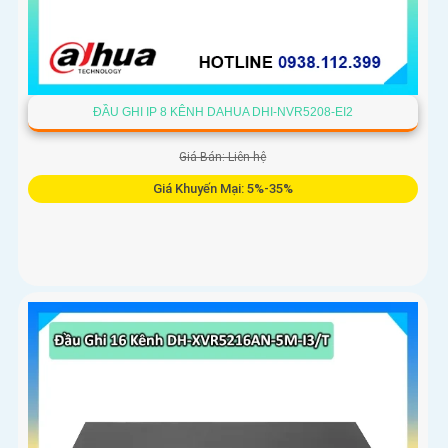
ĐẦU GHI IP 8 KÊNH DAHUA DHI-NVR5208-EI2
Giá Bán: Liên hệ
Giá Khuyến Mại: 5%-35%