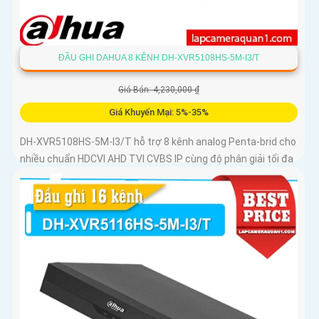
ĐẦU GHI DAHUA 8 KÊNH DH-XVR5108HS-5M-I3/T
Giá Bán: 4,230,000 ₫
Giá Khuyến Mại: 5%-35%
DH-XVR5108HS-5M-I3/T hỗ trợ 8 kênh analog Penta-brid cho
nhiều chuẩn HDCVI AHD TVI CVBS IP cùng độ phân giải tối đa
5MP cho mỗi camera analog hoặc IP băng thông tới 64 Mbps
nén H.265+ AI-Coding lưu giữ chi tiết hình ảnh trong khi giảm
dung lượng ổ cứng cần dùng