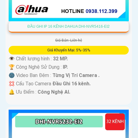
ĐẦU GHI IP 16 KÊNH DAHUA DHI-NVR5416-EI2
Giá Bán: Liên hệ
Giá Khuyến Mại: 5%-35%
👁 Chất lượng hình :
32 MP.
🏆 Công Nghệ Sử Dụng :
IP.
🌚 Video Ban Đêm :
Từng Vị Trí Camera .
💢 Cấu Tạo Camera
Đầu Ghi 16 kênh.
️🔔 Ưu Điểm :
Công Nghệ AI.