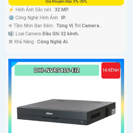
Giá Khuyến Mại: 5%-35%
️⚡ Hình Ảnh Sắc nét :
32 MP.
⚙ Công Nghệ Hình Ảnh :
IP.
❈ Tầm Nhìn Ban Đêm :
Từng Vị Trí Camera .
🎼️ Loại Camera
Đầu Ghi 32 kênh.
️⌘ Khả Năng :
Công Nghệ AI.