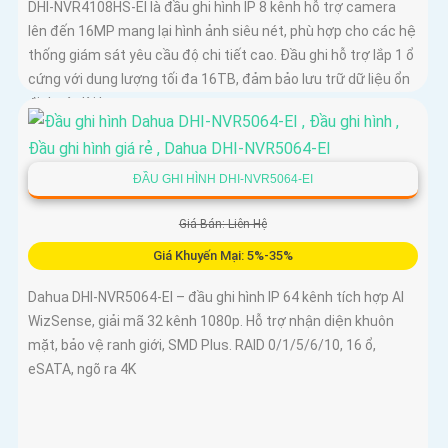
DHI-NVR4108HS-EI là đầu ghi hình IP 8 kênh hỗ trợ camera
lên đến 16MP mang lại hình ảnh siêu nét, phù hợp cho các hệ
thống giám sát yêu cầu độ chi tiết cao. Đầu ghi hỗ trợ lắp 1 ổ
cứng với dung lượng tối đa 16TB, đảm bảo lưu trữ dữ liệu ổn
định và dài hạn
ĐẦU GHI HÌNH DHI-NVR5064-EI
Giá Bán: Liên Hệ
Giá Khuyến Mại: 5%-35%
Dahua DHI‑NVR5064‑EI – đầu ghi hình IP 64 kênh tích hợp AI
WizSense, giải mã 32 kênh 1080p. Hỗ trợ nhận diện khuôn
mặt, bảo vệ ranh giới, SMD Plus. RAID 0/1/5/6/10, 16 ổ,
eSATA, ngõ ra 4K