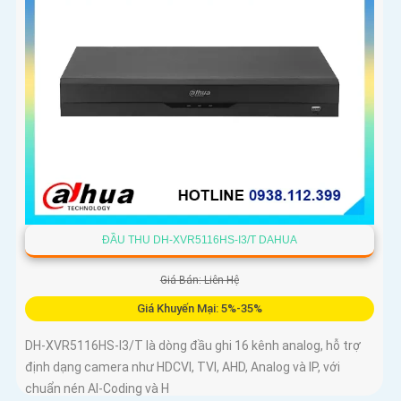
ĐẦU THU DH-XVR5116HS-I3/T DAHUA
Giá Bán: Liên Hệ
Giá Khuyến Mại: 5%-35%
DH-XVR5116HS-I3/T là dòng đầu ghi 16 kênh analog, hỗ trợ
định dạng camera như HDCVI, TVI, AHD, Analog và IP, với
chuẩn nén AI-Coding và H