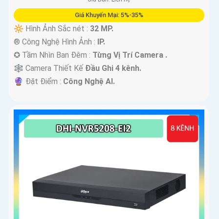
Giá Khuyến Mại: 5%-35%
🔆 Hình Ảnh Sắc nét :
32 MP.
®️ Công Nghệ Hình Ảnh :
IP.
✪ Tầm Nhìn Ban Đêm :
Từng Vị Trí Camera .
🕸️ Camera Thiết Kế
Đầu Ghi 4 kênh.
️🔮 Đặt Điểm :
Công Nghệ AI.