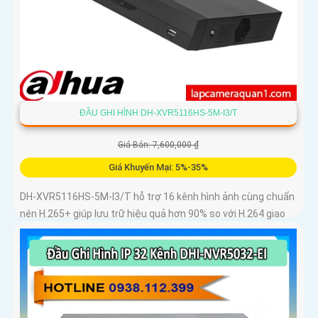
ĐẦU GHI HÌNH DH-XVR5116HS-5M-I3/T
Giá Bán: 7,600,000 ₫
Giá Khuyến Mại: 5%-35%
DH-XVR5116HS-5M-I3/T hỗ trợ 16 kênh hình ảnh cùng chuẩn
nén H.265+ giúp lưu trữ hiệu quả hơn 90% so với H.264 giao
diện thân thiện dễ thao tác HDMI xuất 4K VGA xuất 1080p
khả...