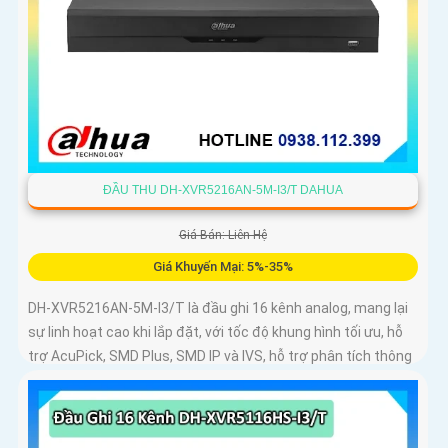
ĐẦU THU DH-XVR5216AN-5M-I3/T DAHUA
Giá Bán: Liên Hệ
Giá Khuyến Mại: 5%-35%
DH-XVR5216AN-5M-I3/T là đầu ghi 16 kênh analog, mang lại
sự linh hoạt cao khi lắp đặt, với tốc độ khung hình tối ưu, hỗ
trợ AcuPick, SMD Plus, SMD IP và IVS, hỗ trợ phân tích thông
minh đến 24 kênh, đầu ghi có thể lắp 2 ổ cứng 16 TB, chuẩn
nén AI-Coding và H