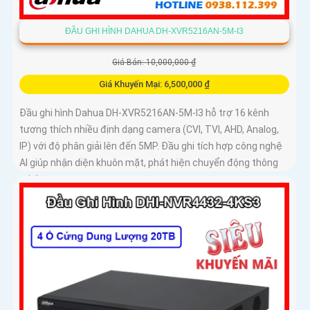
ĐẦU GHI HÌNH DAHUA DH-XVR5216AN-5M-I3
Giá Bán: 10,000,000 ₫
Giá Khuyến Mại: 6,500,000 ₫
Đầu ghi hình Dahua DH-XVR5216AN-5M-I3 hỗ trợ 16 kênh
tương thích nhiều định dạng camera (CVI, TVI, AHD, Analog,
IP) với độ phân giải lên đến 5MP. Đầu ghi tích hợp công nghệ
AI giúp nhận diện khuôn mặt, phát hiện chuyển động thông
minh