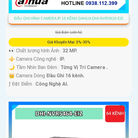
ĐẦU GHI HÌNH CAMERA IP 16 KÊNH DAHUA DHI-NVR5816-EI2
Giá Bán: Liên hệ
Giá Khuyến Mại: 5%-35%
👀 Chất lượng hình Ảnh :
32 MP.
⚜️ Camera Công nghệ :
IP.
🌙 Tầm Nhìn Ban Đêm :
Từng Vị Trí Camera .
👑 Camera Dòng
Đầu Ghi 16 kênh.
️ƒ Đặt Điểm :
Công Nghệ AI.