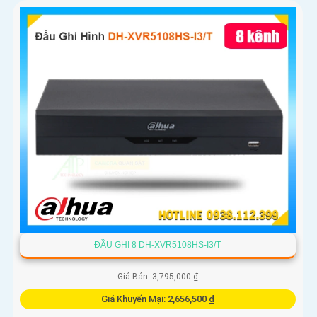
ĐẦU GHI 8 DH-XVR5108HS-I3/T
Giá Bán: 3,795,000 ₫
Giá Khuyến Mại: 2,656,500 ₫