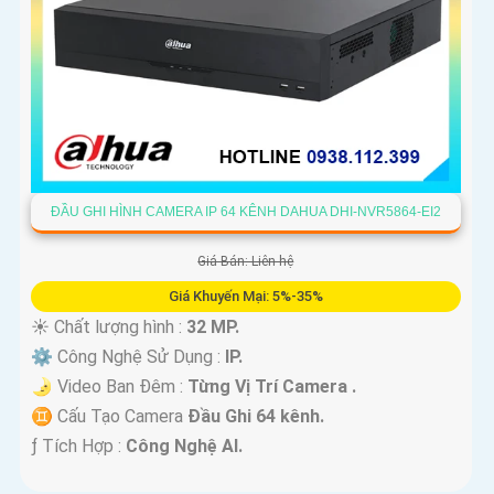
ĐẦU GHI HÌNH CAMERA IP 64 KÊNH DAHUA DHI-NVR5864-EI2
Giá Bán: Liên hệ
Giá Khuyến Mại: 5%-35%
☀️ Chất lượng hình :
32 MP.
⚙ Công Nghệ Sử Dụng :
IP.
🌛 Video Ban Đêm :
Từng Vị Trí Camera .
♊ Cấu Tạo Camera
Đầu Ghi 64 kênh.
️ƒ Tích Hợp :
Công Nghệ AI.