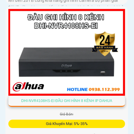
lên đến 20TB cùng khả năng ghi hình camera độ phân giải
32MP, đầu ghi mang đến chất lượng hình ảnh siêu nét và khả
năng lưu trữ vượt trội hiệu suất mạnh mẽ, tính năng linh hoạt
và mức giá cạnh tranh
DHI-NVR4108HS-EI ĐẦU GHI HÌNH 8 KÊNH IP DAHUA
Giá Bán:
Giá Khuyến Mại: 5%-35%