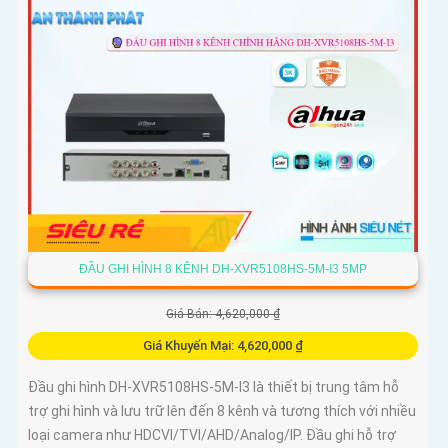
ĐẦU GHI HÌNH 8 KÊNH DH-XVR5108HS-5M-I3 5MP
Giá Bán: 4,620,000 ₫
Giá Khuyến Mại: 4,620,000 ₫
Đầu ghi hình DH-XVR5108HS-5M-I3 là thiết bị trung tâm hỗ
trợ ghi hình và lưu trữ lên đến 8 kênh và tương thích với nhiều
loại camera như HDCVI/TVI/AHD/Analog/IP. Đầu ghi hỗ trợ