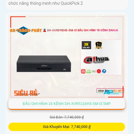
chức năng thông minh như QuickPick 2
ĐẦU GHI HÌNH 16 KÊNH DH-XVR5116HS-5M-I3 5MP
Giá Bán: 7,740,000 ₫
Giá Khuyến Mại: 7,740,000 ₫