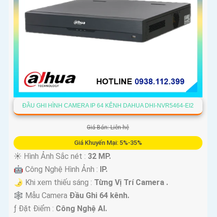
ĐẦU GHI HÌNH CAMERA IP 64 KÊNH DAHUA DHI-NVR5464-EI2
Giá Bán: Liên hệ
Giá Khuyến Mại: 5%-35%
☀️ Hình Ảnh Sắc nét :
32 MP.
🤖️ Công Nghệ Hình Ảnh :
IP.
🌛 Khi xem thiếu sáng :
Từng Vị Trí Camera .
🕸️ Mẫu Camera
Đầu Ghi 64 kênh.
️ƒ Đặt Điểm :
Công Nghệ AI.