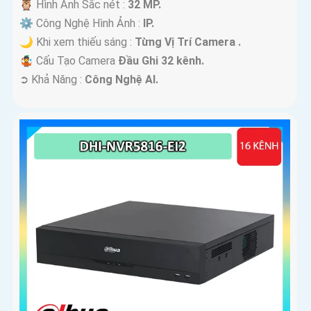
🦉 Hình Ảnh Sắc nét :
32 MP.
⚙ Công Nghệ Hình Ảnh :
IP.
🌙 Khi xem thiếu sáng :
Từng Vị Trí Camera .
🤹 Cấu Tạo Camera
Đầu Ghi 32 kênh.
️➲ Khả Năng :
Công Nghệ AI.