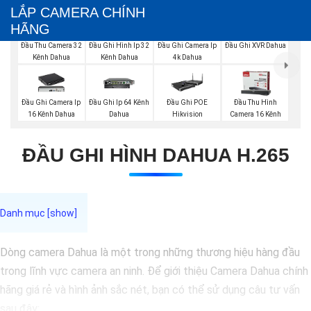
LẮP CAMERA CHÍNH
HÃNG
Đầu Ghi XVR Dahua
Đầu Thu Camera 32
Đầu Ghi Hình Ip 32
Đầu Ghi Camera Ip
Kênh Dahua
Kênh Dahua
4k Dahua
Đầu Ghi Camera Ip
Đầu Ghi Ip 64 Kênh
Đầu Ghi POE
Đầu Thu Hình
16 Kênh Dahua
Dahua
Hikvision
Camera 16 Kênh
ĐẦU GHI HÌNH DAHUA H.265
Dòng camera Dahua là một trong những thương hiệu hàng đầu
trong lĩnh vực camera an ninh. Để giới thiệu Camera Dahua chính
hãng giá rẻ và hình ảnh sắc nét, bạn có thể sử dụng câu tư vấn
sau đây: