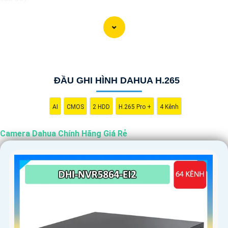
"Camera Dahua chính hãng mang đến cho bạn sự tin cậy và chất
lượng vượt trội. Với hình ảnh sắc nét và tính năng an ninh hiện
đại, sản phẩm này hứa hẹn đáp ứng mọi nhu cầu giám sát của
bạn. Đừng ngần ngại trải nghiệm sự ổn định và chất lượng vượt
trội của Camera Dahua chính hãng với mức giá vô cùng hấp dẫn."
ĐẦU GHI HÌNH DAHUA H.265
AI
CMOS
2 HDD
H.265 Pro +
4 Kênh
Camera Dahua Chính Hãng Giá Rẻ
'