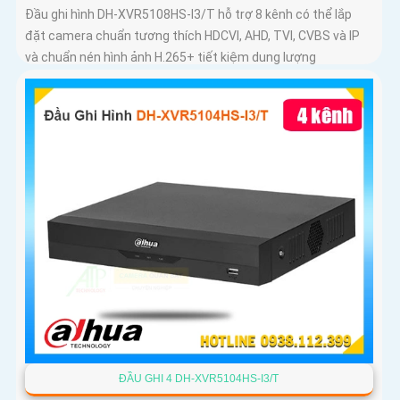
Đầu ghi hình DH-XVR5108HS-I3/T hỗ trợ 8 kênh có thể lắp
đặt camera chuẩn tương thích HDCVI, AHD, TVI, CVBS và IP
và chuẩn nén hình ảnh H.265+ tiết kiệm dung lượng
ĐẦU GHI 4 DH-XVR5104HS-I3/T