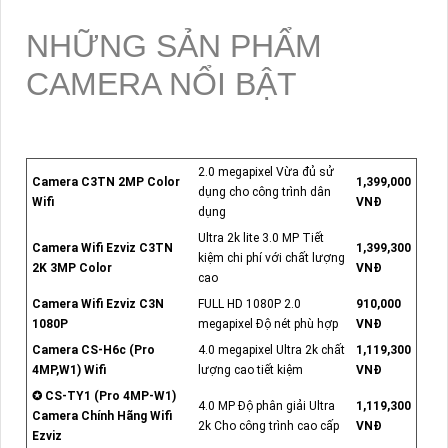
NHỮNG SẢN PHẨM
CAMERA NỔI BẬT
2.0 megapixel Vừa đủ sử
Camera C3TN 2MP Color
1,399,000
dụng cho công trình dân
Wifi
VNĐ
dụng
Ultra 2k lite 3.0 MP Tiết
Camera Wifi Ezviz C3TN
1,399,300
kiệm chi phí với chất lượng
2K 3MP Color
VNĐ
cao
Camera Wifi Ezviz C3N
FULL HD 1080P 2.0
910,000
1080P
megapixel Độ nét phù hợp
VNĐ
Camera CS-H6c (Pro
4.0 megapixel Ultra 2k chất
1,119,300
4MP,W1) Wifi
lượng cao tiết kiệm
VNĐ
✪ CS-TY1 (Pro 4MP-W1)
4.0 MP Độ phân giải Ultra
1,119,300
Camera Chính Hãng Wifi
2k Cho công trình cao cấp
VNĐ
Ezviz