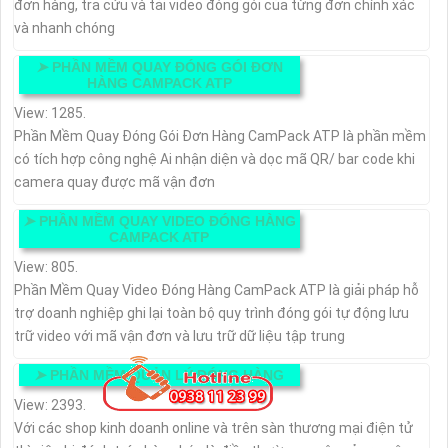
đơn hàng, tra cứu và tải video đóng gói của từng đơn chính xác
và nhanh chóng
➤
PHẦN MỀM QUAY ĐÓNG GÓI ĐƠN
HÀNG CAMPACK ATP
View: 1285.
Phần Mềm Quay Đóng Gói Đơn Hàng CamPack ATP là phần mềm
có tích hợp công nghệ Ai nhận diện và dọc mã QR/ bar code khi
camera quay được mã vận đơn
➤
PHẦN MỀM QUAY VIDEO ĐÓNG HÀNG
CAMPACK ATP
View: 805.
Phần Mềm Quay Video Đóng Hàng CamPack ATP là giải pháp hỗ
trợ doanh nghiệp ghi lại toàn bộ quy trình đóng gói tự động lưu
trữ video với mã vận đơn và lưu trữ dữ liệu tập trung
➤
PHẦN MỀM QUẢN LÝ ĐÓNG HÀNG
View: 2393.
Với các shop kinh doanh online và trên sàn thương mại điện tử