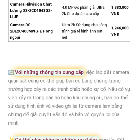
Camera Hikvision Chất
4.0 MP Độ phân giải Ultra
1,883,000
Lượng DS-2CD1043G2-
2k Cho dự án cao cấp
VNĐ
LIUF
Camera DS-
Ultra 2k Sử dụng cho công
1,246,000
2DE2C400MWG-E Hồng
trình giá rẻ hình ảnh sắt
VNĐ
ngoại
nét
🔄
Với những thông tin cung cấp
việc lắp đặt camera
quan sát cũng có thể giúp bạn có bằng chứng trong
trường hợp xảy ra các tranh chấp hoặc sự cố. Nếu có vụ
việc xảy ra trong căn hộ hoặc khu chung cư, bạn có thể
sử dụng hình ảnh và video ghi lại từ camera làm bằng
chứng để giải quyết vấn đề và bảo vệ quyền lợi của
mình.
✨
Có thể nhìn nhận lại những ưu điểm
việc lắp đặt