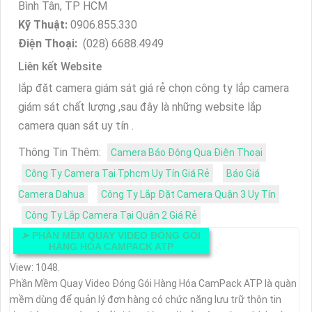
Bình Tân, TP HCM
Kỹ Thuật:
0906.855.330
Điện Thoại:
(028) 6688.4949
Liên kết Website
lắp đặt camera giám sát giá rẻ chọn công ty lắp camera
giám sát chất lượng ,sau đây là những website lắp
camera quan sát uy tín .
Thông Tin Thêm:
Camera Báo Động Qua Điện Thoại
Công Ty Camera Tại Tphcm Uy Tín Giá Rẻ
Báo Giá
Camera Dahua
Công Ty Lắp Đặt Camera Quận 3 Uy Tín
Công Ty Lắp Camera Tại Quận 2 Giá Rẻ
➤
PHẦN MỀM QUAY VIDEO ĐÓNG GÓI
HÀNG HÓA CAMPACK ATP
View: 1048.
Phần Mềm Quay Video Đóng Gói Hàng Hóa CamPack ATP là quàn
mềm dùng để quản lý đơn hàng có chức năng lưu trữ thôn tin