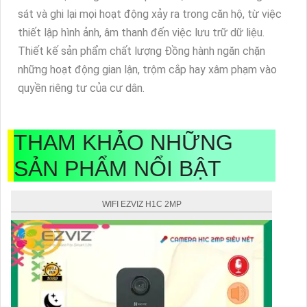
sát và ghi lại mọi hoạt động xảy ra trong căn hộ, từ việc
thiết lập hình ảnh, âm thanh đến việc lưu trữ dữ liệu.
Thiết kế sản phẩm chất lượng Đồng hành ngăn chặn
những hoạt động gian lận, trộm cắp hay xâm phạm vào
quyền riêng tư của cư dân.
THAM KHẢO NHỮNG
SẢN PHẨM NỔI BẬT
WIFI EZVIZ H1C 2MP