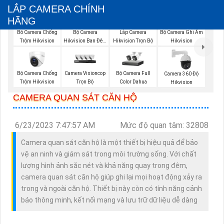
LẮP CAMERA CHÍNH
HÃNG
Bộ Camera
Bộ Camera Ghi Âm
Bô Camera Chống
Lắp Camera
Hikvision Ban Đêm
Hikvision
Trộm Hikvision
Hikvision Trọn Bộ
Có Màu
Bộ Camera Chống
Camera Visioncop
Bộ Camera Full
Camera 360 Độ
Trộm Hikvision
Trọn Bộ
Color Dahua
Hikvision
CAMERA QUAN SÁT CĂN HỘ
6/23/2023 7:47:57 AM
Mức độ quan tâm: 32808
Camera quan sát căn hộ là một thiết bị hiệu quả để bảo
vệ an ninh và giám sát trong môi trường sống. Với chất
lượng hình ảnh sắc nét và khả năng quay trong đêm,
camera quan sát căn hộ giúp ghi lại mọi hoạt động xảy ra
trong và ngoài căn hộ. Thiết bị này còn có tính năng cảnh
báo thông minh, kết nối mạng và lưu trữ dữ liệu dễ dàng