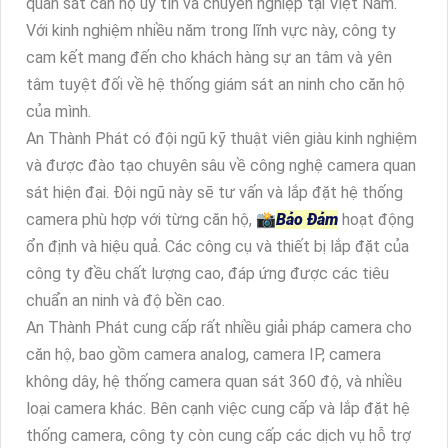
quan sát căn hộ uy tín và chuyên nghiệp tại Việt Nam.
Với kinh nghiệm nhiều năm trong lĩnh vực này, công ty
cam kết mang đến cho khách hàng sự an tâm và yên
tâm tuyệt đối về hệ thống giám sát an ninh cho căn hộ
của mình.
An Thành Phát có đội ngũ kỹ thuật viên giàu kinh nghiệm
và được đào tạo chuyên sâu về công nghệ camera quan
sát hiện đại. Đội ngũ này sẽ tư vấn và lắp đặt hệ thống
camera phù hợp với từng căn hộ, 📸
Bảo Đảm
hoạt động
ổn định và hiệu quả. Các công cụ và thiết bị lắp đặt của
công ty đều chất lượng cao, đáp ứng được các tiêu
chuẩn an ninh và độ bền cao.
An Thành Phát cung cấp rất nhiều giải pháp camera cho
căn hộ, bao gồm camera analog, camera IP, camera
không dây, hệ thống camera quan sát 360 độ, và nhiều
loại camera khác. Bên cạnh việc cung cấp và lắp đặt hệ
thống camera, công ty còn cung cấp các dịch vụ hỗ trợ