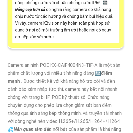
năng chống nước với chuẩn chống nước IP66. 🎛
Đẳng cấp hơn cả
có nghĩa rằng camera có khả năng
chịu nước từ các hướng và chống bám bụi hiệu quả.
Vì vậy, camera KBvision này hoàn toàn phù hợp sử
dụng ở nơi có môi trường ẩm ướt hoặc nơi có nguy
cơ tiếp xúc với nước.
Camera an ninh POE KX-CAiF4004N3-TiF-A là một sản
phẩm chất lượng với nhiều tính năng đáng 🔄
điểm
mạnh
. Được thiết kế với khả năng hỗ trợ còi và đèn
cảnh báo xâm nhập tức thì, camera này kết nối nhanh
chóng với trang bị IP POE kỹ thuật số. Chức năng
chuyên dụng cho phép lựa chọn giám sát ban đêm
thông qua ánh sáng kép thông minh, và truyền tải nhanh
với công nghệ nén video H.265+/H.265/H.264+/H.264
💦
Nên quan tâm đến
nổi bật của sản phẩm là khả năng