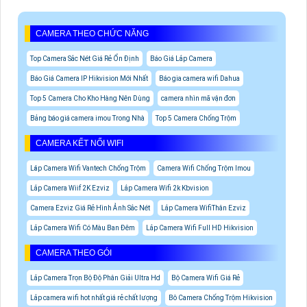
CAMERA THEO CHỨC NĂNG
Top Camera Sắc Nét Giá Rẻ Ổn Định
Báo Giá Lắp Camera
Báo Giá Camera IP Hikvision Mới Nhất
Báo gia camera wifi Dahua
Top 5 Camera Cho Kho Hàng Nên Dùng
camera nhìn mã vận đơn
Bảng báo giá camera imou Trong Nhà
Top 5 Camera Chống Trộm
CAMERA KẾT NỐI WIFI
Lăp Camera Wifi Vantech Chống Trộm
Camera Wifi Chống Trộm Imou
Lắp Camera Wiif 2K Ezviz
Lắp Camera Wifi 2k Kbvision
Camera Ezviz Giá Rẻ Hình Ảnh Sắc Nét
Lắp Camera WifiThân Ezviz
Lắp Camera Wifi Có Màu Ban Đêm
Lắp Camera Wifi Full HD Hikvision
CAMERA THEO GÓI
Lắp Camera Trọn Bộ Độ Phân Giải Ultra Hd
Bộ Camera Wifi Giá Rẻ
Lắp camera wifi hot nhất giá rẻ chất lượng
Bô Camera Chống Trộm Hikvision