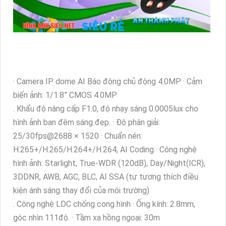
· Camera IP dome AI Báo động chủ động 4.0MP · Cảm
biến ảnh: 1/1.8” CMOS 4.0MP
. Khẩu độ nâng cấp F1.0, độ nhạy sáng 0.0005lux cho
hình ảnh ban đêm sáng đẹp. · Độ phân giải:
25/30fps@2688 × 1520 · Chuẩn nén:
H.265+/H.265/H.264+/H.264, AI Coding · Công nghệ
hình ảnh: Starlight, True-WDR (120dB), Day/Night(ICR),
3DDNR, AWB, AGC, BLC, AI SSA (tự tương thích điều
kiện ánh sáng thay đổi của môi trường)
. Công nghệ LDC chống cong hình · Ống kính: 2.8mm,
góc nhìn 111độ. · Tầm xa hồng ngoại: 30m