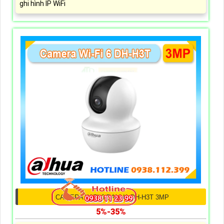
ghi hình IP WiFi
CAMERA WIFI 6 DAHUA DH-H3T 3MP
5%-35%