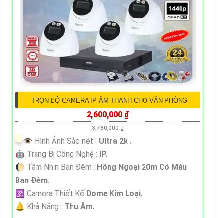
TRỌN BỘ CAMERA IP ÂM THANH CHO VĂN PHÒNG
2,600,000 ₫
3,780,000 ₫
👁 Hình Ảnh Sắc nét :
Ultra 2k .
🤖️ Trang Bị Công Nghệ :
IP.
🌔 Tầm Nhìn Ban Đêm :
Hồng Ngoại 20m Có Màu
Ban Đêm.
🕉️ Camera Thiết Kế
Dome Kim Loại.
️🔔 Khả Năng :
Thu Âm.