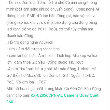
. Tầm xa đèn led : 30m, hỗ trợ chế độ ánh sáng thông
minh (bật ánh sáng khi có chuyển động) · Công nghệ AI
thông minh: SMD 4.0 lọc báo động giả, bảo vệ chu vi
(Hàng rào ảo, khu vực cấm), báo động chủ động bằng
led xanh đỏ và còi hú (110dB), có thể tùy chỉnh âm
thanh báo động.
. Hỗ trợ công nghệ AcuPick
- tìm kiếm đối tượng nhanh hơn
- xem lại tiện hơn · Âm thanh: Tích hợp Mic kép và loa
lớn , đàm thoại 2 chiều · Cổng: audio 1in/1out
. Alarm 1in/1out, hỗ trợ bật tắt báo động 1-click · Hỗ
trợ thẻ nhớ MicroSD lên đến 512GB · Nguồn 12vDC,
PoE · Vỏ kim loại , IP67
Một số lựa chọn chất lượng khác Có Ðèn Còi Báo Động
dành cho bạn:
KX-C2056CPN-AL Camera Quay Quét
360