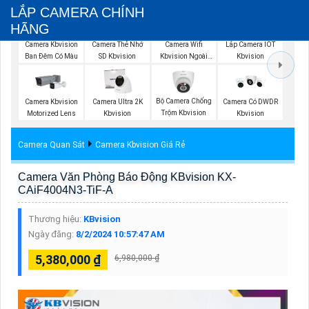
LẮP CAMERA CHÍNH
HÃNG
Camera Wifi
Camera Kbvision
Camera Thẻ Nhớ
Lắp Camera IOT
Kbvision Ngoài
Ban Đêm Có Màu
SD Kbvision
Kbvision
Trời
Bộ Camera Chống
Camera Kbvision
Camera Ultra 2K
Camera Có DWDR
Trộm Kbvision
Motorized Lens
Kbvision
Kbvision
Camera Quan Sát
Camera Kbvision Giá Rẻ
Camera Văn Phòng Báo Động KBvision KX-
CAiF4004N3-TiF-A
Thương hiệu:
KBvision
Ngày đăng:
8/2/2024 10:57:47 AM
5,380,000 ₫
6,980,000 ₫