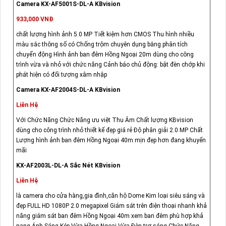
Camera KX-AF5001S-DL-A KBvision
933,000 VNĐ
chất lượng hình ảnh 5.0 MP Tiết kiệm hơn CMOS Thu hình nhiều
màu sắc thông số có Chống trộm chuyên dụng bằng phân tích
chuyển động Hình ảnh ban đêm Hồng Ngoại 20m dùng cho công
trình vừa và nhỏ với chức năng Cảnh báo chủ động: bật đèn chớp khi
phát hiện có đối tượng xâm nhập
Camera KX-AF2004S-DL-A KBvision
Liên Hệ
Với Chức Năng Chức Năng ưu việt Thu Âm Chất lượng KBvision
dùng cho công trình nhỏ thiết kế đẹp giá rẻ Độ phân giải 2.0 MP Chất
Lượng hình ảnh ban đêm Hồng Ngoại 40m mịn đẹp hơn đang khuyến
mãi
KX-AF2003L-DL-A Sắc Nét KBvision
Liên Hệ
là camera cho cửa hàng,gia đình,căn hộ Dome Kim loại siêu sáng và
đẹp FULL HD 1080P 2.0 megapixel Giám sát trên điện thoại nhanh khả
năng giám sát ban đêm Hồng Ngoại 40m xem ban đêm phù hợp khả
nang Ánh Sáng Kép Vừa Hồng Ngoại Vừa Đèn trợ sáng Chức Năng