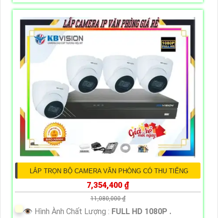
LẮP TRỌN BỘ CAMERA VĂN PHÒNG CÓ THU TIẾNG
7,354,400 ₫
11,080,000 ₫
👁 Hình Ành Chất Lượng :
FULL HD 1080P .