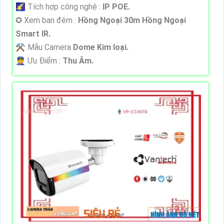
🌠 Tích hợp công nghệ :
IP POE.
✪ Xem ban đêm :
Hồng Ngoại 30m Hồng Ngoại
Smart IR.
⚒ Mẫu Camera
Dome Kim loại.
️👮 Ưu Điểm :
Thu Âm.