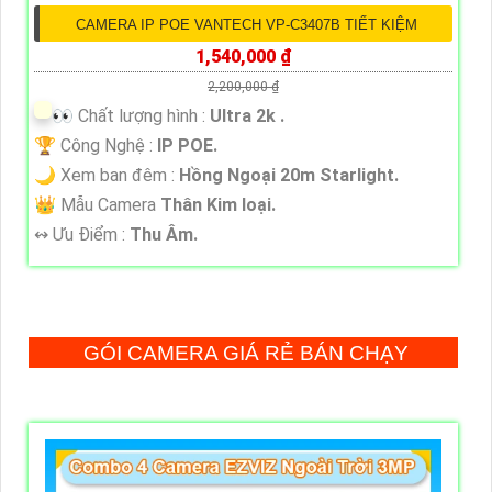
CAMERA IP POE VANTECH VP-C3407B TIẾT KIỆM
1,540,000 ₫
2,200,000 ₫
️👀 Chất lượng hình :
Ultra 2k .
🏆 Công Nghệ :
IP POE.
🌙 Xem ban đêm :
Hồng Ngoại 20m Starlight.
👑 Mẫu Camera
Thân Kim loại.
️↭ Ưu Điểm :
Thu Âm.
GÓI CAMERA GIÁ RẺ BÁN CHẠY