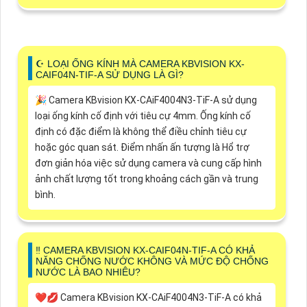
☪ LOẠI ỐNG KÍNH MÀ CAMERA KBVISION KX-
CAIF04N-TIF-A SỬ DỤNG LÀ GÌ?
️🎉 Camera KBvision KX-CAiF4004N3-TiF-A sử dụng
loại ống kính cố định với tiêu cự 4mm. Ống kính cố
định có đặc điểm là không thể điều chỉnh tiêu cự
hoặc góc quan sát. Điểm nhấn ấn tượng là Hổ trợ
đơn giản hóa việc sử dụng camera và cung cấp hình
ảnh chất lượng tốt trong khoảng cách gần và trung
bình.
‼️ CAMERA KBVISION KX-CAIF04N-TIF-A CÓ KHẢ
NĂNG CHỐNG NƯỚC KHÔNG VÀ MỨC ĐỘ CHỐNG
NƯỚC LÀ BAO NHIÊU?
❤️‍💋‍ Camera KBvision KX-CAiF4004N3-TiF-A có khả