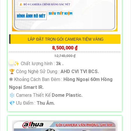
LẮP ĐẶT TRỌN GÓI CAMERA TIỆM VÀNG
8,500,000 ₫
12,745,000 ₫
✨ Chất lượng hình :
3k .
🏆 Công Nghệ Sử Dụng :
AHD CVI TVI BCS.
❃ Khoảng Cách Ban Đêm :
Hồng Ngoại 60m Hồng
Ngoại Smart IR.
❄ Camera Thiết Kế
Dome Plastic.
️💎 Ưu Điểm :
Thu Âm.