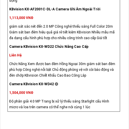
động
KBvision KX-AF2001C-DL-A Camera Ghi Âm Ngoài Trời
1,113,000 VNĐ
giám sát sắc nét đến 2.0 MP Công nghệ thiếu sáng Full Color 20m
Giám sát ban đêm hiệu quả giá rẻ tiết kiệm KBvision Nhiều mẫu mã
đa dạng cấu hình phù hợp cho nhiều công trình cao cấp Giá tốt
Camera KBvision KX-WD22 Chức Năng Cao Cấp
Liên Hệ
Chức Năng Xem được ban đêm Hồng Ngoại 30m giám sát ban đêm
phù hợp Công nghệ nỗi bật Chủ động phòng vệ với còi báo động và
đèn chớp KBvision Chiết Khấu Cao Bao Công Lắp
Camera KBvision KX-WD42 ۞
1,504,000 VNĐ
Độ phân giải 4.0 MP Trang bị xử lý thiếu sáng Starlight cấu Hình
micro và loa trên camera có thể nghe nói cùng 1 lúc