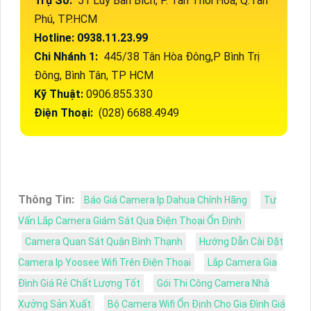
Trụ Sở:
51 Lũy Bán Bích, P. Tân Thới Hòa, Q.Tân
Phú, TP.HCM
Hotline: 0938.11.23.99
Chi Nhánh 1:
445/38 Tân Hòa Đông,P Bình Trị
Đông, Bình Tân, TP HCM
Kỹ Thuật:
0906.855.330
Điện Thoại:
(028) 6688.4949
Thông Tin:
Báo Giá Camera Ip Dahua Chính Hãng
Tư
Vấn Lắp Camera Giám Sát Qua Điện Thoại Ổn Định
Camera Quan Sát Quận Bình Thạnh
Hướng Dẫn Cài Đặt
Camera Ip Yoosee Wifi Trên Điện Thoại
Lắp Camera Gia
Đình Giá Rẻ Chất Lượng Tốt
Gói Thi Công Camera Nhà
Xưởng Sản Xuất
Bộ Camera Wifi Ổn Định Cho Gia Đình Giá