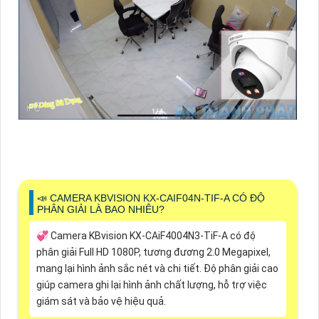
📣 CAMERA KBVISION KX-CAIF04N-TIF-A CÓ ĐỘ
PHÂN GIẢI LÀ BAO NHIÊU?
💞 Camera KBvision KX-CAiF4004N3-TiF-A có độ
phân giải Full HD 1080P, tương đương 2.0 Megapixel,
mang lại hình ảnh sắc nét và chi tiết. Độ phân giải cao
giúp camera ghi lại hình ảnh chất lượng, hỗ trợ việc
giám sát và bảo vệ hiệu quả.