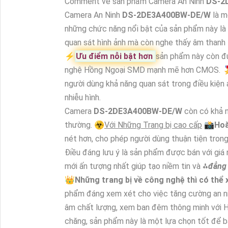
Comment về sản phẩm Camera An Ninh
DS-2
Camera An Ninh
DS-2DE3A400BW-DE/W
là m
những chức năng nổi bật của sản phẩm này là
quan sát hình ảnh mà còn nghe thấy âm thanh
️⚡
Ưu điểm nỗi bật hơn
sản phẩm này còn đ
nghệ Hồng Ngoại SMD mạnh mẽ hơn CMOS. 
người dùng khả năng quan sát trong điều kiện 
nhiễu hình.
Camera
DS-2DE3A400BW-DE/W
còn có khả 
thường. ☣️
Với Những Trang bị cao cấp
📸
Hoà
nét hơn, cho phép người dùng thuận tiện trong 
Điều đáng lưu ý là sản phẩm được bán với giá
mới ấn tượng nhất giúp tạo niềm tin và ⁂
đẳng
👑
Những trang bị về công nghệ thì có thể
phẩm đáng xem xét cho việc tăng cường an ninh
âm chất lượng, xem ban đêm thông minh với H
chăng, sản phẩm này là một lựa chọn tốt để bả