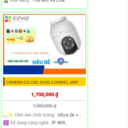
️👮 Khả Năng :
Thu Âm Và Loa.
CAMERA CS-C8C-R100-1J4WKFL 4MP
1,700,000 ₫
1,900,000 ₫
✨ Hình ảnh chất lượng :
Ultra 2k + .
🕉️ Sử dụng công nghệ :
IP Wifi.