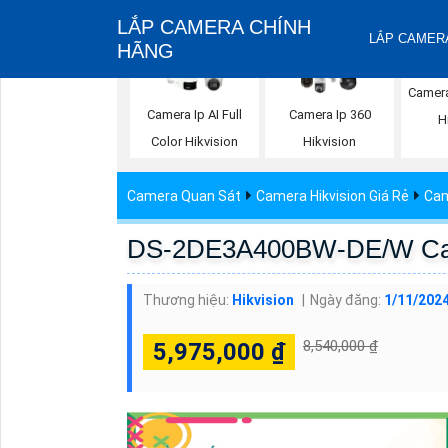
LẮP CAMERA CHÍNH
LẮP CAMERA
HÃNG
Camera 
Camera Ip AI Full
Camera Ip 360
H
Color Hikvision
Hikvision
Camera Quan Sát
Camera Hikvision Giá Rẻ
Cam
DS-2DE3A400BW-DE/W Cam
Thương hiệu:
Hikvision
Ngày đăng:
1/11/2024
8,540,000 ₫
5,975,000 ₫