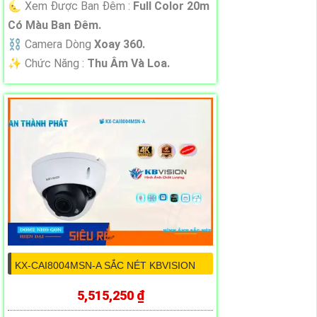
🌜 Xem Được Ban Đêm :
Full Color 20m
Có Màu Ban Ðêm.
⛓ Camera Dòng
Xoay 360.
️✨ Chức Năng :
Thu Âm Và Loa.
KX-CAI8004MSN-A SẮC NÉT KBVISION
5,515,250 ₫