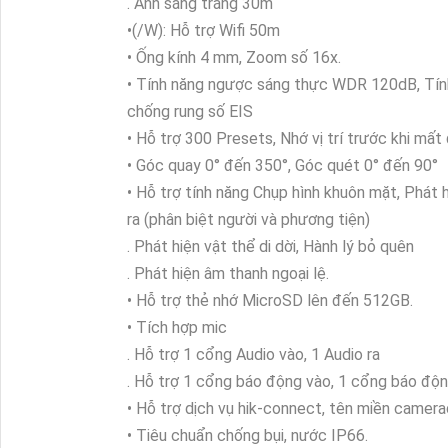
. Ánh sáng trắng 30m
•(/W): Hỗ trợ Wifi 50m
• Ống kính 4 mm, Zoom số 16x.
• Tính năng ngược sáng thực WDR 120dB, Tín
chống rung số EIS
• Hỗ trợ 300 Presets, Nhớ vị trí trước khi mất 
• Góc quay 0° đến 350°, Góc quét 0° đến 90°
• Hỗ trợ tính năng Chụp hình khuôn mặt, Phát 
ra (phân biệt người và phương tiện)
. Phát hiện vật thể di dời, Hành lý bỏ quên
. Phát hiện âm thanh ngoại lệ.
• Hỗ trợ thẻ nhớ MicroSD lên đến 512GB.
• Tích hợp mic
. Hỗ trợ 1 cổng Audio vào, 1 Audio ra
. Hỗ trợ 1 cổng báo động vào, 1 cổng báo độn
• Hỗ trợ dịch vụ hik-connect, tên miền camera
• Tiêu chuẩn chống bụi, nước IP66.