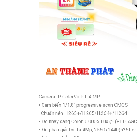
Camera IP ColorVu PT 4 MP
• Cảm biến 1/1.8" progressive scan CMOS
. Chuẩn nén H.265+/H.265/H.264+/H.264
• Độ nhạy sáng Color: 0.0005 Lux @ (F1.0, AGC 
• Độ phân giải tối đa 4Mp, 2560x1440@25fps