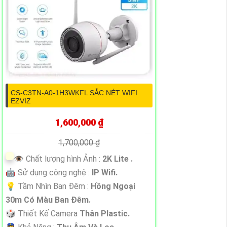
CS-C3TN-A0-1H3WKFL SẮC NÉT WIFI
EZVIZ
1,600,000 ₫
1,700,000 ₫
👁 Chất lượng hình Ảnh :
2K Lite .
🤖️ Sử dụng công nghệ :
IP Wifi.
💡 Tầm Nhìn Ban Đêm :
Hồng Ngoại
30m Có Màu Ban Đêm.
🎲 Thiết Kế Camera
Thân Plastic.