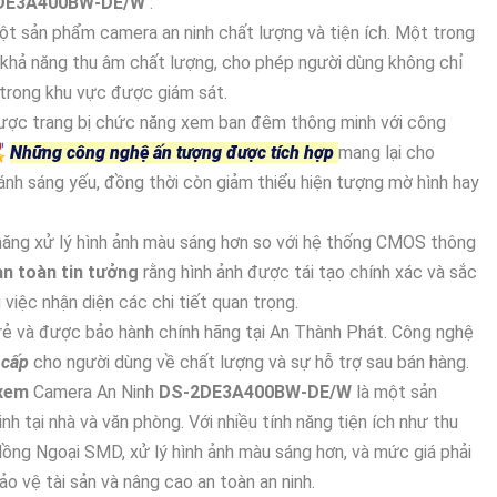
DE3A400BW-DE/W
:
ột sản phẩm camera an ninh chất lượng và tiện ích. Một trong
 khả năng thu âm chất lượng, cho phép người dùng không chỉ
 trong khu vực được giám sát.
ược trang bị chức năng xem ban đêm thông minh với công
️
Những công nghệ ấn tượng được tích hợp
mang lại cho
ánh sáng yếu, đồng thời còn giảm thiểu hiện tượng mờ hình hay
năng xử lý hình ảnh màu sáng hơn so với hệ thống CMOS thông
n toàn tin tưởng
rằng hình ảnh được tái tạo chính xác và sắc
việc nhận diện các chi tiết quan trọng.
 rẻ và được bảo hành chính hãng tại An Thành Phát. Công nghệ
 cấp
cho người dùng về chất lượng và sự hỗ trợ sau bán hàng.
 xem
Camera An Ninh
DS-2DE3A400BW-DE/W
là một sản
 tại nhà và văn phòng. Với nhiều tính năng tiện ích như thu
ồng Ngoại SMD, xử lý hình ảnh màu sáng hơn, và mức giá phải
o vệ tài sản và nâng cao an toàn an ninh.