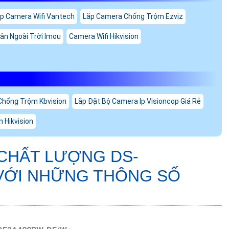
p Camera Wifi Vantech
Lắp Camera Chống Trộm Ezviz
ân Ngoài Trời Imou
Camera Wifi Hikvision
Chống Trộm Kbvision
Lắp Đặt Bộ Camera Ip Visioncop Giá Rẻ
 Hikvision
 CHẤT LƯỢNG
DS-
VỚI NHỮNG THÔNG SỐ