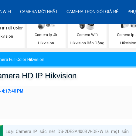
 WIFI
CAMERA MỚI NHẤT
CAMERA TRỌN GÓI GIÁ RẺ
PHỤ
IP Full Color
Camera Ip 4k
Camera Wifi
Camera Ip 
ikvision
Hikvision
Hikvision Báo Động
Hikvisio
era Full Color Hikvision
era HD IP Hikvision
 4:17:40 PM
Loại Camera IP sắc nét DS-2DE3A400BW-DE/W là một sản