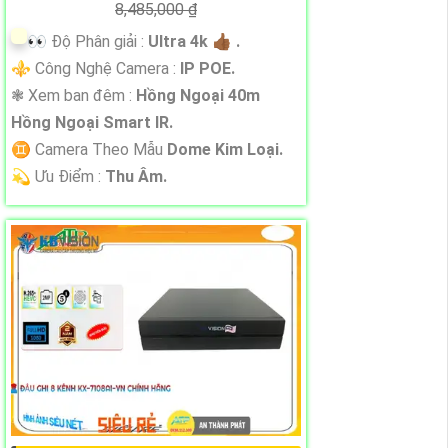
8,485,000 ₫
️👀 Độ Phân giải :
Ultra 4k 👍🏾 .
⚜️ Công Nghệ Camera :
IP POE.
❃ Xem ban đêm :
Hồng Ngoại 40m
Hồng Ngoại Smart IR.
♊ Camera Theo Mẫu
Dome Kim Loại.
️💫 Ưu Điểm :
Thu Âm.