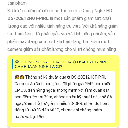
sản phẩm.
Sơ lược những ưu đểm có thể xem là Công Nghệ HD
DS-2CE12H0T-PIRL
là một sản phẩm giám sát chất
lượng cao với nhiều tính năng ưu việt. Với khả năng giám
sát ban đêm, độ phân giải cao và tính năng ghi âm, sản
phẩm này đáng xem xét khi bạn đang tìm kiếm một
camera giám sát chất lượng cho vị trí chống mưa nắng.
️💭 THÔNG SỐ KỸ THUẬT CỦA ✪ DS-CE2HT-PIRL
CAMERA AN NINH LÀ GÌ?
️👩‍👩 Thông số kỹ thuật của ✪ DS-2CE12H0T-PIRL
Camera An Ninh bao gồm: độ phân giải 2MP, cảm biến
CMOS, đèn hồng ngoại thông minh với tầm quan sát
ban đêm lên tới 20m, chống nhiễu kỹ thuật số, chế độ
ngày/đêm, hỗ trợ giảm nhiễu 3D-DNR, nhiệt độ hoạt
động từ -40 °C đến 60 °C, chứng chỉ chống thấm
nước và bụi IP66.