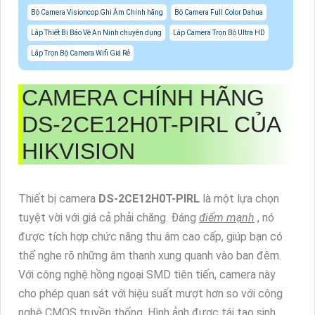
Bộ Camera Visioncop Ghi Âm Chính hãng
Bộ Camera Full Color Dahua
Lắp Thiết Bị Bảo Vệ An Ninh chuyên dụng
Lắp Camera Trọn Bộ Ultra HD
Lắp Trọn Bộ Camera Wifi Giá Rẻ
CAMERA CHÍNH HÃNG
DS-2CE12H0T-PIRL
CỦA
HIKVISION
Thiết bị camera
DS-2CE12H0T-PIRL
là một lựa chọn
tuyệt vời với giá cả phải chăng. Đáng
điểm mạnh
, nó
được tích hợp chức năng thu âm cao cấp, giúp bạn có
thể nghe rõ những âm thanh xung quanh vào ban đêm.
Với công nghệ hồng ngoại SMD tiên tiến, camera này
cho phép quan sát với hiệu suất mượt hơn so với công
nghệ CMOS truyền thống. Hình ảnh được tái tạo sinh