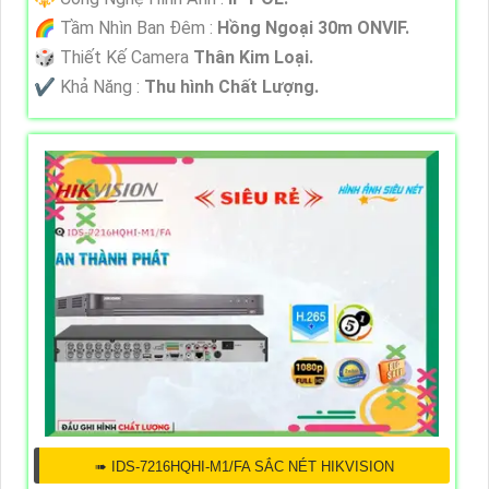
🌈 Tầm Nhìn Ban Đêm :
Hồng Ngoại 30m ONVIF.
🎲 Thiết Kế Camera
Thân Kim Loại.
️✔️ Khả Năng :
Thu hình Chất Lượng.
➠ IDS-7216HQHI-M1/FA SẮC NÉT HIKVISION