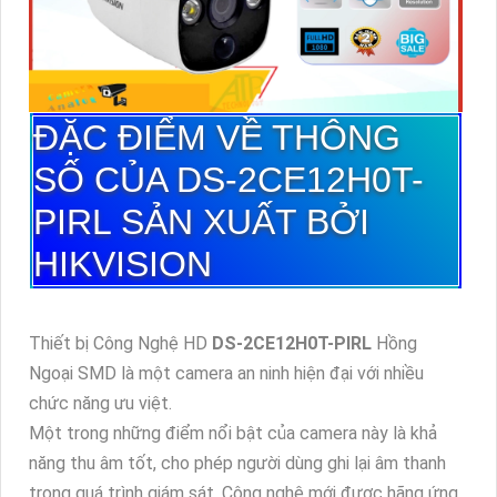
ĐẶC ĐIỂM VỀ THÔNG
SỐ CỦA
DS-2CE12H0T-
PIRL
SẢN XUẤT BỞI
HIKVISION
Thiết bị Công Nghệ HD
DS-2CE12H0T-PIRL
Hồng
Ngoại SMD là một camera an ninh hiện đại với nhiều
chức năng ưu việt.
Một trong những điểm nổi bật của camera này là khả
năng thu âm tốt, cho phép người dùng ghi lại âm thanh
trong quá trình giám sát. Công nghệ mới được hãng ứng