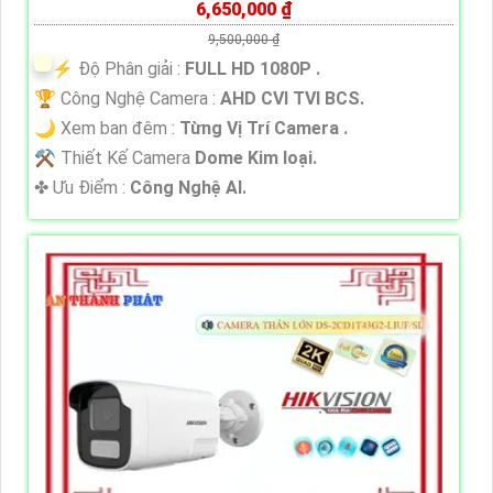
6,650,000 ₫
9,500,000 ₫
️⚡ Độ Phân giải :
FULL HD 1080P .
🏆 Công Nghệ Camera :
AHD CVI TVI BCS.
🌙 Xem ban đêm :
Từng Vị Trí Camera .
⚒ Thiết Kế Camera
Dome Kim loại.
️✤ Ưu Điểm :
Công Nghệ AI.