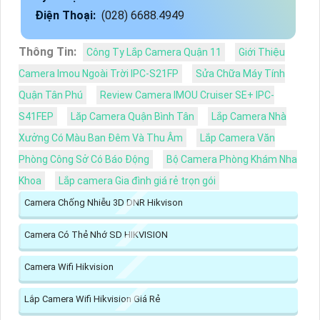
Điện Thoại:
(028) 6688.4949
Thông Tin:
Công Ty Lắp Camera Quận 11
Giới Thiệu
Camera Imou Ngoài Trời IPC-S21FP
Sửa Chữa Máy Tính
Quận Tân Phú
Review Camera IMOU Cruiser SE+ IPC-
S41FEP
Lăp Camera Quận Bình Tân
Lắp Camera Nhà
Xưởng Có Màu Ban Đêm Và Thu Âm
Lắp Camera Văn
Phòng Công Sở Có Báo Động
Bộ Camera Phòng Khám Nha
Khoa
Lắp camera Gia đình giá rẻ trọn gói
Camera Chống Nhiễu 3D DNR Hikvison
Camera Có Thẻ Nhớ SD HIKVISION
Camera Wifi Hikvision
Lắp Camera Wifi Hikvision Giá Rẻ