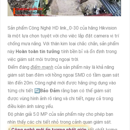
Sản phẩm Công Nghệ HD link_0-30 của hãng Hikvision
là một lựa chọn tuyệt vời cho việc lắp đặt camera vị trí
chống mưa nắng. Với thân kim loại chắc chắn, sản phẩm
này
Hoàn toàn tin tưởng
tính bền bỉ và ổn định trong
việc giám sát môi trường ngoại trời.
Điểm đáng
điểm mạnh
của sản phẩm này là khả năng
giám sát ban đêm với hồng ngoại SMD có tầm quan sát
lên đến 20m. Công nghệ mới được hãng ứng dụng vào
từng chi tiết 🔄
Bảo Đảm
rằng bạn có thể giám sát
được vùng hình ảnh rõ ràng và chi tiết, ngay cả trong
điều kiện ánh sáng yếu.
Độ phân giải 5.0 MP của sản phẩm này cho phép bạn
nhìn thấy các chi tiết nhỏ trong cảnh quan giám sát.
⁂
Công nghệ mới ấn tượng nhất giúp
rất chất lượng