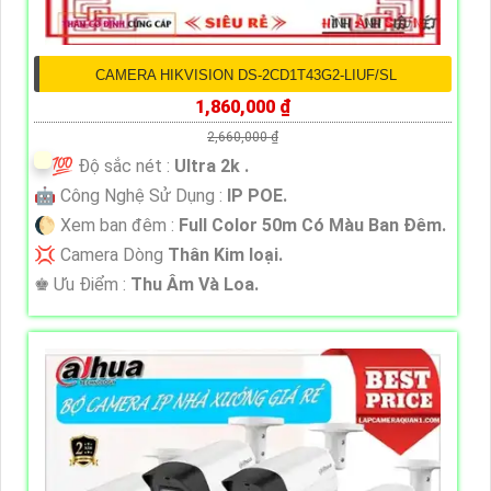
CAMERA HIKVISION DS-2CD1T43G2-LIUF/SL
1,860,000 ₫
2,660,000 ₫
💯 Độ sắc nét :
Ultra 2k .
🤖️ Công Nghệ Sử Dụng :
IP POE.
🌔 Xem ban đêm :
Full Color 50m Có Màu Ban Ðêm.
💢 Camera Dòng
Thân Kim loại.
️♚ Ưu Điểm :
Thu Âm Và Loa.