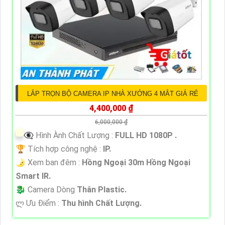
LẮP TRỌN BỘ CAMERA IP NHÀ XƯỞNG 4 MẮT GIÁ RẺ
4,400,000 ₫
6,000,000 ₫
👁️‍🗨 Hình Ành Chất Lượng :
FULL HD 1080P .
🏆 Tích hợp công nghệ :
IP.
🌛 Xem ban đêm :
Hồng Ngoại 30m Hồng Ngoại
Smart IR.
🐉️ Camera Dòng
Thân Plastic.
️ლ Ưu Điểm :
Thu hình Chất Lượng.