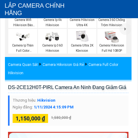
LẮP CAMERA CHÍNH
HÃNG
Camera Wifi
Camera Ip 4k
Camera Hikvision
Camera 360 Chống
Hikvision Báo
Hikvision
Ultra 4K
Trộm Hikvision
Động
Camera Ip Thân
Camera Ip 360
Camera Ultra 2K
Camera Hikvision
Full Color
Hikvision
Kbvision
Full Hd 1080P
Hikvision
Camera Quan Sát
Camera Hikvision Giá Rẻ
Camera Full Color
Hikvision
DS-2CE12H0T-PIRL Camera An Ninh Đang Giảm Giá
Thương hiệu:
Hikvision
Ngày đăng:
1/11/2024 4:15:09 PM
1,150,000 ₫
1,580,000 ₫