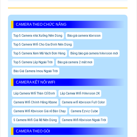
CAMERA THEO CHỨC NĂNG
Top 5 Camera nhà Xưởng Nên Dùng
Báo giá camera kbvision
Top 5 Camera Wifi Cho Gia Đình Nên Dùng
Top 5 Camera Xem Mã Vạch Đơn Hàng
Bảng báo giá camera hikvision mới
Top 5 Camera Lắp Ngoài Trời
Báo giá camera 2 mắt mơi
Báo Giá Camera Imou Ngoài Trời
CAMERA KẾT NỐI WIFI
Lắp Camera Wifi Thân Cố Định
Lắp Camea Wifi Hikvision 2K
Camera Wifi Chính Hãng Kbone
Camera wifi kbvision Full Color
Camera Wifi Kbvision Giá rẻ Bán Chạy
Camera Ezviz Cube
5 Camera Wifi Giá Rẻ Nên Dùng
Camera Wifi Kbvision Ngoài Trời
CAMERA THEO GÓI