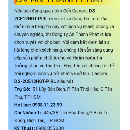
Nếu bạn đang quan tâm đến Camera
DS-
2CE12H0T-PIRL
siêu nét và đang tìm một địa
điểm mua hàng tin cậy với dịch vụ nhanh chóng và
chuyên nghiệp, thì Công ty An Thành Phát là lựa
chọn tuyệt vời cho bạn. Với cam kết đem lại sự
hài lòng cho khách hàng, chúng tôi sẵn sàng cung
cấp sản phẩm chất lượng và
Hoàn toàn tin
tưởng
phục vụ tận tâm. Hãy đến với chúng tôi để
trải nghiệm dịch vụ tốt nhất và sở hữu Camera
DS-2CE12H0T-PIRL
siêu nét.
Trụ Sở:
51 Lũy Bán Bích, P. Tân Thới Hòa, Q.Tân
Phú, TP.HCM
Hotline: 0938.11.23.99
Chi Nhánh 1:
445/38 Tân Hòa Đông,P Bình Trị
Đông, Bình Tân, TP HCM
Kỹ Thuật:
0906.855.330