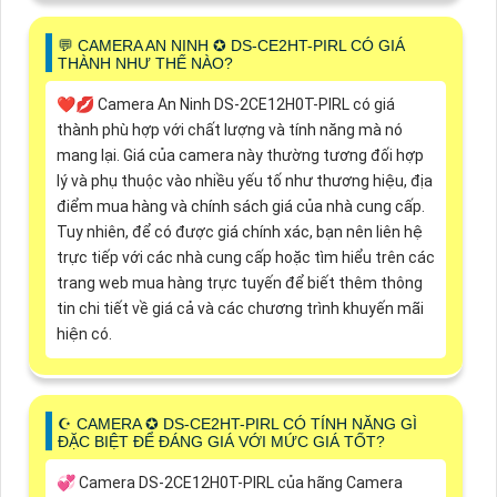
️💬 CAMERA AN NINH ✪ DS-CE2HT-PIRL CÓ GIÁ
THÀNH NHƯ THẾ NÀO?
❤️‍💋‍ Camera An Ninh DS-2CE12H0T-PIRL có giá
thành phù hợp với chất lượng và tính năng mà nó
mang lại. Giá của camera này thường tương đối hợp
lý và phụ thuộc vào nhiều yếu tố như thương hiệu, địa
điểm mua hàng và chính sách giá của nhà cung cấp.
Tuy nhiên, để có được giá chính xác, bạn nên liên hệ
trực tiếp với các nhà cung cấp hoặc tìm hiểu trên các
trang web mua hàng trực tuyến để biết thêm thông
tin chi tiết về giá cả và các chương trình khuyến mãi
hiện có.
☪ CAMERA ✪ DS-CE2HT-PIRL CÓ TÍNH NĂNG GÌ
ĐẶC BIỆT ĐỂ ĐÁNG GIÁ VỚI MỨC GIÁ TỐT?
💞 Camera DS-2CE12H0T-PIRL của hãng Camera