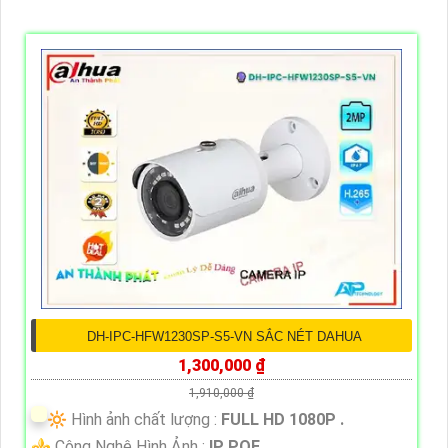
DH-IPC-HFW1230SP-S5-VN SẮC NÉT DAHUA
1,300,000 ₫
1,910,000 ₫
🔆 Hình ảnh chất lượng :
FULL HD 1080P .
⚜️ Công Nghệ Hình Ảnh :
IP POE.