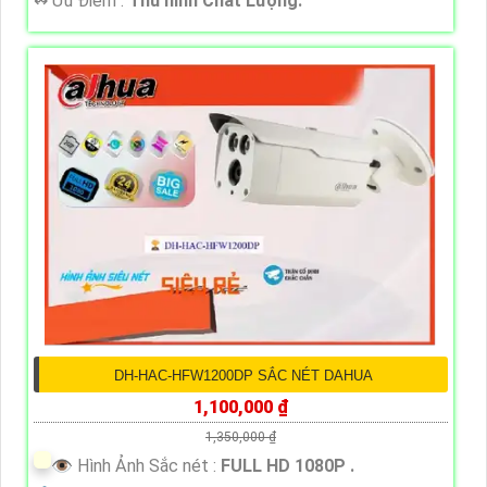
️↭ Ưu Điểm :
Thu hình Chất Lượng.
DH-HAC-HFW1200DP SẮC NÉT DAHUA
1,100,000 ₫
1,350,000 ₫
👁 Hình Ảnh Sắc nét :
FULL HD 1080P .