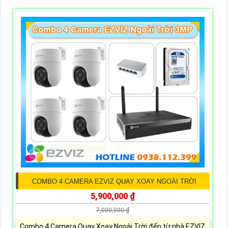
COMBO 4 CAMERA EZVIZ QUAY XOAY NGOÀI TRỜI
5,900,000 ₫
7,000,000 ₫
Combo 4 Camera Quay Xoay Ngoài Trời đến từ nhà EZVIZ