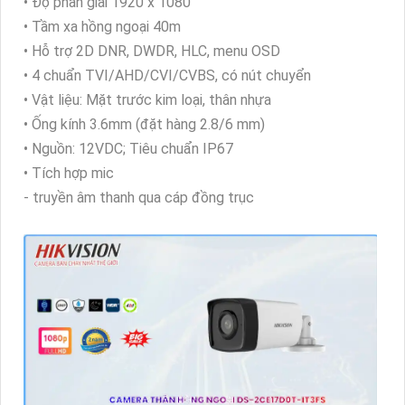
• Độ phân giải 1920 x 1080
• Tầm xa hồng ngoại 40m
• Hỗ trợ 2D DNR, DWDR, HLC, menu OSD
• 4 chuẩn TVI/AHD/CVI/CVBS, có nút chuyển
• Vật liệu: Mặt trước kim loại, thân nhựa
• Ống kính 3.6mm (đặt hàng 2.8/6 mm)
• Nguồn: 12VDC; Tiêu chuẩn IP67
• Tích hợp mic
- truyền âm thanh qua cáp đồng trục