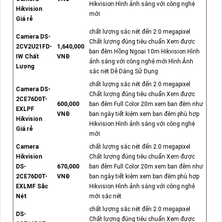
Hikvision Hình ảnh sáng với công nghệ
Hikvision
mới
Giá rẻ
chất lượng sắc nét đến 2.0 megapixel
Camera DS-
Chất lượng đúng tiêu chuẩn Xem được
2CV2U21FD-
1,640,000
ban đêm Hồng Ngoại 10m Hikvision Hình
IW Chất
VNĐ
ảnh sáng với công nghệ mới Hình Ảnh
Lượng
sắc nét Dễ Dàng Sử Dụng
chất lượng sắc nét đến 2.0 megapixel
Camera DS-
Chất lượng đúng tiêu chuẩn Xem được
2CE76D0T-
600,000
ban đêm Full Color 20m xem ban đêm như
EXLPF
VNĐ
ban ngày tiết kiệm xem ban đêm phù hợp
Hikvision
Hikvision Hình ảnh sáng với công nghệ
Giá rẻ
mới
Camera
chất lượng sắc nét đến 2.0 megapixel
Hikvision
Chất lượng đúng tiêu chuẩn Xem được
DS-
670,000
ban đêm Full Color 20m xem ban đêm như
2CE76D0T-
VNĐ
ban ngày tiết kiệm xem ban đêm phù hợp
EXLMF Sắc
Hikvision Hình ảnh sáng với công nghệ
Nét
mới sắc nét
chất lượng sắc nét đến 2.0 megapixel
DS-
Chất lượng đúng tiêu chuẩn Xem được