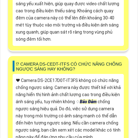
sáng yếu xuất hiện, giúp quay được video chất lượng
cao trong điều kiện thiếu sáng. Khoảng cách quay
đêm của camera này có thể lên đến khoảng 30-40
mét tùy thuộc vào môi trường và điều kiện ánh sáng
xung quanh, giúp quan sát rõ ràng trong vùng phủ
sóng đêm tối hơn.
⁉️ CAMERA DS-CEDT-ITFS CÓ CHỨC NĂNG CHỐNG
NGƯỢC SÁNG HAY KHÔNG?
♥️ Camera DS-2CE17D0T-IT3FS không có chức năng
chống ngược sáng. Camera này được thiết kế với khả
năng hiển thị hình ảnh chất lượng cao trong điều kiện
ánh sáng yếu, tuy nhiên không ♢
Bảo Đảm
chống
ngược sáng hiệu quả. Do đó, việc sử dụng camera
này trong môi trường có ánh sáng mạnh có thể dẫn
đến hiện tượng ngược sáng. Nếu cần camera chống
ngược sáng, bạn cần xem xét các model khác có tính
năng này để đáp ứng nhu cầu của mình.