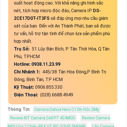
suất hoạt động cao. Với khả năng ghi hình sắc
nét, tích hợp micro độc đáo, Camera IP
DS-
2CE17D0T-IT3FS
sẽ đáp ứng mọi nhu cầu giám
sát của bạn. Đến với An Thành Phát, bạn sẽ được
tư vấn, hỗ trợ tận tình để chọn lựa sản phẩm phù
hợp nhất.
Trụ Sở:
51 Lũy Bán Bích, P. Tân Thới Hòa, Q.Tân
Phú, TP.HCM
Hotline: 0938.11.23.99
Chi Nhánh 1:
445/38 Tân Hòa Đông,P Bình Trị
Đông, Bình Tân, TP HCM
Kỹ Thuật:
0906.855.330
Điện Thoại:
(028) 6688.4949
Thông Tin:
Camera Dahua Hero C1 Dh-H2c 2Mp
Review KIT Camera Cell PT 4G IMOU
Review Camera
IMOU Gọi 2 Chiều REX VT IPC-S2VP-5M0WR
Lắp Camera