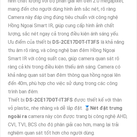
ninh chất lượng với độ phân giải lên đến 2.0 megapixel,
mang đến cho người dùng hình ảnh sắc nét, rõ ràng.
Camera này đáp ứng đúng tiêu chuẩn với công nghệ
Hồng Ngoại Smart IR, giúp cung cấp hình ảnh chất
lượng, sắc nét ngay cả trong điều kiện ánh sáng yếu.
Ưu điểm của thiết bị
DS-2CE17D0T-IT3FS
là khả năng
thu âm rõ ràng, và công nghệ ban đêm Hồng Ngoại
Smart IR với công suất cao, giúp camera quan sát rõ
ràng cả khi trong điều kiện thiếu ánh sáng. Camera có
khả năng quan sát ban đêm thông qua hồng ngoại lên
đến 40m, phù hợp cho việc sử dụng trong các công
trình ban đêm.
Thiết bị
DS-2CE17D0T-IT3FS
được thiết kế với thân
vỏ plastic, nhẹ nhàng và dễ lắp đặt. ️🥈
Nét đặt trưng
ngoài ra
camera này còn được trang bị công nghệ AHD,
CVI, TVI, BCS cho độ phân giải cao hơn, mang lại trải
nghiệm quan sát tốt hơn cho người dùng.