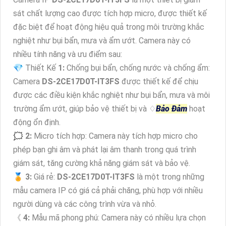
sát chất lượng cao được tích hợp micro, được thiết kế
đặc biệt để hoạt động hiệu quả trong môi trường khắc
nghiệt như bụi bẩn, mưa và ẩm ướt. Camera này có
nhiều tính năng và ưu điểm sau:
💎 Thiết Kế
1:
Chống bụi bẩn, chống nước và chống ẩm:
Camera
DS-2CE17D0T-IT3FS
được thiết kế để chịu
được các điều kiện khắc nghiệt như bụi bẩn, mưa và môi
trường ẩm ướt, giúp bảo vệ thiết bị và ♢
Bảo Đảm
hoạt
động ổn định.
🗯️
2:
Micro tích hợp: Camera này tích hợp micro cho
phép bạn ghi âm và phát lại âm thanh trong quá trình
giám sát, tăng cường khả năng giám sát và bảo vệ.
️🏅
3:
Giá rẻ:
DS-2CE17D0T-IT3FS
là một trong những
mẫu camera IP có giá cả phải chăng, phù hợp với nhiều
người dùng và các công trình vừa và nhỏ.
《
4:
Mẫu mã phong phú: Camera này có nhiều lựa chọn