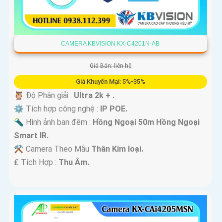
CAMERA KBVISION KX-C4201N-AB
Giá Bán: liên hệ
Giá Khuyến Mại: 5%-35%
🦉 Độ Phân giải :
Ultra 2k + .
⚙ Tích hợp công nghệ :
IP POE.
🔦 Hình ảnh ban đêm :
Hồng Ngoại 50m Hồng Ngoại
Smart IR.
⚒ Camera Theo Mẫu
Thân Kim loại.
️₤ Tích Hợp :
Thu Âm.