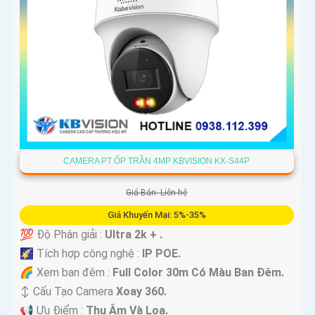
'
CAMERA PT ỐP TRẦN 4MP KBVISION KX-S44P
Giá Bán: Liên hệ
Giá Khuyến Mại: 5%-35%
💯 Độ Phân giải :
Ultra 2k + .
🌠 Tích hợp công nghệ :
IP POE.
🌈 Xem ban đêm :
Full Color 30m Có Màu Ban Ðêm.
↕️ Cấu Tạo Camera
Xoay 360.
️📢 Ưu Điểm :
Thu Âm Và Loa.