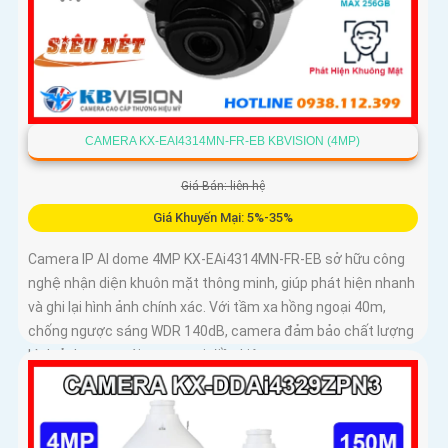
CAMERA KX-EAI4314MN-FR-EB KBVISION (4MP)
Giá Bán: liên hệ
Giá Khuyến Mại: 5%-35%
Camera IP AI dome 4MP KX-EAi4314MN-FR-EB sở hữu công
nghệ nhận diện khuôn mặt thông minh, giúp phát hiện nhanh
và ghi lại hình ảnh chính xác. Với tầm xa hồng ngoại 40m,
chống ngược sáng WDR 140dB, camera đảm bảo chất lượng
hình ảnh vượt trội trong mọi điều kiện