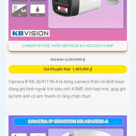
CAMERA IP POE THÂN KBVISION KX-AD4111N-A 4MP
Giá Bán: 2,260,000 ₫
Giá Khuyến Mại: 1,469,000 ₫
Camera IP KX-AD4111N-A là dòng camera thân cố định hoạt
động ghi hình ngoài trời siêu nét 4.0MP, tích hợp mic, giúp ghi
lại hình ảnh có âm thanh rõ ràng chân thực