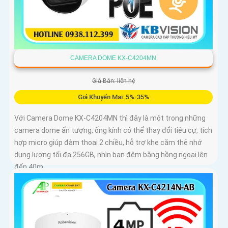
CAMERA DOME KX-C4204MN
Giá Bán: liên hệ
Giá Khuyến Mại: 5%-35%
Với Camera Dome KX-C4204MN thì đây là một trong những
camera dome ấn tượng, ống kính có thể thay đổi tiêu cự, tích
hợp micro giúp đàm thoại 2 chiều, hỗ trợ khe cắm thẻ nhớ
dung lượng tối đa 256GB, nhìn ban đêm bằng hồng ngoại lên
đến 40m