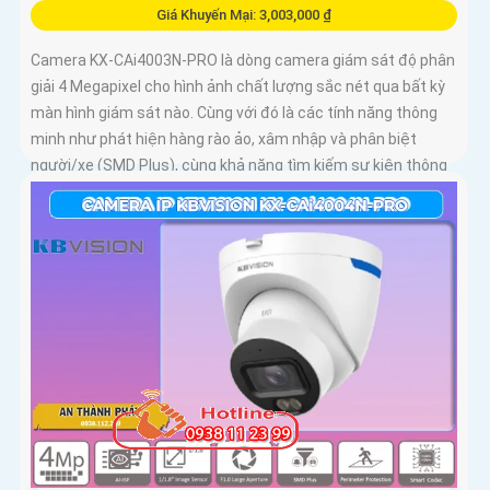
Giá Khuyến Mại: 3,003,000 ₫
Camera KX-CAi4003N-PRO là dòng camera giám sát độ phân
giải 4 Megapixel cho hình ảnh chất lượng sắc nét qua bất kỳ
màn hình giám sát nào. Cùng với đó là các tính năng thông
minh như phát hiện hàng rào ảo, xâm nhập và phân biệt
người/xe (SMD Plus), cùng khả năng tìm kiếm sự kiện thông
minh giúp nâng cao hiệu quả giám sát an ninh