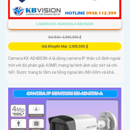
CAMERA KX-AD4003N-A KBVISION
Giá Bán: 2,865,000 ₫
Giá Khuyến Mại: 2,005,500 ₫
Camera KX-AD4003N-A là dòng camera IP thân cố định ngoài
trời với độ phân giải 4.0MP, mang lại hình ảnh sắc nét và chi
tiết. Được trang bị tầm xa hồng ngoại lên đến 60m và khả...