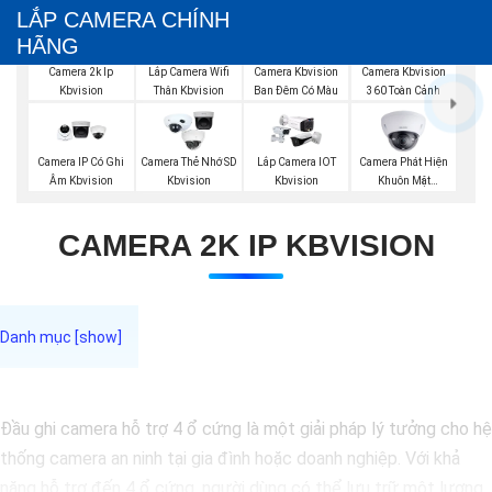
LẮP CAMERA CHÍNH
HÃNG
Camera 2k Ip
Lắp Camera Wifi
Camera Kbvision
Camera Kbvision
Kbvision
Thân Kbvision
Ban Đêm Có Màu
360 Toàn Cảnh
Camera Phát Hiện
Camera IP Có Ghi
Camera Thẻ Nhớ SD
Lắp Camera IOT
Khuôn Mặt
Âm Kbvision
Kbvision
Kbvision
Kbvision
CAMERA 2K IP KBVISION
Đầu ghi camera hỗ trợ 4 ổ cứng là một giải pháp lý tưởng cho hệ
thống camera an ninh tại gia đình hoặc doanh nghiệp. Với khả
năng hỗ trợ đến 4 ổ cứng, người dùng có thể lưu trữ một lượng