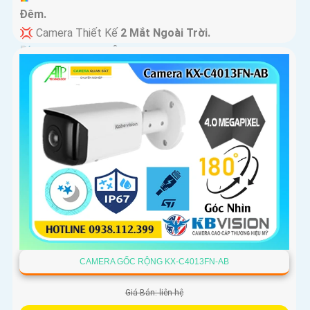
Ðêm.
💢 Camera Thiết Kế
2 Mắt Ngoài Trời.
️📡 Tích Hợp :
Thu Âm Và Loa.
CAMERA GỐC RỘNG KX-C4013FN-AB
Giá Bán: liên hệ