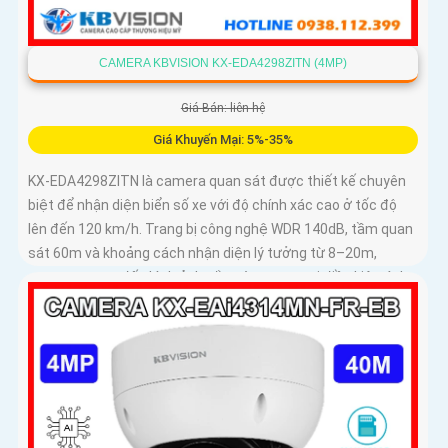
CAMERA KBVISION KX-EDA4298ZITN (4MP)
Giá Bán: liên hệ
Giá Khuyến Mại: 5%-35%
KX-EDA4298ZITN là camera quan sát được thiết kế chuyên
biệt để nhận diện biển số xe với độ chính xác cao ở tốc độ
lên đến 120 km/h. Trang bị công nghệ WDR 140dB, tầm quan
sát 60m và khoảng cách nhận diện lý tưởng từ 8–20m,
camera mang đến hình ảnh sắc nét trong mọi điều kiện ánh
sáng