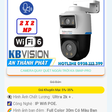
CAMERA QUAY QUÉT NGOÀI TRỜI KX-SM4P-PRO
Giá Bán:
Giá Khuyến Mại: 5%-35%
👁️‍🗨 Hình Ành Chất Lượng :
Ultra 2k + .
🌠 Công Nghệ :
IP Wifi POE.
🌈 Hình ảnh ban đêm :
Full Color 30m Có Màu Ban