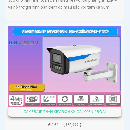
360 cho hình ảnh toàn cảnh siêu nét với độ phân giải 4.0MP
và hỗ trợ ghi hình ban đêm có màu sắc với tầm xa 50m
CAMERA IP THÂN KBVISION KX-CAI4003N-PRO AI
Giá Bán: 4,620,000 ₫