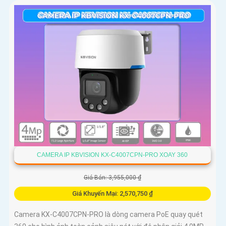
chính xác
CAMERA IP KBVISION KX-C4007CPN-PRO XOAY 360
Giá Bán: 3,955,000 ₫
Giá Khuyến Mại: 2,570,750 ₫
Camera KX-C4007CPN-PRO là dòng camera PoE quay quét