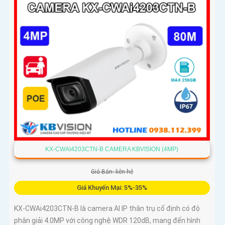
KX-CWAI4203CTN-B CAMERA KBVISION (4MP)
Giá Bán: liên hệ
Giá Khuyến Mại: 5%-35%
KX-CWAi4203CTN-B là camera AI IP thân trụ cố định có độ
phân giải 4.0MP với công nghệ WDR 120dB, mang đến hình