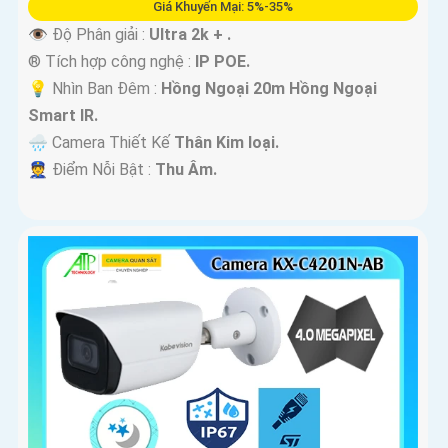
Giá Khuyến Mại: 5%-35%
👁 Độ Phân giải :
Ultra 2k + .
®️ Tích hợp công nghệ :
IP POE.
💡 Nhìn Ban Đêm :
Hồng Ngoại 20m Hồng Ngoại
Smart IR.
🌧️ Camera Thiết Kế
Thân Kim loại.
️👮 Điểm Nỗi Bật :
Thu Âm.