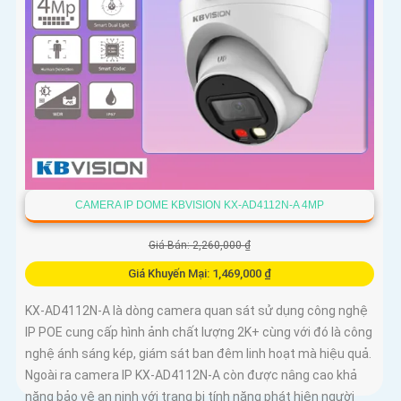
CAMERA IP DOME KBVISION KX-AD4112N-A 4MP
Giá Bán: 2,260,000 ₫
Giá Khuyến Mại: 1,469,000 ₫
KX-AD4112N-A là dòng camera quan sát sử dụng công nghệ
IP POE cung cấp hình ảnh chất lượng 2K+ cùng với đó là công
nghệ ánh sáng kép, giám sát ban đêm linh hoạt mà hiệu quả.
Ngoài ra camera IP KX-AD4112N-A còn được nâng cao khả
năng bảo vệ an ninh với trang bị tính năng phát hiện người