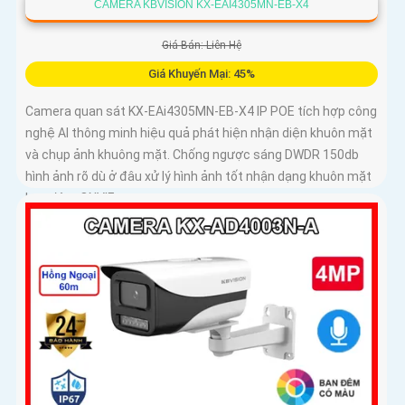
CAMERA KBVISION KX-EAI4305MN-EB-X4
Giá Bán: Liên Hệ
Giá Khuyến Mại: 45%
Camera quan sát KX-EAi4305MN-EB-X4 IP POE tích hợp công
nghệ AI thông minh hiệu quả phát hiện nhận diện khuôn mặt
và chụp ảnh khuông mặt. Chống ngược sáng DWDR 150db
hình ảnh rõ dù ở đâu xử lý hình ảnh tốt nhận dạng khuôn mặt
ban đêm ONVIF