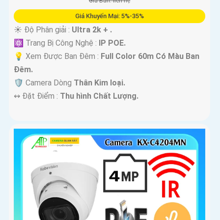
Giá Bán: liên hệ
Giá Khuyến Mại: 5%-35%
☀️ Độ Phân giải :
Ultra 2k + .
⚛️ Trang Bị Công Nghệ :
IP POE.
💡 Xem Được Ban Đêm :
Full Color 60m Có Màu Ban
Ðêm.
🛡 Camera Dòng
Thân Kim loại.
️↭ Đặt Điểm :
Thu hình Chất Lượng.