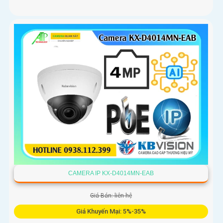
CAMERA IP KX-D4014MN-EAB
Giá Bán: liên hệ
Giá Khuyến Mại: 5%-35%