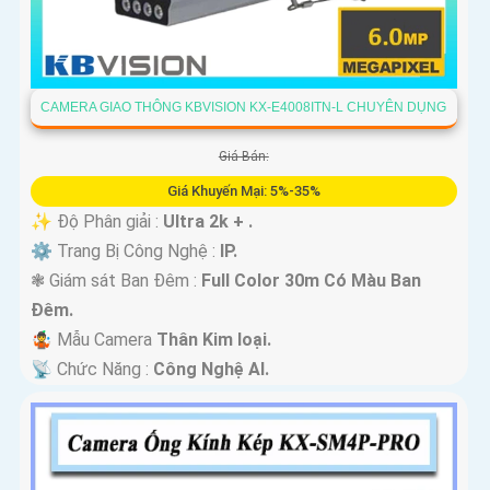
CAMERA GIAO THÔNG KBVISION KX-E4008ITN-L CHUYÊN DỤNG
Giá Bán:
Giá Khuyến Mại: 5%-35%
✨ Độ Phân giải :
Ultra 2k + .
⚙ Trang Bị Công Nghệ :
IP.
❃ Giám sát Ban Đêm :
Full Color 30m Có Màu Ban
Ðêm.
🤹 Mẫu Camera
Thân Kim loại.
️📡 Chức Năng :
Công Nghệ AI.