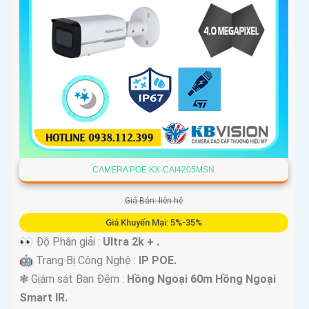
CAMERA POE KX-CAI4205MSN
Giá Bán: liên hệ
Giá Khuyến Mại: 5%-35%
👀 Độ Phân giải :
Ultra 2k + .
🤖️ Trang Bị Công Nghệ :
IP POE.
❃ Giám sát Ban Đêm :
Hồng Ngoại 60m Hồng Ngoại
Smart IR.