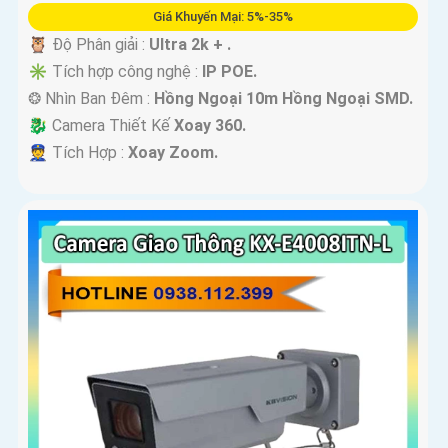
Giá Khuyến Mại: 5%-35%
🦉 Độ Phân giải :
Ultra 2k + .
✳️ Tích hợp công nghệ :
IP POE.
❂ Nhìn Ban Đêm :
Hồng Ngoại 10m Hồng Ngoại SMD.
🐉️ Camera Thiết Kế
Xoay 360.
️👮 Tích Hợp :
Xoay Zoom.