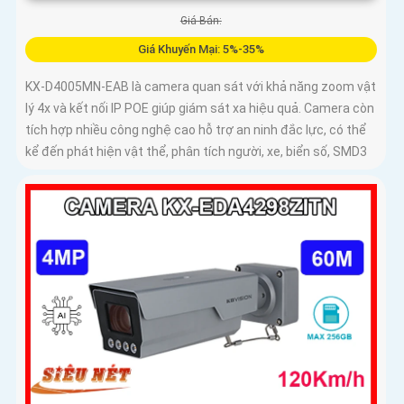
Giá Bán:
Giá Khuyến Mại: 5%-35%
KX-D4005MN-EAB là camera quan sát với khả năng zoom vật
lý 4x và kết nối IP POE giúp giám sát xa hiệu quả. Camera còn
tích hợp nhiều công nghệ cao hỗ trợ an ninh đắc lực, có thể
kể đến phát hiện vật thể, phân tích người, xe, biển số, SMD3