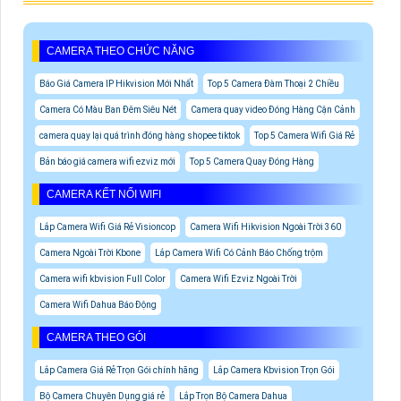
CAMERA THEO CHỨC NĂNG
Báo Giá Camera IP Hikvision Mới Nhất
Top 5 Camera Đàm Thoại 2 Chiều
Camera Có Màu Ban Đêm Siêu Nét
Camera quay video Đóng Hàng Cận Cảnh
camera quay lại quá trình đóng hàng shopee tiktok
Top 5 Camera Wifi Giá Rẻ
Bản báo giá camera wifi ezviz mới
Top 5 Camera Quay Đóng Hàng
CAMERA KẾT NỐI WIFI
Lắp Camera Wifi Giá Rẻ Visioncop
Camera Wifi Hikvision Ngoài Trời 360
Camera Ngoài Trời Kbone
Lắp Camera Wifi Có Cảnh Báo Chống trộm
Camera wifi kbvision Full Color
Camera Wifi Ezviz Ngoài Trời
Camera Wifi Dahua Báo Động
CAMERA THEO GÓI
Lắp Camera Giá Rẻ Trọn Gói chính hãng
Lắp Camera Kbvision Trọn Gói
Bộ Camera Chuyên Dụng giá rẻ
Lắp Trọn Bộ Camera Dahua