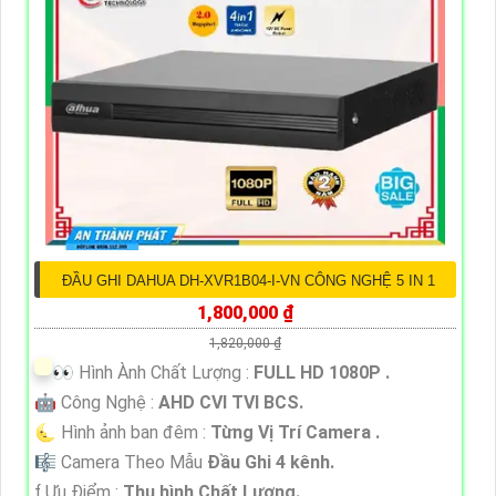
ĐẦU GHI DAHUA DH-XVR1B04-I-VN CÔNG NGHỆ 5 IN 1
1,800,000 ₫
1,820,000 ₫
️👀 Hình Ành Chất Lượng :
FULL HD 1080P .
🤖️ Công Nghệ :
AHD CVI TVI BCS.
🌜 Hình ảnh ban đêm :
Từng Vị Trí Camera .
🎼️ Camera Theo Mẫu
Đầu Ghi 4 kênh.
️ƒ Ưu Điểm :
Thu hình Chất Lượng.