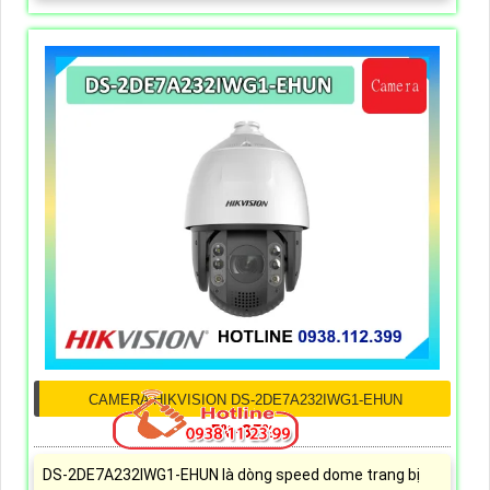
CAMERA HIKVISION DS-2DE7A232IWG1-EHUN
5%-35%
DS-2DE7A232IWG1-EHUN là dòng speed dome trang bị