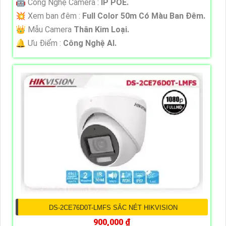
🤖️ Công Nghệ Camera :
IP POE.
💥 Xem ban đêm :
Full Color 50m Có Màu Ban Đêm.
👑 Mẫu Camera
Thân Kim Loại.
️🔔 Ưu Điểm :
Công Nghệ AI.
DS-2CE76D0T-LMFS SẮC NÉT HIKVISION
900,000 ₫