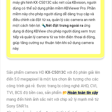
máy ghi hình KX-C5013C sắc nét của KBvision, người
dùng có thể sử dụng phần mềm KBViewer Pro. Phần
mềm này cho phép người dùng dễ dàng truy cập và
điều chỉnh cài đặt từ xa, quản lý các camera an ninh
một cách tiện lợi. 🔦
Nét đặt trưng ngoài ra
ứng
dụng di động KBView cho phép người dùng xem trực
tiếp và quản lý camera từ xa trên điện thoại di động,
giúp tăng cường sự thuận tiện khi sử dụng camera
này.
Sản phẩm camera HD
KX-C5013C
với độ phân giải lên
đến 5.0 megapixel là một lựa chọn ấn tượng cho các
công trình giá rẻ. Được trang bị công nghệ AHD, CVI,
TVI, BCS độ bền cao, sản phẩm 📂
Hoàn toàn tin cậy
mang đến hình ảnh sắc nét với chip xử lý mạnh mẽ từ
Sony SNR1s.