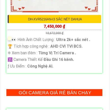
DH-XVR5216AN-I3 SẮC NÉT DAHUA
7,450,000 ₫
10,672,000 ₫
️👀 Hình Ành Chất Lượng :
Ultra 2k+ sắc nét .
🏆 Tích hợp công nghệ :
AHD CVI TVI BCS.
❈ Xem ban đêm :
Từng Vị Trí Camera .
🕉️ Camera Thiết Kế
Đầu Ghi 16 kênh.
️ƒ Ưu Điểm :
Công Nghệ AI.
GÓI CAMERA GIÁ RẺ BÁN CHẠY