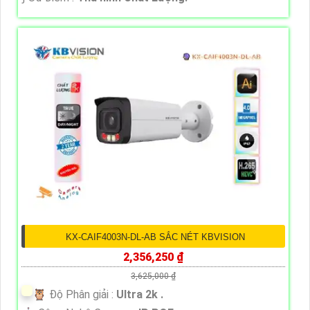
KX-CAIF4003N-DL-AB SẮC NÉT KBVISION
2,356,250 ₫
3,625,000 ₫
🦉 Độ Phân giải :
Ultra 2k .