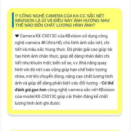
⁉️ CÔNG NGHỆ CAMERA CỦA KX-CC SẮC NÉT
KBVISION LÀ GÌ VÀ ĐIỀU NÀY ẢNH HƯỞNG NHƯ
THẾ NÀO ĐẾN CHẤT LƯỢNG HÌNH ẢNH?
♥️ Camera KX-C5013C của KBvision sử dụng công
nghệ camera 4K Ultra HD, cho hình ảnh sắc nét, chi
tiết và màu sắc trung thực. Độ phân giải cao giúp tái
tạo hình ảnh chân thực, giúp dễ dàng nhận diện chi
tiết như khuôn mặt, biển số xe, v.v. Khả năng quay
hình với độ nét cao cũng giúp hạn chế hiện tượng
nhòe, mờ khi chuyển động, nâng cao chất lượng hình
ảnh và giúp dễ dàng phân biệt các đối tượng. ⌔
Có thể
đánh giá gọn hơn
công nghệ camera sắc nét KBvision
của model KX-C5013C giúp cải thiện đáng kể chất
lượng hình ảnh ghi được.