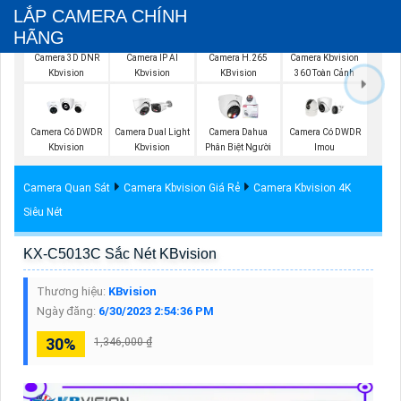
LẮP CAMERA CHÍNH
HÃNG
Camera 3D DNR
Camera IP AI
Camera H.265
Camera Kbvision
Kbvision
Kbvision
KBvision
360 Toàn Cảnh
Camera Có DWDR
Camera Dual Light
Camera Dahua
Camera Có DWDR
Kbvision
Kbvision
Phân Biệt Người
Imou
Camera Quan Sát
Camera Kbvision Giá Rẻ
Camera Kbvision 4K
Siêu Nét
KX-C5013C Sắc Nét KBvision
Thương hiệu:
KBvision
Ngày đăng:
6/30/2023 2:54:36 PM
30%
1,346,000 ₫