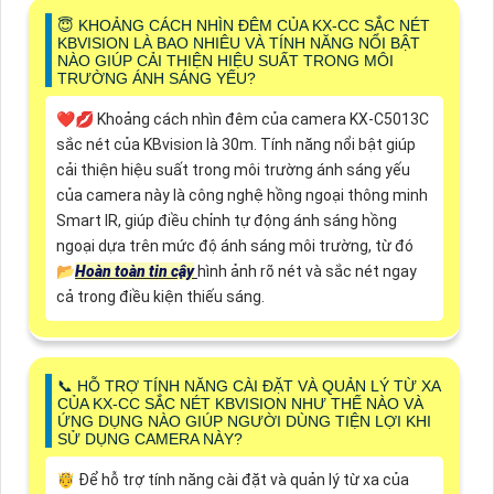
😇 KHOẢNG CÁCH NHÌN ĐÊM CỦA KX-CC SẮC NÉT
KBVISION LÀ BAO NHIÊU VÀ TÍNH NĂNG NỔI BẬT
NÀO GIÚP CẢI THIỆN HIỆU SUẤT TRONG MÔI
TRƯỜNG ÁNH SÁNG YẾU?
❤️‍💋‍ Khoảng cách nhìn đêm của camera KX-C5013C
sắc nét của KBvision là 30m. Tính năng nổi bật giúp
cải thiện hiệu suất trong môi trường ánh sáng yếu
của camera này là công nghệ hồng ngoại thông minh
Smart IR, giúp điều chỉnh tự động ánh sáng hồng
ngoại dựa trên mức độ ánh sáng môi trường, từ đó
📂
Hoàn toàn tin cậy
hình ảnh rõ nét và sắc nét ngay
cả trong điều kiện thiếu sáng.
📞 HỖ TRỢ TÍNH NĂNG CÀI ĐẶT VÀ QUẢN LÝ TỪ XA
CỦA KX-CC SẮC NÉT KBVISION NHƯ THẾ NÀO VÀ
ỨNG DỤNG NÀO GIÚP NGƯỜI DÙNG TIỆN LỢI KHI
SỬ DỤNG CAMERA NÀY?
🤴 Để hỗ trợ tính năng cài đặt và quản lý từ xa của