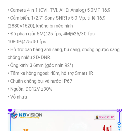
• Camera 4 in 1 (CVI, TVI, AHD, Analog) 5.0MP 16:9
• Cảm biến: 1/2.7'' Sony SNR1s 5.0 Mp, tỉ lệ 16:9
(2880×1620), không bị méo hình
• Độ phân giải: 5M@25 fps; 4M@25/30 fps;
1080P@25/30 fps
• Hỗ trợ cân bằng ánh sáng, bù sáng, chống ngược sáng,
chống nhiễu 2D-DNR.
• Ống kính: 3.6mm (góc nhìn 92°)
• Tầm xa hồng ngoại: 40m, hỗ trợ Smart IR
• Chuẩn chống bụi và nước IP67
• Nguồn: DC12V ±30%
• Vỏ nhựa