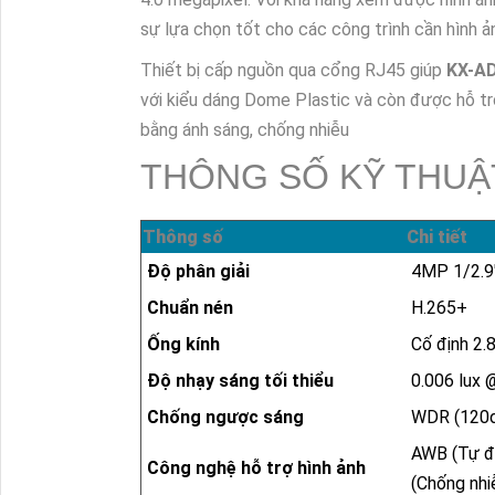
sự lựa chọn tốt cho các công trình cần hình ả
Thiết bị cấp nguồn qua cổng RJ45 giúp
KX-A
với kiểu dáng Dome Plastic và còn được hỗ t
bằng ánh sáng, chống nhiễu
THÔNG SỐ KỸ THUẬ
Thông số
Chi tiết
Độ phân giải
4MP 1/2.9
Chuẩn nén
H.265+
Ống kính
Cố định 2.
Độ nhạy sáng tối thiểu
0.006 lux 
Chống ngược sáng
WDR (120d
AWB (Tự độ
Công nghệ hỗ trợ hình ảnh
(Chống nhi