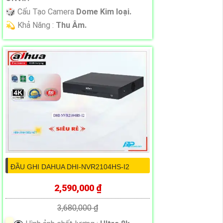
🎲 Cấu Tạo Camera
Dome Kim loại.
️💫 Khả Năng :
Thu Âm.
ĐẦU GHI DAHUA DHI-NVR2104HS-I2
2,590,000 ₫
3,680,000 ₫