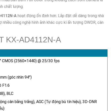
nh chất lượng.
D4112N-A
hoạt động ổn định hơn. Lắp đặt dễ dàng trong nhà
rợ nhiều công nghệ hình ảnh khác cực kì ấn tượng DWDR, cân
T KX-AD4112N-A
" CMOS (2560×1440) @ 25/30 fps
8mm (góc nhìn 94°)
@ F1.6
B), BLC
ng cân bằng trắng), AGC (Tự động bù tín hiệu), 3D-DNR
ễu)