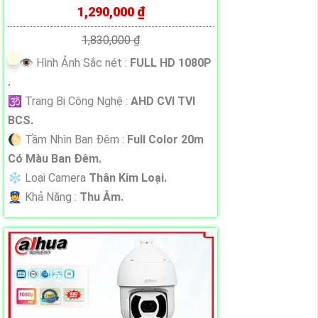
1,290,000 ₫
1,830,000 ₫
👁 Hình Ảnh Sắc nét :
FULL HD 1080P
.
🕉️ Trang Bị Công Nghệ :
AHD CVI TVI
BCS.
🌔 Tầm Nhìn Ban Đêm :
Full Color 20m
Có Màu Ban Đêm.
❄ Loại Camera
Thân Kim Loại.
️👮 Khả Năng :
Thu Âm.