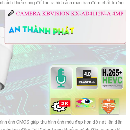
nh ảnh thiếu sáng để tạo ra hình ảnh màu ban đêm chất lượng.
 hình ảnh CMOS giúp thu hình ảnh màu đẹp hơn độ nét lên đến
nh màu ban đêm Full Color trong khoảng cách 30m camera là