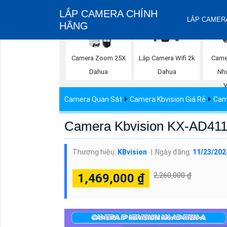
LẮP CAMERA CHÍNH
LẮP CAMERA
HÃNG
Camera Zoom 25X
Lắp Camera Wifi 2k
Came
Dahua
Dahua
Nhự
Camera Quan Sát
Camera Kbvision Giá Rẻ
Cam
Camera Kbvision KX-AD41
Thương hiệu:
KBvision
Ngày đăng:
11/23/202
2,260,000 ₫
1,469,000 ₫