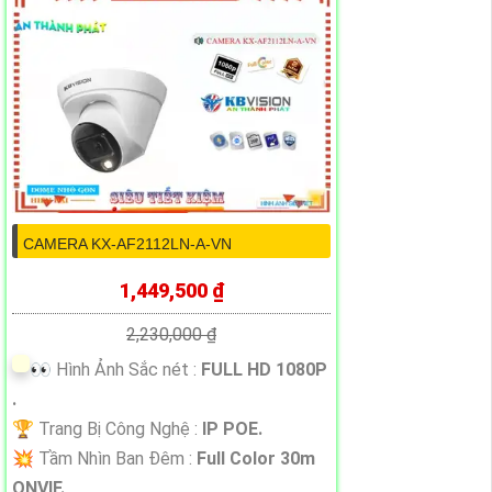
CAMERA KX-AF2112LN-A-VN
1,449,500 ₫
2,230,000 ₫
️👀 Hình Ảnh Sắc nét :
FULL HD 1080P
.
🏆 Trang Bị Công Nghệ :
IP POE.
💥 Tầm Nhìn Ban Đêm :
Full Color 30m
ONVIF.