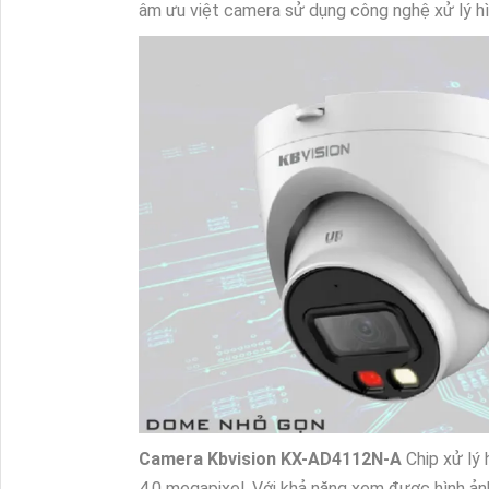
âm ưu việt camera sử dụng công nghệ xử lý hì
Camera Kbvision
KX-AD4112N-A
Chip xử lý
4.0 megapixel. Với khả năng xem được hình ả