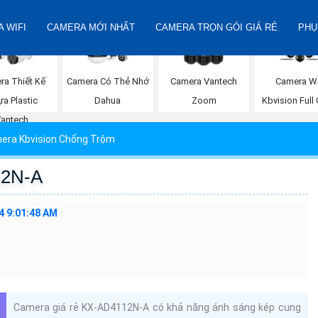
 WIFI
CAMERA MỚI NHẤT
CAMERA TRỌN GÓI GIÁ RẺ
PHỤ
ra Thiết Kế
Camera Có Thẻ Nhớ
Camera Vantech
Camera Wi
a Plastic
Dahua
Zoom
Kbvision Full 
Vantech
era Kbvision Chống Trộm
12N-A
4 9:01:48 AM
Camera giá rẻ KX-AD4112N-A có khả năng ánh sáng kép cung