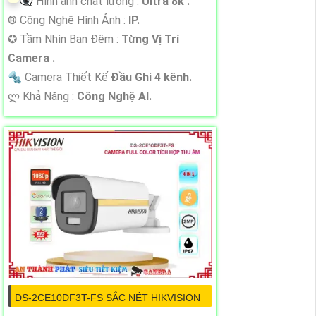
👁️‍🗨 Hình ảnh chất lượng :
Ultra 8k .
®️ Công Nghệ Hình Ảnh :
IP.
✪ Tầm Nhìn Ban Đêm :
Từng Vị Trí
Camera .
🔩 Camera Thiết Kế
Đầu Ghi 4 kênh.
️ლ Khả Năng :
Công Nghệ AI.
DS-2CE10DF3T-FS SẮC NÉT HIKVISION