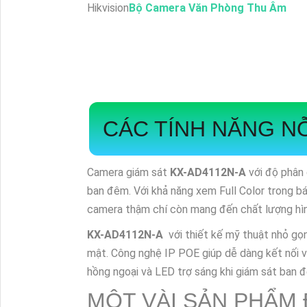
Hikvision
Bộ Camera Văn Phòng Thu Âm
CÁC TÍNH NĂNG NỖ
Camera giám sát
KX-AD4112N-A
với độ phân 
ban đêm. Với khả năng xem Full Color trong b
camera thậm chí còn mang đến chất lượng hìn
KX-AD4112N-A
với thiết kế mỹ thuật nhỏ gọ
mật. Công nghệ IP POE giúp dễ dàng kết nối v
hồng ngoại và LED trợ sáng khi giám sát ban đ
MỘT VÀI SẢN PHẨM