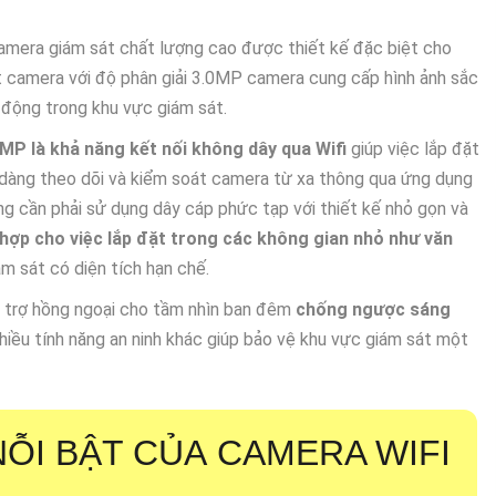
amera giám sát chất lượng cao được thiết kế đặc biệt cho
ít camera với độ phân giải 3.0MP camera cung cấp hình ảnh sắc
t động trong khu vực giám sát.
P là khả năng kết nối không dây qua Wifi
giúp việc lắp đặt
ễ dàng theo dõi và kiểm soát camera từ xa thông qua ứng dụng
 cần phải sử dụng dây cáp phức tạp với thiết kế nhỏ gọn và
p cho việc lắp đặt trong các không gian nhỏ như văn
m sát có diện tích hạn chế.
 trợ hồng ngoại cho tầm nhìn ban đêm
chống ngược sáng
iều tính năng an ninh khác giúp bảo vệ khu vực giám sát một
ỖI BẬT CỦA
CAMERA WIFI