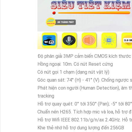
Độ phân giải 3MP cảm biến CMOS kích thước
Hồng ngoại: 10m. Có nút Reset cứng
Có nút gọi 1 chạm (dạng nút vật lý)
Góc quan sát: 74° (H) - 41° (V). Chống ngược
Phát hiện con người (Human Detection), âm th
tracking
Hỗ trợ quay quét: 0° tới 350° (Pan); -5° tới 80
Chuẩn nén H265. Tích hợp mic và loa, hỗ trợ đ
Hỗ trợ Wifi IEEE 802.11b/g/n/ax 2.4GHz. Hỗ tr
Khe thẻ nhớ hỗ trợ dung lượng đến 256GB