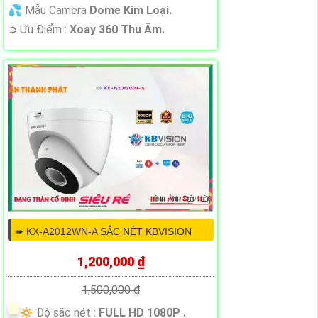
💦 Mẫu Camera
Dome Kim Loại.
️➲ Ưu Điểm :
Xoay 360 Thu Âm.
➠ KX-A2012WN-A SẮC NÉT KBVISION
1,200,000 ₫
1,500,000 ₫
🔅 Độ sắc nét :
FULL HD 1080P .