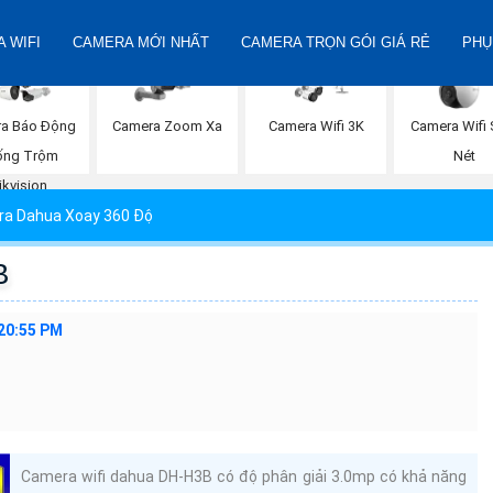
 WIFI
CAMERA MỚI NHẤT
CAMERA TRỌN GÓI GIÁ RẺ
PHỤ
a Báo Động
Camera Zoom Xa
Camera Wifi 3K
Camera Wifi 
ống Trộm
Nét
ikvision
a Dahua Xoay 360 Độ
B
:20:55 PM
Camera wifi dahua DH-H3B có độ phân giải 3.0mp có khả năng