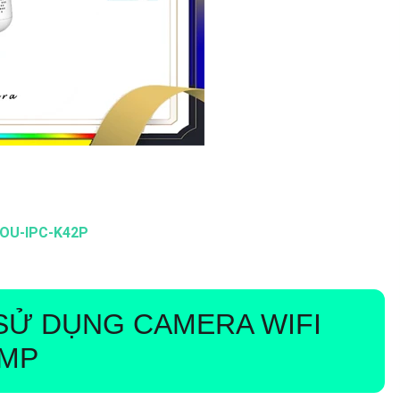
OU-IPC-K42P
 SỬ DỤNG
CAMERA WIFI
0MP