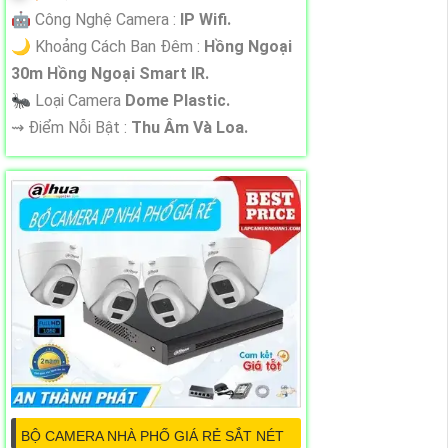
🤖️ Công Nghệ Camera :
IP Wifi.
🌙 Khoảng Cách Ban Đêm :
Hồng Ngoại
30m Hồng Ngoại Smart IR.
🐜 Loại Camera
Dome Plastic.
️⇝ Điểm Nỗi Bật :
Thu Âm Và Loa.
BỘ CAMERA NHÀ PHỐ GIÁ RẺ SẮT NÉT