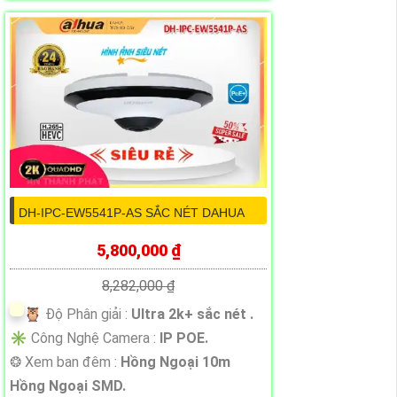
DH-IPC-EW5541P-AS SẮC NÉT DAHUA
5,800,000 ₫
8,282,000 ₫
🦉 Độ Phân giải :
Ultra 2k+ sắc nét .
✳️ Công Nghệ Camera :
IP POE.
❂ Xem ban đêm :
Hồng Ngoại 10m
Hồng Ngoại SMD.