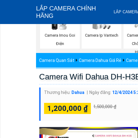
LẮP CAMERA CHÍNH
LẮP CAMERA
HÃNG
Camera Imou Goi
Camera Ip Vantech
Camer
Điện
Ch
H
Camera Quan Sát
Camera Dahua Giá Rẻ
Camer
Camera Wifi Dahua DH-H3
Thương hiệu:
Dahua
Ngày đăng:
12/4/2024 5
1,500,000 ₫
1,200,000 ₫