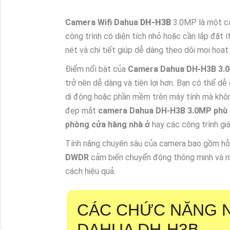
Camera Wifi Dahua
DH-H3B
3.0MP là một c
công trình có diện tích nhỏ hoặc cần lắp đặt 
nét và chi tiết giúp dễ dàng theo dõi mọi hoạ
Điểm nổi bật của
Camera Dahua DH-H3B 3.0M
trở nên dễ dàng và tiện lợi hơn. Bạn có thể d
di động hoặc phần mềm trên máy tính mà không
đẹp mắt
camera Dahua DH-H3B 3.0MP phù hợ
phòng cửa hàng nhà ở
hay các công trình giá
Tính năng chuyên sâu của camera bao gồm hỗ
DWDR
cảm biến chuyển động thông minh và nh
cách hiệu quả.
CÁC CHỨC NĂNG N
DAHUA DH-H3B