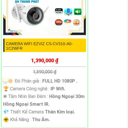
CAMERA WIFI EZVIZ CS-CV310-A0-
1C2WFR
1,390,000 ₫
1,390,000 ₫
🔅 Độ Phân giải :
FULL HD 1080P .
🏆 Camera Công nghệ :
IP Wifi.
❃ Tầm Nhìn Ban Đêm :
Hồng Ngoại 30m
Hồng Ngoại Smart IR.
💎 Thiết Kế Camera
Thân Kim loại.
️☣️ Khả Năng :
Thu Âm.