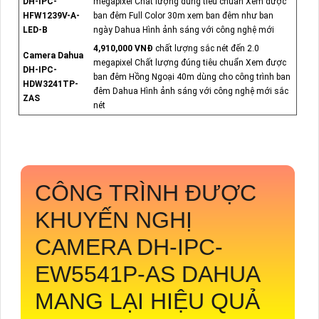
DH-IPC-
megapixel Chất lượng đúng tiêu chuẩn Xem được
HFW1239V-A-
ban đêm Full Color 30m xem ban đêm như ban
LED-B
ngày Dahua Hình ảnh sáng với công nghệ mới
4,910,000 VNĐ
chất lượng sắc nét đến 2.0
Camera Dahua
megapixel Chất lượng đúng tiêu chuẩn Xem được
DH-IPC-
ban đêm Hồng Ngoại 40m dùng cho công trình ban
HDW3241TP-
đêm Dahua Hình ảnh sáng với công nghệ mới sắc
ZAS
nét
CÔNG TRÌNH ĐƯỢC
KHUYẾN NGHỊ
CAMERA
DH-IPC-
EW5541P-AS
DAHUA
MANG LẠI HIỆU QUẢ