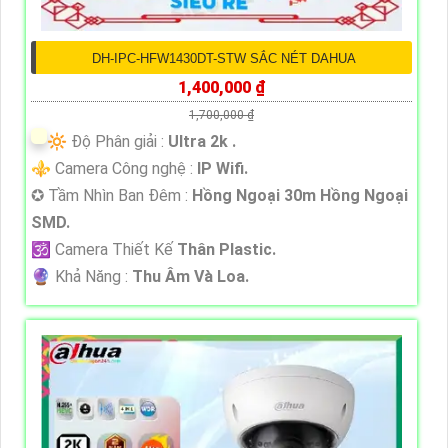
DH-IPC-HFW1430DT-STW SẮC NÉT DAHUA
1,400,000 ₫
1,700,000 ₫
🔆 Độ Phân giải :
Ultra 2k .
⚜️ Camera Công nghệ :
IP Wifi.
✪ Tầm Nhìn Ban Đêm :
Hồng Ngoại 30m Hồng Ngoại
SMD.
🕉️ Camera Thiết Kế
Thân Plastic.
️🔮 Khả Năng :
Thu Âm Và Loa.