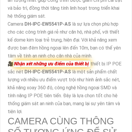
ấn tượng nhất giúp Công trình Được giảm chi phí cài đặt
và bảo trì, đồng thời tăng tính linh hoạt trong triển khai
hệ thống giám sát.
Camera
DH-IPC-EW5541P-AS
là sự lựa chọn phù hợp
cho các công trình giá rẻ như căn hộ, nhà phố, với thiết
kế dome kim loại trẻ trung, hiện đại. Với khả năng xem
được ban đêm hồng ngoại lên đến 10m, bạn có thể yên
tâm về tính an ninh cho căn nhà của mình.
🎥
Nhận xét những ưu điểm của thiết bị
thiết bị IP POE
sắc nét
DH-IPC-EW5541P-AS
là một sản phẩm chất
lượng với nhiều ưu điểm vượt trội như hình ảnh sắc nét,
khả năng xoay 360 độ, công nghệ hồng ngoại SMD và
tính năng IP POE tiên tiến. Đây là lựa chọn tốt cho hệ
thống giám sát an ninh của bạn, mang lại sự yên tâm và
tiện lợi.
CAMERA CÙNG THÔNG