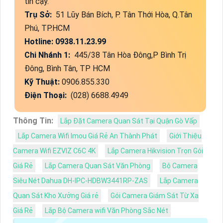
tin cậy.
Trụ Sở:
51 Lũy Bán Bích, P. Tân Thới Hòa, Q.Tân
Phú, TP.HCM
Hotline: 0938.11.23.99
Chi Nhánh 1:
445/38 Tân Hòa Đông,P Bình Trị
Đông, Bình Tân, TP HCM
Kỹ Thuật:
0906.855.330
Điện Thoại:
(028) 6688.4949
Thông Tin:
Lắp Đặt Camera Quan Sát Tại Quận Gò Vấp
Lắp Camera Wifi Imou Giá Rẻ An Thành Phát
Giới Thiệu
Camera Wifi EZVIZ C6C 4K
Lắp Camera Hikvision Trọn Gói
Giá Rẻ
Lắp Camera Quan Sát Văn Phòng
Bộ Camera
Siêu Nét Dahua DH-IPC-HDBW3441RP-ZAS
Lắp Camera
Quan Sát Kho Xưởng Giá rẻ
Gói Camera Giám Sát Từ Xa
Giá Rẻ
Lắp Bộ Camera wifi Văn Phòng Sắc Nét