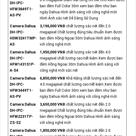
DH-IPC-
ban đêm Full Color 30m xem ban đêm như ban
HFW3849T1-
ngày Dahua Hình ảnh sáng với công nghệ mới
AS-PV
Hình Ảnh sắc nét Dễ Dàng Sử Dụng
Camera Dahua
3,196,000 VNĐ
chất lượng sắc nét đến 2.0
DH-IPC-
megapixel Chất lượng đúng tiêu chuẩn Xem được
HDW3241TMP-
ban đêm Hồng Ngoại 50m Dahua Hình ảnh sáng
AS
với công nghệ mới
Camera Dahua
1,950,000 VNĐ
chất lượng sắc nét đến 4.0
DH-IPC-
megapixel chất lượng cao tiết kiệm Xem được ban
HFW1431S1P-
đêm Hồng Ngoại 30m Dahua Hình ảnh sáng với
A-S4
công nghệ mới sắc nét
Camera Dahua
6,850,000 VNĐ
Khả Năng chất lượng sắc nét đến
DH-IPC-
4.0 megapixel chất lượng cao tiết kiệm Xem được
HFW3449T1-
ban đêm Full Color 30m xem ban đêm như ban
AS-PV
ngày Dahua Hình ảnh sáng với công nghệ mới
Camera Dahua
3,650,000 VNĐ
chất lượng sắc nét đến 2.0
DH-IPC-
megapixel Chất lượng đúng tiêu chuẩn Xem được
HFW2231TP-
ban đêm Hồng Ngoại 60m Dahua Hình ảnh sáng
ZS-S2
với công nghệ mới
Camera Dahua
1,850,000 VNĐ
chất lượng sắc nét đến 2.0