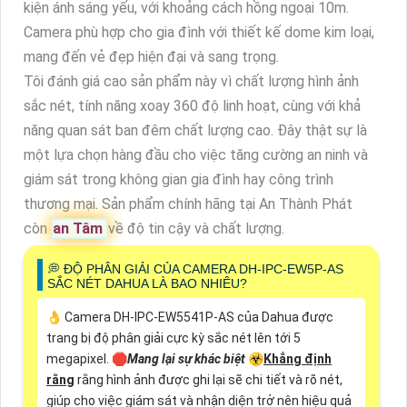
kiện ánh sáng yếu, với khoảng cách hồng ngoại 10m.
Camera phù hợp cho gia đình với thiết kế dome kim loại,
mang đến vẻ đẹp hiện đại và sang trọng.
Tôi đánh giá cao sản phẩm này vì chất lượng hình ảnh
sắc nét, tính năng xoay 360 độ linh hoạt, cùng với khả
năng quan sát ban đêm chất lượng cao. Đây thật sự là
một lựa chọn hàng đầu cho việc tăng cường an ninh và
giám sát trong không gian gia đình hay công trình
thương mại. Sản phẩm chính hãng tại An Thành Phát
còn
an Tâm
về độ tin cậy và chất lượng.
️💭 ĐỘ PHÂN GIẢI CỦA CAMERA DH-IPC-EW5P-AS
SẮC NÉT DAHUA LÀ BAO NHIÊU?
👌 Camera DH-IPC-EW5541P-AS của Dahua được
trang bị độ phân giải cực kỳ sắc nét lên tới 5
megapixel. 🛑
Mang lại sự khác biệt
☣️
Khẳng định
rằng
rằng hình ảnh được ghi lại sẽ chi tiết và rõ nét,
giúp cho việc giám sát và nhận diện trở nên hiệu quả