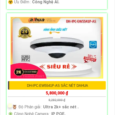
️☣️ Ưu Điểm :
Công Nghệ AI.
DH-IPC-EW5541P-AS SẮC NÉT DAHUA
5,800,000 ₫
8,282,000 ₫
🦉 Độ Phân giải :
Ultra 2k+ sắc nét .
✳️ Công Nghệ Camera :
IP POE.