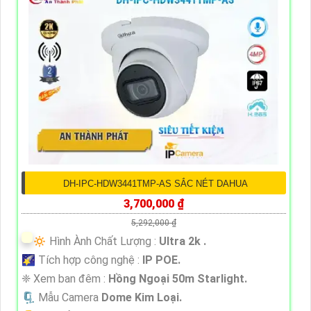
DH-IPC-HDW3441TMP-AS SẮC NÉT DAHUA
3,700,000 ₫
5,292,000 ₫
🔅 Hình Ành Chất Lượng :
Ultra 2k .
🌠 Tích hợp công nghệ :
IP POE.
❈ Xem ban đêm :
Hồng Ngoại 50m Starlight.
🗜️ Mẫu Camera
Dome Kim Loại.