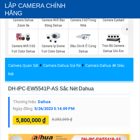
LẮP CAMERA CHÍNH
HÃNG
Camera Dahua
Camera Wifi Báo
Camera 360 Trong
Camera Eyeball
Zoom Xa
Động Dahua
Nhà
Trọn Bộ Camera
Camera Wifi 360
Camera Ip Dome
Đầu Ghi 8 Ổ Cứng
Dahua Ghi Âm
Full Color Dahua
Full Color Dahua
Dahua
Camera Quan Sát
Camera Dahua Giá Rẻ
Camera Dahua 4K Siêu
Nét
DH-IPC-EW5541P-AS Sắc Nét Dahua
Thương hiệu:
Dahua
Ngày đăng:
5/26/2023 5:14:09 PM
5,800,000 ₫
8,282,000 ₫