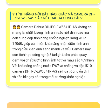
❔ TÍNH NĂNG NỔI BẬT NÀO KHÁC MÀ CAMERA DH-
IPC-EW5P-AS SẮC NÉT DAHUA CUNG CẤP?
️👩‍👩 Camera Dahua DH-IPC-EW5541P-AS không chỉ
mang lại chất lượng hình ảnh sắc nét đỉnh cao mà
còn cung cấp tính năng chống ngược sáng WDR
140dB, giúp cải thiện khả năng nhận diện hình ảnh
trong điều kiện ánh sáng mạnh và yếu. Camera này
còn tích hợp công nghệ Starlight, cho phép quay
đêm với chất lượng hình ảnh tốt và màu sắc tự nhiên.
Với khả năng chống nước IP67 và chống va đập IK10,
camera DH-IPC-EW5541P-AS sẽ hoạt động ổn định
và bền bỉ ngay cả trong môi trường khắc nghiệt.