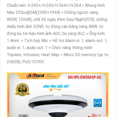
Chuẩn nén: H.265+/H.265/H.264+/H.264 > Khung hình
Max 25fps@5M(2592×1944) > Chống ngược sáng
WDR( 120dB), chế độ ngày đêm Day/Night(ICR), chống
nhiễu hình ảnh 3DNR, tự động cân bằng sáng AWB, tự
động bù tín hiệu hình ảnh AGC, bù sáng BLC > Ống kính
1.4mm. > Tích hợp Mic > Hỗ trợ Alarm in: 1, alarm out: 1,
audio in: 1, audio out: 1 > Chức năng thông minh:
Tripwire, Intrusion, Heat Map > Micro SD memory (up to
256GB), PoE/12VDC