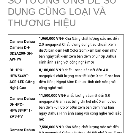
SỐ TƯƠNG ỨNG ĐỂ SỬ
DỤNG CÙNG LOẠI VÀ
THƯƠNG HIỆU
1,960,000 VNĐ
Khả Năng chất lượng sắc nét đến
Camera Dahua
2.0 megapixel Chất lượng đúng tiêu chuẩn Xem
Camera DH-
được ban đêm Full Color 20m xem ban đêm như
SD2A200-GN-
ban ngày tiết kiệm xem ban đêm phù hợp Dahua
AW-PV
Hình ảnh sáng với công nghệ mới
DH-IPC-
8,180,000 VNĐ
chất lượng sắc nét đến 4.0
HFW5449T-
megapixel chất lượng cao tiết kiệm Xem được ban
ASE-LED Công
đêm Hồng Ngoại 60m Dahua Hình ảnh sáng với
Nghệ Cao
công nghệ mới
11,500,000 VNĐ
chất lượng sắc nét đến 8.0
Camera Dahua
megapixel Giám sát từng chi tiết nhỏ Xem được
DH-IPC-
ban đêm Full Color 50m xem ban đêm như ban
HFW3849T1-
ngày Dahua Hình ảnh sáng với công nghệ mới sắc
ZAS-PV
nét
7,550,000 VNĐ
Khả Năng chất lượng sắc nét đến
Camera Dahua
8.0 megapixel Giám sát từng chi tiết nhỏ Xem được