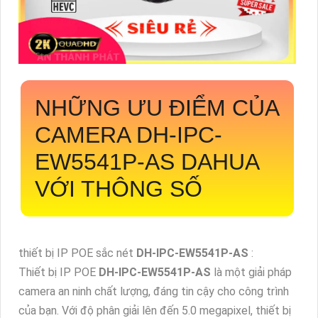
NHỮNG ƯU ĐIỂM CỦA
CAMERA
DH-IPC-
EW5541P-AS
DAHUA
VỚI THÔNG SỐ
thiết bị IP POE sắc nét
DH-IPC-EW5541P-AS
:
Thiết bị IP POE
DH-IPC-EW5541P-AS
là một giải pháp
camera an ninh chất lượng, đáng tin cậy cho công trình
của bạn. Với độ phân giải lên đến 5.0 megapixel, thiết bị