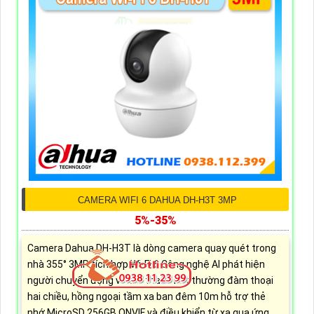
CAMERA WIFI 6 DAHUA DH-H3T 3MP
5%-35%
Camera Dahua DH-H3T là dòng camera quay quét trong
nhà 355° 3MP tích hợp Wi-Fi 6 Công nghệ AI phát hiện
người chuyển động và âm thanh bất thường đàm thoại
hai chiều, hồng ngoại tầm xa ban đêm 10m hỗ trợ thẻ
nhớ MicroSD 256GB ONVIF và điều khiển từ xa qua ứng