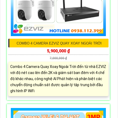
COMBO 4 CAMERA EZVIZ QUAY XOAY NGOÀI TRỜI
5,900,000 ₫
7,000,000 ₫
Combo 4 Camera Quay Xoay Ngoài Trời đến từ nhà EZVIZ
với độ nét cao lên đến 2K và giám sát ban đêm với 4 chế
độ khác nhau, công nghệ AI Phát hiện và phân biệt các
chuyển động chuẩn sát được quản lý tập trung bởi đầu
ghi hình IP WiFi