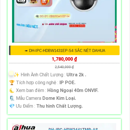
➠ DH-IPC-HDBW1431EP-S4 SẮC NÉT DAHUA
1,780,000 ₫
2,540,000 ₫
✨ Hình Ành Chất Lượng :
Ultra 2k .
🏆 Tích hợp công nghệ :
IP POE.
🌜 Xem ban đêm :
Hồng Ngoại 40m ONVIF.
🗜️ Mẫu Camera
Dome Kim Loại.
️💎 Ưu Điểm :
Thu hình Chất Lượng.