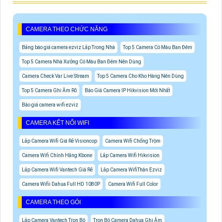
CAMERA THEO CHỨC NĂNG
Bảng báo giá camera ezviz Lắp Trong Nhà
Top 5 Camera Có Màu Ban Đêm
Top 5 Camera Nhà Xưởng Có Màu Ban Đêm Nên Dùng
Camera Check Var Live Stream
Top 5 Camera Cho Kho Hàng Nên Dùng
Top 5 Camera Ghi Âm Rõ
Báo Giá Camera IP Hikvision Mới Nhất
Báo giá camera wifi ezviz
CAMERA KẾT NỐI WIFI
Lắp Camera Wifi Giá Rẻ Visioncop
Camera Wifi Chống Trộm
Camera Wifi Chính Hãng Kbone
Lắp Camera Wifi Hikvision
Lắp Camera Wifi Vantech Giá Rẻ
Lắp Camera WifiThân Ezviz
Camera Wifii Dahua Full HD 1080P
Camera Wifi Full Color
CAMERA THEO GÓI
Lắp Camera Vantech Trọn Bộ
Trọn Bộ Camera Dahua Ghi Âm