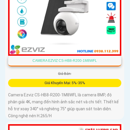
CAMERA EZVIZ CS-HB8-R200-1M8WFL
Giá Bán:
Giá Khuyến Mại: 5%-35%
Camera Ezviz CS-HB8-R200-1M8WFL là camera 8MP, độ
phân giải 4K, mang đến hình ảnh sắc nét và chi tiết. Thiết kế
hỗ trợ xoay 340° và nghiêng 75° giúp quan sát toàn diện.
Công nghệ nén H.265/H