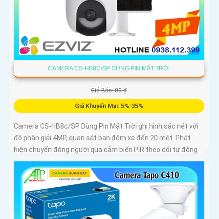
CAMERA CS-HB8C/SP DÙNG PIN MẶT TRỜI
Giá Bán: 00 ₫
Giá Khuyến Mại: 5%-35%
Camera CS-HB8c/SP Dùng Pin Mặt Trời ghi hình sắc nét với
độ phân giải 4MP, quan sát ban đêm xa đến 20 mét. Phát
hiện chuyển động người qua cảm biến PIR theo dõi tự động