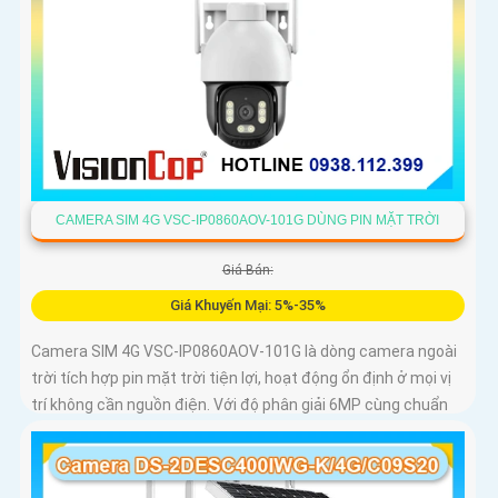
CAMERA SIM 4G VSC-IP0860AOV-101G DÙNG PIN MẶT TRỜI
Giá Bán:
Giá Khuyến Mại: 5%-35%
Camera SIM 4G VSC-IP0860AOV-101G là dòng camera ngoài
trời tích hợp pin mặt trời tiện lợi, hoạt động ổn định ở mọi vị
trí không cần nguồn điện. Với độ phân giải 6MP cùng chuẩn
nén H