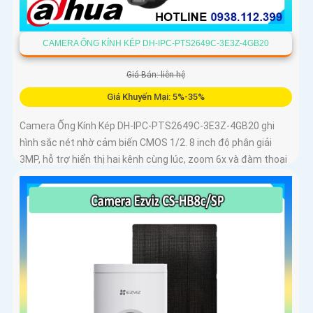
CAMERA ỐNG KÍNH KÉP DH-IPC-PTS2649C-3E3Z-4GB20
Giá Bán: liên hệ
Giá Khuyến Mại: 5%-35%
Camera Ống Kính Kép DH-IPC-PTS2649C-3E3Z-4GB20 ghi
hình sắc nét nhờ cảm biến CMOS 1/2. 8 inch độ phân giải
3MP, hỗ trợ hiển thị hai kênh cùng lúc, zoom 6x và đàm thoại
hai chiều