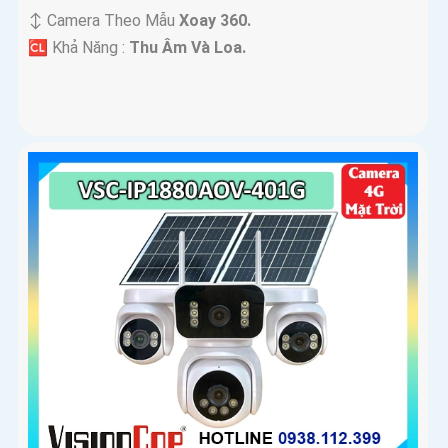
↕️ Camera Theo Mẫu
Xoay 360.
️🆑 Khả Năng :
Thu Âm Và Loa.