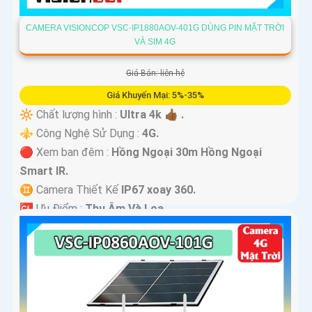
CAMERA VISIONCOP VSC-IP1880AOV-401G DÙNG PIN MẶT TRỜI
VÀ SIM 4G
Giá Bán: liên hệ
Giá Khuyến Mại: 5%-35%
🔆 Chất lượng hình :
Ultra 4k 👍🏾 .
⚜️ Công Nghệ Sử Dụng :
4G.
🔴 Xem ban đêm :
Hồng Ngoại 30m Hồng Ngoại
Smart IR.
♊ Camera Thiết Kế
IP67 xoay 360.
️🆑 Ưu Điểm :
Thu Âm Và Loa.