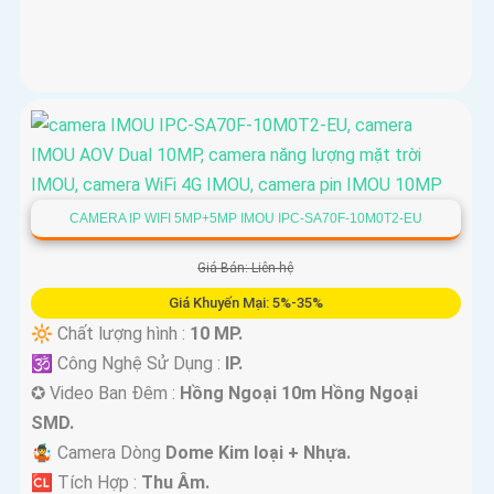
CAMERA IP WIFI 5MP+5MP IMOU IPC-SA70F-10M0T2-EU
Giá Bán: Liên hệ
Giá Khuyến Mại: 5%-35%
🔆 Chất lượng hình :
10 MP.
🕉️ Công Nghệ Sử Dụng :
IP.
✪ Video Ban Đêm :
Hồng Ngoại 10m Hồng Ngoại
SMD.
🤹 Camera Dòng
Dome Kim loại + Nhựa.
️🆑 Tích Hợp :
Thu Âm.