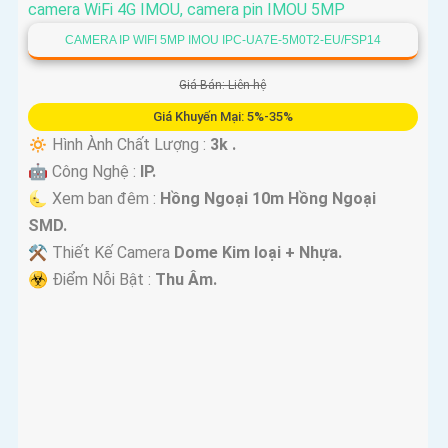
'
CAMERA IP WIFI 5MP IMOU IPC-UA7E-5M0T2-EU/FSP14
Giá Bán: Liên hệ
Giá Khuyến Mại: 5%-35%
🔅 Hình Ành Chất Lượng :
3k .
🤖️ Công Nghệ :
IP.
🌜 Xem ban đêm :
Hồng Ngoại 10m Hồng Ngoại
SMD.
⚒ Thiết Kế Camera
Dome Kim loại + Nhựa.
️☣️ Điểm Nỗi Bật :
Thu Âm.