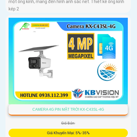
một ống kính, mang đến hình ảnh sắc nét. Thiết kế ống kính
kép 2
CAMERA 4G PIN MẶT TRỜI KX-C43SL-4G
Giá Bán:
Giá Khuyến Mại: 5%-35%