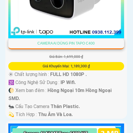
CAMERA AI DÙNG PIN TAPO C400
Giá Bán: 1,699,000 ₫
Giá Khuyến Mại: 1,189,300 ₫
☀️ Chất lượng hình :
FULL HD 1080P .
🕉️ Công Nghệ Sử Dụng :
IP Wifi.
🌔 Xem ban đêm :
Hồng Ngoại 10m Hồng Ngoại
SMD.
🐜 Cấu Tạo Camera
Thân Plastic.
️💫 Tích Hợp :
Thu Âm Và Loa.