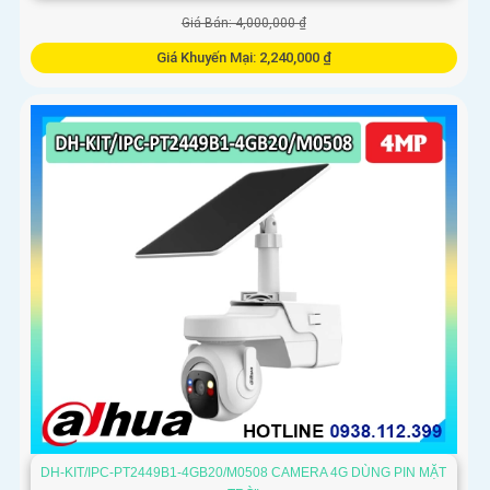
Giá Bán: 4,000,000 ₫
Giá Khuyến Mại: 2,240,000 ₫
Camera MEARI G1 dùng SIM 4G LTE ghi hình với độ phân giải
3MP, hỗ trợ xoay 350 độ và nghiêng 90 độ, bao quát không
gian rộng. Hình ảnh ban đêm vẫn rõ nhờ đèn LED màu 30m và
hồng ngoại 30m
DH-KIT/IPC-PT2449B1-4GB20/M0508 CAMERA 4G DÙNG PIN MẶT