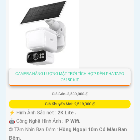
CAMERA NĂNG LƯỢNG MẶT TRỜI TÍCH HỢP ĐÈN PHA TAPO
C615F KIT
Giá Bán: 3,599,000 ₫
Giá Khuyến Mại: 2,519,300 ₫
️⚡ Hình Ảnh Sắc nét :
2K Lite .
🤖️ Công Nghệ Hình Ảnh :
IP Wifi.
❂ Tầm Nhìn Ban Đêm :
Hồng Ngoại 10m Có Màu Ban
Ðêm.