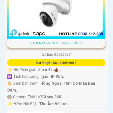
CAMERA AI 4K NLMT TAPO C660 KIT
Giá Bán: 5,099,000 ₫
Giá Khuyến Mại: 3,569,300 ₫
✨ Độ Phân giải :
Ultra 4k 👍🏾 .
⚛️ Tích hợp công nghệ :
IP Wifi.
🔅 Xem ban đêm :
Hồng Ngoại 10m Có Màu Ban
Ðêm.
⚒ Camera Thiết Kế
Xoay 360.
️✨ Điểm Nỗi Bật :
Thu Âm Và Loa.