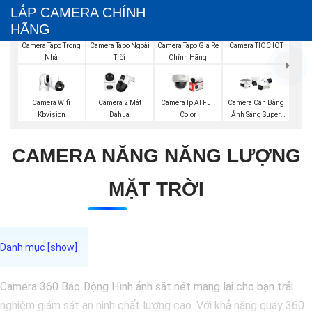
LẮP CAMERA CHÍNH
HÃNG
Camera Tapo Trong
Camera Tapo Ngoài
Camera Tapo Giá Rẻ
Camera TIOC IOT
Nhà
Trời
Chính Hãng
Camera Wifi
Camera 2 Mắt
Camera Ip AI Full
Camera Cân Bằng
Kbvision
Dahua
Color
Ánh Sáng Super
Adapt
CAMERA NĂNG NĂNG LƯỢNG
MẶT TRỜI
Camera 360 Báo Động Hình ảnh sắt nét mang lại cho bạn trải
nghiệm giám sát an ninh chất lượng cao. Với khả năng quay 360