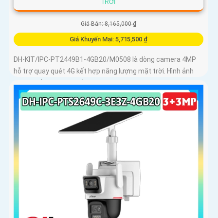
TRỜI
Giá Bán: 8,165,000 ₫
Giá Khuyến Mại: 5,715,500 ₫
DH-KIT/IPC-PT2449B1-4GB20/M0508 là dòng camera 4MP
hỗ trợ quay quét 4G kết hợp năng lượng mặt trời. Hình ảnh
đạt chuẩn Ultra 2K+, ống kính 3. 6mm góc rộng 78