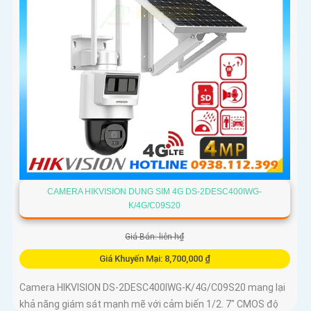
CAMERA HIKVISION DUNG SIM 4G DS-2DESC400IWG-
K/4G/C09S20
Giá Bán: liên h₫
Giá Khuyến Mại: 8,700,000 ₫
Camera HIKVISION DS-2DESC400IWG-K/4G/C09S20 mang lại
khả năng giám sát mạnh mẽ với cảm biến 1/2. 7" CMOS độ