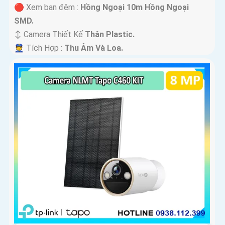
🔴 Xem ban đêm :
Hồng Ngoại 10m Hồng Ngoại
SMD.
↕️ Camera Thiết Kế
Thân Plastic.
️👮 Tích Hợp :
Thu Âm Và Loa.