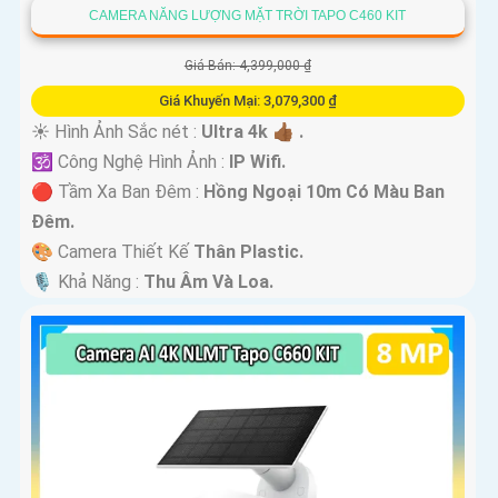
CAMERA NĂNG LƯỢNG MẶT TRỜI TAPO C460 KIT
Giá Bán: 4,399,000 ₫
Giá Khuyến Mại: 3,079,300 ₫
☀️ Hình Ảnh Sắc nét :
Ultra 4k 👍🏾 .
🕉️ Công Nghệ Hình Ảnh :
IP Wifi.
🔴 Tầm Xa Ban Đêm :
Hồng Ngoại 10m Có Màu Ban
Ðêm.
🎨 Camera Thiết Kế
Thân Plastic.
️🎙 Khả Năng :
Thu Âm Và Loa.