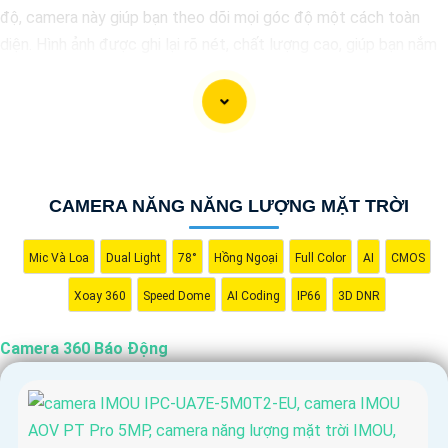
độ, camera này giúp bạn theo dõi mọi góc độ một cách toàn
diện. Hình ảnh được ghi lại rõ nét, chất lượng cao, giúp bạn nắm
bắt mọi chi tiết một cách dễ dàng. Đặc điểm chất lượng hơn
tính năng báo động thông minh sẽ cảnh báo ngay lập tức khi
phát hiện sự cố, giúp gia tăng an ninh cho ngôi nhà hoặc cơ sở
của bạn. Camera 360 Báo Động Hình ảnh sắt nét là sự lựa chọn
lý tưởng để bảo vệ và giám sát an ninh cho bạn và gia đình.
CAMERA NĂNG NĂNG LƯỢNG MẶT TRỜI
Mic Và Loa
Dual Light
78°
Hồng Ngoại
Full Color
AI
CMOS
Xoay 360
Speed Dome
AI Coding
IP66
3D DNR
Camera 360 Báo Động