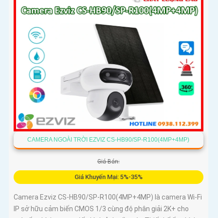
CAMERA NGOÀI TRỜI EZVIZ CS-HB90/SP-R100(4MP+4MP)
Giá Bán:
Giá Khuyến Mại: 5%-35%
Camera Ezviz CS-HB90/SP-R100(4MP+4MP) là camera Wi-Fi
IP sở hữu cảm biến CMOS 1/3 cùng độ phân giải 2K+ cho