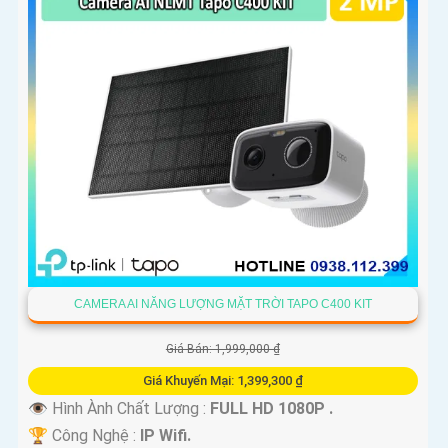
CAMERA AI NĂNG LƯỢNG MẶT TRỜI TAPO C400 KIT
Giá Bán: 1,999,000 ₫
Giá Khuyến Mại: 1,399,300 ₫
👁 Hình Ành Chất Lượng :
FULL HD 1080P .
🏆 Công Nghệ :
IP Wifi.