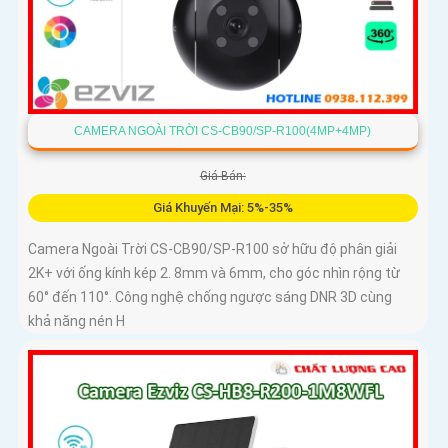
CAMERA NGOÀI TRỜI CS-CB90/SP-R100(4MP+4MP)
Giá Bán:
Giá Khuyến Mại: 5%-35%
Camera Ngoài Trời CS-CB90/SP-R100 sở hữu độ phân giải
2K+ với ống kính kép 2. 8mm và 6mm, cho góc nhìn rộng từ
60° đến 110°. Công nghệ chống ngược sáng DNR 3D cùng
khả năng nén H