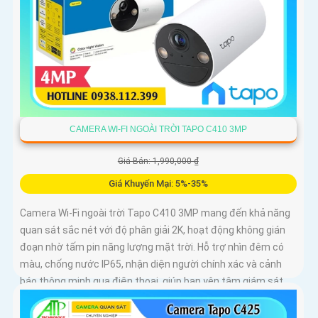
CAMERA WI-FI NGOÀI TRỜI TAPO C410 3MP
Giá Bán: 1,990,000 ₫
Giá Khuyến Mại: 5%-35%
Camera Wi-Fi ngoài trời Tapo C410 3MP mang đến khả năng
quan sát sắc nét với độ phân giải 2K, hoạt động không gián
đoạn nhờ tấm pin năng lượng mặt trời. Hỗ trợ nhìn đêm có
màu, chống nước IP65, nhận diện người chính xác và cảnh
báo thông minh qua điện thoại, giúp bạn yên tâm giám sát
mọi lúc