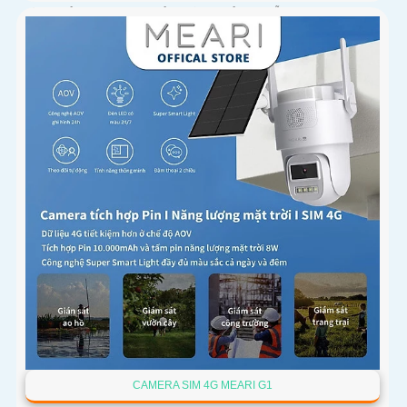
phân giải 4MP cho hình ảnh rõ nét cả ngày lẫn đêm
CAMERA SIM 4G MEARI G1