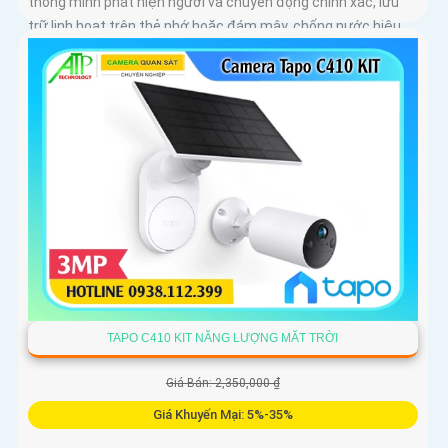
thông minh phát hiện người và chuyển động chính xác, lưu
trữ linh hoạt trên thẻ nhớ hoặc đám mây, chống nước hiệu
quả
TAPO C410 KIT NĂNG LƯỢNG MĂT TRỜI
Giá Bán: 2,350,000 ₫
Giá Khuyến Mại: 5%-35%