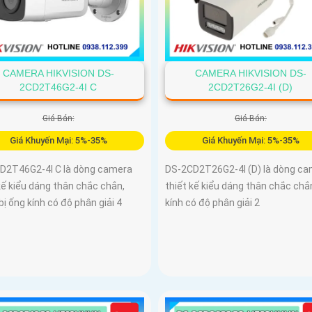
CAMERA HIKVISION DS-
CAMERA HIKVISION DS-
2CD2T46G2-4I C
2CD2T26G2-4I (D)
Giá Bán:
Giá Bán:
Giá Khuyến Mại: 5%-35%
Giá Khuyến Mại: 5%-35%
D2T46G2-4I C là dòng camera
DS-2CD2T26G2-4I (D) là dòng c
kế kiểu dáng thân chắc chắn,
thiết kế kiểu dáng thân chắc chắ
bị ống kính có độ phân giải 4
kính có độ phân giải 2