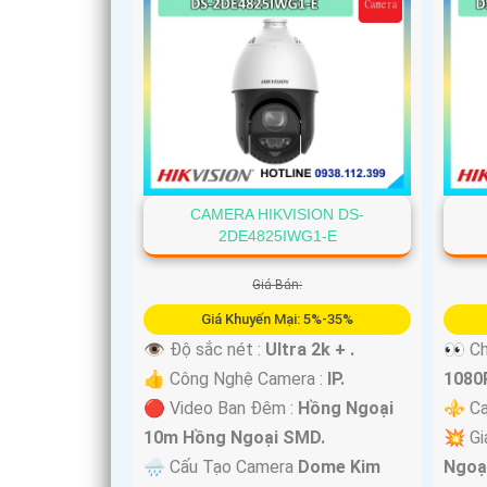
CAMERA HIKVISION DS-
2DE4825IWG1-E
Giá Bán:
Giá Khuyến Mại: 5%-35%
👁 Độ sắc nét :
Ultra 2k + .
👀 Ch
👍 Công Nghệ Camera :
IP.
1080P
🔴 Video Ban Đêm :
Hồng Ngoại
⚜️ Ca
10m Hồng Ngoại SMD.
💥 Gi
🌧️ Cấu Tạo Camera
Dome Kim
Ngoạ