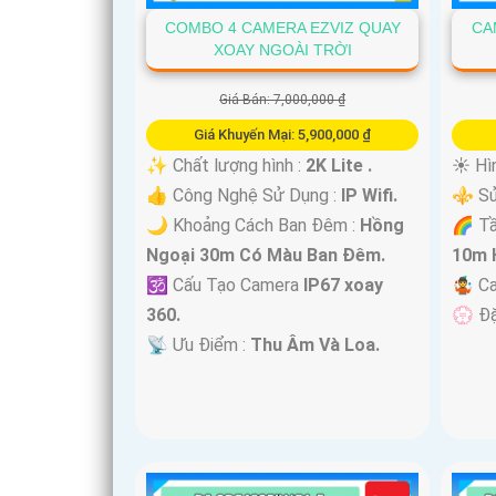
COMBO 4 CAMERA EZVIZ QUAY
CA
XOAY NGOÀI TRỜI
'
Giá Bán: 7,000,000 ₫
Giá Khuyến Mại: 5,900,000 ₫
✨ Chất lượng hình :
2K Lite .
☀️ Hì
👍 Công Nghệ Sử Dụng :
IP Wifi.
⚜️ Sử
🌙 Khoảng Cách Ban Đêm :
Hồng
🌈 T
Ngoại 30m Có Màu Ban Ðêm.
10m 
🕉️ Cấu Tạo Camera
IP67 xoay
🤹 C
360.
️💮 Đ
️📡 Ưu Điểm :
Thu Âm Và Loa.