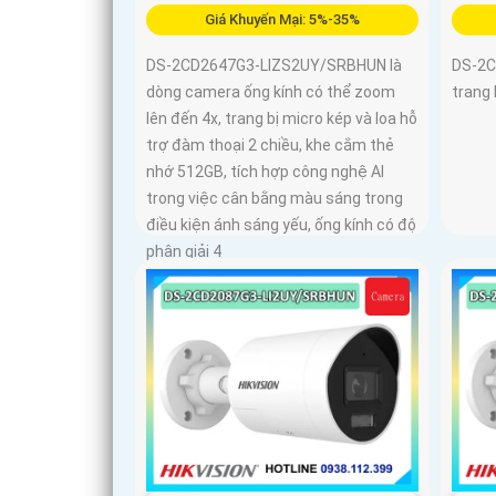
Giá Khuyến Mại: 5%-35%
DS-2CD2647G3-LIZS2UY/SRBHUN là
DS-2
dòng camera ống kính có thể zoom
trang 
lên đến 4x, trang bị micro kép và loa hỗ
trợ đàm thoại 2 chiều, khe cắm thẻ
nhớ 512GB, tích hợp công nghệ AI
trong việc cân bằng màu sáng trong
điều kiện ánh sáng yếu, ống kính có độ
phân giải 4