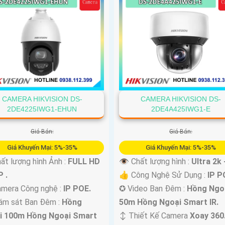
CAMERA HIKVISION DS-
CAMERA HIKVISION DS-
2DE4225IWG1-EHUN
2DE4A425IWG1-E
Giá Bán:
Giá Bán:
Giá Khuyến Mại: 5%-35%
Giá Khuyến Mại: 5%-35%
ất lượng hình Ảnh :
FULL HD
👁 Chất lượng hình :
Ultra 2k 
 .
👍 Công Nghệ Sử Dụng :
IP P
mera Công nghệ :
IP POE.
✪ Video Ban Đêm :
Hồng Ngo
ám sát Ban Đêm :
Hồng
50m Hồng Ngoại Smart IR.
i 100m Hồng Ngoại Smart
↕️ Thiết Kế Camera
Xoay 360