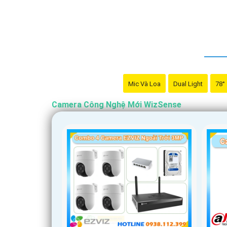
Mic Và Loa
Dual Light
78°
Camera Công Nghệ Mới WizSense