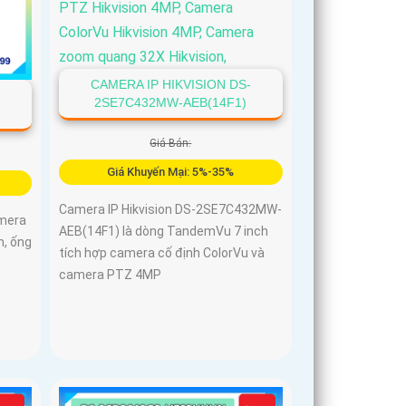
CAMERA IP HIKVISION DS-
2SE7C432MW-AEB(14F1)
Giá Bán:
Giá Khuyến Mại: 5%-35%
Camera IP Hikvision DS-2SE7C432MW-
amera
AEB(14F1) là dòng TandemVu 7 inch
n, ống
tích hợp camera cố định ColorVu và
camera PTZ 4MP