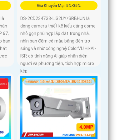
Giá Khuyến Mại: 5%-35%
là
DS-2CD2347G3-LIS2UY/SRBHUN là
thân
dòng camera thiết kế kiểu dáng dome
P 67,
nhỏ gọn phù hợp lắp đặt trong nhà,
o ban
nhìn ban đêm có màu bằng đèn trợ
phát
sáng và nhờ công nghệ ColorVU HikAI-
được
ISP, có tính năng AI giúp nhận diện
người và phương tiện, tích hợp micro
kép