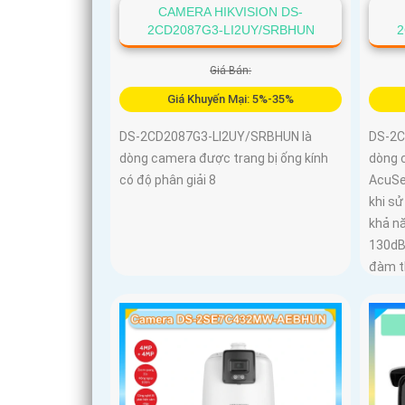
CAMERA HIKVISION DS-
2CD2087G3-LI2UY/SRBHUN
2
Giá Bán:
Giá Khuyến Mại: 5%-35%
DS-2CD2087G3-LI2UY/SRBHUN là
DS-2C
dòng camera được trang bị ống kính
dòng 
có độ phân giải 8
AcuSe
khi sử
khả n
130dB,
đàm th