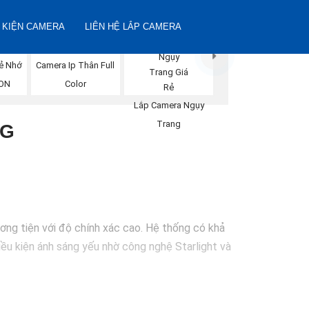
 KIỆN CAMERA
LIÊN HỆ LẮP CAMERA
ẻ Nhớ
Camera Ip Thân Full
ION
Color
Lắp Camera Ngụy
Trang
NG
ơng tiện với độ chính xác cao. Hệ thống có khả
iều kiện ánh sáng yếu nhờ công nghệ Starlight và