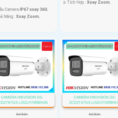
️➲ Tích Hợp :
Xoay Zoom.
ẫu Camera
IP67 xoay 360.
hả Năng :
Xoay Zoom.
CAMERA HIKVISION DS-
CAMERA HIKVISION DS-
CD2T87G3-LIS2UY/SRBHUN
2CD2T47G3-LIS2UY/SRBH
Giá Bán:
Giá Bán: