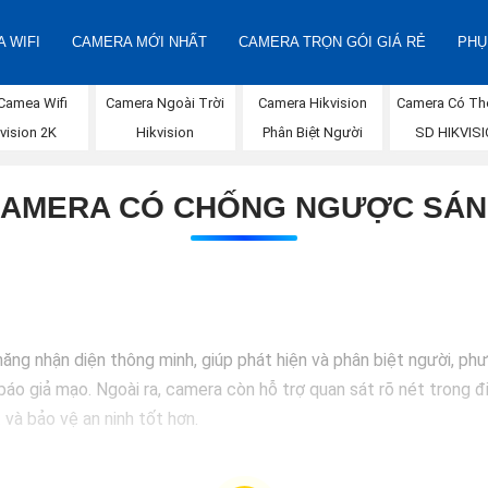
 WIFI
CAMERA MỚI NHẤT
CAMERA TRỌN GÓI GIÁ RẺ
PHỤ
Camea Wifi
Camera Ngoài Trời
Camera Hikvision
Camera Có Th
vision 2K
Hikvision
Phân Biệt Người
SD HIKVIS
AMERA CÓ CHỐNG NGƯỢC SÁ
g nhận diện thông minh, giúp phát hiện và phân biệt người, phư
báo giả mạo. Ngoài ra, camera còn hỗ trợ quan sát rõ nét trong đ
 và bảo vệ an ninh tốt hơn.