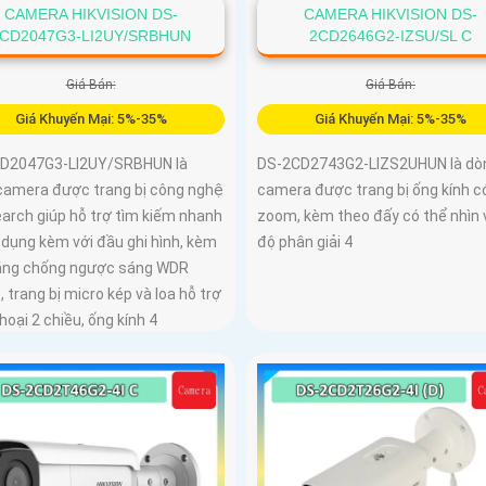
CAMERA HIKVISION DS-
CAMERA HIKVISION DS-
CD2047G3-LI2UY/SRBHUN
2CD2646G2-IZSU/SL C
Giá Bán:
Giá Bán:
Giá Khuyến Mại: 5%-35%
Giá Khuyến Mại: 5%-35%
D2047G3-LI2UY/SRBHUN là
DS-2CD2743G2-LIZS2UHUN là dò
camera được trang bị công nghệ
camera được trang bị ống kính c
arch giúp hỗ trợ tìm kiếm nhanh
zoom, kèm theo đấy có thể nhìn 
 dụng kèm với đầu ghi hình, kèm
độ phân giải 4
ăng chống ngược sáng WDR
 trang bị micro kép và loa hỗ trợ
oại 2 chiều, ống kính 4