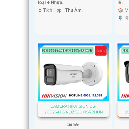
loại + Nhựa.
IR.
️➲ Tích Hợp :
Thu Âm.
🎲 M
️🎙 K
CAMERA HIKVISION DS-
2CD2647G3-LIZS2UY/SRBHUN
2
Giá Bán: