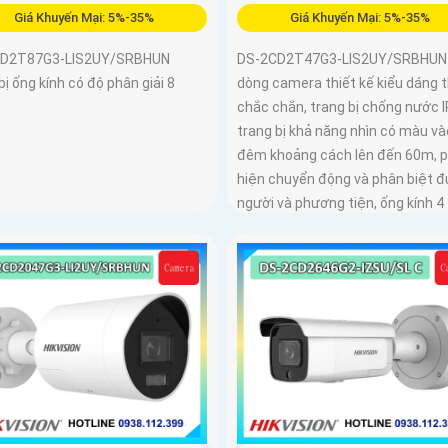
Giá Khuyến Mại: 5%-35%
Giá Khuyến Mại: 5%-35%
CD2T87G3-LIS2UY/SRBHUN
DS-2CD2T47G3-LIS2UY/SRBHUN 
bị ống kính có độ phân giải 8
dòng camera thiết kế kiểu dáng 
chắc chắn, trang bị chống nước I
trang bị khả năng nhìn có màu và
đêm khoảng cách lên đến 60m, 
hiện chuyển động và phân biệt 
người và phương tiện, ống kính 4