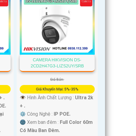
CAMERA HIKVISION DS-
2CD2H47G3-LIZS2UY/SRB
Giá Bán:
Giá Khuyến Mại: 5%-35%
+ .
👁 Hình Ành Chất Lượng :
Ultra 2k
OE.
+ .
ại
⚙ Công Nghệ :
IP POE.
🌚 Xem ban đêm :
Full Color 60m
.
Có Màu Ban Ðêm.