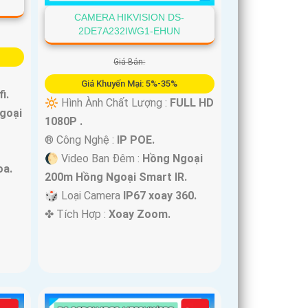
CAMERA HIKVISION DS-
2DE7A232IWG1-EHUN
Giá Bán:
Giá Khuyến Mại: 5%-35%
fi.
🔆 Hình Ành Chất Lượng :
FULL HD
goại
1080P .
®️ Công Nghệ :
IP POE.
🌔 Video Ban Đêm :
Hồng Ngoại
oa.
200m Hồng Ngoại Smart IR.
🎲 Loại Camera
IP67 xoay 360.
️✤ Tích Hợp :
Xoay Zoom.