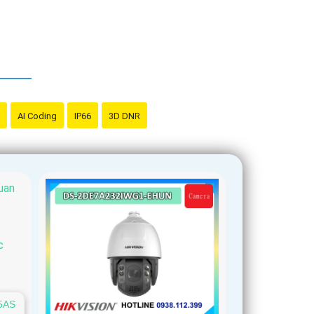
AI Coding
IP66
3D DNR
5AS