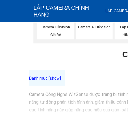
LẮP CAMERA CHÍNH
LẮP CAMERA
HÃNG
Camera Hikvision
Camera Ai Hikvision
Lắp 
Giá Rẻ
Hik
C
Camera Công Nghệ WizSense được trang bị tính năn
năng tự động phân tích hình ảnh, giảm thiểu cảnh 
các tính năng này giúp nâng cao hiệu quả giám sát