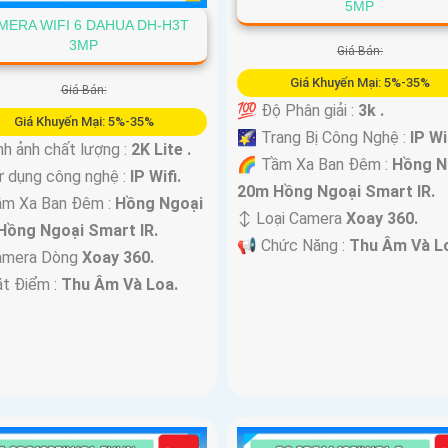
5MP
MERA WIFI 6 DAHUA DH-H3T
3MP
Giá Bán:
Giá Khuyến Mại: 5%-35%
Giá Bán:
💯 Độ Phân giải :
3k .
Giá Khuyến Mại: 5%-35%
🌠 Trang Bị Công Nghệ :
IP Wi
nh ảnh chất lượng :
2K Lite .
🌈 Tầm Xa Ban Đêm :
Hồng N
 dụng công nghệ :
IP Wifi.
20m Hồng Ngoại Smart IR.
ầm Xa Ban Đêm :
Hồng Ngoại
↕️ Loại Camera
Xoay 360.
Hồng Ngoại Smart IR.
️📢 Chức Năng :
Thu Âm Và L
amera Dòng
Xoay 360.
ặt Điểm :
Thu Âm Và Loa.