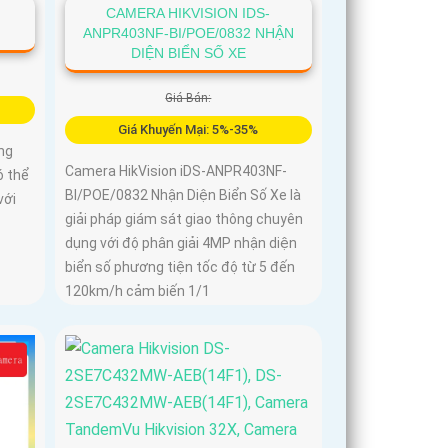
CAMERA HIKVISION IDS-
ANPR403NF-BI/POE/0832 NHẬN
DIỆN BIỂN SỐ XE
Giá Bán:
Giá Khuyến Mại: 5%-35%
ng
Camera HikVision iDS-ANPR403NF-
ó thể
BI/POE/0832 Nhận Diện Biển Số Xe là
với
giải pháp giám sát giao thông chuyên
dụng với độ phân giải 4MP nhận diện
biển số phương tiện tốc độ từ 5 đến
120km/h cảm biến 1/1