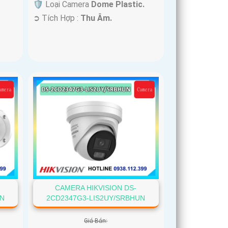
🛡 Loại Camera
Dome Plastic.
️➲ Tích Hợp :
Thu Âm.
CAMERA HIKVISION DS-
UN
2CD2347G3-LIS2UY/SRBHUN
Giá Bán: