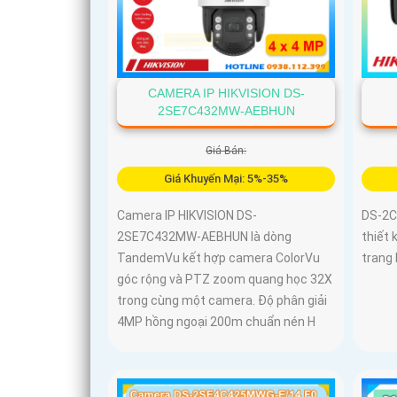
CAMERA IP HIKVISION DS-
2SE7C432MW-AEBHUN
Giá Bán:
Giá Khuyến Mại: 5%-35%
Camera IP HIKVISION DS-
DS-2C
2SE7C432MW-AEBHUN là dòng
thiết 
TandemVu kết hợp camera ColorVu
trang 
góc rộng và PTZ zoom quang học 32X
trong cùng một camera. Độ phân giải
4MP hồng ngoại 200m chuẩn nén H