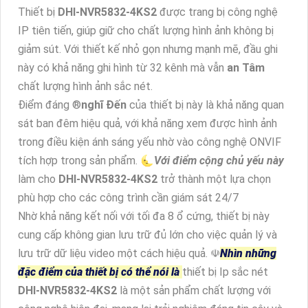
Thiết bị
DHI-NVR5832-4KS2
được trang bị công nghệ
IP tiên tiến, giúp giữ cho chất lượng hình ảnh không bị
giảm sút. Với thiết kế nhỏ gọn nhưng mạnh mẽ, đầu ghi
này có khả năng ghi hình từ 32 kênh mà vẫn
an Tâm
chất lượng hình ảnh sắc nét.
Điểm đáng ®️
nghĩ Đến
của thiết bị này là khả năng quan
sát ban đêm hiệu quả, với khả năng xem được hình ảnh
trong điều kiện ánh sáng yếu nhờ vào công nghệ ONVIF
tích hợp trong sản phẩm. 🌜
Với điểm cộng chủ yếu này
làm cho
DHI-NVR5832-4KS2
trở thành một lựa chọn
phù hợp cho các công trình cần giám sát 24/7
Nhờ khả năng kết nối với tối đa 8 ổ cứng, thiết bị này
cung cấp không gian lưu trữ đủ lớn cho việc quản lý và
lưu trữ dữ liệu video một cách hiệu quả. ☫
Nhìn những
đặc điểm của thiết bị có thể nói là
thiết bị Ip sắc nét
DHI-NVR5832-4KS2
là một sản phẩm chất lượng với