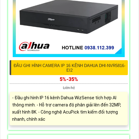
ĐẦU GHI HÌNH CAMERA IP 16 KÊNH DAHUA DHI-NVR5816-
EI2
5%-35%
Liên hệ
- Đầu ghi hình IP 16 kênh Dahua WizSense tích hợp AI
thông minh. - Hỗ trợ camera độ phân giải lên đến 32MP,
xuất hình 8K. - Công nghệ AcuPick tìm kiếm đối tượng
nhanh, chính xác