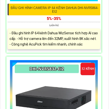
ĐẦU GHI HÌNH CAMERA IP 64 KÊNH DAHUA DHI-NVR5864-
EI2
5%-35%
Liên hệ
- Đầu ghi hình IP 64 kênh Dahua WizSense tích hợp AI cao
cấp. - Hỗ trợ camera lên đến 32MP, xuất hình 8K sắc nét.
- Công nghệ AcuPick tìm kiếm nhanh, chính xác