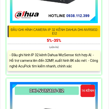
ĐẦU GHI HÌNH CAMERA IP 32 KÊNH DAHUA DHI-NVR5832-
EI2
5%-35%
Liên hệ
- Đầu ghi hình IP 32 kênh Dahua WizSense tích hợp AI. -
Hỗ trợ camera lên đến 32MP, xuất hình 8K sắc nét. - Công
nghệ AcuPick tìm kiếm nhanh, chính xác