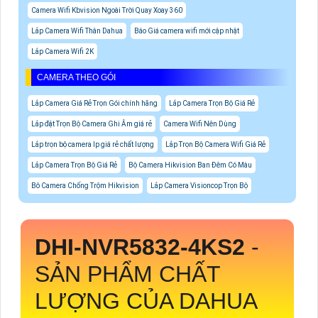
Camera Wifi Kbvision Ngoài Trời Quay Xoay 360
Lắp Camera Wifi Thân Dahua
Báo Giá camera wifi mới cập nhật
Lắp Camera Wifi 2K
CAMERA THEO GÓI
Lắp Camera Giá Rẻ Trọn Gói chính hãng
Lắp Camera Trọn Bộ Giá Rẻ
Lắp đặt Trọn Bộ Camera Ghi Âm giá rẻ
Camera Wifi Nên Dùng
Lắp trọn bộ camera Ip giá rẻ chất lượng
Lắp Trọn Bộ Camera Wifi Giá Rẻ
Lắp Camera Trọn Bộ Giá Rẻ
Bộ Camera Hikvision Ban Đêm Có Màu
Bô Camera Chống Trộm Hikvision
Lắp Camera Visioncop Trọn Bộ
DHI-NVR5832-4KS2
-
SẢN PHẨM CHẤT
LƯỢNG CỦA DAHUA