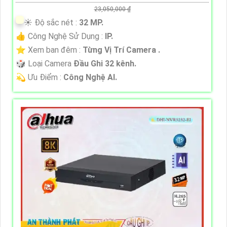
23,050,000 ₫
☀️ Độ sắc nét :
32 MP.
👍 Công Nghệ Sử Dụng :
IP.
⭐ Xem ban đêm :
Từng Vị Trí Camera .
🎲 Loại Camera
Đầu Ghi 32 kênh.
️💫 Ưu Điểm :
Công Nghệ AI.