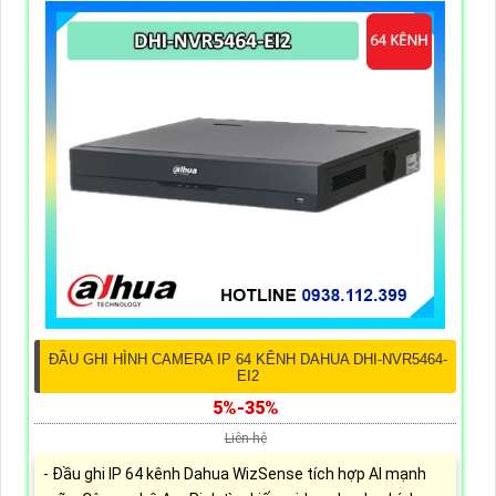
ĐẦU GHI HÌNH CAMERA IP 64 KÊNH DAHUA DHI-NVR5464-
EI2
5%-35%
Liên hệ
- Đầu ghi IP 64 kênh Dahua WizSense tích hợp AI mạnh