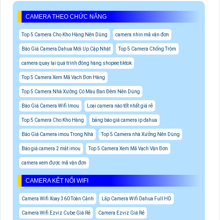
CAMERA THEO CHỨC NĂNG
Top 5 Camera Cho Kho Hàng Nên Dùng
camera nhìn mã vận đơn
Báo Giá Camera Dahua Mới Up Cập Nhật
Top 5 Camera Chống Trộm
camera quay lại quá trình đóng hàng shopee tiktok
Top 5 Camera Xem Mã Vạch Đơn Hàng
Top 5 Camera Nhà Xưởng Có Màu Ban Đêm Nên Dùng
Báo Giá Camera Wifi Imou
Loại camera nào tốt nhất giá rẻ
Top 5 Camera Cho Kho Hàng
bảng báo giá camera ip dahua
Báo Giá Camera imou Trong Nhà
Top 5 Camera nhà Xưởng Nên Dùng
Báo giá camera 2 mắt imou
Top 5 Camera Xem Mã Vạch Vận Đơn
camera xem được mã vận đơn
CAMERA KẾT NỐI WIFI
Camera Wifi Xoay 360 Toàn Cảnh
Lắp Camera Wifi Dahua Full HD
Camera Wifi Ezviz Cube Giá Rẻ
Camera Ezviz Giá Rẻ