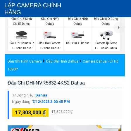
LẮP CAMERA CHÍNH
HÃNG
Đầu Ghi 8 Kênh
Đầu Ghi NVR
Đầu Ghi 2 HDD
Đầu Ghi 8 Ổ Cứng
Giá Rẻ Dahua
Dahua
Dahua
Dahua
Đầu Ghi Camera Ip
Đầu Thu Camera
Đầu Ghi AI Dahua
Camera Ip Dome
16 Kênh Dahua
32 Kênh Dahua
Full Color Dahua
Đầu Ghi Hình Camera
Đầu Ghi Hình Dahua
Camera Dahua Full Hd
1080P
Đầu Ghi DHI-NVR5832-4KS2 Dahua
Thương hiệu:
Dahua
Ngày đăng:
7/12/2023 3:00:45 PM
17,303,000 ₫
17,303,000 ₫