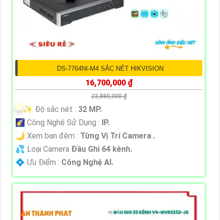
DS-7764NI-M4 SẮC NÉT HIKVISION
16,700,000 ₫
23,880,000 ₫
✨ Độ sắc nét :
32 MP.
🌠 Công Nghệ Sử Dụng :
IP.
🌙 Xem ban đêm :
Từng Vị Trí Camera .
💦 Loại Camera
Đầu Ghi 64 kênh.
️💠 Ưu Điểm :
Công Nghệ AI.