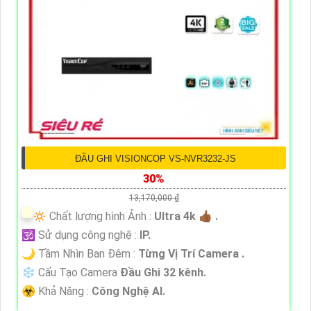
ĐẦU GHI VISIONCOP VS-NVR3232-JS
30%
13,170,000 ₫
🔅 Chất lượng hình Ảnh :
Ultra 4k 👍🏾 .
🕉️ Sử dụng công nghệ :
IP.
🌙 Tầm Nhìn Ban Đêm :
Từng Vị Trí Camera .
❄ Cấu Tạo Camera
Đầu Ghi 32 kênh.
️☣️ Khả Năng :
Công Nghệ AI.