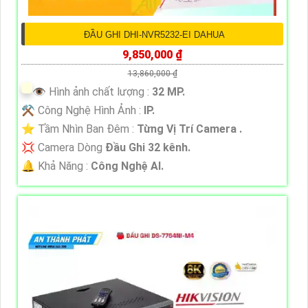
ĐẦU GHI DHI-NVR5232-EI DAHUA
9,850,000 ₫
13,860,000 ₫
👁 Hình ảnh chất lượng :
32 MP.
⚒ Công Nghệ Hình Ảnh :
IP.
⭐ Tầm Nhìn Ban Đêm :
Từng Vị Trí Camera .
💢 Camera Dòng
Đầu Ghi 32 kênh.
️🔔 Khả Năng :
Công Nghệ AI.