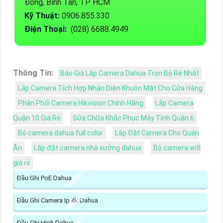
Đông, Bình Tân, TP HCM
Kỹ Thuật:
0906.855.330
Điện Thoại:
(028) 6688.4949
Thông Tin:
Báo Giá Lắp Camera Dahua Trọn Bộ Rẻ Nhất
Lắp Camera Tích Hợp Nhận Diện Khuôn Mặt Cho Cửa Hàng
Phân Phối Camera Hikvision Chính Hãng
Lắp Camera
Quận 10 Giá Rẻ
Sửa Chữa Khắc Phục Máy Tính Quận 6
Bộ camera dahua full color
Lắp Đặt Camera Cho Quán
Ăn
Lắp đặt camera nhà xưởng dahua
Bộ camera wifi
giá rẻ
Đầu Ghi PoE Dahua
Đầu Ghi Camera Ip 4k Dahua
Đầu Ghi Hình Dahua