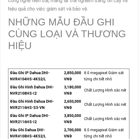
công nghệ hiện đại, mang lại trải nghiệm đáng tin cậy và
hiệu quả cho việc giám sát và bảo vệ.
NHỮNG MẪU ĐẦU GHI
CÙNG LOẠI VÀ THƯƠNG
HIỆU
Đầu Ghi IP Dahua DHI-
2,850,000
8.0 megapixel Giám sát
NVR4104HS-4KS2/L
VNĐ
từng chi tiết nhỏ
Đầu Ghi Hình Dahua DHI-
3,180,000
Chất Lượng Hình sắc nét
NVR2108HS-I2
VNĐ
Đầu Ghi Hình Dahua DHI-
2,650,000
Chất Lượng Hình sắc nét
NVR2116HS-S3-VN
VNĐ
Đầu Ghi IP Dahua DHI-
3,850,000
Chất Lượng Hình sắc nét
NVR2116HS-I2
VNĐ
Đầu Ghi Dahua DHI-
2,700,000
8.0 megapixel Giám sát
NVR4108HS-4KS2/L
VNĐ
từng chi tiết nhỏ