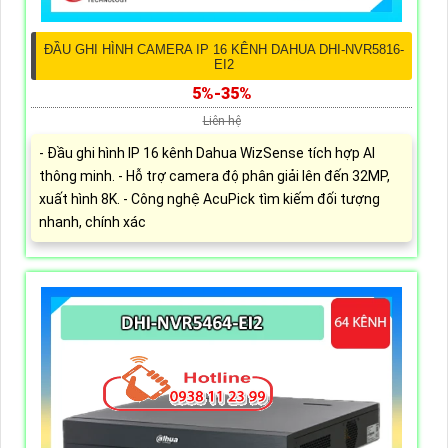
ĐẦU GHI HÌNH CAMERA IP 16 KÊNH DAHUA DHI-NVR5816-
EI2
5%-35%
Liên hệ
- Đầu ghi hình IP 16 kênh Dahua WizSense tích hợp AI
thông minh. - Hỗ trợ camera độ phân giải lên đến 32MP,
xuất hình 8K. - Công nghệ AcuPick tìm kiếm đối tượng
nhanh, chính xác