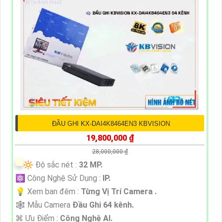
ĐẦU GHI KX-DAI4K8464EN3 KBVISION
19,800,000 ₫
28,000,000 ₫
🔆 Độ sắc nét :
32 MP.
⚛️ Công Nghệ Sử Dụng :
IP.
💡 Xem ban đêm :
Từng Vị Trí Camera .
🕸️ Mẫu Camera
Đầu Ghi 64 kênh.
️⌘ Ưu Điểm :
Công Nghệ AI.