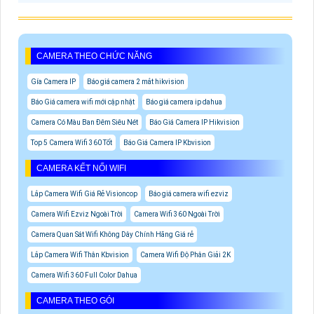
CAMERA THEO CHỨC NĂNG
Gía Camera IP
Báo giá camera 2 mắt hikvision
Báo Giá camera wifi mới cập nhật
Báo giá camera ip dahua
Camera Có Màu Ban Đêm Siêu Nét
Báo Giá Camera IP Hikvision
Top 5 Camera Wifi 360 Tốt
Báo Giá Camera IP Kbvision
CAMERA KẾT NỐI WIFI
Lắp Camera Wifi Giá Rẻ Visioncop
Báo giá camera wifi ezviz
Camera Wifi Ezviz Ngoài Trời
Camera Wifi 360 Ngoài Trời
Camera Quan Sát Wifi Không Dây Chính Hãng Giá rẻ
Lắp Camera Wifi Thân Kbvision
Camera Wifi Độ Phân Giải 2K
Camera Wifi 360 Full Color Dahua
CAMERA THEO GÓI