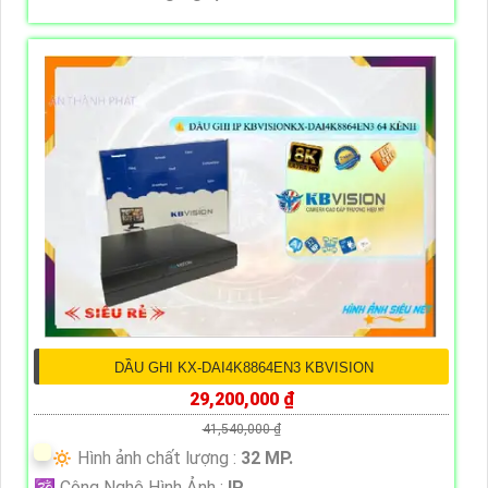
DẦU GHI KX-DAI4K8864EN3 KBVISION
29,200,000 ₫
41,540,000 ₫
🔅 Hình ảnh chất lượng :
32 MP.
🕉️ Công Nghệ Hình Ảnh :
IP.