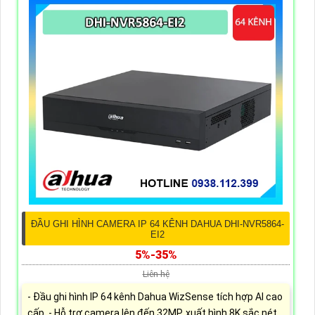
ĐẦU GHI HÌNH CAMERA IP 64 KÊNH DAHUA DHI-NVR5864-
EI2
5%-35%
Liên hệ
- Đầu ghi hình IP 64 kênh Dahua WizSense tích hợp AI cao
cấp. - Hỗ trợ camera lên đến 32MP, xuất hình 8K sắc nét.