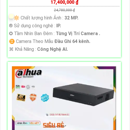
17,400,000 ₫
24,780,000 ₫
🔆 Chất lượng hình Ảnh :
32 MP.
®️ Sử dụng công nghệ :
IP.
✪ Tầm Nhìn Ban Đêm :
Từng Vị Trí Camera .
♊ Camera Theo Mẫu
Đầu Ghi 64 kênh.
️⌘ Khả Năng :
Công Nghệ AI.