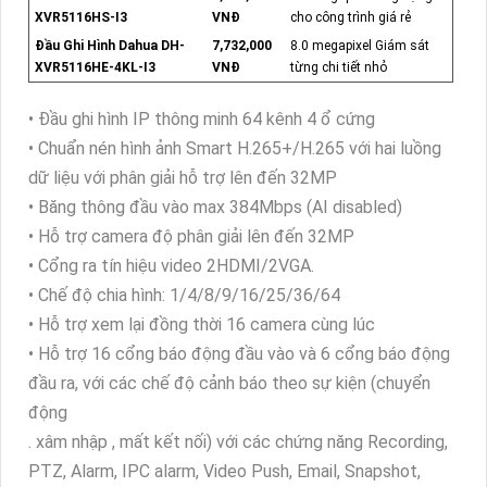
XVR5116HS-I3
VNĐ
cho công trình giá rẻ
Đầu Ghi Hình Dahua DH-
7,732,000
8.0 megapixel Giám sát
XVR5116HE-4KL-I3
VNĐ
từng chi tiết nhỏ
• Đầu ghi hình IP thông minh 64 kênh 4 ổ cứng
• Chuẩn nén hình ảnh Smart H.265+/H.265 với hai luồng
dữ liệu với phân giải hỗ trợ lên đến 32MP
• Băng thông đầu vào max 384Mbps (AI disabled)
• Hỗ trợ camera độ phân giải lên đến 32MP
• Cổng ra tín hiệu video 2HDMI/2VGA.
• Chế độ chia hình: 1/4/8/9/16/25/36/64
• Hỗ trợ xem lại đồng thời 16 camera cùng lúc
• Hỗ trợ 16 cổng báo động đầu vào và 6 cổng báo động
đầu ra, với các chế độ cảnh báo theo sự kiện (chuyển
động
. xâm nhập , mất kết nối) với các chứng năng Recording,
PTZ, Alarm, IPC alarm, Video Push, Email, Snapshot,