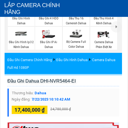
LẮP CAMERA CHÍNH
HÃNG
Đầu Ghi Hình
Đầu Ghi 4 HDD
Đầu Thu 16
Đầu Thu Hình 4
Dahua
Dahua
Camerah Dahua
Kênh Dahua
Bộ Camera Full
Đầu Ghi Hình Ip 32
Đầu Ghi IP Ai
Camera Dahua
Color Dahua
Kênh Dahua
Dahua
Phân Biệt Xe
Đầu Ghi Camera Chính Hãng
Đầu Ghi Hình Dahua
Camera Dahua
Full Hd 1080P
Đầu Ghi Dahua DHI-NVR5464-EI
Thương hiệu:
Dahua
Ngày đăng:
7/22/2023 10:10:42 AM
17,400,000 ₫
24,780,000 ₫