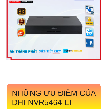
NHỮNG ƯU ĐIỂM CỦA
DHI-NVR5464-EI