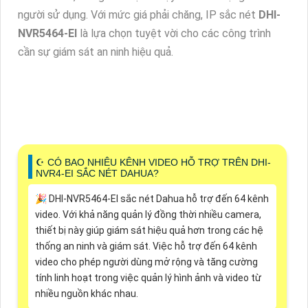
người sử dụng. Với mức giá phải chăng, IP sắc nét
DHI-
NVR5464-EI
là lựa chọn tuyệt vời cho các công trình
cần sự giám sát an ninh hiệu quả.
☪ CÓ BAO NHIÊU KÊNH VIDEO HỖ TRỢ TRÊN DHI-
NVR4-EI SẮC NÉT DAHUA?
️🎉 DHI-NVR5464-EI sắc nét Dahua hỗ trợ đến 64 kênh
video. Với khả năng quản lý đồng thời nhiều camera,
thiết bị này giúp giám sát hiệu quả hơn trong các hệ
thống an ninh và giám sát. Việc hỗ trợ đến 64 kênh
video cho phép người dùng mở rộng và tăng cường
tính linh hoạt trong việc quản lý hình ảnh và video từ
nhiều nguồn khác nhau.