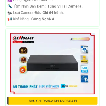
🔦 Tầm Nhìn Ban Đêm :
Từng Vị Trí Camera .
🐜 Loại Camera
Đầu Ghi 64 kênh.
️📢 Khả Năng :
Công Nghệ AI.
ĐẦU GHI DAHUA DHI-NVR5464-EI