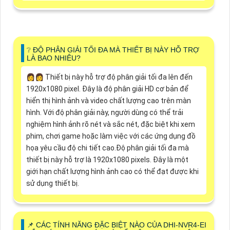
❔ ĐỘ PHÂN GIẢI TỐI ĐA MÀ THIẾT BỊ NÀY HỖ TRỢ
LÀ BAO NHIÊU?
️👩‍👩 Thiết bị này hỗ trợ độ phân giải tối đa lên đến
1920x1080 pixel. Đây là độ phân giải HD cơ bản để
hiển thị hình ảnh và video chất lượng cao trên màn
hình. Với độ phân giải này, người dùng có thể trải
nghiệm hình ảnh rõ nét và sắc nét, đặc biệt khi xem
phim, chơi game hoặc làm việc với các ứng dụng đồ
họa yêu cầu độ chi tiết cao.Độ phân giải tối đa mà
thiết bị này hỗ trợ là 1920x1080 pixels. Đây là một
giới hạn chất lượng hình ảnh cao có thể đạt được khi
sử dụng thiết bị.
📌 CÁC TÍNH NĂNG ĐẶC BIỆT NÀO CỦA DHI-NVR4-EI