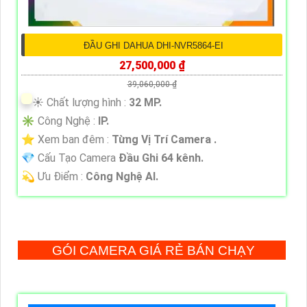
ĐẦU GHI DAHUA DHI-NVR5864-EI
27,500,000 ₫
39,060,000 ₫
☀️ Chất lượng hình :
32 MP.
✳️ Công Nghệ :
IP.
⭐ Xem ban đêm :
Từng Vị Trí Camera .
💎 Cấu Tạo Camera
Đầu Ghi 64 kênh.
️💫 Ưu Điểm :
Công Nghệ AI.
GÓI CAMERA GIÁ RẺ BÁN CHẠY