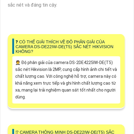
sắc nét và đáng tin cậy.
❓ CÓ THỂ GIẢI THÍCH VỀ ĐỘ PHÂN GIẢI CỦA
CAMERA DS-DE22IW-DE(T5) SẮC NÉT HIKVISION
KHÔNG?
🤵 Độ phân giải của camera DS-2DE4225IW-DE(T5)
sắc nét Hikvision là 2MP, cung cấp hình ảnh chi tiết và
chất lượng cao. Với công nghệ hỗ trợ, camera này có
khả năng xem trực tiếp và ghi hình chất lượng cao từ
xa, mang lại trải nghiệm quan sát tốt nhất cho người
dùng.
⁉️ CAMERA THÔNG MINH DS-DE22IW-DE(T5) SẮC