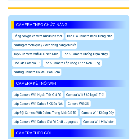
CAMERA THEO CHỨC NĂNG
Bảng báo giá camera hikvision mới
Báo Giá Camera imou Trong Nhà
Những camera quay video đóng hàng chi tiết
Top 5 Camera Wifi 360 Nên Mua
Top 5 Camera Chống Trộm Nhạy
Báo Giá Camera IP
Top 5 Camera Lắp Công Trình Nên Dùng
Những Camera Có Màu Ban Đêm
CAMERA KẾT NỐI WIFI
Lắp Camera Wifi Ngoài Trời Giá Rẻ
Camera Wifi 360 Ngoài Trời
Lắp Camera Wifi Dahua 3K Siêu Nét
Camera Wifi 3K
Lắp Đặt Camera Wifi Dahua Trong Nhà Giá Rẻ
Camera Wifi Không Dây
Lắp Camera Wifi Dahua Giá Rẻ Chất Lượng cao
Camera Wifi Hikvision
CAMERA THEO GÓI