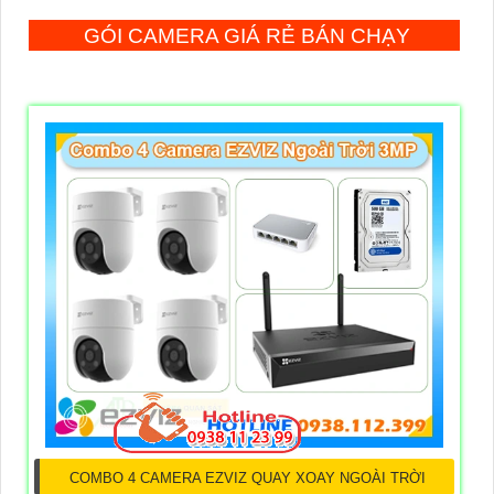
GÓI CAMERA GIÁ RẺ BÁN CHẠY
COMBO 4 CAMERA EZVIZ QUAY XOAY NGOÀI TRỜI