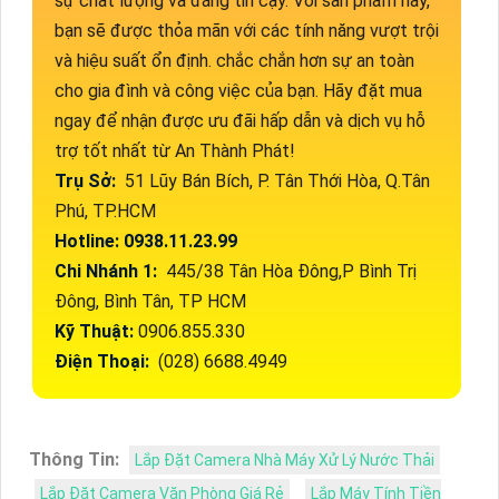
sự chất lượng và đáng tin cậy. Với sản phẩm này,
bạn sẽ được thỏa mãn với các tính năng vượt trội
và hiệu suất ổn định. chắc chắn hơn sự an toàn
cho gia đình và công việc của bạn. Hãy đặt mua
ngay để nhận được ưu đãi hấp dẫn và dịch vụ hỗ
trợ tốt nhất từ An Thành Phát!
Trụ Sở:
51 Lũy Bán Bích, P. Tân Thới Hòa, Q.Tân
Phú, TP.HCM
Hotline: 0938.11.23.99
Chi Nhánh 1:
445/38 Tân Hòa Đông,P Bình Trị
Đông, Bình Tân, TP HCM
Kỹ Thuật:
0906.855.330
Điện Thoại:
(028) 6688.4949
Thông Tin:
Lắp Đặt Camera Nhà Máy Xử Lý Nước Thải
Lắp Đặt Camera Văn Phòng Giá Rẻ
Lắp Máy Tính Tiền