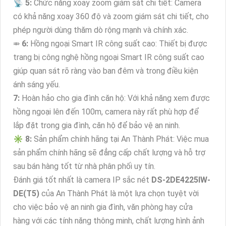
📡
5:
Chức năng xoay zoom giám sát chi tiết: Camera
có khả năng xoay 360 độ và zoom giám sát chi tiết, cho
phép người dùng thăm dò rộng mạnh và chính xác.
⤃
6:
Hồng ngoại Smart IR công suất cao: Thiết bị được
trang bị công nghệ hồng ngoại Smart IR công suất cao
giúp quan sát rõ ràng vào ban đêm và trong điều kiện
ánh sáng yếu.
7:
Hoàn hảo cho gia đình căn hộ: Với khả năng xem được
hồng ngoại lên đến 100m, camera này rất phù hợp để
lắp đặt trong gia đình, căn hộ để bảo vệ an ninh.
✳️
8:
Sản phẩm chính hãng tại An Thành Phát: Việc mua
sản phẩm chính hãng sẽ đẳng cấp chất lượng và hỗ trợ
sau bán hàng tốt từ nhà phân phối uy tín.
Đánh giá tốt nhất là camera IP sắc nét
DS-2DE4225IW-
DE(T5)
của An Thành Phát là một lựa chọn tuyệt vời
cho việc bảo vệ an ninh gia đình, văn phòng hay cửa
hàng với các tính năng thông minh, chất lượng hình ảnh