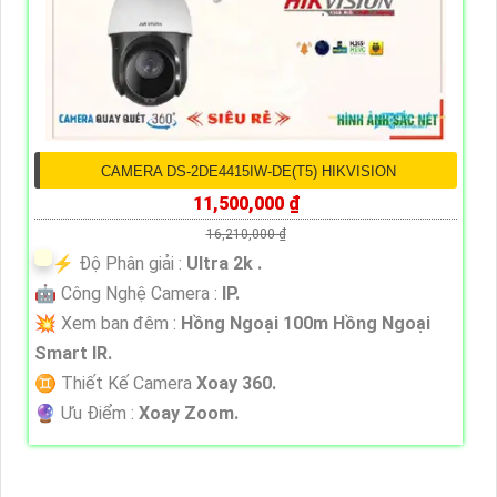
CAMERA DS-2DE4415IW-DE(T5) HIKVISION
11,500,000 ₫
16,210,000 ₫
️⚡ Độ Phân giải :
Ultra 2k .
🤖️ Công Nghệ Camera :
IP.
💥 Xem ban đêm :
Hồng Ngoại 100m Hồng Ngoại
Smart IR.
♊ Thiết Kế Camera
Xoay 360.
️🔮 Ưu Điểm :
Xoay Zoom.