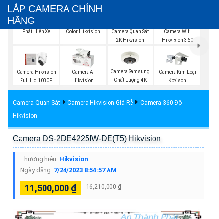
LẮP CAMERA CHÍNH
HÃNG
Lắp Camera Hik
Camera IP Full
Camera Wifi
Phát Hiện Xe
Color Hikvision
Camera Quan Sát
Hikvision 360
2K Hikvision
Camera Samsung
Camera Hikvision
Camera Ai
Camera Kim Loại
Chất Lượng 4K
Full Hd 1080P
Hikvision
Kbvison
Camera Quan Sát
Camera Hikvision Giá Rẻ
Camera 360 Độ
Hikvision
Camera DS-2DE4225IW-DE(T5) Hikvision
Thương hiệu:
Hikvision
Ngày đăng:
7/24/2023 8:54:57 AM
11,500,000 ₫
16,210,000 ₫