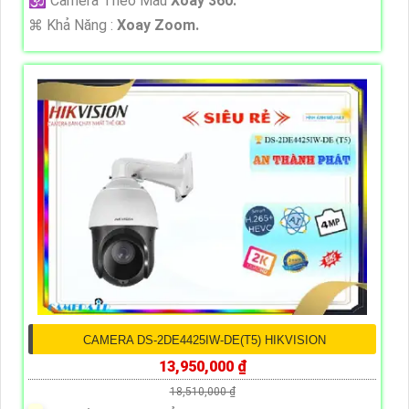
🕉️ Camera Theo Mẫu
Xoay 360.
️⌘ Khả Năng :
Xoay Zoom.
CAMERA DS-2DE4425IW-DE(T5) HIKVISION
13,950,000 ₫
18,510,000 ₫