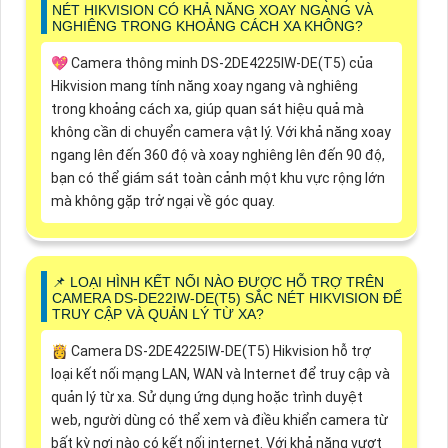
NÉT HIKVISION CÓ KHẢ NĂNG XOAY NGANG VÀ
NGHIÊNG TRONG KHOẢNG CÁCH XA KHÔNG?
💖 Camera thông minh DS-2DE4225IW-DE(T5) của
Hikvision mang tính năng xoay ngang và nghiêng
trong khoảng cách xa, giúp quan sát hiệu quả mà
không cần di chuyển camera vật lý. Với khả năng xoay
ngang lên đến 360 độ và xoay nghiêng lên đến 90 độ,
bạn có thể giám sát toàn cảnh một khu vực rộng lớn
mà không gặp trở ngại về góc quay.
📌 LOẠI HÌNH KẾT NỐI NÀO ĐƯỢC HỖ TRỢ TRÊN
CAMERA DS-DE22IW-DE(T5) SẮC NÉT HIKVISION ĐỂ
TRUY CẬP VÀ QUẢN LÝ TỪ XA?
👸 Camera DS-2DE4225IW-DE(T5) Hikvision hỗ trợ
loại kết nối mạng LAN, WAN và Internet để truy cập và
quản lý từ xa. Sử dụng ứng dụng hoặc trình duyệt
web, người dùng có thể xem và điều khiển camera từ
bất kỳ nơi nào có kết nối internet. Với khả năng vượt