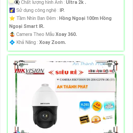
👁️‍🗨 Chất lượng hình Ảnh :
Ultra 2k .
🌠 Sử dụng công nghệ :
IP.
⭐ Tầm Nhìn Ban Đêm :
Hồng Ngoại 100m Hồng
Ngoại Smart IR.
🤹 Camera Theo Mẫu
Xoay 360.
️💠 Khả Năng :
Xoay Zoom.