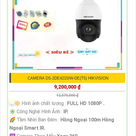
CAMERA DS-2DE4215IW-DE(T5) HIKVISION
9,200,000 ₫
12,570,000 ₫
🔆 Hình ảnh chất lượng :
FULL HD 1080P .
✳️ Công Nghệ Hình Ảnh :
IP.
🌈 Tầm Nhìn Ban Đêm :
Hồng Ngoại 100m Hồng
Ngoại Smart IR.