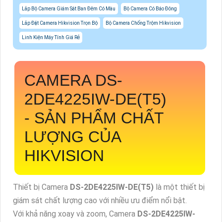
Lắp Bộ Camera Giám Sát Ban Đêm Có Màu
Bộ Camera Có Báo Đông
Lắp Đặt Camera Hikvision Trọn Bộ
Bộ Camera Chống Trộm Hikvision
Linh Kiện Máy Tính Giá Rẻ
CAMERA
DS-
2DE4225IW-DE(T5)
-
SẢN PHẨM CHẤT
LƯỢNG CỦA
HIKVISION
Thiết bị Camera
DS-2DE4225IW-DE(T5)
là một thiết bị
giám sát chất lượng cao với nhiều ưu điểm nổi bật.
Với khả năng xoay và zoom, Camera
DS-2DE4225IW-