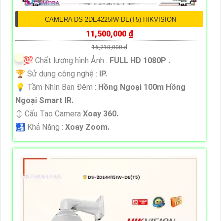
CAMERA DS-2DE4225IW-DE(T5) HIKVISION
11,500,000 ₫
16,210,000 ₫
💯 Chất lượng hình Ảnh :
FULL HD 1080P .
🏆 Sử dụng công nghệ :
IP.
💡 Tầm Nhìn Ban Đêm :
Hồng Ngoại 100m Hồng
Ngoại Smart IR.
↕️ Cấu Tạo Camera
Xoay 360.
️🛃 Khả Năng :
Xoay Zoom.