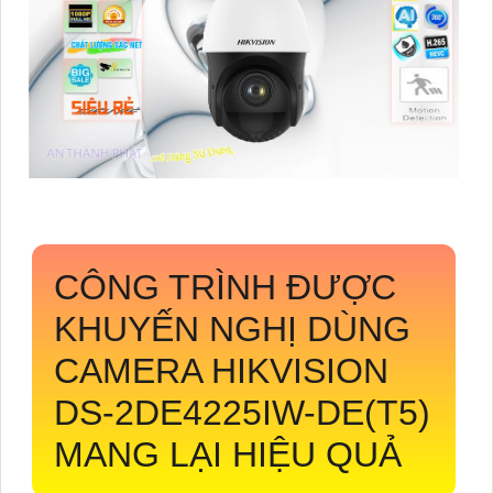
CÔNG TRÌNH ĐƯỢC
KHUYẾN NGHỊ DÙNG
CAMERA HIKVISION
DS-2DE4225IW-DE(T5)
MANG LẠI HIỆU QUẢ