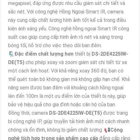
megapixel, đáp ứng được nhu cầu giám sát chi tiết và
sắc nét. Với công nghệ Hồng Ngoại Smart IR, camera
này cung cấp chất lượng hình ảnh tốt kể cả trong điều
kiện ánh sáng yếu. Công nghệ hồng ngoại Smart IR công
suất cao giúp cung cấp hình ảnh rõ nét và sáng trong
bóng tối, hỗ trợ cho việc theo dõi ban đêm.
🗜️
Đặc điểm chất lượng hơn
thiết bị
DS-2DE4225IW-
DE(T5)
cho phép xoay và zoom giám sát chi tiết từ xa
một cách linh hoạt. Với khả năng xoay 360 độ, bạn có
thể quét toàn bộ không gian mà không gặp hạn chế. Khả
năng xem được ban đêm với khoảng cách hồng ngoại
lên đến 100m là một ưu điểm lớn của thiết bị này, giúp
bảo vệ hiệu quả cho gia đình hoặc căn hộ của bạn.
Đồng thời, camera
DS-2DE4225IW-DE(T5)
được trang
bị công nghệ IP, giúp truyền tải hình ảnh một cách nhanh
chóng và ổn định, không bị giảm chất lượng. 📢
Cộng
nghệ tích hợp trong sản phẩm cao cấp
đẳng cấp rằng