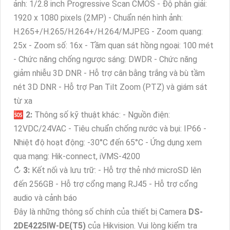
ảnh: 1/2.8 inch Progressive Scan CMOS - Độ phân giải:
1920 x 1080 pixels (2MP) - Chuẩn nén hình ảnh:
H.265+/H.265/H.264+/H.264/MJPEG - Zoom quang:
25x - Zoom số: 16x - Tầm quan sát hồng ngoại: 100 mét
- Chức năng chống ngược sáng: DWDR - Chức năng
giảm nhiễu 3D DNR - Hỗ trợ cân bằng trắng và bù tầm
nét 3D DNR - Hỗ trợ Pan Tilt Zoom (PTZ) và giám sát
từ xa
🆘
2:
Thông số kỹ thuật khác: - Nguồn điện:
12VDC/24VAC - Tiêu chuẩn chống nước và bụi: IP66 -
Nhiệt độ hoạt động: -30°C đến 65°C - Ứng dụng xem
qua mạng: Hik-connect, iVMS-4200
↻
3:
Kết nối và lưu trữ: - Hỗ trợ thẻ nhớ microSD lên
đến 256GB - Hỗ trợ cổng mạng RJ45 - Hỗ trợ cổng
audio và cảnh báo
Đây là những thông số chính của thiết bị Camera
DS-
2DE4225IW-DE(T5)
của Hikvision. Vui lòng kiểm tra