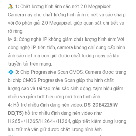
🚴
1:
Chất lượng hình ảnh sắc nét 2.0 Megapixel:
Camera này cho chất lượng hình ảnh rõ nét và sắc sharp
với độ phân giải 2.0 Megapixel, giúp quan sát chi tiết và
rõ ràng.
⫸
2:
Công nghệ IP không giảm chất lượng hình ảnh: Với
công nghệ IP tiên tiến, camera không chỉ cung cấp hình
ảnh sắc nét mà còn giữ được chất lượng ngay cả khi
truyền tải trên mạng.
💠
3:
Chip Progressive Scan CMOS: Camera được trang
bị chip CMOS Progressive Scan giúp thu hình chất
lượng cao và tái tạo màu sắc sinh động, tajm hiệu giảm
nhiễu và giảm bớt hiệu ứng mờ trên hình ảnh.
4:
Hỗ trợ nhiều định dạng nén video:
DS-2DE4225IW-
DE(T5)
hỗ trợ nhiều định dạng nén video như
H.265+/H.265/H.264+/H.264, giúp tiết kiệm dung lượng
lưu trữ mà vẫn giữ được chất lượng hình ảnh.