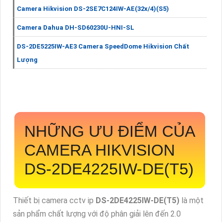
Camera Hikvision DS-2SE7C124IW-AE(32x/4)(S5)
Camera Dahua DH-SD60230U-HNI-SL
DS-2DE5225IW-AE3 Camera SpeedDome Hikvision Chất
Lượng
NHỮNG ƯU ĐIỂM CỦA
CAMERA HIKVISION
DS-2DE4225IW-DE(T5)
Thiết bị camera cctv ip
DS-2DE4225IW-DE(T5)
là một
sản phẩm chất lượng với độ phân giải lên đến 2.0