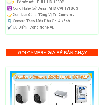
️⚡ Độ sắc nét :
FULL HD 1080P .
🕉️ Công Nghệ Sử Dụng :
AHD CVI TVI BCS.
🌙 Xem ban đêm :
Từng Vị Trí Camera .
🗜️ Camera Theo Mẫu
Đầu Ghi 4 kênh.
️✔️ Ưu Điểm :
Công Nghệ AI.
GÓI CAMERA GIÁ RẺ BÁN CHẠY