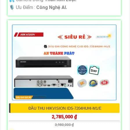
️🎙 Ưu Điểm :
Công Nghệ AI.
ĐẦU THU HIKVISION IDS-7204HUHI-M1/E
2,785,000 ₫
3,980,000 ₫