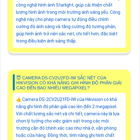
công nghệ hình ảnh Starlight, giúp cải thiện chất
lượng hình ảnh trong môi trường ánh sáng yếu. Công
nghệ này cho phép camera tự động điều chỉnh
cường độ ánh sáng và tăng cường độ tương phản,
giúp hình ảnh trở nên sắc nét, chi tiết hơn, đặc biệt
trong điều kiện ánh sáng thấp.
😇 CAMERA DS-CV2U2FD-IW SẮC NÉT CỦA
HIKVISION CÓ KHẢ NĂNG GHI HÌNH ĐỘ PHÂN GIẢI
CAO ĐẾN BAO NHIÊU MEGAPIXEL?
👍 Camera DS-2CV2U21FD-IW của Hikvision có khả
năng ghi hình độ phân giải cao lên đến 2 megapixel.
Với chất lượng sắc nét và chi tiết, camera này là lựa
chọn lý tưởng cho việc giám sát trong các môi
trường cần độ chính xác cao như nhà ở, văn phòng
hoặc cửa hàng. Đồng thời, tính năng ghi hình chất