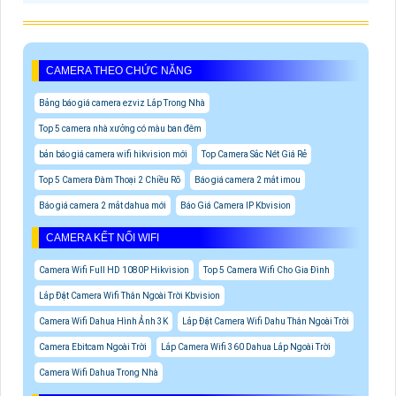
CAMERA THEO CHỨC NĂNG
Bảng báo giá camera ezviz Lắp Trong Nhà
Top 5 camera nhà xưởng có màu ban đêm
bản báo giá camera wifi hikvision mới
Top Camera Sắc Nét Giá Rẻ
Top 5 Camera Đàm Thoại 2 Chiều Rõ
Báo giá camera 2 mắt imou
Báo giá camera 2 mắt dahua mới
Báo Giá Camera IP Kbvision
CAMERA KẾT NỐI WIFI
Camera Wifi Full HD 1080P Hikvision
Top 5 Camera Wifi Cho Gia Đình
Lắp Đặt Camera Wifi Thân Ngoài Trời Kbvision
Camera Wifi Dahua Hình Ảnh 3K
Lắp Đặt Camera Wifi Dahu Thân Ngoài Trời
Camera Ebitcam Ngoài Trời
Lắp Camera Wifi 360 Dahua Lắp Ngoài Trời
Camera Wifi Dahua Trong Nhà