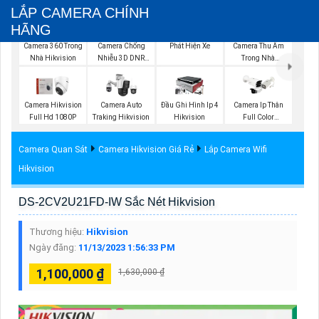
LẮP CAMERA CHÍNH
HÃNG
Lắp Camera Hik
Phát Hiện Xe
Camera 360 Trong
Camera Chống
Camera Thu Âm
Nhà Hikvision
Nhiễu 3D DNR
Trong Nhà
Hikvison
Hikvision
Camera Hikvision
Camera Auto
Đầu Ghi Hình Ip 4
Camera Ip Thân
Full Hd 1080P
Traking Hikvision
Hikvision
Full Color
Hikvision
Camera Quan Sát
Camera Hikvision Giá Rẻ
Lắp Camera Wifi
Hikvision
DS-2CV2U21FD-IW Sắc Nét Hikvision
Thương hiệu:
Hikvision
Ngày đăng:
11/13/2023 1:56:33 PM
1,100,000 ₫
1,630,000 ₫