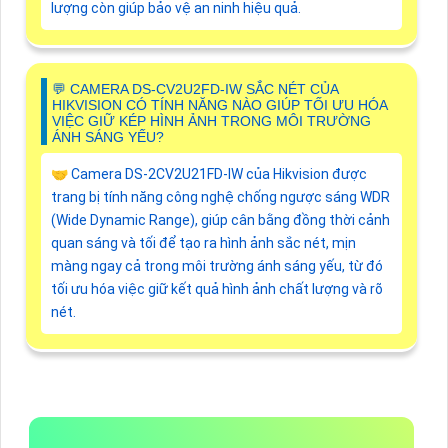
lượng còn giúp bảo vệ an ninh hiệu quả.
️💬 CAMERA DS-CV2U2FD-IW SẮC NÉT CỦA
HIKVISION CÓ TÍNH NĂNG NÀO GIÚP TỐI ƯU HÓA
VIỆC GIỮ KÉP HÌNH ẢNH TRONG MÔI TRƯỜNG
ÁNH SÁNG YẾU?
🤝 Camera DS-2CV2U21FD-IW của Hikvision được
trang bị tính năng công nghệ chống ngược sáng WDR
(Wide Dynamic Range), giúp cân bằng đồng thời cảnh
quan sáng và tối để tạo ra hình ảnh sắc nét, mịn
màng ngay cả trong môi trường ánh sáng yếu, từ đó
tối ưu hóa việc giữ kết quả hình ảnh chất lượng và rõ
nét.