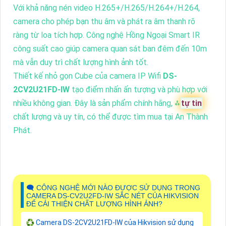
Với khả năng nén video H.265+/H.265/H.264+/H.264,
camera cho phép bạn thu âm và phát ra âm thanh rõ
ràng từ loa tích hợp. Công nghệ Hồng Ngoại Smart IR
công suất cao giúp camera quan sát ban đêm đến 10m
mà vẫn duy trì chất lượng hình ảnh tốt.
Thiết kế nhỏ gọn Cube của camera IP Wifi
DS-
2CV2U21FD-IW
tạo điểm nhấn ấn tượng và phù hợp với
nhiều không gian. Đây là sản phẩm chính hãng, ⁂
tự tin
chất lượng và uy tín, có thể được tìm mua tại An Thành
Phát.
🗨️ CÔNG NGHỆ MỚI NÀO ĐƯỢC SỬ DỤNG TRONG
CAMERA DS-CV2U2FD-IW SẮC NÉT CỦA HIKVISION
ĐỂ CẢI THIỆN CHẤT LƯỢNG HÌNH ẢNH?
♻️ Camera DS-2CV2U21FD-IW của Hikvision sử dụng