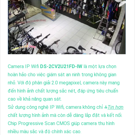
Camera IP Wifi
DS-2CV2U21FD-IW
là một lựa chọn
hoàn hảo cho việc giám sát an ninh trong không gian
nhỏ. Với độ phân giải 2.0 megapixel, camera này mang
đến hình ảnh chất lượng sắc nét, đáp ứng tiêu chuẩn
cao về khả năng quan sát.
Sử dụng công nghệ IP Wifi, camera không chỉ ⁂
Tin hơn
chất lượng hình ảnh mà còn dễ dàng lắp đặt và kết nối.
Chip Progressive Scan CMOS giúp camera thu hình
nhiều màu sắc và độ chính xác cao.