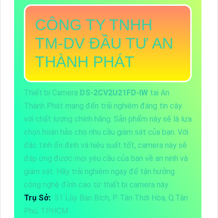
CÔNG TY TNHH
TM-DV ĐẦU TƯ AN
THÀNH PHÁT
Thiết bị Camera
DS-2CV2U21FD-IW
tại An
Thành Phát mang đến trải nghiệm đáng tin cậy
với chất lượng chính hãng. Sản phẩm này sẽ là lựa
chọn hoàn hảo cho nhu cầu giám sát của bạn. Với
đặc tính ổn định và hiệu suất tốt, camera này sẽ
đáp ứng được mọi yêu cầu của bạn về an ninh và
giám sát. Hãy trải nghiệm ngay để tận hưởng
công nghệ đỉnh cao từ thiết bị camera này.
Trụ Sở:
51 Lũy Bán Bích, P. Tân Thới Hòa, Q.Tân
Phú, TP.HCM