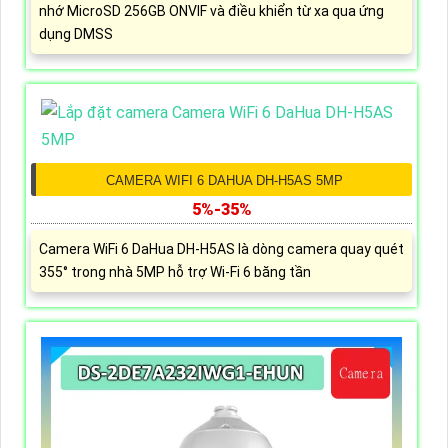
nhớ MicroSD 256GB ONVIF và điều khiển từ xa qua ứng
dụng DMSS
CAMERA WIFI 6 DAHUA DH-H5AS 5MP
5%-35%
Camera WiFi 6 DaHua DH-H5AS là dòng camera quay quét
355° trong nhà 5MP hỗ trợ Wi-Fi 6 băng tần