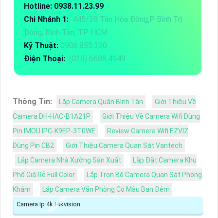
Hotline: 0938.11.23.99
Chi Nhánh 1:
445/38 Tân Hòa Đông,P Bình Trị
Đông, Bình Tân, TP HCM
Kỹ Thuật:
0906.855.330
Điện Thoại:
(028) 6688.4949
Thông Tin:
Lăp Camera Quận Bình Tân
Giới Thiệu Về
Camera DH-HAC-B1A21P
Giới Thiệu Về Camera Wifi Dùng
Pin IMOU IPC-K9EP-3T0WE
Review Camera Wifi EZVIZ
Dùng Pin CB2
Giới Thiệu Camera Quan Sát Vantech
Lắp Camera Nhà Xưởng Sản Xuất
Lắp Đặt Camera Khu
Phố Giá Rẻ Full Color
Lắp Trọn Bộ Camera Quan Sát Phòng
Khám
Lắp Camera Văn Phòng Có Màu Ban Đêm
Camera Ip 4k Hikvision