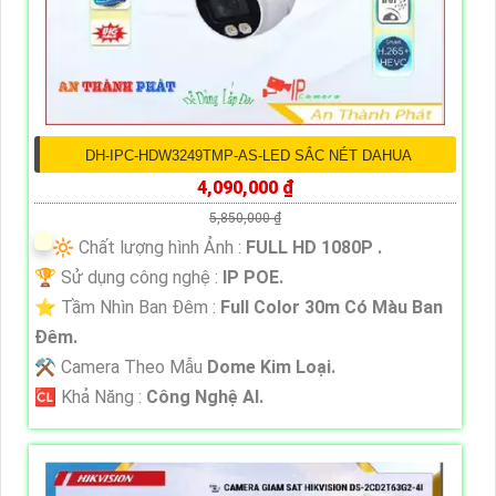
DH-IPC-HDW3249TMP-AS-LED SẮC NÉT DAHUA
4,090,000 ₫
5,850,000 ₫
🔆 Chất lượng hình Ảnh :
FULL HD 1080P .
🏆 Sử dụng công nghệ :
IP POE.
⭐ Tầm Nhìn Ban Đêm :
Full Color 30m Có Màu Ban
Đêm.
⚒ Camera Theo Mẫu
Dome Kim Loại.
️🆑 Khả Năng :
Công Nghệ AI.