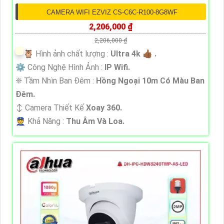
CAMERA WIFI EZVIZ CS-C6C-R100-8G8WF
2,206,000 ₫
2,206,000 ₫
🦉 Hình ảnh chất lượng :
Ultra 4k 👍🏾 .
⚙ Công Nghệ Hình Ảnh :
IP Wifi.
❈ Tầm Nhìn Ban Đêm :
Hồng Ngoại 10m Có Màu Ban
Ðêm.
↕️ Camera Thiết Kế
Xoay 360.
️👮 Khả Năng :
Thu Âm Và Loa.