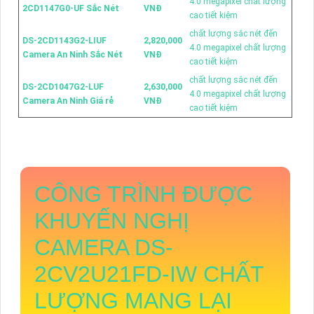
4.0 megapixel chất lượng
2CD1147G0-UF Sắc Nét
VNĐ
cao tiết kiệm
chất lượng sắc nét đến
DS-2CD1143G2-LIUF
2,820,000
4.0 megapixel chất lượng
Camera An Ninh Sắc Nét
VNĐ
cao tiết kiệm
chất lượng sắc nét đến
DS-2CD1047G2-LUF
2,630,000
4.0 megapixel chất lượng
Camera An Ninh Giá rẻ
VNĐ
cao tiết kiệm
CÔNG TRÌNH ĐƯỢC
KHUYẾN NGHỊ
CAMERA
DS-
2CV2U21FD-IW
CHẤT
LƯỢNG MANG LẠI