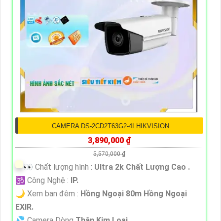
CAMERA DS-2CD2T63G2-4I HIKVISION
3,890,000 ₫
5,570,000 ₫
️👀 Chất lượng hình :
Ultra 2k Chất Lượng Cao .
🕉️ Công Nghệ :
IP.
🌙 Xem ban đêm :
Hồng Ngoại 80m Hồng Ngoại
EXIR.
💦 Camera Dòng
Thân Kim Loại.