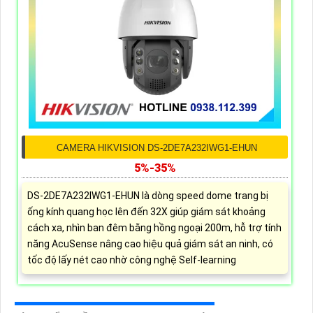
CAMERA HIKVISION DS-2DE7A232IWG1-EHUN
5%-35%
DS-2DE7A232IWG1-EHUN là dòng speed dome trang bị
ống kính quang học lên đến 32X giúp giám sát khoảng
cách xa, nhìn ban đêm bằng hồng ngoại 200m, hỗ trợ tính
năng AcuSense nâng cao hiệu quả giám sát an ninh, có
tốc độ lấy nét cao nhờ công nghệ Self-learning