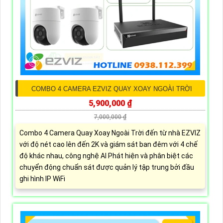
COMBO 4 CAMERA EZVIZ QUAY XOAY NGOÀI TRỜI
5,900,000 ₫
7,000,000 ₫
Combo 4 Camera Quay Xoay Ngoài Trời đến từ nhà EZVIZ
với độ nét cao lên đến 2K và giám sát ban đêm với 4 chế
độ khác nhau, công nghệ AI Phát hiện và phân biệt các
chuyển động chuẩn sát được quản lý tập trung bởi đầu
ghi hình IP WiFi