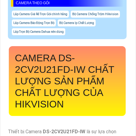
CAMERA THEO GÓI
Lắp Camera Giá Rẻ Trọn Gói chính hãng
Bộ Camera Chống Trộm Hikvision
Lắp Camera Báo Động Trọn Bộ
Bộ Camera Ip Chất Lượng
Lắp Trọn Bộ Camera Dahua nên dùng
CAMERA
DS-
2CV2U21FD-IW
CHẤT
LƯỢNG SẢN PHẨM
CHẤT LƯỢNG CỦA
HIKVISION
Thiết bị Camera
DS-2CV2U21FD-IW
là sự lựa chọn