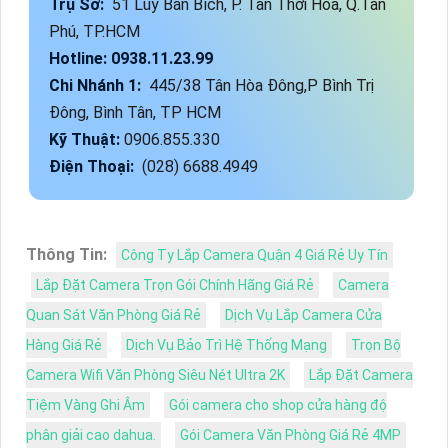
Trụ Sở:
51 Lũy Bán Bích, P. Tân Thới Hòa, Q.Tân
Phú, TP.HCM
Hotline: 0938.11.23.99
Chi Nhánh 1:
445/38 Tân Hòa Đông,P Bình Trị
Đông, Bình Tân, TP HCM
Kỹ Thuật:
0906.855.330
Điện Thoại:
(028) 6688.4949
Thông Tin:
Công Ty Lắp Camera Quận 4 Giá Rẻ Uy Tín
Lắp Đặt Camera Trọn Gói Chính Hãng Giá Rẻ
Camera
Quan Sát Văn Phòng Giá Rẻ
Dịch Vụ Lắp Camera Cửa
Hàng Giá Rẻ
Dịch Vụ Bảo Trì Hệ Thống Mạng
Trọn Bộ
Camera Wifi Văn Phòng Siêu Nét Ultra 2K
Lắp Đặt Camera
Tiệm Vàng Ghi Âm
Gói camera cho shop cửa hàng độ
phân giải cao dahua.
Gói Camera Văn Phòng Giá Rẻ 4MP