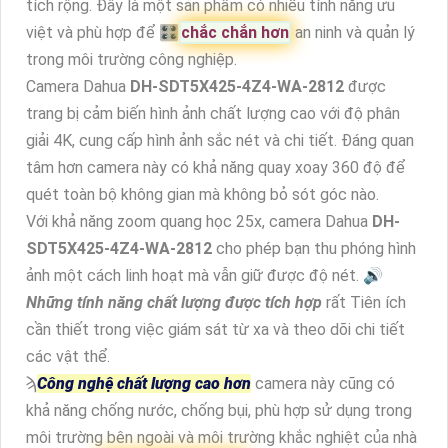
tích rộng. Đây là một sản phẩm có nhiều tính năng ưu
việt và phù hợp để 🎛
chắc chắn hơn
an ninh và quản lý
trong môi trường công nghiệp.
Camera Dahua
DH-SDT5X425-4Z4-WA-2812
được
trang bị cảm biến hình ảnh chất lượng cao với độ phân
giải 4K, cung cấp hình ảnh sắc nét và chi tiết. Đáng quan
tâm hơn camera này có khả năng quay xoay 360 độ để
quét toàn bộ không gian mà không bỏ sót góc nào.
Với khả năng zoom quang học 25x, camera Dahua
DH-
SDT5X425-4Z4-WA-2812
cho phép bạn thu phóng hình
ảnh một cách linh hoạt mà vẫn giữ được độ nét. 🔊
Những tính năng chất lượng được tích hợp
rất Tiên ích
cần thiết trong việc giám sát từ xa và theo dõi chi tiết
các vật thể.
ϡ
Công nghệ chất lượng cao hơn
camera này cũng có
khả năng chống nước, chống bụi, phù hợp sử dụng trong
môi trường bên ngoài và môi trường khắc nghiệt của nhà