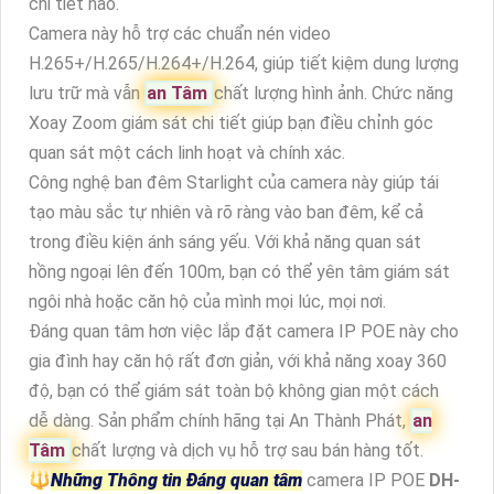
chi tiết nào.
Camera này hỗ trợ các chuẩn nén video
H.265+/H.265/H.264+/H.264, giúp tiết kiệm dung lượng
lưu trữ mà vẫn
an Tâm
chất lượng hình ảnh. Chức năng
Xoay Zoom giám sát chi tiết giúp bạn điều chỉnh góc
quan sát một cách linh hoạt và chính xác.
Công nghệ ban đêm Starlight của camera này giúp tái
tạo màu sắc tự nhiên và rõ ràng vào ban đêm, kể cả
trong điều kiện ánh sáng yếu. Với khả năng quan sát
hồng ngoại lên đến 100m, bạn có thể yên tâm giám sát
ngôi nhà hoặc căn hộ của mình mọi lúc, mọi nơi.
Đáng quan tâm hơn việc lắp đặt camera IP POE này cho
gia đình hay căn hộ rất đơn giản, với khả năng xoay 360
độ, bạn có thể giám sát toàn bộ không gian một cách
dễ dàng. Sản phẩm chính hãng tại An Thành Phát,
an
Tâm
chất lượng và dịch vụ hỗ trợ sau bán hàng tốt.
🔱
Những Thông tin Đáng quan tâm
camera IP POE
DH-