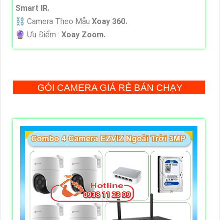
Smart IR.
⛓ Camera Theo Mẫu
Xoay 360.
️🔮 Ưu Điểm :
Xoay Zoom.
GÓI CAMERA GIÁ RẺ BÁN CHẠY