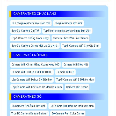
CAMERA THEO CHỨC NĂNG
Bản báo giá camera hikvision mới
Báo giá camera kbvision
Báo Giá Camera Chi Tiết
Top 5 camera nhà xưởng có màu ban đêm
Top 5 Camera Chống Trộm Nhạy
Camera Check Var Live Stream
Báo Giá Camera Dahua Mới Up Cập Nhật
Top 5 Camera Wifi Cho Gia Đình
CAMERA KẾT NỐI WIFI
Camera Wifi Chính Hãng Kbone Xoay 360
Camera Wifi Siêu Nét
Camera Wifii Dahua Full HD 1080P
Camera Wifi 3K
Lắp Camera Wifi Dahua 3K Siêu Nét
Top 5 Camera Wifi 360 Nên Mua
Lắp Camera Wifi Kbvision Có Màu Ban Đêm
Camera Wifi Kbone
CAMERA THEO GÓI
Bộ Camera Ghi Âm Hikvision
Bộ Camera Ban Đêm Có Màu Kbvision
Trọn Bộ Camera Dahua Ghi Âm
Bộ Camera Full Color Dahua