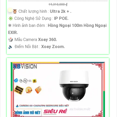
19,310,000 ₫
🦉 Chất lượng hình :
Ultra 2k + .
✳️ Công Nghệ Sử Dụng :
IP POE.
❃ Hình ảnh ban đêm :
Hồng Ngoại 100m Hồng Ngoại
EXIR.
🎲 Mẫu Camera
Xoay 360.
️🔈 Điểm Nỗi Bật :
Xoay Zoom.