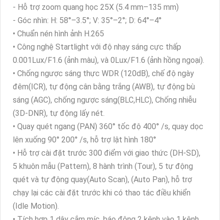
- Hỗ trợ zoom quang học 25X (5.4 mm–135 mm)
- Góc nhìn: H: 58°–3.5°; V: 35°–2°; D: 64°–4°
• Chuẩn nén hình ảnh H.265
• Công nghệ Startlight với độ nhạy sáng cực thấp
0.001Lux/F1.6 (ảnh màu), và 0Lux/F1.6 (ảnh hồng ngoại).
• Chống ngược sáng thực WDR (120dB), chế độ ngày
đêm(ICR), tự động cân bằng trắng (AWB), tự động bù
sáng (AGC), chống ngược sáng(BLC,HLC), Chống nhiễu
(3D-DNR), tự động lấy nét.
• Quay quét ngang (PAN) 360° tốc độ 400° /s, quay dọc
lên xuống 90° 200° /s, hỗ trợ lật hình 180°
• Hỗ trợ cài đặt trước 300 điểm với giao thức (DH-SD),
5 khuôn mẫu (Pattern), 8 hành trình (Tour), 5 tự động
quét và tự động quay(Auto Scan), (Auto Pan), hỗ trợ
chạy lại các cài đặt trước khi có thao tác điều khiển
(Idle Motion).
• Tích hợp 1 dây cắm míc, báo động 2 kênh vào 1 kênh