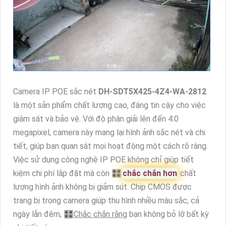
Camera IP POE sắc nét
DH-SDT5X425-4Z4-WA-2812
là một sản phẩm chất lượng cao, đáng tin cậy cho việc
giám sát và bảo vệ. Với độ phân giải lên đến 4.0
megapixel, camera này mang lại hình ảnh sắc nét và chi
tiết, giúp bạn quan sát mọi hoạt động một cách rõ ràng.
Việc sử dụng công nghệ IP POE không chỉ giúp tiết
kiệm chi phí lắp đặt mà còn 🎛
chắc chắn hơn
chất
lượng hình ảnh không bị giảm sút. Chip CMOS được
trang bị trong camera giúp thu hình nhiều màu sắc, cả
ngày lẫn đêm, 🎛
Chắc chắn rằng
bạn không bỏ lỡ bất kỳ