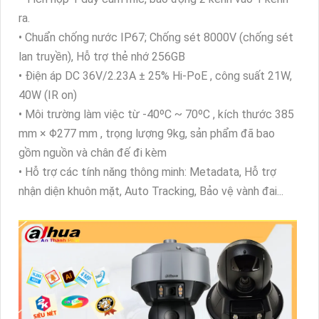
ra.
• Chuẩn chống nước IP67; Chống sét 8000V (chống sét
lan truyền), Hỗ trợ thẻ nhớ 256GB
• Điện áp DC 36V/2.23A ± 25% Hi-PoE , công suất 21W,
40W (IR on)
• Môi trường làm việc từ -40ºC ~ 70ºC , kích thước 385
mm × Φ277 mm , trọng lượng 9kg, sản phẩm đã bao
gồm nguồn và chân đế đi kèm
• Hỗ trợ các tính năng thông minh: Metadata, Hỗ trợ
nhận diện khuôn mặt, Auto Tracking, Bảo vệ vành đai...