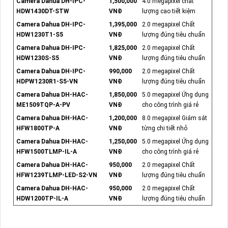
Camera Dahua DH-IPC-
1,500,000
4.0 megapixel chất
HDW1430DT-STW
VNĐ
lượng cao tiết kiệm
Camera Dahua DH-IPC-
1,395,000
2.0 megapixel Chất
HDW1230T1-S5
VNĐ
lượng đúng tiêu chuẩn
Camera Dahua DH-IPC-
1,825,000
2.0 megapixel Chất
HDW1230S-S5
VNĐ
lượng đúng tiêu chuẩn
Camera Dahua DH-IPC-
990,000
2.0 megapixel Chất
HDPW1230R1-S5-VN
VNĐ
lượng đúng tiêu chuẩn
Camera Dahua DH-HAC-
1,850,000
5.0 megapixel Ứng dụng
ME1509TQP-A-PV
VNĐ
cho công trình giá rẻ
Camera Dahua DH-HAC-
1,200,000
8.0 megapixel Giám sát
HFW1800TP-A
VNĐ
từng chi tiết nhỏ
Camera Dahua DH-HAC-
1,250,000
5.0 megapixel Ứng dụng
HFW1500TLMP-IL-A
VNĐ
cho công trình giá rẻ
Camera Dahua DH-HAC-
950,000
2.0 megapixel Chất
HFW1239TLMP-LED-S2-VN
VNĐ
lượng đúng tiêu chuẩn
Camera Dahua DH-HAC-
950,000
2.0 megapixel Chất
HDW1200TP-IL-A
VNĐ
lượng đúng tiêu chuẩn