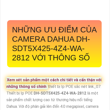
NHỮNG ƯU ĐIỂM CỦA
CAMERA DAHUA
DH-
SDT5X425-4Z4-WA-
2812
VỚI THÔNG SỐ
Xem xét sản phẩm một cách chi tiết và cẩn thận với
những thông số chính
thiết bị Ip POE sắc nét link_07:
Thiết bị Ip POE
DH-SDT5X425-4Z4-WA-2812
là một
sản phẩm chất lượng cao từ thương hiệu nổi tiếng
Dahua. Với độ phân giải lên đến 4.0 megapixel, camera