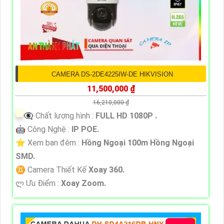
CAMERA DS-2DE4225IW-DE HIKVISION
11,500,000 ₫
16,210,000 ₫
👁️‍🗨 Chất lượng hình :
FULL HD 1080P .
🤖️ Công Nghệ :
IP POE.
⭐ Xem ban đêm :
Hồng Ngoại 100m Hồng Ngoại
SMD.
♊ Camera Thiết Kế
Xoay 360.
️ლ Ưu Điểm :
Xoay Zoom.