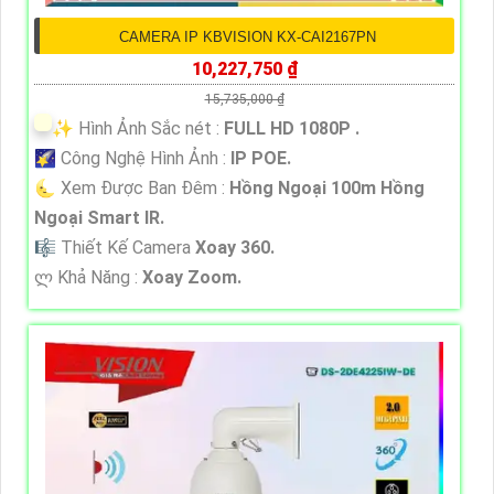
CAMERA IP KBVISION KX-CAI2167PN
10,227,750 ₫
15,735,000 ₫
✨ Hình Ảnh Sắc nét :
FULL HD 1080P .
🌠 Công Nghệ Hình Ảnh :
IP POE.
🌜 Xem Được Ban Đêm :
Hồng Ngoại 100m Hồng
Ngoại Smart IR.
🎼️ Thiết Kế Camera
Xoay 360.
️ლ Khả Năng :
Xoay Zoom.