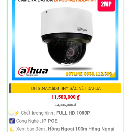
DH-SD4A216DB-HNY SẮC NÉT DAHUA
11,580,000 ₫
14,985,000 ₫
️⚡ Chất lượng hình :
FULL HD 1080P .
🌠 Công Nghệ :
IP POE.
🌜 Xem ban đêm :
Hồng Ngoại 100m Hồng Ngoại