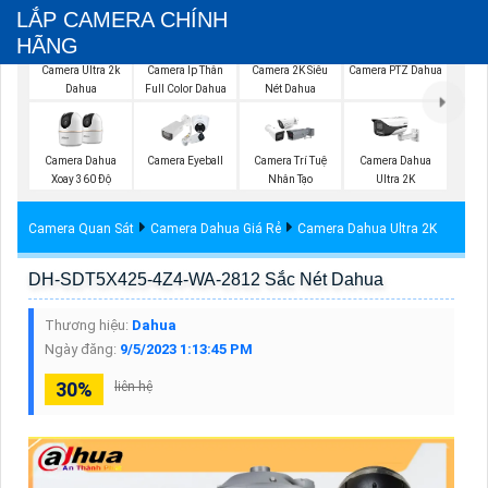
LẮP CAMERA CHÍNH
HÃNG
Camera Ultra 2k
Camera Ip Thân
Camera 2K Siêu
Camera PTZ Dahua
Dahua
Full Color Dahua
Nét Dahua
Camera Dahua
Camera Eyeball
Camera Trí Tuệ
Camera Dahua
Xoay 360 Độ
Nhân Tạo
Ultra 2K
Camera Quan Sát
Camera Dahua Giá Rẻ
Camera Dahua Ultra 2K
DH-SDT5X425-4Z4-WA-2812 Sắc Nét Dahua
Thương hiệu:
Dahua
Ngày đăng:
9/5/2023 1:13:45 PM
30%
liên hệ