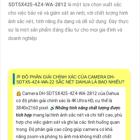
SDT5X425-4Z4-WA-2812
là một lựa chọn xuất sắc
cho việc bảo vệ và giám sát an ninh, với chất lượng hình
ảnh sắc nét, tính năng đa dạng và dễ sử dụng. Đây thực
sự là một sản phẩm đáng đầu tư cho mọi gia đình và
doanh nghiệp.
️💭 ĐỘ PHÂN GIẢI CHÍNH XÁC CỦA CAMERA DH-
SDTX5-4Z4-WA-22 SẮC NÉT DAHUA LÀ BAO NHIÊU?
👸 Camera DH-SDT5X425-4Z4-WA-2812 của Dahua
có độ phân giải chính xác là 4K Ultra HD, cụ thể là
3840x2160 pixel. 🔊
Những tính năng chất lượng được
tích hợp
mang lại hình ảnh sắc nét và chi tiết cao, phù
hợp cho việc giám sát và ghi lại các tình huống quan
trọng. Độ phân giải cao cũng giúp camera có khả
năng zoom và phóng to ảnh mà không mất chất