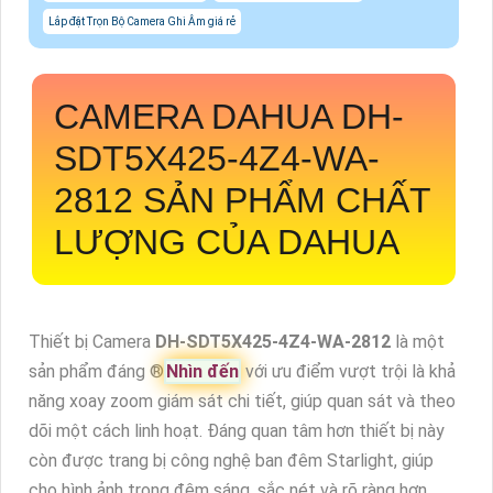
Lắp đặt Trọn Bộ Camera Ghi Âm giá rẻ
CAMERA DAHUA
DH-
SDT5X425-4Z4-WA-
2812
SẢN PHẨM CHẤT
LƯỢNG CỦA DAHUA
Thiết bị Camera
DH-SDT5X425-4Z4-WA-2812
là một
sản phẩm đáng ®️
Nhìn đến
với ưu điểm vượt trội là khả
năng xoay zoom giám sát chi tiết, giúp quan sát và theo
dõi một cách linh hoạt. Đáng quan tâm hơn thiết bị này
còn được trang bị công nghệ ban đêm Starlight, giúp
cho hình ảnh trong đêm sáng, sắc nét và rõ ràng hơn.