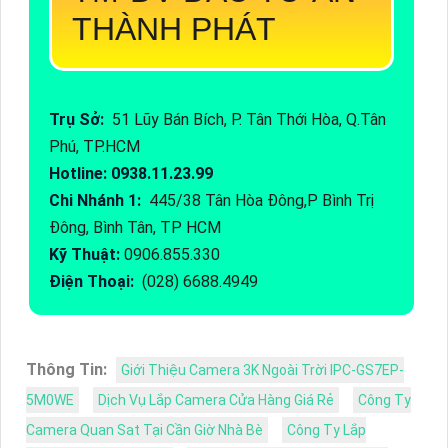
THÀNH PHÁT
Trụ Sở:
51 Lũy Bán Bích, P. Tân Thới Hòa, Q.Tân
Phú, TP.HCM
Hotline: 0938.11.23.99
Chi Nhánh 1:
445/38 Tân Hòa Đông,P Bình Trị
Đông, Bình Tân, TP HCM
Kỹ Thuật:
0906.855.330
Điện Thoại:
(028) 6688.4949
Thông Tin:
Giới Thiệu Camera 3K Ngoài Trời IPC-GS7EP-
5M0WE
Dịch Vụ Lắp Camera Cửa Hàng Giá Rẻ
Công Ty
Camera Quan Sat Tại Cần Giờ Nhà Bè
Công Ty Lắp