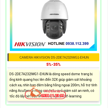
CAMERA HIKVISION DS-2DE7A232IWG1-EHUN
5%-35%
DS-2DE7A232IWG1-EHUN là dòng speed dome trang bị
ống kính quang học lên đến 32X giúp giám sát khoảng
cách xa, nhìn ban đêm bằng hồng ngoại 200m, hỗ trợ tính
năng AcuSense nâng cao hiệu quả giám sát an ninh, có
tốc độ lấy nét cao nhờ công nghệ Self-learning