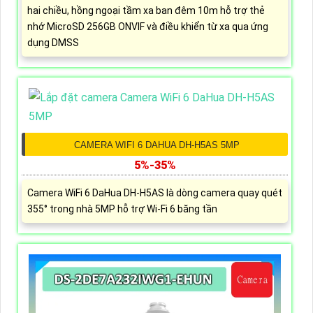
hai chiều, hồng ngoại tầm xa ban đêm 10m hỗ trợ thẻ
nhớ MicroSD 256GB ONVIF và điều khiển từ xa qua ứng
dụng DMSS
CAMERA WIFI 6 DAHUA DH-H5AS 5MP
5%-35%
Camera WiFi 6 DaHua DH-H5AS là dòng camera quay quét
355° trong nhà 5MP hỗ trợ Wi-Fi 6 băng tần