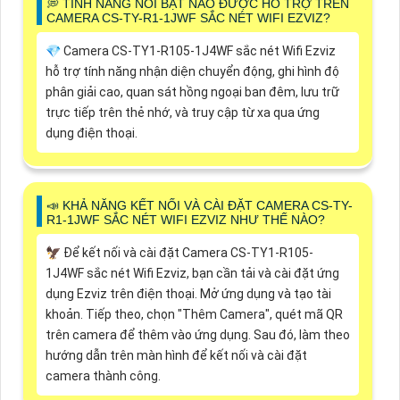
️💭 TÍNH NĂNG NỔI BẬT NÀO ĐƯỢC HỖ TRỢ TRÊN
CAMERA CS-TY-R1-1JWF SẮC NÉT WIFI EZVIZ?
💎 Camera CS-TY1-R105-1J4WF sắc nét Wifi Ezviz
hỗ trợ tính năng nhận diện chuyển động, ghi hình độ
phân giải cao, quan sát hồng ngoại ban đêm, lưu trữ
trực tiếp trên thẻ nhớ, và truy cập từ xa qua ứng
dụng điện thoại.
📣 KHẢ NĂNG KẾT NỐI VÀ CÀI ĐẶT CAMERA CS-TY-
R1-1JWF SẮC NÉT WIFI EZVIZ NHƯ THẾ NÀO?
🦅 Để kết nối và cài đặt Camera CS-TY1-R105-
1J4WF sắc nét Wifi Ezviz, bạn cần tải và cài đặt ứng
dụng Ezviz trên điện thoại. Mở ứng dụng và tạo tài
khoản. Tiếp theo, chọn "Thêm Camera", quét mã QR
trên camera để thêm vào ứng dụng. Sau đó, làm theo
hướng dẫn trên màn hình để kết nối và cài đặt
camera thành công.