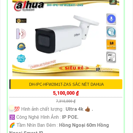
DH-IPC-HFW2841T-ZAS SẮC NÉT DAHUA
5,100,000 ₫
7,310,000 ₫
💯 Hình ảnh chất lượng :
Ultra 4k 👍🏾 .
🕉️ Công Nghệ Hình Ảnh :
IP POE.
🌈 Tầm Nhìn Ban Đêm :
Hồng Ngoại 60m Hồng