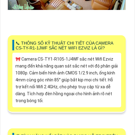
📞 THÔNG SỐ KỸ THUẬT CHI TIẾT CỦA CAMERA
CS-TY-R1-1JWF SẮC NÉT WIFI EZVIZ LÀ GÌ?
🎀 Camera CS-TY1-R105-1J4WF sắc nét Wifi Ezviz
mang đến khả năng quan sát sắc nét với độ phân giải
1080p. Cảm biến hình ảnh CMOS 1/2.9 inch, ống kính
4mm cùng góc nhìn 85° giúp bắt kịp mọi chi tiết. Hỗ
trợ kết nối Wifi 2.4GHz, cho phép truy cập từ xa dễ
dàng. Tích hợp đèn hồng ngoại cho hình ảnh rõ nét
trong bóng tối.