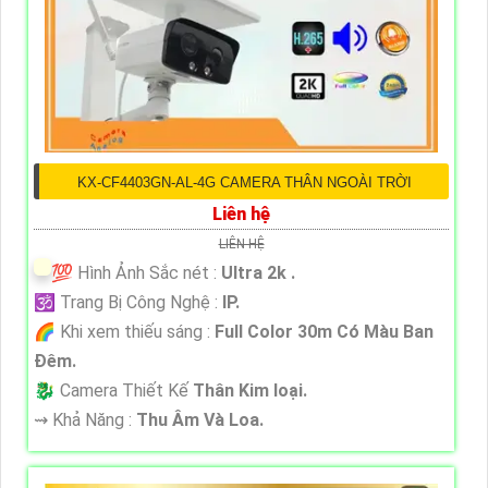
KX-CF4403GN-AL-4G CAMERA THÂN NGOÀI TRỜI
Liên hệ
LIÊN HỆ
💯 Hình Ảnh Sắc nét :
Ultra 2k .
🕉️ Trang Bị Công Nghệ :
IP.
🌈 Khi xem thiếu sáng :
Full Color 30m Có Màu Ban
Ðêm.
🐉️ Camera Thiết Kế
Thân Kim loại.
️⇝ Khả Năng :
Thu Âm Và Loa.