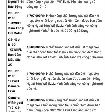
Ngoài Trời
đêm Hồng Ngoại 30m Wifi Ezviz Hình ảnh sáng với
Báo Động
công nghệ mới
CS-H3c-
1,707,000 VNĐ
Khả Năng chất lượng sắc nét đến 4.0
R100-
megapixel chất lượng cao tiết kiệm Xem được ban đêm
1J4WKFL
Hồng Ngoại 30m Wifi Ezviz Hình ảnh sáng với công
Đàm Thoại
nghệ mới Hình Ảnh sắc nét Dễ Dàng Sử Dụng
Full Color
CS-H3c-
R100-
1,500,000 VNĐ
chất lượng sắc nét đến 3.0 megapixel
1K3WKFL
giải pháp công trình tiết kiệm Xem được ban đêm Hồng
Ban Đêm
Ngoại 30m Wifi Ezviz Hình ảnh sáng với công nghệ mới
Màu Sắc
2K
CS-H3c-
1,700,000 VNĐ
chất lượng sắc nét đến 2.0 megapixel
R100-
Chất lượng đúng tiêu chuẩn Xem được ban đêm Hồng
1K2WFL
Ngoại 30m Wifi Ezviz Hình ảnh sáng với công nghệ mới
Camera
sắc nét
Ezviz
Camera
1,500,000 VNĐ
Khả Năng chất lượng sắc nét đến 2.0
Wifi Ngoài
megapixel Chất lượng đúng tiêu chuẩn Xem được ban
Trời CS-
đêm Hồng Ngoại 30m Wifi Ezviz Hình ảnh sáng với