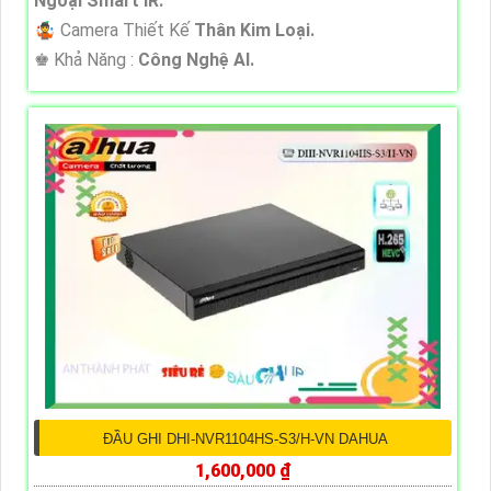
Ngoại Smart IR.
🤹 Camera Thiết Kế
Thân Kim Loại.
️♚ Khả Năng :
Công Nghệ AI.
ĐẦU GHI DHI-NVR1104HS-S3/H-VN DAHUA
1,600,000 ₫