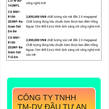
C3TN-A0-
công nghệ mới
1H2WFL
CS-BM1-
R100-
2,850,000 VNĐ
chất lượng sắc nét đến 2.0 megapixel
2D2WF-Ra
Chất lượng đúng tiêu chuẩn Xem được ban đêm Hồng
Quan Sát
Ngoại 10m Wifi Ezviz Hình ảnh sáng với công nghệ mới
Em Bé
CS-BM1-
2,900,000 VNĐ
chất lượng sắc nét đến 2.0 megapixel
R100-
Chất lượng đúng tiêu chuẩn Xem được ban đêm Hồng
2D2WF-Be
Ngoại 10m Wifi Ezviz Hình ảnh sáng với công nghệ mới
Giám Sát
sắc nét
Trẻ Em
CÔNG TY TNHH
TM-DV ĐẦU TƯ AN