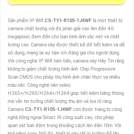
Sản phẩm IP Wifi
CS-TY1-R105-1J4WF
là một thiết bị
camera chất lượng với độ phân giải cao lên đến 4.0
megapixel, đem đến cho bạn hình ảnh sắc nét và chất
lượng cao. Camera này được thiết kế để tiết kiệm và dễ
sử dụng, mang lại sự tiện ích đáng giá cho người dùng.
Với công nghệ IP Wifi tiên tiến, camera này Hãy Tin rằng
không bị giảm chất lượng hình ảnh. Chip Progressive
Scan CMOS cho phép thu hình ảnh chân thực và nhiều
màu sắc. Công nghệ nén video
H.265+/H.265/H.264+/H.264 giúp tiết kiệm băng thông
mà vẫn tin tưởng chất lượng thu âm và loa rõ ràng.
Camera
CS-TY1-R105-1J4WF
còn được trang bị công
nghệ hồng ngoại Smart IR công suất cao, cho phép
quan sát ban đêm trong khoảng cách lên đến 10m. Với
khả năng xoay 360 độ, thiết bị này rất lý tưởng để lắp