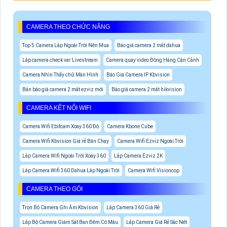
CAMERA THEO CHỨC NĂNG
Top 5 Camera Lắp Ngoài Trời Nên Mua
Báo giá camera 2 mắt dahua
Lắp camera check var Livestream
Camera quay video Đóng Hàng Cận Cảnh
Camera Nhìn Thấy chữ Màn Hình
Báo Giá Camera IP Kbvision
Bản báo giá camera 2 mắt ezviz mới
Báo giá camera 2 mắt hikvision
CAMERA KẾT NỐI WIFI
Camera Wifi Ebitcam Xoay 360 Độ
Camera Kbone Cube
Camera Wifi Kbvision Giá rẻ Bán Chạy
Camera Wifi Ezviz Ngoài Trời
Lắp Camera Wifi Ngoài Trời Xoay 360
Lắp Camera Ezviz 2K
Lắp Camera Wifi 360 Dahua Lắp Ngoài Trời
Camera Wifi Visioncop
CAMERA THEO GÓI
Trọn Bộ Camera Ghi Âm Kbvision
Lắp Camera 360 Giá Rẻ
Lắp Bộ Camera Giám Sát Ban Đêm Có Màu
Lắp Camera Giá Rẻ Sắc Nét