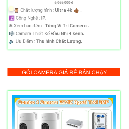
2,065,000 ₫
🦉 Chất lượng hình :
Ultra 4k 👍🏾 .
🕉️ Công Nghệ :
IP.
❃ Xem ban đêm :
Từng Vị Trí Camera .
🎼️ Camera Thiết Kế
Đầu Ghi 4 kênh.
️🔈 Ưu Điểm :
Thu hình Chất Lượng.
GÓI CAMERA GIÁ RẺ BÁN CHẠY