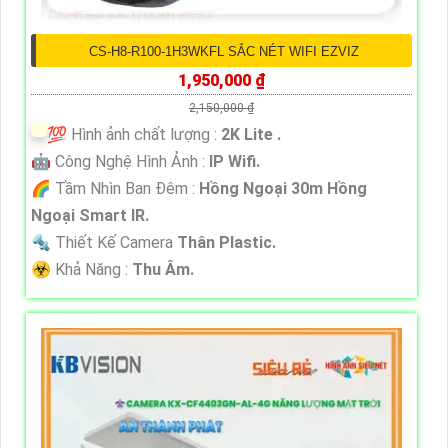
CS-H8-R100-1H3WKFL SẮC NÉT WIFI EZVIZ
1,950,000 ₫
2,150,000 ₫
💯 Hình ảnh chất lượng :
2K Lite .
🤖️ Công Nghệ Hình Ảnh :
IP Wifi.
🌈 Tầm Nhìn Ban Đêm :
Hồng Ngoại 30m Hồng
Ngoại Smart IR.
🔩 Thiết Kế Camera
Thân Plastic.
️☣️ Khả Năng :
Thu Âm.