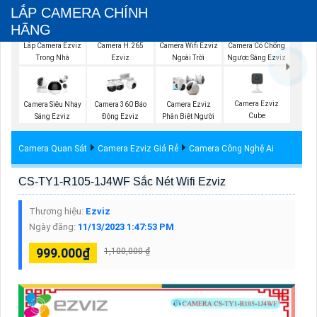
LẮP CAMERA CHÍNH
HÃNG
Lắp Camera Ezviz
Camera Wifi Ezviz
Camera H.265
Camera Có Chống
Trong Nhà
Ngoài Trời
Ezviz
Ngược Sáng Ezviz
Camera Ezviz
Camera Siêu Nhạy
Camera 360 Báo
Camera Ezviz
Cube
Sáng Ezviz
Động Ezviz
Phân Biệt Người
Camera Quan Sát
Camera Ezviz Giá Rẻ
Camera Công Nghệ Ai
CS-TY1-R105-1J4WF Sắc Nét Wifi Ezviz
Thương hiệu:
Ezviz
Ngày đăng:
11/13/2023 1:47:53 PM
999.000₫
1,100,000 ₫