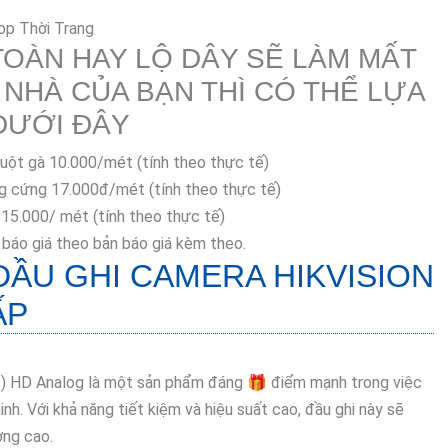
TOÀN HAY LỘ DÂY SẼ LÀM MẤT
NHÀ CỦA BẠN THÌ CÓ THỂ LỰA
DƯỚI ĐÂY
 ruột gà 10.000/mét (tính theo thực tế)
ống cứng 17.000đ/mét (tính theo thực tế)
p 15.000/ mét (tính theo thực tế)
 báo giá theo bản báo giá kèm theo.
ẦU GHI CAMERA HIKVISION
ẤP
) HD Analog là một sản phẩm đáng 🎁 điểm mạnh trong việc
inh. Với khả năng tiết kiệm và hiệu suất cao, đầu ghi này sẽ
ợng cao.