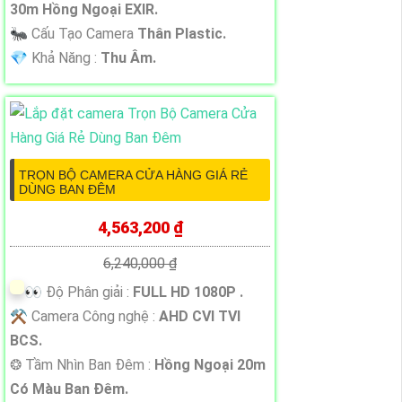
30m Hồng Ngoại EXIR.
🐜 Cấu Tạo Camera
Thân Plastic.
️💎 Khả Năng :
Thu Âm.
TRỌN BỘ CAMERA CỬA HÀNG GIÁ RẺ
DÙNG BAN ĐÊM
4,563,200 ₫
6,240,000 ₫
️👀 Độ Phân giải :
FULL HD 1080P .
⚒ Camera Công nghệ :
AHD CVI TVI
BCS.
❂ Tầm Nhìn Ban Đêm :
Hồng Ngoại 20m
Có Màu Ban Ðêm.