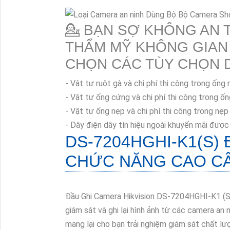
💁 BẠN SỢ KHÔNG AN 
THẨM MỸ KHÔNG GIAN 
CHỌN CÁC TÙY CHỌN 
- Vật tư ruột gà và chi phí thi công trong ống
- Vật tư ống cứng và chi phí thi công trong 
- Vật tư ống nẹp và chi phí thi công trong nẹ
- Dây điện dây tín hiệu ngoài khuyến mãi được
DS-7204HGHI-K1(S)
Đ
CHỨC NĂNG CAO C
Đầu Ghi Camera Hikvision DS-7204HGHI-K1 (S
giám sát và ghi lại hình ảnh từ các camera an n
mang lại cho bạn trải nghiệm giám sát chất lư