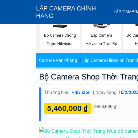
LẮP CAMERA CHÍNH
LẮP CAMERA
HÃNG
Bộ Ca
Bô Camera Chống
Lắp Camera
H
Trộm Hikvision
Hikvision Trọn Bộ
Camera Văn Phòng
Lắp Camera Hikvision Trọn 
Bộ Camera Shop Thời Tran
Thương hiệu:
Hikvision
Ngày đăng:
10/2/2023
7,800,000 ₫
5,460,000 ₫