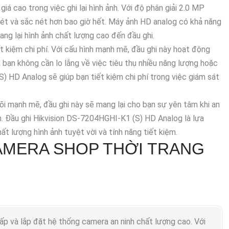
á cao trong việc ghi lại hình ảnh. Với độ phân giải 2.0 MP
nét và sắc nét hơn bao giờ hết. Máy ảnh HD analog có khả năng
mang lại hình ảnh chất lượng cao đến đầu ghi.
t kiệm chi phí. Với cấu hình mạnh mẽ, đầu ghi này hoạt động
 bạn không cần lo lắng về việc tiêu thụ nhiều năng lượng hoặc
) HD Analog sẽ giúp bạn tiết kiệm chi phí trong việc giám sát
õi mạnh mẽ, đầu ghi này sẽ mang lại cho bạn sự yên tâm khi an
n. Đầu ghi Hikvision DS-7204HGHI-K1 (S) HD Analog là lựa
t lượng hình ảnh tuyệt vời và tính năng tiết kiệm.
AMERA SHOP THỜI TRANG
p và lắp đặt hệ thống camera an ninh chất lượng cao. Với