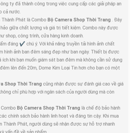
công ty đã thành công trong việc cung cấp các giải pháp an
p cả nước.
An Thành Phát là Combo
Bộ Camera Shop Thời Trang
. Đây
hảo giữa chất lượng và giá trị tiết kiệm. Combo này được
như shop, công trình, cửa hàng kinh doanh.
m đáng ✔️ chú ý. Với khả năng truyền tải hình ảnh chất
m hình ảnh ban đêm sáng đẹp như ban ngày. Thiết bị được
á ích khi bạn muốn giám sát ban đêm mà không cần sử dụng
n đêm lên đến 20m, Dome Kim Loại Tin hơn cho bạn có một
a Shop Thời Trang
cũng nhận được sự đánh giá cao về giá
 không chỉ phù hợp với ngân sách của người dùng mà còn
ủa Combo
Bộ Camera Shop Thời Trang
là chế độ bảo hành
ác chính sách bảo hành linh hoạt và đáng tin cậy. Khi mua
An Thành Phát, người dùng sẽ nhận được sự hỗ trợ nhanh
 kỳ vấn đề về sản phẩm.