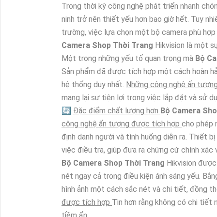
Trong thời kỳ công nghệ phát triển nhanh chó
ninh trở nên thiết yếu hơn bao giờ hết. Tuy nh
trường, việc lựa chọn một bộ camera phù hợp 
Camera Shop Thời Trang
Hikvision là một 
Một trong những yếu tố quan trọng mà
Bộ Ca
Sản phẩm đã được tích hợp một cách hoàn hả
hệ thống duy nhất.
Những công nghệ ấn tượn
mang lại sự tiện lợi trong việc lắp đặt và sử d
🔄
Đặc điểm chất lượng hơn
Bộ Camera Sho
công nghệ ấn tượng được tích hợp
cho phép n
định danh người và tình huống diễn ra. Thiết 
việc điều tra, giúp đưa ra chứng cứ chính xác 
Bộ Camera Shop Thời Trang
Hikvision được
nét ngay cả trong điều kiện ánh sáng yếu. Bằ
hình ảnh một cách sắc nét và chi tiết, đồng th
được tích hợp
Tin hơn rằng không có chi tiết 
tiềm ẩn.