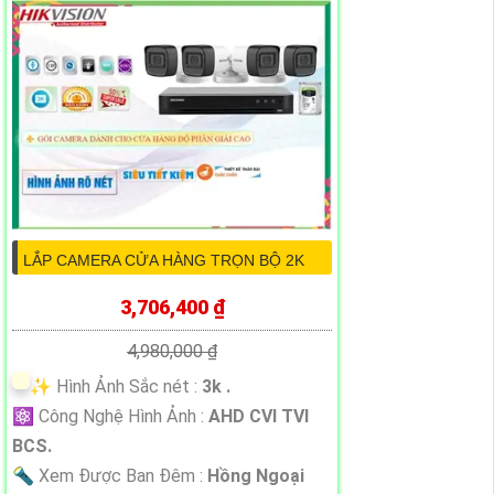
LẮP CAMERA CỬA HÀNG TRỌN BỘ 2K
3,706,400 ₫
4,980,000 ₫
✨ Hình Ảnh Sắc nét :
3k .
⚛️ Công Nghệ Hình Ảnh :
AHD CVI TVI
BCS.
🔦 Xem Được Ban Đêm :
Hồng Ngoại