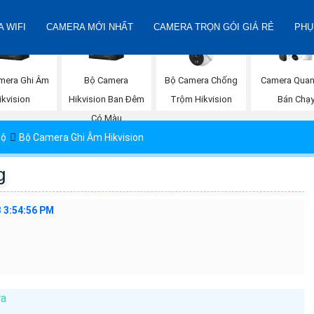
 WIFI
CAMERA MỚI NHẤT
CAMERA TRỌN GÓI GIÁ RẺ
PHỤ
mera Ghi Âm
Bộ Camera
Bộ Camera Chống
Camera Quan
ikvision
Hikvision Ban Đêm
Trộm Hikvision
Bán Chạ
Có Màu
Bộ
Bộ Camera Ghi Âm Hikvision
g
 3:54:56 PM