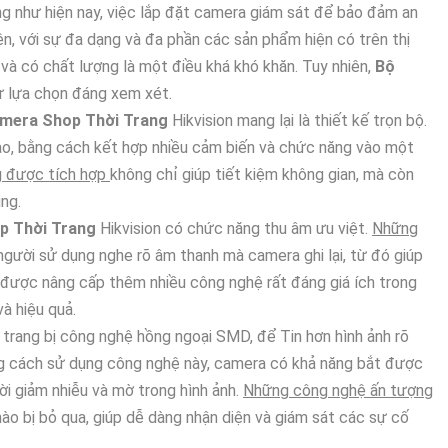
ng như hiện nay, việc lắp đặt camera giám sát để bảo đảm an
iên, với sự đa dạng và đa phần các sản phẩm hiện có trên thị
và có chất lượng là một điều khá khó khăn. Tuy nhiên,
Bộ
sự lựa chọn đáng xem xét.
mera Shop Thời Trang
Hikvision mang lại là thiết kế trọn bộ.
o, bằng cách kết hợp nhiều cảm biến và chức năng vào một
g được tích hợp
không chỉ giúp tiết kiệm không gian, mà còn
ụng.
p Thời Trang
Hikvision có chức năng thu âm ưu việt.
Những
gười sử dụng nghe rõ âm thanh mà camera ghi lại, từ đó giúp
bị được nâng cấp thêm nhiều công nghệ rất đáng giá ích trong
và hiệu quả.
 trang bị công nghệ hồng ngoại SMD, để Tin hơn hình ảnh rõ
ng cách sử dụng công nghệ này, camera có khả năng bắt được
ời giảm nhiễu và mờ trong hình ảnh.
Những công nghệ ấn tượng
nào bị bỏ qua, giúp dễ dàng nhận diện và giám sát các sự cố