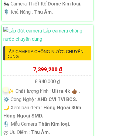
🐜 Camera Thiết Kế
Dome Kim loại.
️🎙 Khả Năng :
Thu Âm.
LẮP CAMERA CHÔNG NƯỚC CHUYÊN
DỤNG
7,399,200 ₫
8,940,000 ₫
✨ Chất lượng hình :
Ultra 4k 👍🏾 .
⚙ Công Nghệ :
AHD CVI TVI BCS.
🌙 Xem ban đêm :
Hồng Ngoại 30m
Hồng Ngoại SMD.
🗜️ Mẫu Camera
Thân Kim loại.
️ლ Ưu Điểm :
Thu Âm.