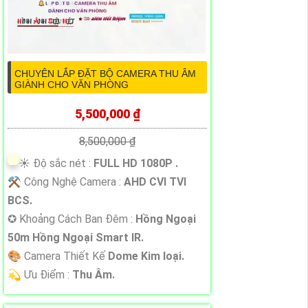
CHUYÊN LẮP ĐẶT BỘ CAMERA THU ÂM
GIÀNH CHO VĂN PHÒNG
5,500,000 ₫
8,500,000 ₫
☀️ Độ sắc nét :
FULL HD 1080P .
⚒ Công Nghệ Camera :
AHD CVI TVI
BCS.
✪ Khoảng Cách Ban Đêm :
Hồng Ngoại
50m Hồng Ngoại Smart IR.
🎨 Camera Thiết Kế
Dome Kim loại.
️💫 Ưu Điểm :
Thu Âm.