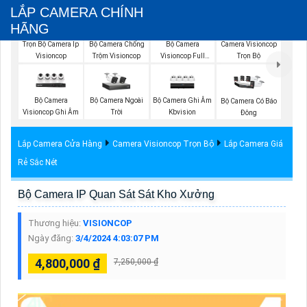
LẮP CAMERA CHÍNH
HÃNG
Trọn Bộ Camera Ip
Bộ Camera Chống
Bộ Camera
Camera Visioncop
Visioncop
Trộm Visioncop
Visioncop Full
Trọn Bộ
Color
Bộ Camera
Bộ Camera Ngoài
Bộ Camera Ghi Âm
Bộ Camera Có Báo
Visioncop Ghi Âm
Trời
Kbvision
Đông
Lắp Camera Cửa Hàng
Camera Visioncop Trọn Bộ
Lắp Camera Giá
Rẻ Sắc Nét
Bộ Camera IP Quan Sát Sát Kho Xưởng
Thương hiệu:
VISIONCOP
Ngày đăng:
3/4/2024 4:03:07 PM
4,800,000 ₫
7,250,000 ₫