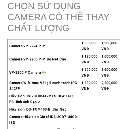
CHỌN SỬ DỤNG
CAMERA CÓ THỂ THAY
CHẤT LƯỢNG
1,500,000
1,500,000
Camera VP-2224IP-M
VNĐ
VNĐ
1,120,000
1,600,000
Camera VP-2200IP-M Độ Nét Cao
VNĐ
VNĐ
1,600,000
1,600,000
VP-2200IP Camera ❇
VNĐ
VNĐ
Camera Wifi Imou Với giá cạnh tranh IPC-
1,800,000
2,200,000
S42FP
VNĐ
VNĐ
Hikvision DS-2SF8C442MXS-DLW 14F1
P3 Hình Ảnh Đẹp ✓
Hikvision iDS-TCM403-BI Sắc Nét
Camera Hikvision Giá rẻ iDS-2CD7146G0-
IZS