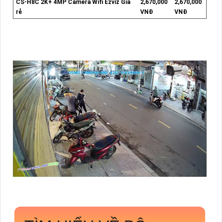
CS-H8C 2K+ 4MP Camera Wifi Ezviz Giá
2,670,000
2,670,000
rẻ
VNĐ
VNĐ