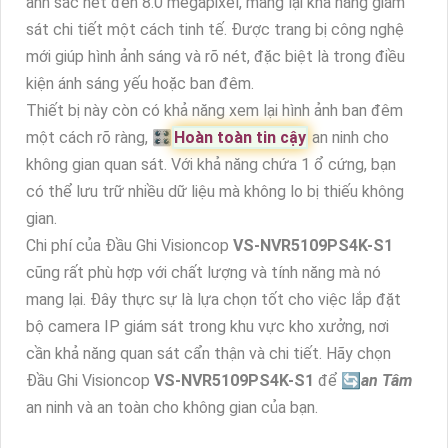
ảnh sắc nét đến 8.0 megapixel, mang lại khả năng giám
sát chi tiết một cách tinh tế. Được trang bị công nghệ
mới giúp hình ảnh sáng và rõ nét, đặc biệt là trong điều
kiện ánh sáng yếu hoặc ban đêm.
Thiết bị này còn có khả năng xem lại hình ảnh ban đêm
một cách rõ ràng, 🎛
Hoàn toàn tin cậy
an ninh cho
không gian quan sát. Với khả năng chứa 1 ổ cứng, bạn
có thể lưu trữ nhiều dữ liệu mà không lo bị thiếu không
gian.
Chi phí của Đầu Ghi Visioncop
VS-NVR5109PS4K-S1
cũng rất phù hợp với chất lượng và tính năng mà nó
mang lại. Đây thực sự là lựa chọn tốt cho việc lắp đặt
bộ camera IP giám sát trong khu vực kho xưởng, nơi
cần khả năng quan sát cẩn thận và chi tiết. Hãy chọn
Đầu Ghi Visioncop
VS-NVR5109PS4K-S1
để 🔄
an Tâm
an ninh và an toàn cho không gian của bạn.