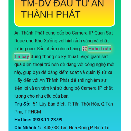
TM-DV ĐẦU TƯ AN
THÀNH PHÁT
An Thành Phát cung cấp bộ Camera IP Quan Sát
Ruijie cho Kho Xưởng với hình ảnh sáng và chất
lượng cao. Sản phẩm chính hãng, 🎛
Hoàn toàn
tin cậy
đúng thông số kỹ thuật. Việc giám sát
qua điện thoại trở nên dễ dàng với công nghệ mới
này, giúp bạn dễ dàng kiểm soát và quản lý từ xa.
Hãy đến với An Thành Phát để trải nghiệm sự
tiện lợi và an tâm khi sử dụng bộ Camera IP chất
lượng cho nhu cầu của bạn.
Trụ Sở:
51 Lũy Bán Bích, P. Tân Thới Hòa, Q.Tân
Phú, TP.HCM
Hotline: 0938.11.23.99
Chi Nhánh 1:
445/38 Tân Hòa Đông,P Bình Trị