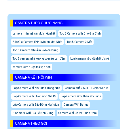
CAMERA THEO CHỨC NĂNG
camera nhìn mã vận đơn nét nhất
Top 5 Camera Wifi Cho Gia Đình
Báo Giá Camera IP Hikvision Mới Nhất
Top 5 Camera 2 Mắt
Top 5 Cmaera Ghi Âm Rõ Nên Dùng
Top 5 camera nhà xưởng có màu ban đêm
Loại camera nào tốt nhất giá rẻ
camera xem được mã vận đơn
CAMERA KẾT NỐI WIFI
Lắp Camera Wifi Kbvision Trong Nhà
Camera Wifi 360 Full Color Dahua
Lắp Camera Wifi Hikvision Giá Rẻ
Lắp Camera Wifi Thân Kbvision
Lắp Camera Wifi Báo Động Kbvision
Camera Wifi Dahua
5 Camera Wifi Giá Rẻ Nên Dùng
Camera Wifi Có Màu Ban Đêm
CAMERA THEO GÓI