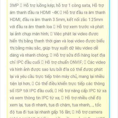
3MP  Hỗ trợ luồng kép; hỗ trợ 1 công sata, Hỗ trợ
âm thanh đầu ra HDMI -4K  Hỗ trợ đầu ra âm thanh
HDMI, đầu ra âm thanh 3.5mm, kết nối zắc 1.25mm
với đầu ra âm thanh loa  Hỗ trợ xem trước và phát
lại ảnh chụp màn hình;  Việc phát lại video được
hiển thị bằng thanh thời gian và loại video được biểu
thị bằng màu sắc, giúp truy xuất dữ liệu video dễ
dàng và nhanh chóng;  Hỗ trợ sửa đổi hàng loạt địa
chỉ IPC đầu cuối  Hỗ trợ chuẩn ONVIF;  Các video
và hình ảnh được sao lưu bởi đĩa có thể được phát
lại và yêu cầu trực tiếp trên máy chủ, mang lại nhiều
tiện lợi hơn;  Có thể điều khiển trực tiếp các thông
số ISP tới IPC đầu cuối;  Hỗ trợ nâng cấp IPC từ xa
và xem thông tin IPC từ xa;  Hỗ trợ nhiều chế độ
xem lại, tua đi nhanh, tua đi chậm, tua nhanh,…, tốc
độ tua đi tua lại nhanh gấp 16 lần;  Hỗ trợ camera