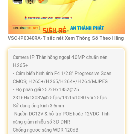
VSC-IP0340RA-T sắc nét Xem Thông Số Theo Hãng
Camera IP Thân hồng ngoại 4.0MP chuẩn nén
H.265+
- Cảm biến hình ảnh F4 1/2.8" Progressive Scan
CMOS; H.265+/H.265/H.264+/H.264/MJPEG
- Độ phân giải 2572Hx1452@25
2316Hx1308V@25fps/1920x1080 với 25fps
Sử dụng ống kính 3.6mm
Nguồn DC12V & hỗ trợ POE hoặc 12VDC tính
năng giảm nhiễu số 3D DNR
Chống ngược sáng WDR 120dB