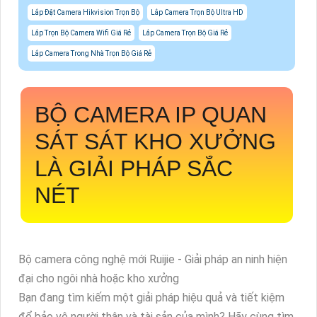
Lắp Đặt Camera Hikvision Trọn Bộ
Lắp Camera Trọn Bộ Ultra HD
Lắp Trọn Bộ Camera Wifi Giá Rẻ
Lắp Camera Trọn Bộ Giá Rẻ
Lắp Camera Trong Nhà Trọn Bộ Giá Rẻ
BỘ CAMERA IP QUAN
SÁT SÁT KHO XƯỞNG
LÀ GIẢI PHÁP SẮC
NÉT
Bộ camera công nghệ mới Ruijie - Giải pháp an ninh hiện
đại cho ngôi nhà hoặc kho xưởng
Bạn đang tìm kiếm một giải pháp hiệu quả và tiết kiệm
để bảo vệ người thân và tài sản của mình? Hãy cùng tìm