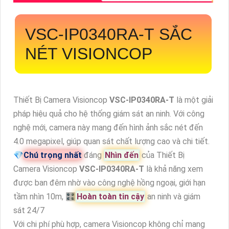
VSC-IP0340RA-T
SẮC
NÉT VISIONCOP
Thiết Bị Camera Visioncop
VSC-IP0340RA-T
là một giải
pháp hiệu quả cho hệ thống giám sát an ninh. Với công
nghệ mới, camera này mang đến hình ảnh sắc nét đến
4.0 megapixel, giúp quan sát chất lượng cao và chi tiết.
💎
Chú trọng nhất
đáng
Nhìn đến
của Thiết Bị
Camera Visioncop
VSC-IP0340RA-T
là khả năng xem
được ban đêm nhờ vào công nghệ hồng ngoại, giới hạn
tầm nhìn 10m, 🎛
Hoàn toàn tin cậy
an ninh và giám
sát 24/7
Với chi phí phù hợp, camera Visioncop không chỉ mang