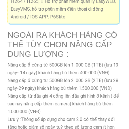
H.264 / H.265;  Hỗ trợ phần mềm quản lý EasyWEB,
EasyVMS, hỗ trợ phần mềm điện thoại di động
Android / IOS APP: P6Slite
NGOÀI RA KHÁCH HÀNG CÓ
THỂ TÙY CHỌN NÂNG CẤP
DUNG LƯỢNG :
Nâng cấp ổ cứng từ 500GB lên 1. 000 GB (1TB) (lưu 13
ngày- 14 ngày) khách hàng bù thêm 400.000 (VNĐ)
Nâng cấp ổ cứng từ 500GB lên 2. 000 GB (2TB) (lưu 28
ngày-29 ngày) khách hàng bù thêm 1.500.000 (VNĐ)
Nâng cấp từ đầu ghi 4 cổng lên đầu ghi hình 8 kênh ( để
sau này nâng cấp thêm camera) khách hàng bù thêm
1.000.000 (VNĐ)
Lưu ý :Thông số áp dụng cho cam 2.0 có thể thay đổi
tăng hoặc giảm số ngày tuỳ theo số lượng cam ít hơn