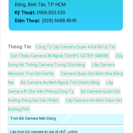
Đông, Bình Tân, TP HCM
Kỹ Thuật:
0906.855.330
Điện Thoại:
(028) 6688.4949
Thông Tin:
Công Ty Lắp Camera Quận 4 Giá Rẻ Uy Tín
Giới Thiệu Camera 3K Ngoài Trời IPC-GS7EP-5M0WE
Xây
Dựng Hệ Thống Camera Trong Cửa Hàng
Lắp Camera
Hikvision Trọn Gói Giá Rẻ
Camera Quan Sát Biên Hòa Đồng
Nai
Bộ Camera An Ninh Ngoài Trời Chính Hãng
Lắp
Camera IP Cho Văn Phòng Công Ty
Bộ Camera Quan Sát
Xưởng Đóng Gói Sản Phẩm
Lắp Camera An Ninh Giám Sát
Đường Phố
Trọn Bộ Camera Nên Dùng
Lắp trọn bộ camera Ip giá rẻ chất lượng