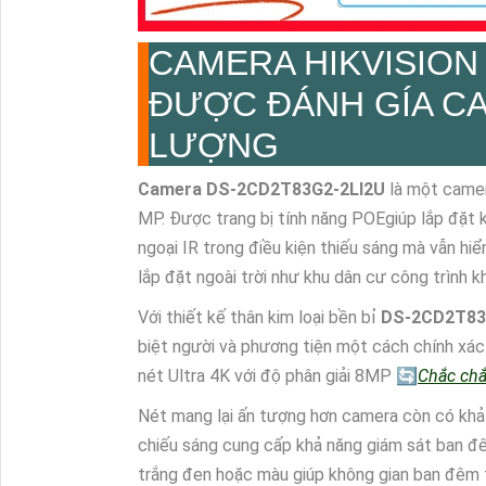
CAMERA HIKVISIO
ĐƯỢC ĐÁNH GÍA CA
LƯỢNG
Camera
DS-2CD2T83G2-2LI2U
là một camer
MP. Được trang bị tính năng POEgiúp lắp đặt 
ngoại IR trong điều kiện thiếu sáng mà vẫn hi
lắp đặt ngoài trời như khu dân cư công trình 
Với thiết kế thân kim loại bền bỉ
DS-2CD2T83
biệt người và phương tiện một cách chính xác
nét Ultra 4K với độ phân giải 8MP 🔄
Chắc chắ
Nét mang lại ấn tượng hơn camera còn có khả
chiếu sáng cung cấp khả năng giám sát ban đê
trắng đen hoặc màu giúp không gian ban đêm t