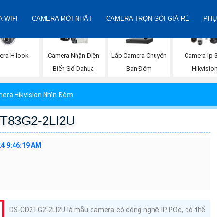
 WIFI
CAMERA MỚI NHẤT
CAMERA TRỌN GÓI GIÁ RẺ
PHỤ
era Hilook
Camera Nhận Diện
Lắp Camera Chuyên
Camera Ip 
Biển Số Dahua
Ban Đêm
Hikvisio
era Hikvision Nhìn Đêm
2T83G2-2LI2U
4 9:46:19 AM
DS-CD2TG2-2LI2U là mẫu camera có công nghệ IP POe, có thể