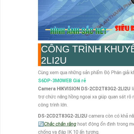
CÔNG TRÌNH KHUY
2LI2U
Cùng xem qua những sản phẩm Độ Phân giải k
S6DP-3M0WEB Giá rẻ
Camera HIKVISION
DS-2CD2T83G2-2LI2U
l
trợ chức năng hồng ngoại xa giúp quan sát rõ
công trình lớn.
DS-2CD2T83G2-2LI2U
camera còn có khả nă
🔄
Chắc chắn rằng
hoạt động ổn định trong mọ
chống va đập IK 10 ấn tượng.