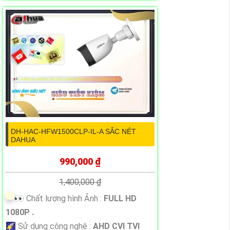
DH-HAC-HFW1500CLP-IL-A SẮC NÉT
DAHUA
990,000 ₫
1,400,000 ₫
️👀 Chất lượng hình Ảnh :
FULL HD
1080P .
🌠 Sử dụng công nghệ :
AHD CVI TVI