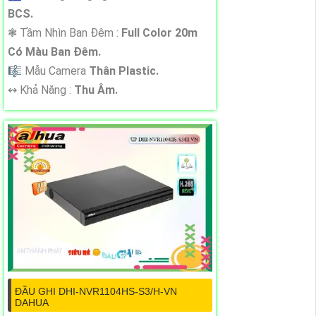
BCS.
❃ Tầm Nhìn Ban Đêm :
Full Color 20m
Có Màu Ban Đêm.
🎼️ Mẫu Camera
Thân Plastic.
️↭ Khả Năng :
Thu Âm.
ĐẦU GHI DHI-NVR1104HS-S3/H-VN
DAHUA