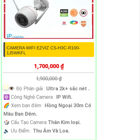
CAMERA WIFI EZVIZ CS-H3C-R100-
1J5WKFL
1,700,000 ₫
1,900,000 ₫
👁 Độ Phân giải :
Ultra 2k+ sắc nét .
⚛️ Công Nghệ Camera :
IP Wifi.
🌈 Xem ban đêm :
Hồng Ngoại 30m Có
Màu Ban Ðêm.
🎲 Cấu Tạo Camera
Thân Kim loại.
️🔈 Ưu Điểm :
Thu Âm Và Loa.