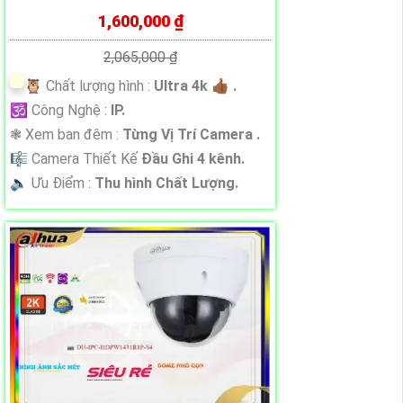
1,600,000 ₫
2,065,000 ₫
🦉 Chất lượng hình :
Ultra 4k 👍🏾 .
🕉️ Công Nghệ :
IP.
❃ Xem ban đêm :
Từng Vị Trí Camera .
🎼️ Camera Thiết Kế
Đầu Ghi 4 kênh.
️🔈 Ưu Điểm :
Thu hình Chất Lượng.