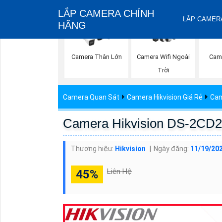
LẮP CAMERA CHÍNH
LẮP CAMERA
HÃNG
Camera Wifi Ngoài
Cam
Camera Thân Lớn
Trời
Camera Quan Sát
Camera Hikvision Giá Rẻ
Cam
Camera Hikvision DS-2CD
Thương hiệu:
Hikvision
Ngày đăng:
11/19/202
Liên Hệ
45%