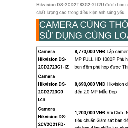
Hikvision DS-2CD2T83G2-2LI2U
được bán nh
chất lượng cao trong điều kiện ánh sáng yếu.
CAMERA CÙNG THÔ
SỬ DỤNG CÙNG LO
Camera
8,770,000 VNĐ
Lắp camera 
Hikvision DS-
MP FULL HD 1080P Phù hợ
2CD2723G1-IZ
ban đêm phù hợp được Thi
Camera
Hikvision DS-
8,690,000 VNĐ
Hikvision d
2CD2723G0-
đến 2.0 MP Mẫu Đẹp
IZS
Camera
1,200,000 VNĐ
Với Chức N
Hikvision DS-
tiêu chuẩn Giám sát ban đ
2CV2Q21FD-