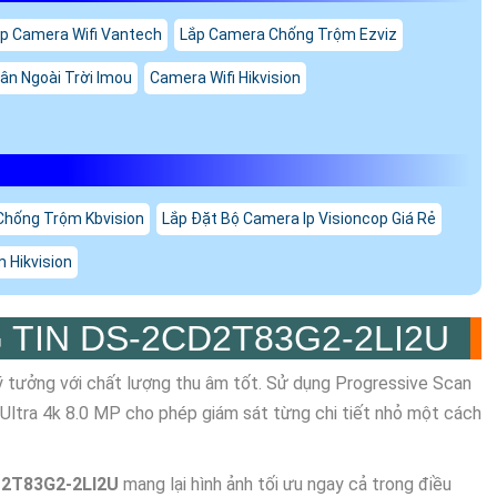
p Camera Wifi Vantech
Lắp Camera Chống Trộm Ezviz
ân Ngoài Trời Imou
Camera Wifi Hikvision
Chống Trộm Kbvision
Lắp Đặt Bộ Camera Ip Visioncop Giá Rẻ
 Hikvision
 TIN
DS-2CD2T83G2-2LI2U
lý tưởng với chất lượng thu âm tốt. Sử dụng Progressive Scan
ltra 4k 8.0 MP cho phép giám sát từng chi tiết nhỏ một cách
2T83G2-2LI2U
mang lại hình ảnh tối ưu ngay cả trong điều