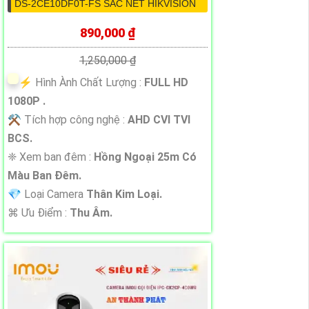
DS-2CE10DF0T-FS SẮC NÉT HIKVISION
890,000 ₫
1,250,000 ₫
️⚡ Hình Ành Chất Lượng :
FULL HD
1080P .
⚒ Tích hợp công nghệ :
AHD CVI TVI
BCS.
❈ Xem ban đêm :
Hồng Ngoại 25m Có
Màu Ban Đêm.
💎 Loại Camera
Thân Kim Loại.
️⌘ Ưu Điểm :
Thu Âm.