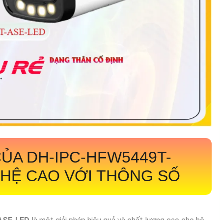
CỦA
DH-IPC-HFW5449T-
HỆ CAO VỚI THÔNG SỐ