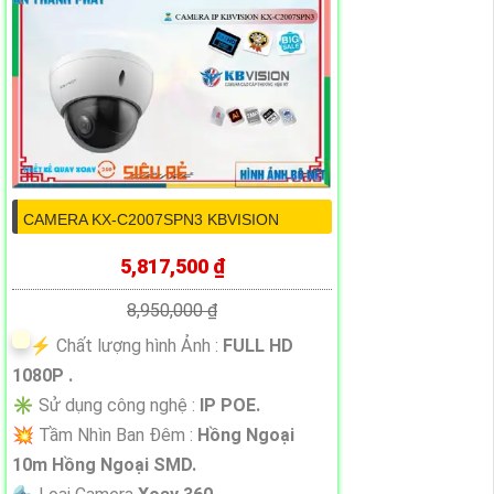
CAMERA KX-C2007SPN3 KBVISION
5,817,500 ₫
8,950,000 ₫
️⚡ Chất lượng hình Ảnh :
FULL HD
1080P .
✳️ Sử dụng công nghệ :
IP POE.
💥 Tầm Nhìn Ban Đêm :
Hồng Ngoại
10m Hồng Ngoại SMD.