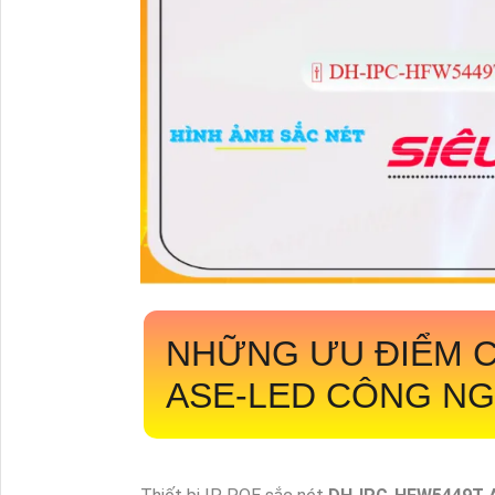
NHỮNG ƯU ĐIỂM 
ASE-LED
CÔNG NG