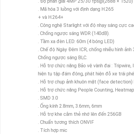
. Độ phân giải 4MP 25/30 fps@(2688 × 1520)
. Mã hóa 3 luồng với định dạng H.265
+ và H.264+
. Công nghệ Starlight với độ nhạy sáng cực 
. Chống ngược sáng WDR (140dB).
. Tầm xa đèn LED: 60m (4 bóng LED)
. Chế độ Ngày Đêm ICR, chống nhiễu hình ản
Chống ngược sáng BLC.
. Hỗ trợ chức năng Bảo vệ vành đai : Tripwire, 
hiện tụ tập đám đông, phát hiện đỗ xe trái phé
. Hỗ trợ chụp ảnh khuôn mặt (face detection)
. Hỗ trợ chức năng People Counting, Heatmap, p
. SMD 3.0
. Ống kính 2.8mm, 3.6mm, 6mm
. Hỗ trợ khe cắm thẻ nhớ lên đến 256GB
. Chuẩn tương thích ONVIF
. Tích hợp mic