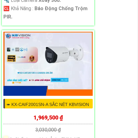
🔩 Loại Camera
Xoay 360.
️🆑 Khả Năng :
Báo Động Chống Trộm
PIR.
➠ KX-CAIF2001SN-A SẮC NÉT KBVISION
1,969,500 ₫
3,030,000 ₫