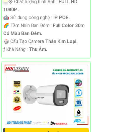
☀️ Chất lượng hình Ảnh :
FULL HD
1080P .
🤖️ Sử dụng công nghệ :
IP POE.
🌈 Tầm Nhìn Ban Đêm :
Full Color 30m
Có Màu Ban Đêm.
🎲 Cấu Tạo Camera
Thân Kim Loại.
️ƒ Khả Năng :
Thu Âm.