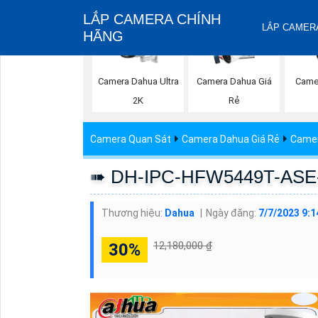
LẮP CAMERA CHÍNH
LẮP CAMERA
HÃNG
Camera Dahua Ultra
Camera Dahua Giá
Came
2K
Rẻ
Camera Quan Sát
Camera Dahua Giá Rẻ
Camer
➠ DH-IPC-HFW5449T-ASE-
Thương hiệu:
Dahua
Ngày đăng:
7/7/2023 9:1
12,180,000 ₫
30%