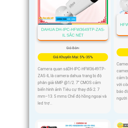
HFW
DAHUA DH-IPC-HFW3649TP-ZAS-
IL SẮC NÉT
Giá Bán:
Giá Khuyến Mại: 5%-35%
Camer
Camera quan sáDH-IPC-HFW3649TP-
camer
ZAS-IL là camera dahua trang bị độ
cảm bi
phân giải 6MP @1/2. 7" CMOS cảm
với c
biến hình ảnh Tiêu cự thay đổi 2. 7
báo đ
mm–13. 5 mms Chế độ hồng ngoại và
người
led trợ...