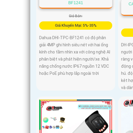
BF1241
C
Giá Bán:
Giá Khuyến Mại: 5%-35%
Dahua DHI-TPC-BF1241 có độ phân
giải 4MP ghi hình siêu nét với hai ống
DH-IP
kính cho tầm nhìn xa với công nghệ AI
người 
phân biệt và phát hiện người/xe. Khả
ràng v
năng chống nước IP67 nguồn 12 VDC
động 
hoặc PoE phù hợp lắp ngoài trời
hú. độ
kêt h
và dà