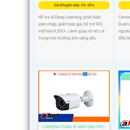
Giá Khuyến Mại: 5%-35%
Hỗ trợ AI Deep Learning, phát hiện
Camer
xâm nhập, giảm báo giả, hỗ trợ ROI,
Dual L
mã hóa H.265+, cảnh quay rõ nét cả
người/
trong môi trường ánh sáng yếu
điều 
CAMERA THÂN IP 4MP DHI-TPC-