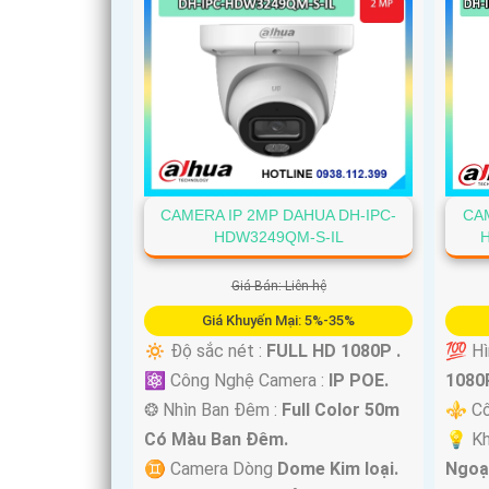
CAM
CAMERA IP 2MP DAHUA DH-IPC-
HDW3249QM-S-IL
Giá Bán: Liên hệ
Giá Khuyến Mại: 5%-35%
💯 Hì
🔅 Độ sắc nét :
FULL HD 1080P .
1080P
⚛️ Công Nghệ Camera :
IP POE.
⚜️ C
❂ Nhìn Ban Đêm :
Full Color 50m
💡 K
Có Màu Ban Ðêm.
Ngoạ
♊ Camera Dòng
Dome Kim loại.