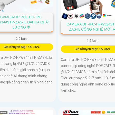
CAMERA IP POE DH-IPC-
3449TP-ZAS-IL DAHUA CHẤT
CAMERA DH-IPC-HFW3249T
LƯỢNG 🌟
ZAS-IL CÔNG NGHỆ MỚI 
Giá Bán:
Giá Bán:
Giá Khuyến Mại: 5%-35%
Giá Khuyến Mại: 5%-35%
a DH-IPC-HFW3449TP-ZAS-IL là
Camera DH-IPC-HFW3249TP-ZAS-
a trang bị 4MP @1/2. 9" CMOS
camera ip công nghê POE 2MP, 
ến hình ảnh giải pháp hiệu quả
@1/2. 9" CMOS cảm biến hình ản
ông nghệ AI thông minh chống
Tiêu cự thay đổi 2. 7 mm–13. 5
ộng giả bằng phân tích hình dạng
dụng công nghệ ánh sáng kép ti
tiến cho...