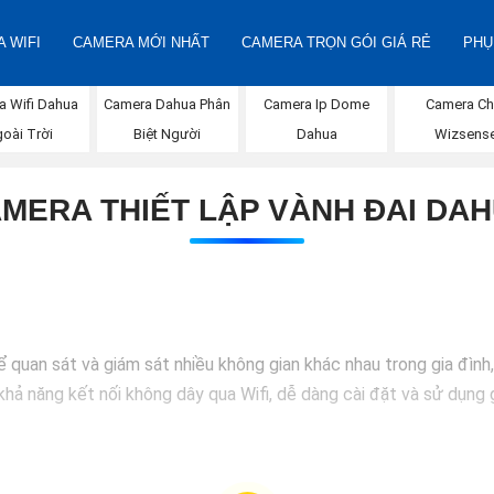
 WIFI
CAMERA MỚI NHẤT
CAMERA TRỌN GÓI GIÁ RẺ
PHỤ
a Wifi Dahua
Camera Dahua Phân
Camera Ip Dome
Camera Ch
oài Trời
Biệt Người
Dahua
Wizsens
MERA THIẾT LẬP VÀNH ĐAI DA
 quan sát và giám sát nhiều không gian khác nhau trong gia đình
khả năng kết nối không dây qua Wifi, dễ dàng cài đặt và sử dụng