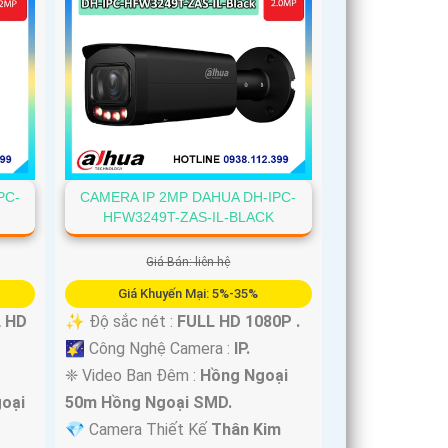
PC-
CAMERA IP 2MP DAHUA DH-IPC-
HFW3249T-ZAS-IL-BLACK
Giá Bán: liên hệ
Giá Khuyến Mại: 5%-35%
 HD
✨ Độ sắc nét :
FULL HD 1080P .
🌠 Công Nghệ Camera :
IP.
❈ Video Ban Đêm :
Hồng Ngoại
oại
50m Hồng Ngoại SMD.
💎 Camera Thiết Kế
Thân Kim