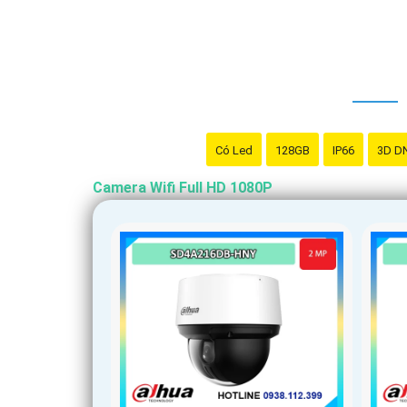
Có Led
128GB
IP66
3D D
Camera Wifi Full HD 1080P