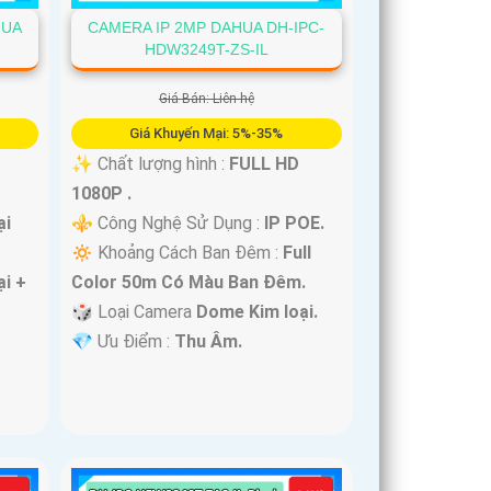
HUA
CAMERA IP 2MP DAHUA DH-IPC-
HDW3249T-ZS-IL
Giá Bán: Liên hệ
Giá Khuyến Mại: 5%-35%
✨ Chất lượng hình :
FULL HD
1080P .
ại
⚜️ Công Nghệ Sử Dụng :
IP POE.
🔅 Khoảng Cách Ban Đêm :
Full
i +
Color 50m Có Màu Ban Ðêm.
🎲 Loại Camera
Dome Kim loại.
️💎 Ưu Điểm :
Thu Âm.