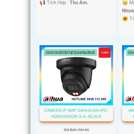
👑 M
️📢 Tích Hợp :
Thu Âm.
Nhựa
️☣️ T
CAMERA IP 4MP DAHUA DH-IPC-
AM
HDW3449QM-S-IL-BLACK
Giá Bán: liên hệ