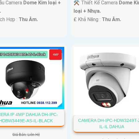
ẫu Camera
Dome Kim loại +
⚒ Thiết Kế Camera
Dome K
.
loại + Nhựa.
ích Hợp :
Thu Âm.
️₤ Khả Năng :
Thu Âm.
ERA IP 4MP DAHUA DH-IPC-
CAMERA DH-IPC-HDW3249T-
HDBW3449E-AS-IL-BLACK
IL-IL DAHUA
Giá Bán: Liên Hệ