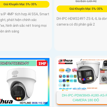
Giá Bán: Liên Hệ
Giá Khuyến Mại: 5%-35%
Giá Khuyến Mại: 5%-35%
a IP 4MP tích hợp AI SSA, Smart
DH-IPC-HDW3249T-ZS-IL-IL là dò
ight, phát hiện chính xác
camera có độ phân giải 2
xe, hình ảnh sắc nét trong mọi
kiện ánh sáng
DH-IPC-PDW3849-A180-AS-
CAMERA 180 ĐỘ