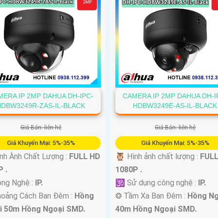
ERA IP 2MP DAHUA DH-IPC-
CAMERA IP 2MP DAHUA DH-I
HDBW3249R-ZAS-IL-BLACK
HDBW3249E-AS-IL-BLACK
Giá Bán: liên hệ
Giá Bán: liên hệ
Giá Khuyến Mại: 5%-35%
Giá Khuyến Mại: 5%-35%
nh Ành Chất Lượng :
FULL HD
🦉 Hình ảnh chất lượng :
FULL
 .
1080P .
ông Nghệ :
IP.
🕉️ Sử dụng công nghệ :
IP.
hoảng Cách Ban Đêm :
Hồng
❂ Tầm Xa Ban Đêm :
Hồng Ng
i 50m Hồng Ngoại SMD.
40m Hồng Ngoại SMD.