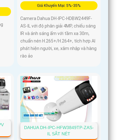
Giá Khuyến Mại: 5%-35%
Camera Dahua DH-IPC-HDBW2449F-
ng
AS-IL với độ phân giải 4MP, chiếu sáng
IR và ánh sáng ấm với tầm xa 30m,
chuẩn nén H.265+/H.264+, tích hợp AI
phát hiện người, xe, xâm nhập và hàng
rào ảo
PV
DAHUA DH-IPC-HFW3849TP-ZAS-
IL SẮT NÉT