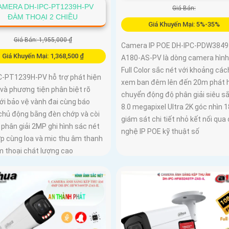
AMERA DH-IPC-PT1239H-PV
Giá Bán:
ĐÀM THOẠI 2 CHIỀU
Giá Khuyến Mại: 5%-35%
Giá Bán: 1,955,000 ₫
Camera IP POE DH-IPC-PDW3849
Giá Khuyến Mại: 1,368,500 ₫
A180-AS-PV là dòng camera hình
Full Color sắc nét với khoảng các
C-PT1239H-PV hỗ trợ phát hiện
xem ban đêm lên đến 20m phát 
và phương tiện phân biệt rõ
chuyển động độ phân giải siêu s
ới bảo vệ vành đai cùng báo
8.0 megapixel Ultra 2K góc nhìn 
chủ động bằng đèn chớp và còi
giám sát chi tiết nhỏ kết nối qua
 phân giải 2MP ghi hình sác nét
nghệ IP POE kỹ thuật số
ợp cùng loa và mic thu âm thanh
m thoại chát lượng cao