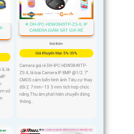
✲ DH-IPC-HDW3849TP-ZS-IL IP
P-
CAMERA GIÁM SÁT GIÁ RẺ
➤
Giá Bán:
Giá Khuyến Mại: 5%-35%
Camera giá rẻ DH-IPC-HDW3849TP-
IL là
ZS-IL là loại Camera IP 8MP @1/2. 7"
4MP
CMOS cảm biến hình ảnh Tiêu cự thay
h
đổi 2. 7 mm–13. 5 mm tích hợp chức
 mm sử
năng Thu âm phát hiện chuyển động
ên
thông...