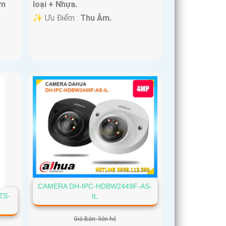
im
loại + Nhựa.
️✨ Ưu Điểm :
Thu Âm.
CAMERA DH-IPC-HDBW2449F-AS-
ZS-
IL
Giá Bán: liên hệ