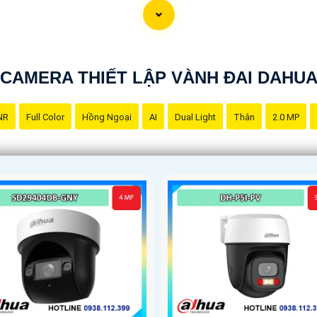
CAMERA THIẾT LẬP VÀNH ĐAI DAHU
NR
Full Color
Hồng Ngoại
AI
Dual Light
Thân
2.0 MP