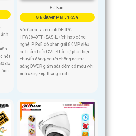
Giá Bán:
Giá Khuyến Mại: 5%-35%
-
Với Camera an ninh DH-IPC-
 ảnh
HFW3849TP-ZAS-IL tích hợp công
h
nghệ IP PoE độ phân giải 8.0MP siêu
hiện
nét cảm biến CMOS hỗ trợ phát hiện
ắc nét
chuyển động/người chống ngược
180 độ
sáng DWDR giám sát đêm có màu với
 công
ánh sáng kép thông minh