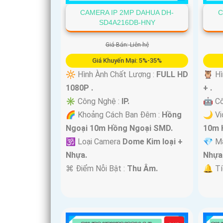
CAMERA IP 2MP DAHUA DH-
C
SD4A216DB-HNY
Giá Bán: Liên hệ
Giá Khuyến Mại: 5%-35%
🔆 Hình Ành Chất Lượng :
FULL HD
🦉 Hì
1080P .
+ .
✳️ Công Nghệ :
IP.
🤖️ C
🌈 Khoảng Cách Ban Đêm :
Hồng
🌙 Vi
Ngoại 10m Hồng Ngoại SMD.
10m 
🕉️ Loại Camera
Dome Kim loại +
💎 M
Nhựa.
Nhựa
'
️⌘ Điểm Nỗi Bật :
Thu Âm.
️🔔 T