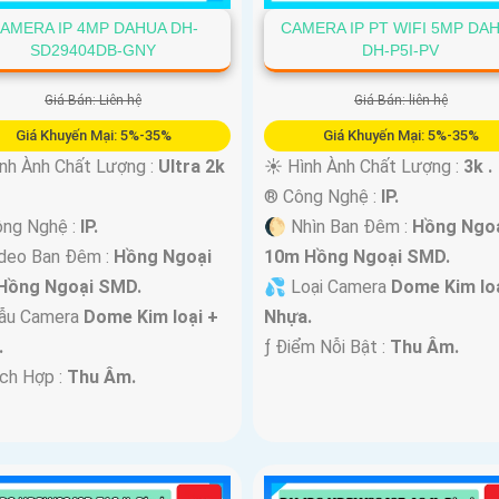
AMERA IP 4MP DAHUA DH-
CAMERA IP PT WIFI 5MP DA
SD29404DB-GNY
DH-P5I-PV
Giá Bán: Liên hệ
Giá Bán: liên hệ
Giá Khuyến Mại: 5%-35%
Giá Khuyến Mại: 5%-35%
nh Ành Chất Lượng :
Ultra 2k
☀️ Hình Ành Chất Lượng :
3k .
®️ Công Nghệ :
IP.
ông Nghệ :
IP.
🌔 Nhìn Ban Đêm :
Hồng Ngo
deo Ban Đêm :
Hồng Ngoại
10m Hồng Ngoại SMD.
Hồng Ngoại SMD.
💦 Loại Camera
Dome Kim loạ
ẫu Camera
Dome Kim loại +
Nhựa.
.
️ƒ Điểm Nỗi Bật :
Thu Âm.
ích Hợp :
Thu Âm.