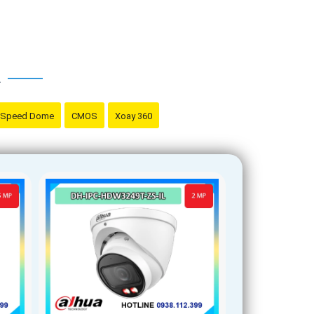
A
Speed Dome
CMOS
Xoay 360