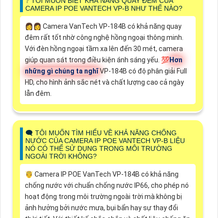
❔ TÔI MUỐN BIẾT KHẢ NĂNG QUAY ĐÊM CỦA
CAMERA IP POE VANTECH VP-B NHƯ THẾ NÀO?
️👩‍👩 Camera VanTech VP-184B có khả năng quay
đêm rất tốt nhờ công nghệ hồng ngoại thông minh.
Với đèn hồng ngoại tầm xa lên đến 30 mét, camera
giúp quan sát trong điều kiện ánh sáng yếu. 💯
Hơn
những gì chúng ta nghĩ
VP-184B có độ phân giải Full
HD, cho hình ảnh sắc nét và chất lượng cao cả ngày
lẫn đêm.
🗨️ TÔI MUỐN TÌM HIỂU VỀ KHẢ NĂNG CHỐNG
NƯỚC CỦA CAMERA IP POE VANTECH VP-B LIỆU
NÓ CÓ THỂ SỬ DỤNG TRONG MÔI TRƯỜNG
NGOÀI TRỜI KHÔNG?
🤴 Camera IP POE VanTech VP-184B có khả năng
chống nước với chuẩn chống nước IP66, cho phép nó
hoạt động trong môi trường ngoài trời mà không bị
ảnh hưởng bởi nước mưa, bụi bẩn hay sự thay đổi