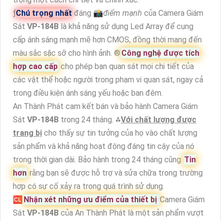
ƒ
Chú trọng nhất
đáng 📸
điểm mạnh
của Camera Giám
Sát
VP-184B
là khả năng sử dụng Led Array để cung
cấp ánh sáng mạnh mẽ hơn CMOS, đồng thời mang đến
màu sắc sặc sỡ cho hình ảnh. ®️
Công nghệ được tích
hợp cao cấp
cho phép bạn quan sát mọi chi tiết của
các vật thể hoặc người trong phạm vi quan sát, ngay cả
trong điều kiện ánh sáng yếu hoặc ban đêm.
An Thành Phát cam kết bán và bảo hành Camera Giám
Sát
VP-184B
trong 24 tháng. ⁂
Với chất lượng được
trang bị
cho thấy sự tin tưởng của họ vào chất lượng
sản phẩm và khả năng hoạt động đáng tin cậy của nó
trong thời gian dài. Bảo hành trong 24 tháng cũng
Tin
hơn
rằng bạn sẽ được hỗ trợ và sửa chữa trong trường
hợp có sự cố xảy ra trong quá trình sử dụng.
🆑
Nhận xét những ưu điểm của thiết bị
Camera Giám
Sát
VP-184B
của An Thành Phát là một sản phẩm vượt