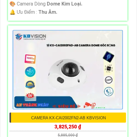
🎨 Camera Dòng
Dome Kim Loại.
️🔔 Ưu Điểm :
Thu Âm.
CAMERA KX-CAI2002FN2-AB KBVISION
3,825,250 ₫
5,885,000 ₫