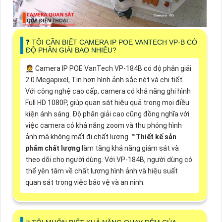
❓ TÔI CẦN BIẾT CAMERA IP POE VANTECH VP-B CÓ
ĐỘ PHÂN GIẢI BAO NHIÊU?
🤵 Camera IP POE VanTech VP-184B có độ phân giải
2.0 Megapixel, Tin hơn hình ảnh sắc nét và chi tiết.
Với công nghệ cao cấp, camera có khả năng ghi hình
Full HD 1080P, giúp quan sát hiệu quả trong mọi điều
kiện ánh sáng. Độ phân giải cao cũng đồng nghĩa với
việc camera có khả năng zoom và thu phóng hình
ảnh mà không mất đi chất lượng. ™️
Thiết kế sản
phẩm chất lượng
làm tăng khả năng giám sát và
theo dõi cho người dùng. Với VP-184B, người dùng có
thể yên tâm về chất lượng hình ảnh và hiệu suất
quan sát trong việc bảo vệ và an ninh.