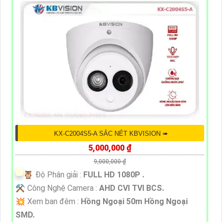
KX-C2004S5-A SẮC NÉT KBVISION ➠
5,000,000 ₫
9,000,000 ₫
🦉 Độ Phân giải :
FULL HD 1080P .
⚒ Công Nghệ Camera :
AHD CVI TVI BCS.
💥 Xem ban đêm :
Hồng Ngoại 50m Hồng Ngoại
SMD.