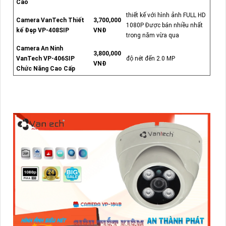
Cao
thiết kế với hình ảnh FULL HD
Camera VanTech Thiết
3,700,000
1080P Được bán nhiều nhất
kế Đẹp VP-408SIP
VNĐ
trong năm vừa qua
Camera An Ninh
3,800,000
VanTech VP-406SIP
độ nét đến 2.0 MP
VNĐ
Chức Năng Cao Cấp