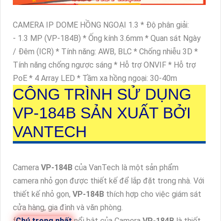
CAMERA IP DOME HỒNG NGOẠI 1.3 * Độ phân giải:
- 1.3 MP (VP-184B) * Ống kính 3.6mm * Quan sát Ngày
/ Đêm (ICR) * Tính năng: AWB, BLC * Chống nhiễu 3D *
Tính năng chống ngược sáng * Hỗ trợ ONVIF * Hỗ trợ
PoE * 4 Array LED * Tầm xa hồng ngoại: 30-40m
CÔNG TRÌNH SỬ DỤNG
VP-184B
SẢN XUẤT BỞI
VANTECH
Camera
VP-184B
của VanTech là một sản phẩm
camera nhỏ gọn được thiết kế để lắp đặt trong nhà. Với
thiết kế nhỏ gọn,
VP-184B
thích hợp cho việc giám sát
cửa hàng, gia đình và văn phòng.
ƒ
Chú trọng nhất
nổi bật của Camera
VP-184B
là thiết