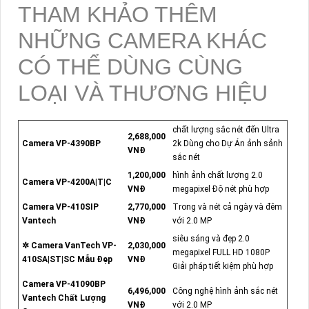
THAM KHẢO THÊM
NHỮNG CAMERA KHÁC
CÓ THỂ DÙNG CÙNG
LOẠI VÀ THƯƠNG HIỆU
chất lượng sắc nét đến Ultra
2,688,000
Camera VP-4390BP
2k Dùng cho Dự Án ảnh sảnh
VNĐ
sắc nét
1,200,000
hình ảnh chất lượng 2.0
Camera VP-4200A|T|C
VNĐ
megapixel Độ nét phù hợp
Camera VP-410SIP
2,770,000
Trong và nét cả ngày và đêm
Vantech
VNĐ
với 2.0 MP
siêu sáng và đẹp 2.0
✲ Camera VanTech VP-
2,030,000
megapixel FULL HD 1080P
410SA|ST|SC Mẫu Đẹp
VNĐ
Giải pháp tiết kiệm phù hợp
Camera VP-41090BP
6,496,000
Công nghệ hình ảnh sắc nét
Vantech Chất Lượng
VNĐ
với 2.0 MP