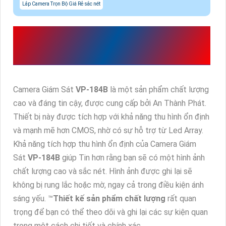
Lắp Camera Trọn Bộ Giá Rẻ sắc nét
CAMERA CHÍNH HÃNG
VP-184B
CỦA VANTECH
Camera Giám Sát
VP-184B
là một sản phẩm chất lượng
cao và đáng tin cậy, được cung cấp bởi An Thành Phát.
Thiết bị này được tích hợp với khả năng thu hình ổn định
và mạnh mẽ hơn CMOS, nhờ có sự hỗ trợ từ Led Array.
Khả năng tích hợp thu hình ổn định của Camera Giám
Sát
VP-184B
giúp Tin hơn rằng bạn sẽ có một hình ảnh
chất lượng cao và sắc nét. Hình ảnh được ghi lại sẽ
không bị rung lắc hoặc mờ, ngay cả trong điều kiện ánh
sáng yếu. ™️
Thiết kế sản phẩm chất lượng
rất quan
trọng để bạn có thể theo dõi và ghi lại các sự kiện quan
trọng một cách chi tiết và chính xác.