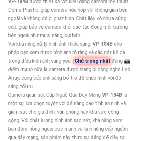
VP-184B
được thiết kế với kiểu dáng camera mỹ thuật
Dome Plastic, giúp camera hòa hợp với không gian bên
ngoài và không dễ bị phát hiện. Chất liệu vỏ nhựa cứng
cáp, giúp bảo vệ camera khỏi các tác động môi trường
bên ngoài như mưa, nắng, bụi bẩn.
Với khả năng xử lý hình ảnh thiếu sáng,
VP-184B
cho
phép bạn xem được hình ảnh rõ ràng và sắc nét kể cả
trong điều kiện ánh sáng yếu. ƒ
Chú trọng nhất
đáng 📸
điểm mạnh
nữa là camera được trang bị công nghệ Led
Array, cung cấp ánh sáng bổ trợ để chụp hình với độ
sáng tối ưu.
Camera quan sát Cấp Nguồ Qua Dây Mạng
VP-184B
là
một sự lựa chọn tuyệt vời để nâng cao tính an ninh và
giám sát cho gia đình, văn phòng hay khu vực công
cộng. Với chất lượng hình ảnh sắc nét, khả năng xem
ban đêm, hồng ngoại cực mạnh và tính năng cấp nguồn
qua dây mạng, sản phẩm này thực sự đáng để đầu tư.