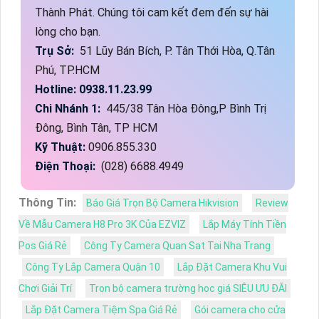
Thành Phát. Chúng tôi cam kết đem đến sự hài
lòng cho bạn.
Trụ Sở:
51 Lũy Bán Bích, P. Tân Thới Hòa, Q.Tân
Phú, TP.HCM
Hotline: 0938.11.23.99
Chi Nhánh 1:
445/38 Tân Hòa Đông,P Bình Trị
Đông, Bình Tân, TP HCM
Kỹ Thuật:
0906.855.330
Điện Thoại:
(028) 6688.4949
Thông Tin:
Báo Giá Trọn Bộ Camera Hikvision
Review
Về Mẫu Camera H8 Pro 3K Của EZVIZ
Lắp Máy Tính Tiền
Pos Giá Rẻ
Công Ty Camera Quan Sat Tai Nha Trang
Công Ty Lắp Camera Quận 10
Lắp Đặt Camera Khu Vui
Chơi Giải Trí
Trọn bộ camera trường học giá SIÊU ƯU ĐÃI
Lắp Đặt Camera Tiệm Spa Giá Rẻ
Gói camera cho cửa