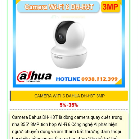
CAMERA WIFI 6 DAHUA DH-H3T 3MP
5%-35%
Camera Dahua DH-H3T là dòng camera quay quét trong
nhà 355° 3MP tích hợp Wi-Fi 6 Công nghệ AI phát hiện
người chuyển động và âm thanh bất thường đàm thoại
hai chiều, hồng ngoại tầm xa ban đêm 10m hỗ trợ thẻ