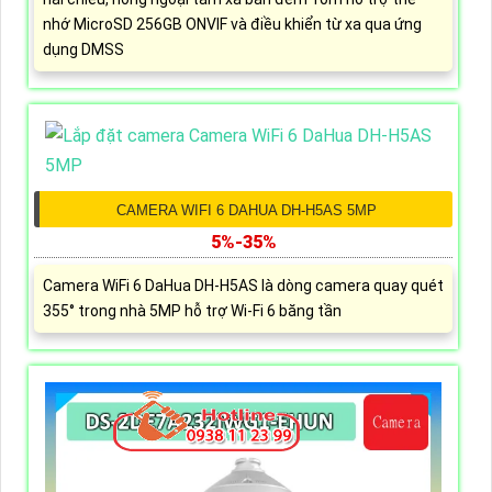
nhớ MicroSD 256GB ONVIF và điều khiển từ xa qua ứng
dụng DMSS
CAMERA WIFI 6 DAHUA DH-H5AS 5MP
5%-35%
Camera WiFi 6 DaHua DH-H5AS là dòng camera quay quét
355° trong nhà 5MP hỗ trợ Wi-Fi 6 băng tần