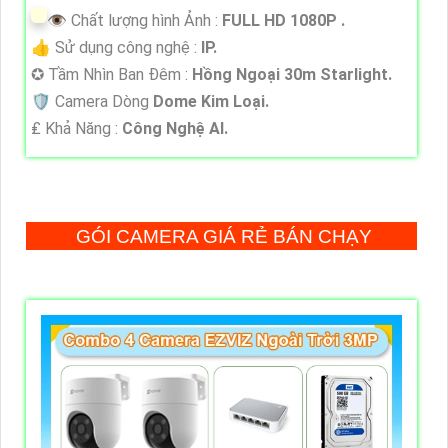
👁 Chất lượng hình Ảnh :
FULL HD 1080P .
👍 Sử dụng công nghệ :
IP.
✪ Tầm Nhìn Ban Đêm :
Hồng Ngoại 30m Starlight.
🛡 Camera Dòng
Dome Kim Loại.
️₤ Khả Năng :
Công Nghệ AI.
GÓI CAMERA GIÁ RẺ BÁN CHẠY