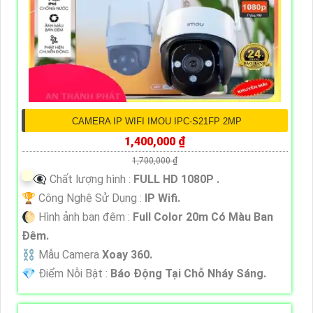
CAMERA IP WIFI IMOU IPC-S21FP 2MP
1,400,000 ₫
1,700,000 ₫
👁️‍🗨 Chất lượng hình :
FULL HD 1080P .
🏆 Công Nghệ Sử Dụng :
IP Wifi.
🌔 Hình ảnh ban đêm :
Full Color 20m Có Màu Ban
Ðêm.
⛓ Mẫu Camera
Xoay 360.
️💎 Điểm Nỗi Bật :
Báo Động Tại Chỗ Nháy Sáng.