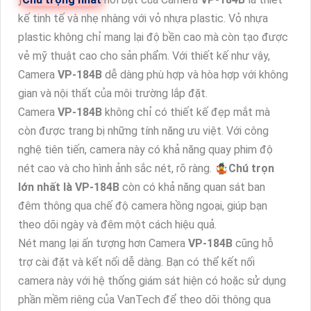
kế tinh tế và nhẹ nhàng với vỏ nhựa plastic. Vỏ nhựa
plastic không chỉ mang lại độ bền cao mà còn tạo được
vẻ mỹ thuật cao cho sản phẩm. Với thiết kế như vậy,
Camera
VP-184B
dễ dàng phù hợp và hòa hợp với không
gian và nội thất của môi trường lắp đặt.
Camera
VP-184B
không chỉ có thiết kế đẹp mắt mà
còn được trang bị những tính năng ưu việt. Với công
nghệ tiên tiến, camera này có khả năng quay phim độ
nét cao và cho hình ảnh sắc nét, rõ ràng. 🤹
Chú trọn
lớn nhất là
VP-184B
còn có khả năng quan sát ban
đêm thông qua chế độ camera hồng ngoại, giúp bạn
theo dõi ngày và đêm một cách hiệu quả.
Nét mang lại ấn tượng hơn Camera
VP-184B
cũng hỗ
trợ cài đặt và kết nối dễ dàng. Bạn có thể kết nối
camera này với hệ thống giám sát hiện có hoặc sử dụng
phần mềm riêng của VanTech để theo dõi thông qua