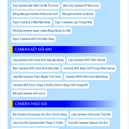
Top Camera Sắc Nét Giá Rẻ Ổn Định
Báo Giá Camera IP Kbvision
Bảng báo giá camera hikvision mới
Báo giá camera ip dahua
Top 5 Camera 2 Mắt Nên Mua
Top 5 Camera Lắp Trong Nhà
Những camera quay video đóng hàng chi tiết
Top 5 Camera Wifi 360 Nên Mua
CAMERA KẾT NỐI WIFI
Lắp camera wifi Imou tích hợp báo động
Lắp Camera Wifi Thân Dahua
Bán Camera Wifi Hình Ảnh Siêu Nét
Camera Wifi Xoay 360 Trong Nhà Dahua
Lắp Đặt Camera Thân Ngoài Trời Imou
Camera Wifi Hikvision Báo Động
Camera Wifi Ezviz Xoay 360 Độ Chính Hãng chất lượng tốt
Báo giá camera wifi ezviz
CAMERA THEO GÓI
Bộ Camera Visioncop Ghi Âm Chính hãng
Lắp Camera Hikvision Trọn Bộ
Lắp Trọn Bộ Camera Đàm Thoại 2 Chiều
Trọn Bộ Camera Dahua Ghi Âm