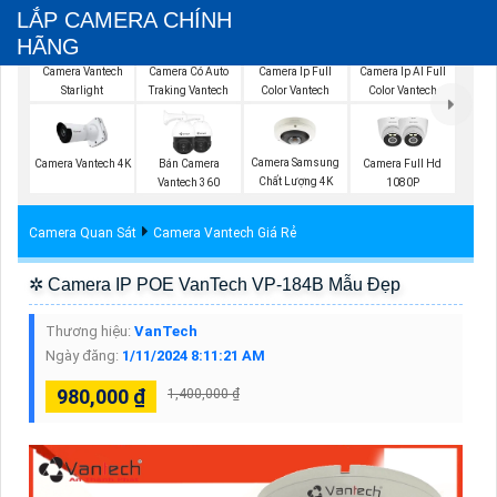
LẮP CAMERA CHÍNH
HÃNG
Camera Vantech
Camera Có Auto
Camera Ip Full
Camera Ip AI Full
Starlight
Traking Vantech
Color Vantech
Color Vantech
Camera Samsung
Camera Vantech 4K
Bán Camera
Camera Full Hd
Chất Lượng 4K
Vantech 360
1080P
Camera Quan Sát
Camera Vantech Giá Rẻ
✲ Camera IP POE VanTech VP-184B Mẫu Đẹp
Thương hiệu:
VanTech
Ngày đăng:
1/11/2024 8:11:21 AM
980,000 ₫
1,400,000 ₫