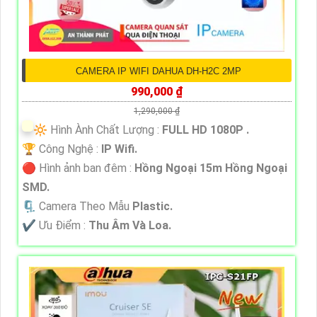
CAMERA IP WIFI DAHUA DH-H2C 2MP
990,000 ₫
1,290,000 ₫
🔆 Hình Ành Chất Lượng :
FULL HD 1080P .
🏆 Công Nghệ :
IP Wifi.
🔴 Hình ảnh ban đêm :
Hồng Ngoại 15m Hồng Ngoại
SMD.
🗜️ Camera Theo Mẫu
Plastic.
️✔️ Ưu Điểm :
Thu Âm Và Loa.