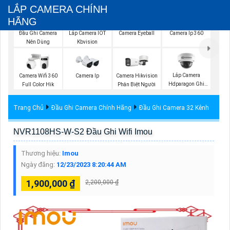
LẮP CAMERA CHÍNH
HÃNG
Đầu Ghi Camera
Lắp Camera IOT
Camera Eyeball
Camera Ip 360
Nên Dùng
Kbvision
Lắp Camera
Camera Wifi 360
Camera Ip
Camera Hikvision
Hdparagon Ghi
Full Color Hik
Phân Biệt Người
Âm
Trang Chủ
Đầu Ghi Camera Chính Hãng
Đầu Ghi Camera 32 Kênh
NVR1108HS-W-S2 Đầu Ghi Wifi Imou
Thương hiệu:
Imou
Ngày đăng:
12/23/2023 8:20:44 AM
1,900,000 ₫
2,200,000 ₫