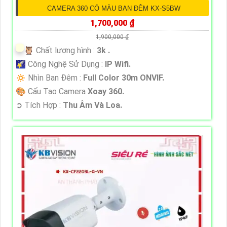
CAMERA 360 CÓ MÀU BAN ĐÊM KX-S5BW
1,700,000 ₫
1,900,000 ₫
🦉 Chất lượng hình :
3k .
🌠 Công Nghệ Sử Dụng :
IP Wifi.
🔅 Nhìn Ban Đêm :
Full Color 30m ONVIF.
🎨 Cấu Tạo Camera
Xoay 360.
️➲ Tích Hợp :
Thu Âm Và Loa.