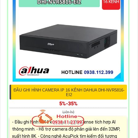
ĐẦU GHI HÌNH CAMERA IP 16 KÊNH DAHUA DHI-NVR5816-
EI2
5%-35%
Liên hệ
- Đầu ghi hình IP 16 kênh Dahua WizSense tích hợp AI
thông minh. - Hỗ trợ camera độ phân giải lên đến 32MP,
xuất hình 8K. - Công nghệ AcuPick tìm kiếm đối tượng