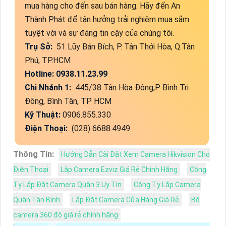
mua hàng cho đến sau bán hàng. Hãy đến An
Thành Phát để tận hưởng trải nghiệm mua sắm
tuyệt vời và sự đáng tin cậy của chúng tôi.
Trụ Sở:
51 Lũy Bán Bích, P. Tân Thới Hòa, Q.Tân
Phú, TP.HCM
Hotline: 0938.11.23.99
Chi Nhánh 1:
445/38 Tân Hòa Đông,P Bình Trị
Đông, Bình Tân, TP HCM
Kỹ Thuật:
0906.855.330
Điện Thoại:
(028) 6688.4949
Thông Tin:
Hướng Dẫn Cài Đặt Xem Camera Hikvision Cho
Điện Thoại
Lắp Camera Ezviz Giá Rẻ Chính Hãng
Công
Ty Lắp Đặt Camera Quận 3 Uy Tín
Công Ty Lắp Camera
Quận Tân Bình
Lắp Đặt Camera Cửa Hàng Giá Rẻ
Bộ
camera 360 độ giá rẻ chính hãng