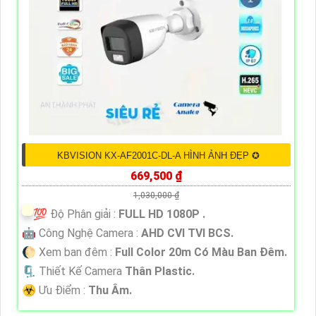
KBVISION KX-AF2001C-DL-A HÌNH ẢNH ĐẸP ✪
669,500 ₫
1,030,000 ₫
💯 Độ Phân giải :
FULL HD 1080P .
🤖️ Công Nghệ Camera :
AHD CVI TVI BCS.
🌔 Xem ban đêm :
Full Color 20m Có Màu Ban Ðêm.
🗜️ Thiết Kế Camera
Thân Plastic.
️☣️ Ưu Điểm :
Thu Âm.