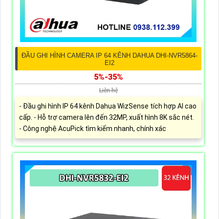
ĐẦU GHI HÌNH CAMERA IP 64 KÊNH DAHUA DHI-NVR5864-
EI2
5%-35%
Liên hệ
- Đầu ghi hình IP 64 kênh Dahua WizSense tích hợp AI cao
cấp. - Hỗ trợ camera lên đến 32MP, xuất hình 8K sắc nét.
- Công nghệ AcuPick tìm kiếm nhanh, chính xác