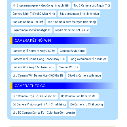
Những camera quay video đóng hàng chi tiết
Top 5 Camera Lắp Ngoài Trời
Camera Nhìn Thấy chữ Màn Hình
Báo giá camera 2 mắt hikvision
Báo Giá Camera Chi Tiết
Top 5 Camera Xem Mã Vạch Đơn Hàng
Loại camera nào tốt nhất giá rẻ
Top Camera Sắc Nét Giá Rẻ
CAMERA KẾT NỐI WIFI
Camera Wifi Ebitcam Xoay 360 Độ
Camera Ezviz Cube
Camera Wifi Chính Hãng Kbone Xoay 360
Báo giá camera wifi hikvision
Camera Wifi Xoay 360 Toàn Cảnh
Camera Wifi 3K
Lắp Camera Wifi Dahua Xoay 360 Giá Rẻ
Báo Giá Camera Wifi Imou
CAMERA THEO GÓI
Lắp Camera Trọn Bộ Giá Rẻ sắc nét
Bộ Camera Ban Đêm Có Màu
Bộ Camera Visioncop Ghi Âm Chính hãng
Bộ Camera Ip Chất Lượng
Lắp Bộ Camera Dahua Full Color ban đêm có màu