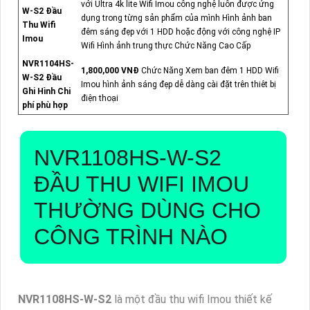
với Ultra 4k lite Wifi Imou công nghệ luôn được ứng
W-S2 Đầu
dụng trong từng sản phẩm của mình Hình ảnh ban
Thu Wifi
đêm sáng đẹp với 1 HDD hoặc động với công nghệ IP
Imou
Wifi Hình ảnh trung thực Chức Năng Cao Cấp
NVR1104HS-
1,800,000 VNĐ
Chức Năng Xem ban đêm 1 HDD Wifi
W-S2 Đầu
Imou hình ảnh sáng đẹp dễ dàng cài đặt trên thiêt bị
Ghi Hình Chi
điện thoại
phí phù hợp
NVR1108HS-W-S2
ĐẦU THU WIFI IMOU
THƯỜNG DÙNG CHO
CÔNG TRÌNH NÀO
NVR1108HS-W-S2
là một đầu thu wifi Imou thiết kế