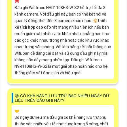
🎀
Đầu ghi Wifi Imou NVR1108HS-W-S2 hỗ trợ tối đa 8
kênh camera. Với đầu ghi này, bạn có thể kết nối và
quản lý đồng thời đến 8 camera khác nhau. 🔆
thiết
kế tích hợp cao cấp
rất mang nhiều tiện ích nếu bạn
muốn giám sát nhiều vị trí khác nhau, chẳng hạn như
các góc khác nhau trong nhà hoặc các khu vực khác
nhau trong văn phòng. Với khả năng kết nối thông qua
Wifi, bạn dễ dàng cài đặt và sử dụng đầu ghi này mà
không cần dây mạng phức tạp. Đầu ghi Wifi Imou
NVR1108HS-W-S2 là một giải pháp hoàn hảo cho hệ
thống giám sát đơn giản và hiệu quả.
😓 CÓ KHẢ NĂNG LƯU TRỮ BAO NHIÊU NGÀY DỮ
LIỆU TRÊN ĐẦU GHI NÀY?
🤝
Số ngày dữ liệu mà đầu ghi có khả năng lưu trữ phụ
thuộc vào nhiều yếu tố như dung lượng ổ cứng, chất