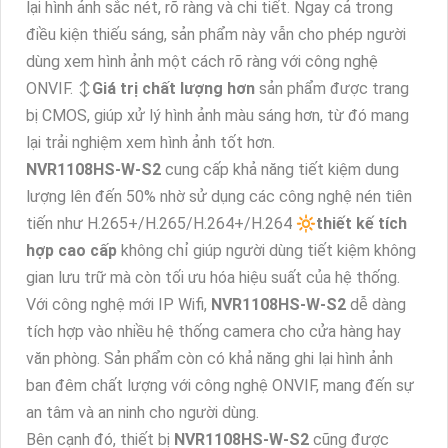
lại hình ảnh sắc nét, rõ ràng và chi tiết. Ngay cả trong
điều kiện thiếu sáng, sản phẩm này vẫn cho phép người
dùng xem hình ảnh một cách rõ ràng với công nghệ
ONVIF. ↕️
Giá trị chất lượng hơn
sản phẩm được trang
bị CMOS, giúp xử lý hình ảnh màu sáng hơn, từ đó mang
lại trải nghiệm xem hình ảnh tốt hơn.
NVR1108HS-W-S2
cung cấp khả năng tiết kiệm dung
lượng lên đến 50% nhờ sử dụng các công nghệ nén tiên
tiến như H.265+/H.265/H.264+/H.264 🔆
thiết kế tích
hợp cao cấp
không chỉ giúp người dùng tiết kiệm không
gian lưu trữ mà còn tối ưu hóa hiệu suất của hệ thống.
Với công nghệ mới IP Wifi,
NVR1108HS-W-S2
dễ dàng
tích hợp vào nhiều hệ thống camera cho cửa hàng hay
văn phòng. Sản phẩm còn có khả năng ghi lại hình ảnh
ban đêm chất lượng với công nghệ ONVIF, mang đến sự
an tâm và an ninh cho người dùng.
Bên cạnh đó, thiết bị
NVR1108HS-W-S2
cũng được