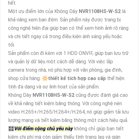
hết.
Một ưu điểm lớn của Không Dây
NVR1108HS-W-S2
là
khả năng xem ban đêm. Sản phẩm này được trang bị
công nghệ hiện đại giúp bạn có thể xem hình ảnh rõ ràng
và chi tiết ngay cả trong điều kiện ánh sáng yếu hoặc
tối.
Sản phẩm còn đi kèm với 1 HDD ONVIF, giúp bạn lưu trữ
và quản lý dữ liệu một cách dễ dàng. Với việc lắp
camera trong nhà, nó phù hợp với văn phòng, gia đình,
shop cửa hàng. 🔆
thiết kế tích hợp cao cấp
thể hiện
tính đa dạng và sự linh hoạt của sản phẩm.
Không Dây
NVR1108HS-W-S2
cũng được đánh giá cao
về khả năng tiết kiệm băng thông. Với công nghệ nén
video H.265+/H.265/H.264+/H.264, nó giúp giảm tải lưu
lượng mạng và tiết kiệm băng thông một cách hiệu quả.
🎛
Với điểm cộng chủ yếu này
không chỉ giúp bạn tiết
kiệm chi phí mà còn giảm thiểu tình trạng lag và gián