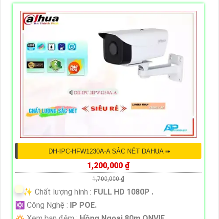
DH-IPC-HFW1230A-A SẮC NÉT DAHUA ➠
1,200,000 ₫
1,700,000 ₫
✨ Chất lượng hình :
FULL HD 1080P .
⚛️ Công Nghệ :
IP POE.
🔅 Xem ban đêm :
Hồng Ngoại 80m ONVIF.