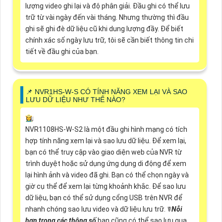
lượng video ghi lại và độ phân giải. Đầu ghi có thể lưu
trữ từ vài ngày đến vài tháng. Nhưng thường thì đầu
ghi sẽ ghi đè dữ liệu cũ khi dung lượng đầy. Để biết
chính xác số ngày lưu trữ, tôi sẽ cần biết thông tin chi
tiết về đầu ghi của bạn.
📌 NVR1HS-W-S CÓ TÍNH NĂNG XEM LẠI VÀ SAO
LƯU DỮ LIỆU NHƯ THẾ NÀO?
👩‍🌾
NVR1108HS-W-S2 là một đầu ghi hình mạng có tích
hợp tính năng xem lại và sao lưu dữ liệu. Để xem lại,
bạn có thể truy cập vào giao diện web của NVR từ
trình duyệt hoặc sử dụng ứng dụng di động để xem
lại hình ảnh và video đã ghi. Bạn có thể chọn ngày và
giờ cụ thể để xem lại từng khoảnh khắc. Để sao lưu
dữ liệu, bạn có thể sử dụng cổng USB trên NVR để
nhanh chóng sao lưu video và dữ liệu lưu trữ. ☤
Nỗi
hơn trong các thông số
bạn cũng có thể sao lưu qua