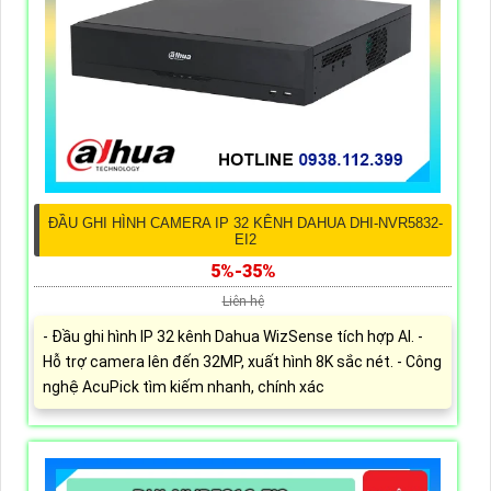
ĐẦU GHI HÌNH CAMERA IP 32 KÊNH DAHUA DHI-NVR5832-
EI2
5%-35%
Liên hệ
- Đầu ghi hình IP 32 kênh Dahua WizSense tích hợp AI. -
Hỗ trợ camera lên đến 32MP, xuất hình 8K sắc nét. - Công
nghệ AcuPick tìm kiếm nhanh, chính xác