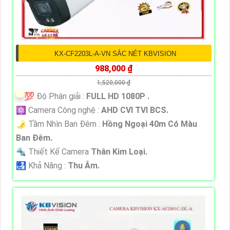
KX-CF2203L-A-VN SẮC NÉT KBVISION
988,000 ₫
1,520,000 ₫
💯 Độ Phân giải :
FULL HD 1080P .
⚛️ Camera Công nghệ :
AHD CVI TVI BCS.
🌛 Tầm Nhìn Ban Đêm :
Hồng Ngoại 40m Có Màu
Ban Đêm.
🔩 Thiết Kế Camera
Thân Kim Loại.
️🛃 Khả Năng :
Thu Âm.