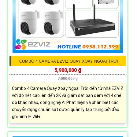
COMBO 4 CAMERA EZVIZ QUAY XOAY NGOÀI TRỜI
5,900,000 ₫
7,000,000 ₫
Combo 4 Camera Quay Xoay Ngoài Trời đến từ nhà EZVIZ
với độ nét cao lên đến 2K và giám sát ban đêm với 4 chế
độ khác nhau, công nghệ AI Phát hiện và phân biệt các
chuyển động chuẩn sát được quản lý tập trung bởi đầu
ghi hình IP WiFi