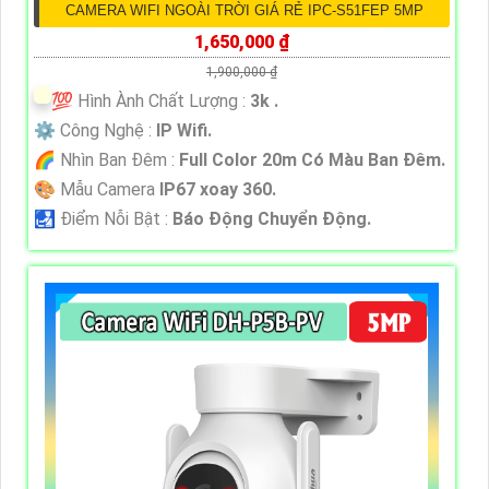
CAMERA WIFI NGOÀI TRỜI GIÁ RẺ IPC-S51FEP 5MP
1,650,000 ₫
1,900,000 ₫
💯 Hình Ành Chất Lượng :
3k .
⚙ Công Nghệ :
IP Wifi.
🌈 Nhìn Ban Đêm :
Full Color 20m Có Màu Ban Ðêm.
🎨 Mẫu Camera
IP67 xoay 360.
️🛃 Điểm Nỗi Bật :
Báo Động Chuyển Động.