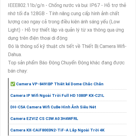
IEEE802.11b/g/n - Chống nước và bụi: IP67 - Hỗ trợ thẻ
nhớ tối đa 128GB - Tính năng cung cấp hình ảnh chất
lượng cao ngay cả trong điều kiện ánh sáng yếu (Low
Light) - Hỗ trợ thiết lập và quản lý từ xa thông qua ứng
dụng trên điện thoại di động
Đó là thông số kỹ thuật chi tiết về Thiết Bị Camera Wifi-
Dahua.
Top sản phẩm Báo Động Chuyển Động khác đang được
bán chạy:
✅ Camera VP-8491BP Thiêt kế Dome Chắc Chắn
Camera IP Wifi Ngoài Trời Full HD 1080P KX-C21L
DH-C5A Camera Wifi CuBe Hình Ảnh Siêu Nét
Camera EZVIZ CS C3W A0 3H4WFRL
Camera KX-CAiF8003N2-TiF-A Lắp Ngoài Trời 4K