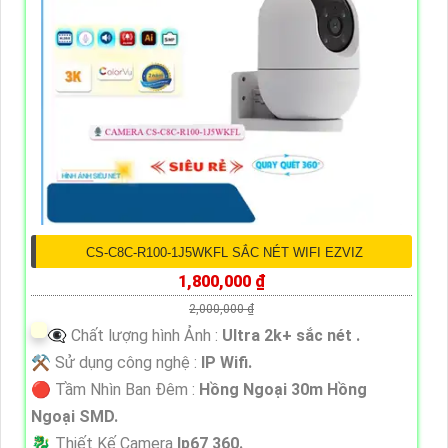
CS-C8C-R100-1J5WKFL SẮC NÉT WIFI EZVIZ
1,800,000 ₫
2,000,000 ₫
👁️‍🗨 Chất lượng hình Ảnh :
Ultra 2k+ sắc nét .
⚒ Sử dụng công nghệ :
IP Wifi.
🔴 Tầm Nhìn Ban Đêm :
Hồng Ngoại 30m Hồng
Ngoại SMD.
🐉️ Thiết Kế Camera
Ip67 360.