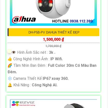
DH-P5B-PV DAHUA THIẾT KẾ ĐẸP
1,500,000 ₫
1,700,000 ₫
👁 Hình Ảnh Sắc nét :
3k .
👍 Công Nghệ Hình Ảnh :
IP Wifi.
🌈 Tầm Nhìn Ban Đêm :
Full Color 30m Có Màu Ban
Ðêm.
❄ Camera Thiết Kế
IP67 xoay 360.
️🔔 Khả Năng :
Công Nghệ AI.