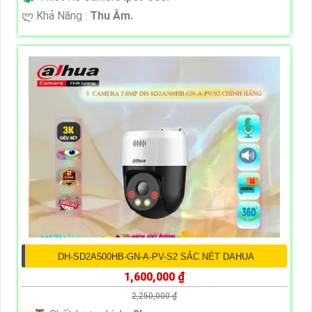
️ლ Khả Năng :
Thu Âm.
DH-SD2A500HB-GN-A-PV-S2 SẮC NÉT DAHUA
1,600,000 ₫
2,250,000 ₫