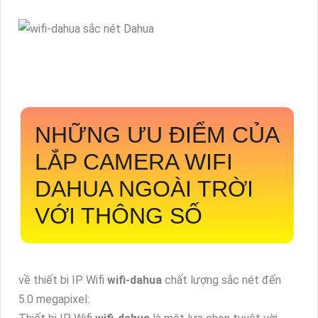
NHỮNG ƯU ĐIỂM CỦA
LẮP CAMERA WIFI
DAHUA NGOÀI TRỜI
VỚI THÔNG SỐ
về thiết bị IP Wifi
wifi-dahua
chất lượng sắc nét đến
5.0 megapixel: