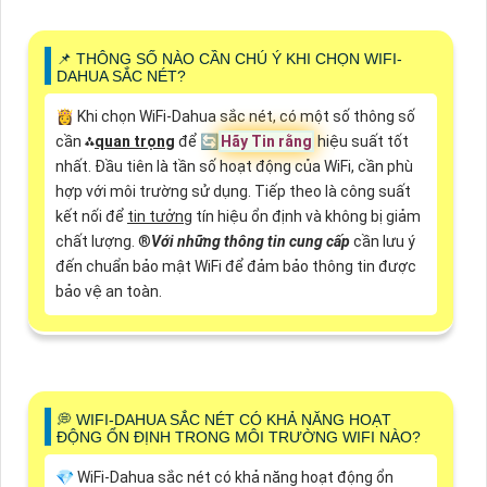
📌 THÔNG SỐ NÀO CẦN CHÚ Ý KHI CHỌN WIFI-
DAHUA SẮC NÉT?
👸 Khi chọn WiFi-Dahua sắc nét, có một số thông số
cần ⁂
quan trọng
để 🔄
Hãy Tin rằng
hiệu suất tốt
nhất. Đầu tiên là tần số hoạt động của WiFi, cần phù
hợp với môi trường sử dụng. Tiếp theo là công suất
kết nối để
tin tưởng
tín hiệu ổn định và không bị giảm
chất lượng. ®️
Với những thông tin cung cấp
cần lưu ý
đến chuẩn bảo mật WiFi để đảm bảo thông tin được
bảo vệ an toàn.
️💭 WIFI-DAHUA SẮC NÉT CÓ KHẢ NĂNG HOẠT
ĐỘNG ỔN ĐỊNH TRONG MÔI TRƯỜNG WIFI NÀO?
💎 WiFi-Dahua sắc nét có khả năng hoạt động ổn