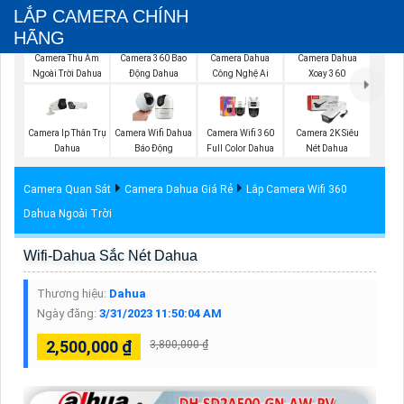
LẮP CAMERA CHÍNH
HÃNG
Camera Thu Âm
Camera 360 Bao
Camera Dahua
Camera Dahua
Ngoài Trời Dahua
Động Dahua
Công Nghệ Ai
Xoay 360
Camera Ip Thân Trụ
Camera Wifi Dahua
Camera Wifi 360
Camera 2K Siêu
Dahua
Báo Động
Full Color Dahua
Nét Dahua
Camera Quan Sát
Camera Dahua Giá Rẻ
Lắp Camera Wifi 360
Dahua Ngoài Trời
Wifi-Dahua Sắc Nét Dahua
Thương hiệu:
Dahua
Ngày đăng:
3/31/2023 11:50:04 AM
2,500,000 ₫
3,800,000 ₫