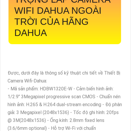
WIFI DAHUA NGOÀI
TRỜI CỦA HÃNG
DAHUA
Được, dưới đây là thông số kỹ thuật chi tiết về Thiết Bị
Camera Wifi-Dahua:
- Mã sản phẩm: HDBW1320E-W - Cảm biến hình ảnh:
1/2.9" 3Megapixel progressive scan CMOS - Chuẩn nén
hình ảnh: H.265 & H.264 dual-stream encoding - Độ phân
giải: 3 Megapixel (2048x1536) - Tốc độ ghi hình: 20fps
@ 3M(2048x1536) - Ống kính: 2.8mm fixed lens
(3.6/6mm optional) - Hỗ trợ Wi-Fi với chuẩn