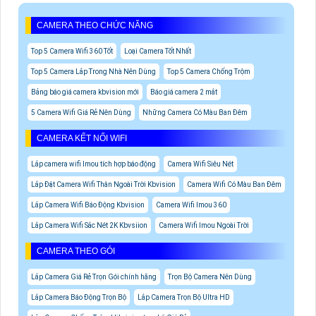
CAMERA THEO CHỨC NĂNG
Top 5 Camera Wifi 360 Tốt
Loại Camera Tốt Nhất
Top 5 Camera Lắp Trong Nhà Nên Dùng
Top 5 Camera Chống Trộm
Bảng báo giá camera kbvision mới
Báo giá camera 2 mắt
5 Camera Wifi Giá Rẻ Nên Dùng
Những Camera Có Màu Ban Đêm
CAMERA KẾT NỐI WIFI
Lắp camera wifi Imou tích hợp báo động
Camera Wifi Siêu Nét
Lắp Đặt Camera Wifi Thân Ngoài Trời Kbvision
Camera Wifi Có Màu Ban Đêm
Lắp Camera Wifi Báo Động Kbvision
Camera Wifi Imou 360
Lắp Camera Wifi Sắc Nét 2K Kbvsiion
Camera Wifi Imou Ngoài Trời
CAMERA THEO GÓI
Lắp Camera Giá Rẻ Trọn Gói chính hãng
Trọn Bộ Camera Nên Dùng
Lắp Camera Báo Động Trọn Bộ
Lắp Camera Trọn Bộ Ultra HD