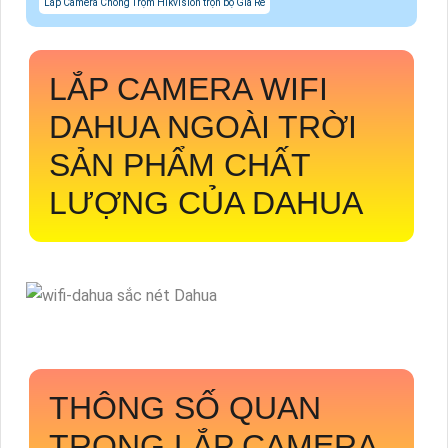
Lắp Camera Chống Trộm Hikvision trọn bộ Giá Rẻ
LẮP CAMERA WIFI
DAHUA NGOÀI TRỜI
SẢN PHẨM CHẤT
LƯỢNG CỦA DAHUA
THÔNG SỐ QUAN
TRỌNG LẮP CAMERA