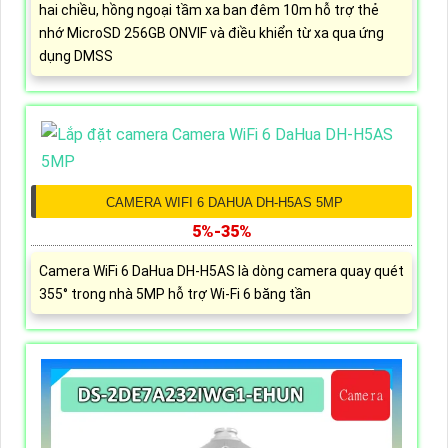
hai chiều, hồng ngoại tầm xa ban đêm 10m hỗ trợ thẻ
nhớ MicroSD 256GB ONVIF và điều khiển từ xa qua ứng
dụng DMSS
CAMERA WIFI 6 DAHUA DH-H5AS 5MP
5%-35%
Camera WiFi 6 DaHua DH-H5AS là dòng camera quay quét
355° trong nhà 5MP hỗ trợ Wi-Fi 6 băng tần