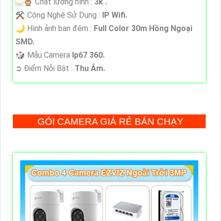
🦉 Chất lượng hình :
3k .
⚒ Công Nghệ Sử Dụng :
IP Wifi.
🌙 Hình ảnh ban đêm :
Full Color 30m Hồng Ngoại
SMD.
🎲 Mẫu Camera
Ip67 360.
️➲ Điểm Nỗi Bật :
Thu Âm.
GÓI CAMERA GIÁ RẺ BÁN CHẠY