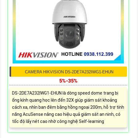
CAMERA HIKVISION DS-2DE7A232IWG1-EHUN
5%-35%
DS-2DE7A232IWG1-EHUN là dòng speed dome trang bị
ống kính quang học lên đến 32X giúp giám sát khoảng
cách xa, nhìn ban đêm bằng hồng ngoại 200m, hỗ trợ tính
năng AcuSense nâng cao hiệu quả giám sát an ninh, có
tốc độ lấy nét cao nhờ công nghệ Self-learning