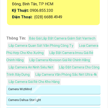
Đông, Bình Tân, TP HCM
Kỹ Thuật:
0906.855.330
Điện Thoại:
(028) 6688.4949
Thông Tin:
Báo Giá Lắp Đặt Camera Giám Sát Vantech
Lắp Camera Quan Sát Văn Phòng Công Ty
Loại Camera
Phù Hợp Cho Kho Xưởng
Lắp Đặt Camera Imou Giá Rẻ
Chính Hãng
Lắp Camera Kbvision Giá Rẻ Chính Hãng
Lắp Camera An Ninh Siêu Nét
Lắp Đặt Camera Cho Công
Trình Xây Dựng
Lắp Camera Văn Phòng Sắc Nét Ultra 4k
Lắp Camera Giá Rẻ Cho Kho Hàng
Camera WizMind
Camera Dahua Starlight