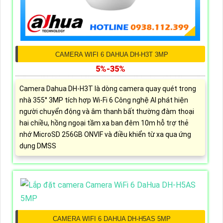
CAMERA WIFI 6 DAHUA DH-H3T 3MP
5%-35%
Camera Dahua DH-H3T là dòng camera quay quét trong
nhà 355° 3MP tích hợp Wi-Fi 6 Công nghệ AI phát hiện
người chuyển động và âm thanh bất thường đàm thoại
hai chiều, hồng ngoại tầm xa ban đêm 10m hỗ trợ thẻ
nhớ MicroSD 256GB ONVIF và điều khiển từ xa qua ứng
dụng DMSS
CAMERA WIFI 6 DAHUA DH-H5AS 5MP