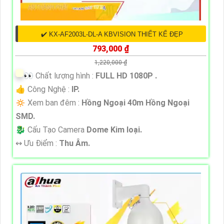
✔️ KX-AF2003L-DL-A KBVISION THIẾT KẾ ĐẸP
793,000 ₫
1,220,000 ₫
️👀 Chất lượng hình :
FULL HD 1080P .
👍 Công Nghệ :
IP.
🔅 Xem ban đêm :
Hồng Ngoại 40m Hồng Ngoại
SMD.
🐉️ Cấu Tạo Camera
Dome Kim loại.
️↭ Ưu Điểm :
Thu Âm.