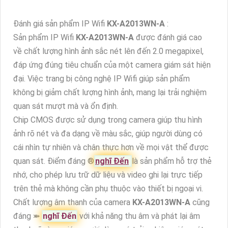
Đánh giá sản phẩm IP Wifi
KX-A2013WN-A
:
Sản phẩm IP Wifi
KX-A2013WN-A
được đánh giá cao
về chất lượng hình ảnh sắc nét lên đến 2.0 megapixel,
đáp ứng đúng tiêu chuẩn của một camera giám sát hiện
đại. Việc trang bị công nghệ IP Wifi giúp sản phẩm
không bị giảm chất lượng hình ảnh, mang lại trải nghiệm
quan sát mượt mà và ổn định.
Chip CMOS được sử dụng trong camera giúp thu hình
ảnh rõ nét và đa dạng về màu sắc, giúp người dùng có
cái nhìn tự nhiên và chân thực hơn về mọi vật thể được
quan sát. Điểm đáng ®️
nghĩ Đến
là sản phẩm hỗ trợ thẻ
nhớ, cho phép lưu trữ dữ liệu và video ghi lại trực tiếp
trên thẻ mà không cần phụ thuộc vào thiết bị ngoại vi.
Chất lượng âm thanh của camera
KX-A2013WN-A
cũng
đáng ⤘
nghĩ Đến
với khả năng thu âm và phát lại âm