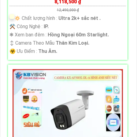
8,118,500 ₫
12,490,000 ₫
🔅 Chất lượng hình :
Ultra 2k+ sắc nét .
⚒ Công Nghệ :
IP.
❃ Xem ban đêm :
Hồng Ngoại 60m Starlight.
↕️ Camera Theo Mẫu
Thân Kim Loại.
️☣️ Ưu Điểm :
Thu Âm.