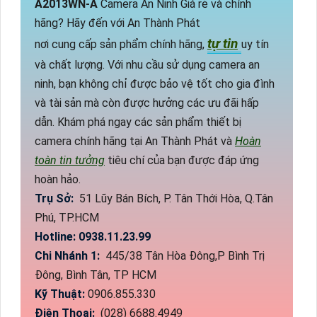
A2013WN-A
Camera An Ninh Giá rẻ và chính
hãng? Hãy đến với An Thành Phát
tự tin
nơi cung cấp sản phẩm chính hãng,
uy tín
và chất lượng. Với nhu cầu sử dụng camera an
ninh, bạn không chỉ được bảo vệ tốt cho gia đình
và tài sản mà còn được hưởng các ưu đãi hấp
dẫn. Khám phá ngay các sản phẩm thiết bị
camera chính hãng tại An Thành Phát và
Hoàn
toàn tin tưởng
tiêu chí của bạn được đáp ứng
hoàn hảo.
Trụ Sở:
51 Lũy Bán Bích, P. Tân Thới Hòa, Q.Tân
Phú, TP.HCM
Hotline: 0938.11.23.99
Chi Nhánh 1:
445/38 Tân Hòa Đông,P Bình Trị
Đông, Bình Tân, TP HCM
Kỹ Thuật:
0906.855.330
Điện Thoại:
(028) 6688.4949