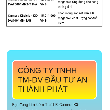
megapixel Ứng dụng cho công
CAiF5004MN2-TiF-A
VNĐ
trình giá rẻ
chất lượng sắc nét đến 4.0
Camera KBvision KX-
15,011,000
megapixel chất lượng cao tiết
DAi4004MN-EAB
VNĐ
kiệm
CÔNG TY TNHH
TM-DV ĐẦU TƯ AN
THÀNH PHÁT
Bạn đang tìm kiếm Thiết Bị Camera
KX-