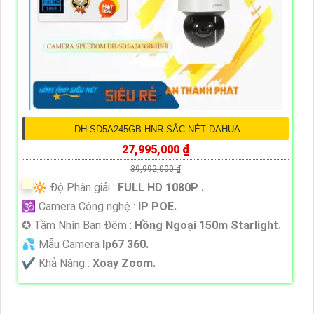
DH-SD5A245GB-HNR SẮC NÉT DAHUA
27,995,000 ₫
39,992,000 ₫
🔆 Độ Phân giải :
FULL HD 1080P .
🕉️ Camera Công nghệ :
IP POE.
✪ Tầm Nhìn Ban Đêm :
Hồng Ngoại 150m Starlight.
💦 Mẫu Camera
Ip67 360.
️✔️ Khả Năng :
Xoay Zoom.