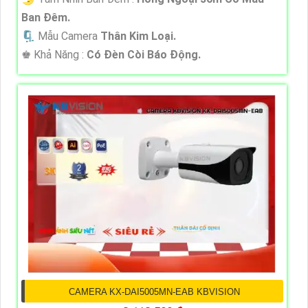
Ban Đêm.
🗜️ Mẫu Camera
Thân Kim Loại.
️♚ Khả Năng :
Có Đèn Còi Báo Động.
CAMERA KX-DAI5005MN-EAB KBVISION