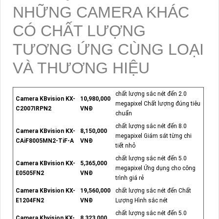
NHỮNG CAMERA KHÁC
CÓ CHẤT LƯỢNG
TƯƠNG ỨNG CÙNG LOẠI
VÀ THƯƠNG HIỆU
chất lượng sắc nét đến 2.0
Camera KBvision KX-
10,980,000
megapixel Chất lượng đúng tiêu
C2007IRPN2
VNĐ
chuẩn
chất lượng sắc nét đến 8.0
Camera KBvision KX-
8,150,000
megapixel Giám sát từng chi
CAiF8005MN2-TiF-A
VNĐ
tiết nhỏ
chất lượng sắc nét đến 5.0
Camera KBvision KX-
5,365,000
megapixel Ứng dụng cho công
E0505FN2
VNĐ
trình giá rẻ
Camera KBvision KX-
19,560,000
chất lượng sắc nét đến Chất
E1204FN2
VNĐ
Lượng Hình sắc nét
chất lượng sắc nét đến 5.0
Camera Kbvision KX-
8,323,000