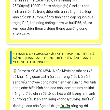
nén hình ảnh H.265/H.264, tỷ lệ khung hình
25/30fps@1080P, hỗ trợ công nghệ Starlight cho
hình ảnh rõ nét trong điều kiện ánh sáng thấp, ống
kính cố định 3.6mm, hỗ trợ tính năng cấp nguồn qua
mạng PoE, khả năng chống nước và bụi IP66, hỗ trợ
xem qua điện thoại di động thông qua ứng dụng
KBViewPro.
⁉️ CAMERA KX-AWN-A SẮC NÉT KBVISION CÓ KHẢ
NĂNG QUAN SÁT TRONG ĐIỀU KIỆN ÁNH SÁNG
YẾU NHƯ THẾ NÀO?
🥇 Camera KX-A2013WN-A của KBvision sắc nét và
có khả năng quan sát hiệu quả trong điều kiện ánh
sáng yếu nhờ vào công nghệ tiên tiến của nó. Với tính
năng cảm biến hình ảnh cao cấp, camera này có khả
năng tự điều chỉnh để tối ưu hóa chất lượng hình ảnh
dù trong điều kiện ánh sáng không lý tưởng. thiết kế
tự tin
tích hợp cao cấp Bạn sẽ được
rằng người