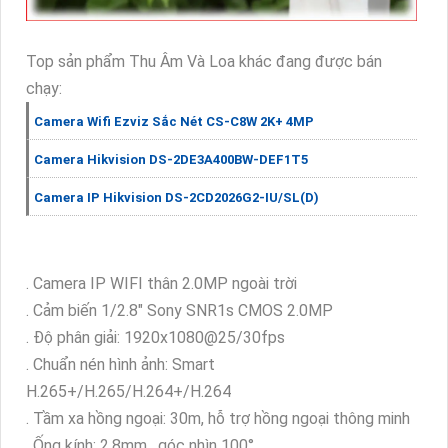
Top sản phẩm Thu Âm Và Loa khác đang được bán
chạy:
Camera Wifi Ezviz Sắc Nét CS-C8W 2K+ 4MP
Camera Hikvision DS-2DE3A400BW-DEF1T5
Camera IP Hikvision DS-2CD2026G2-IU/SL(D)
. Camera IP WIFI thân 2.0MP ngoài trời
. Cảm biến 1/2.8" Sony SNR1s CMOS 2.0MP
. Độ phân giải: 1920x1080@25/30fps
. Chuẩn nén hình ảnh: Smart
H.265+/H.265/H.264+/H.264
. Tầm xa hồng ngoại: 30m, hỗ trợ hồng ngoại thông minh
. Ống kính: 2.8mm , góc nhìn 100°