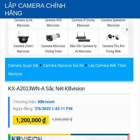
LẮP CAMERA CHÍNH
HÃNG
Camera Wifi
Camera Ip 4k
Camera IP Dome
Camera Speedom
Kbvision
Kbvision
Kbviison
Kbvision
Camera Zoom
Camera Kbvision
Đầu Ghi Camera Ip
Camera Thu Âm
Kbvision
Chống Trộm
AI Kbvision
Trong Nhà
Kbvision
Camera Quan Sát
Camera Kbvision Giá Rẻ
Lắp Camera Wifi Thân
Kbvision
KX-A2013WN-A Sắc Nét KBvision
Thương hiệu:
KBvision
Ngày đăng:
7/5/2023 1:42:11 PM
1,200,000 ₫
1,500,000 ₫