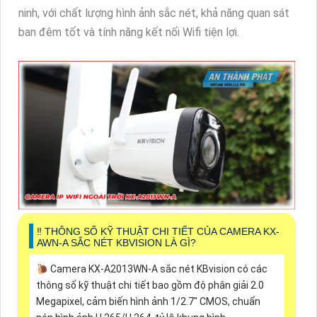
ninh, với chất lượng hình ảnh sắc nét, khả năng quan sát
ban đêm tốt và tính năng kết nối Wifi tiện lợi.
‼️ THÔNG SỐ KỸ THUẬT CHI TIẾT CỦA CAMERA KX-
AWN-A SẮC NÉT KBVISION LÀ GÌ?
🐌 Camera KX-A2013WN-A sắc nét KBvision có các
thông số kỹ thuật chi tiết bao gồm độ phân giải 2.0
Megapixel, cảm biến hình ảnh 1/2.7" CMOS, chuẩn