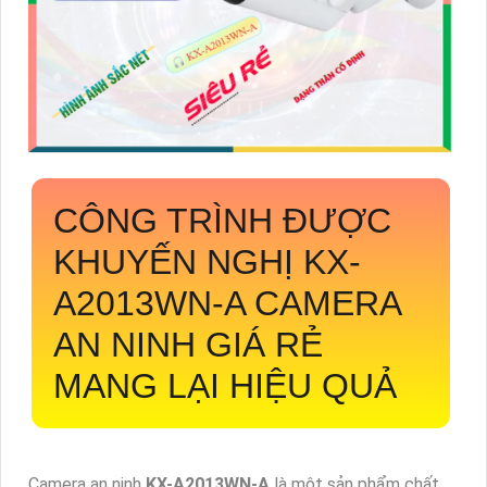
CÔNG TRÌNH ĐƯỢC
KHUYẾN NGHỊ
KX-
A2013WN-A
CAMERA
AN NINH GIÁ RẺ
MANG LẠI HIỆU QUẢ
Camera an ninh
KX-A2013WN-A
là một sản phẩm chất