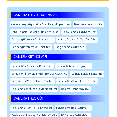
CAMERA THEO CHỨC NĂNG
camera quay lại quá trình đóng hàng shopee tiktok
Báo giá camera kbvision
Top 5 Camera Lắp Công Trình Nên Dùng
Top 5 Camera Lắp Ngoài Trời
Bản báo giá camera 2 mắt ezviz mới
Những Camera Có Màu Ban Đêm
Bản báo giá camera wifi imou mới
Báo giá camera wifi ezviz
CAMERA KẾT NỐI WIFI
Camera Wifi Dahua Giá Rẻ Cao Cấp
Camera Wifi Ezviz Ngoài Trời
Camera Wifi Kbvision Ngoài Trời Quay Xoay 360
Camera Ebitcam Ngoài Trời
Bán Camera Wifi Hình Ảnh Siêu Nét
Camera Wifi Vantech Có Báo Động
Lắp Camera Wifi Thân Ezviz Ngoài Trời
Camera Kbone Xoay 360
CAMERA THEO GÓI
Lắp Camera Trọn Bộ Giá Rẻ sắc nét
Lắp Camera Trọn Bộ Ultra HD
Bộ Camera Hikvision Ban Đêm Có Màu
Bộ Camera Có Báo Đông