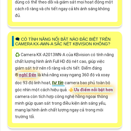
dùng có thể theo dõi và giám sát mọi hoạt động một
cách rõ ràng và chi tiết ngay cả khi ánh sáng không
đủ.
🗨️ CÓ TÍNH NĂNG NỔI BẬT NÀO ĐẶC BIỆT TRÊN
CAMERA KX-AWN-A SẮC NÉT KBVISION KHÔNG?
♻️ Camera KX-A2013WN-A của KBvision có tính năng
chất lượng hình ảnh Full HD độ nét cao, giúp việc
giám sát trở nên rõ ràng và chi tiết. Điểm đáng
®️
nghĩ Đến
là khả năng xoay ngang 360 độ và xoay
tự tin
dọc 93 độ linh hoạt,
camera bao phủ toàn bộ
góc nhìn một cách hiệu quả. ⚜️
Ưu điểm nỗi bật hơn
camera còn tích hợp công nghệ hồng ngoại thông
minh giúp quan sát trong điều kiện ánh sáng yếu,
mang lại hình ảnh chất lượng ngay cả trong môi
trường tối.