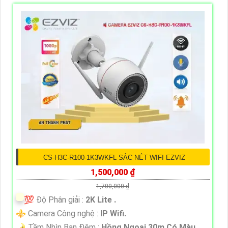
CS-H3C-R100-1K3WKFL SẮC NÉT WIFI EZVIZ
1,500,000 ₫
1,700,000 ₫
💯 Độ Phân giải :
2K Lite .
⚜️ Camera Công nghệ :
IP Wifi.
🌛 Tầm Nhìn Ban Đêm :
Hồng Ngoại 30m Có Màu