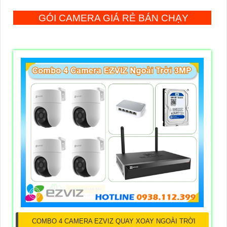
GÓI CAMERA GIÁ RẺ BÁN CHẠY
COMBO 4 CAMERA EZVIZ QUAY XOAY NGOÀI TRỜI