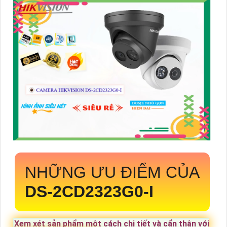
NHỮNG ƯU ĐIỂM CỦA
DS-2CD2323G0-I
Xem xét sản phẩm một cách chi tiết và cẩn thận với