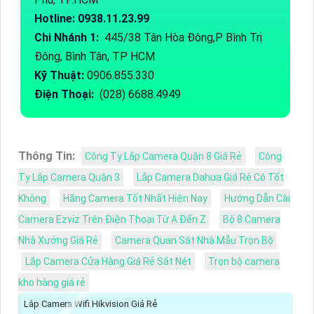
Hotline: 0938.11.23.99
Chi Nhánh 1:
445/38 Tân Hòa Đông,P Bình Trị
Đông, Bình Tân, TP HCM
Kỹ Thuật:
0906.855.330
Điện Thoại:
(028) 6688.4949
Thông Tin:
Công Ty Lắp Camera Quận 8 Giá Rẻ
Công
Ty Lắp Camera Quận 3
Lắp Camera Dahua Giá Rẻ Có Tốt
Không
Hãng Camera Tốt Nhất Hiện Nay
Hướng Dẫn Cài
Camera Ezviz Trên Điện Thoại Từ A Đến Z
Bộ 8 Camera
Nhà Xưởng Giá Rẻ
Camera Quan Sát Nhà Mẫu Trọn Bộ
Lắp Camera Cửa Hàng Giá Rẻ Sắt Nét
Trọn bộ camera
kho hàng giá rẻ
Lắp Camera Wifi Hikvision Giá Rẻ