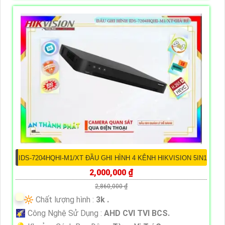
IDS-7204HQHI-M1/XT ĐẦU GHI HÌNH 4 KÊNH HIKVISION 5IN1
2,000,000 ₫
2,860,000 ₫
🔆 Chất lượng hình :
3k .
🌠 Công Nghệ Sử Dụng :
AHD CVI TVI BCS.