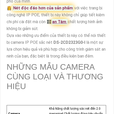
phố của mình.
👸
Nét độc đáo hơn của sản phẩm
với việc trang bị
công nghệ IP POE, thiết bị này không chỉ giúp tiết kiệm
chi phí cài đặt mà còn 🎛
an Tâm
chất lượng hình ảnh
không bị giảm sút.
Dựa vào những ưu điểm của thiết bị này có thể nói thiết
bị camera IP POE sắc nét
DS-2CD2323G0-I
là một sự
lựa chọn hiệu quả và phù hợp cho công trình giám sát an
ninh của bạn, đặc biệt là trong điều kiện ban đêm.
NHỮNG MẪU CAMERA
CÙNG LOẠI VÀ THƯƠNG
HIỆU
Khả Năng chất lượng sắc nét đến 2.0
Camera
megapixel Chất lượng đúng tiêu chuẩn