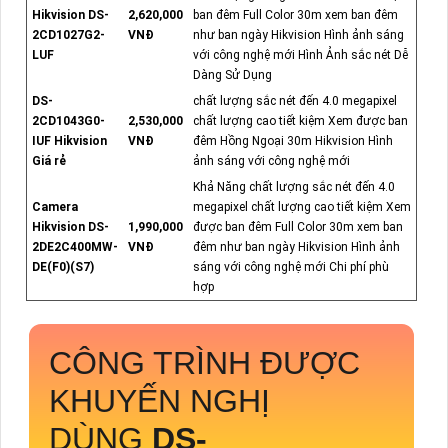
Hikvision DS-
2,620,000
ban đêm Full Color 30m xem ban đêm
2CD1027G2-
VNĐ
như ban ngày Hikvision Hình ảnh sáng
LUF
với công nghệ mới Hình Ảnh sắc nét Dễ
Dàng Sử Dụng
DS-
chất lượng sắc nét đến 4.0 megapixel
2CD1043G0-
2,530,000
chất lượng cao tiết kiệm Xem được ban
IUF Hikvision
VNĐ
đêm Hồng Ngoại 30m Hikvision Hình
Giá rẻ
ảnh sáng với công nghệ mới
Khả Năng chất lượng sắc nét đến 4.0
Camera
megapixel chất lượng cao tiết kiệm Xem
Hikvision DS-
1,990,000
được ban đêm Full Color 30m xem ban
2DE2C400MW-
VNĐ
đêm như ban ngày Hikvision Hình ảnh
DE(F0)(S7)
sáng với công nghệ mới Chi phí phù
hợp
CÔNG TRÌNH ĐƯỢC
KHUYẾN NGHỊ
DÙNG
DS-