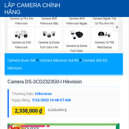
LẮP CAMERA CHÍNH
HÃNG
Camera Wifi
Camera Ip Thu Âm
Camera Wifi
Camera Ngoài Trời
Hikvision Ngoài
Hikvision
Hikvision Báo
Có Thu Âm Hik
Trời 360
Động
Camera Ip 360
Camera Ip Dome
Camera Có Thẻ
Camera Ip Dome
Hikvision
Full Color Hik
Nhớ Dahua
Full Color
Camera Quan Sát
Camera Hikvision Giá Rẻ
Camera 360 Độ
Hikvision
Camera DS-2CD2323G0-I Hikvision
Thương hiệu:
Hikvision
Ngày đăng:
7/22/2023 10:48:57 AM
2,338,000 ₫
3,230,000 ₫