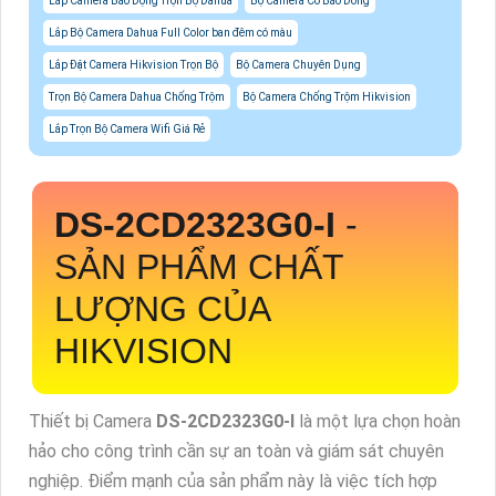
Lắp Camera Báo Động Trọn Bộ Dahua
Bộ Camera Có Báo Đông
Lắp Bộ Camera Dahua Full Color ban đêm có màu
Lắp Đặt Camera Hikvision Trọn Bộ
Bộ Camera Chuyên Dụng
Trọn Bộ Camera Dahua Chống Trộm
Bộ Camera Chống Trộm Hikvision
Lắp Trọn Bộ Camera Wifi Giá Rẻ
DS-2CD2323G0-I
-
SẢN PHẨM CHẤT
LƯỢNG CỦA
HIKVISION
Thiết bị Camera
DS-2CD2323G0-I
là một lựa chọn hoàn
hảo cho công trình cần sự an toàn và giám sát chuyên
nghiệp. Điểm mạnh của sản phẩm này là việc tích hợp