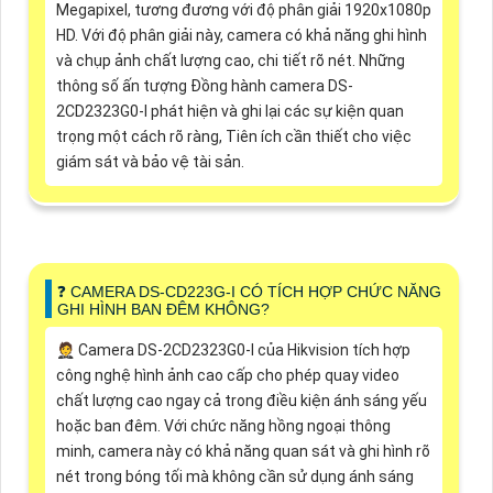
Megapixel, tương đương với độ phân giải 1920x1080p
HD. Với độ phân giải này, camera có khả năng ghi hình
và chụp ảnh chất lượng cao, chi tiết rõ nét. Những
thông số ấn tượng Đồng hành camera DS-
2CD2323G0-I phát hiện và ghi lại các sự kiện quan
trọng một cách rõ ràng, Tiên ích cần thiết cho việc
giám sát và bảo vệ tài sản.
❓ CAMERA DS-CD223G-I CÓ TÍCH HỢP CHỨC NĂNG
GHI HÌNH BAN ĐÊM KHÔNG?
🤵 Camera DS-2CD2323G0-I của Hikvision tích hợp
công nghệ hình ảnh cao cấp cho phép quay video
chất lượng cao ngay cả trong điều kiện ánh sáng yếu
hoặc ban đêm. Với chức năng hồng ngoại thông
minh, camera này có khả năng quan sát và ghi hình rõ
nét trong bóng tối mà không cần sử dụng ánh sáng