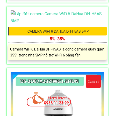
CAMERA WIFI 6 DAHUA DH-H5AS 5MP
5%-35%
Camera WiFi 6 DaHua DH-H5AS là dòng camera quay quét
355° trong nhà 5MP hỗ trợ Wi-Fi 6 băng tần