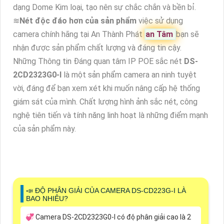
dạng Dome Kim loại, tạo nên sự chắc chắn và bền bỉ.
≋
Nét độc đáo hơn của sản phẩm
việc sử dụng
camera chính hãng tại An Thành Phát
an Tâm
bạn sẽ
nhận được sản phẩm chất lượng và đáng tin cậy.
Những Thông tin Đáng quan tâm IP POE sắc nét
DS-
2CD2323G0-I
là một sản phẩm camera an ninh tuyệt
vời, đáng để bạn xem xét khi muốn nâng cấp hệ thống
giám sát của mình. Chất lượng hình ảnh sắc nét, công
nghệ tiên tiến và tính năng linh hoạt là những điểm mạnh
của sản phẩm này.
📣 ĐỘ PHÂN GIẢI CỦA CAMERA DS-CD223G-I LÀ
BAO NHIÊU?
💞 Camera DS-2CD2323G0-I có độ phân giải cao là 2