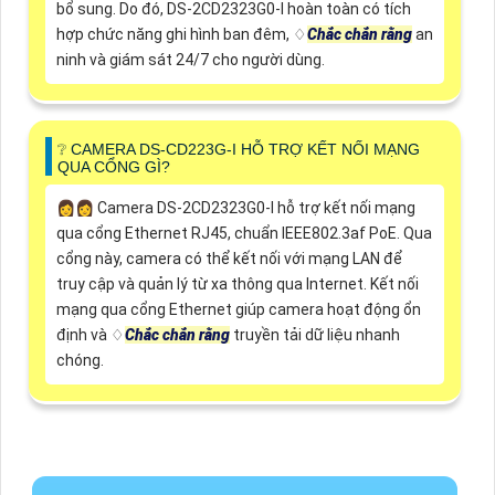
bổ sung. Do đó, DS-2CD2323G0-I hoàn toàn có tích
hợp chức năng ghi hình ban đêm, ♢
Chắc chắn rằng
an
ninh và giám sát 24/7 cho người dùng.
❔ CAMERA DS-CD223G-I HỖ TRỢ KẾT NỐI MẠNG
QUA CỔNG GÌ?
️👩‍👩 Camera DS-2CD2323G0-I hỗ trợ kết nối mạng
qua cổng Ethernet RJ45, chuẩn IEEE802.3af PoE. Qua
cổng này, camera có thể kết nối với mạng LAN để
truy cập và quản lý từ xa thông qua Internet. Kết nối
mạng qua cổng Ethernet giúp camera hoạt động ổn
định và ♢
Chắc chắn rằng
truyền tải dữ liệu nhanh
chóng.