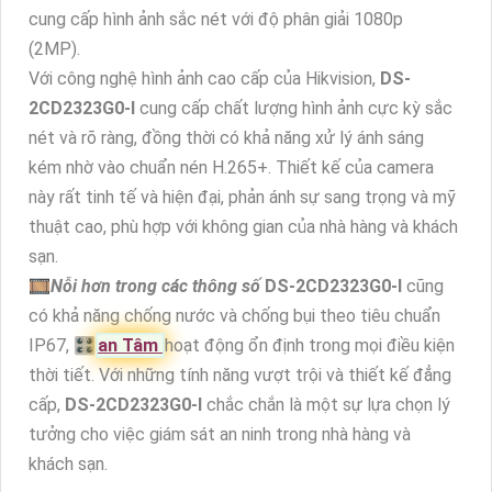
cung cấp hình ảnh sắc nét với độ phân giải 1080p
(2MP).
Với công nghệ hình ảnh cao cấp của Hikvision,
DS-
2CD2323G0-I
cung cấp chất lượng hình ảnh cực kỳ sắc
nét và rõ ràng, đồng thời có khả năng xử lý ánh sáng
kém nhờ vào chuẩn nén H.265+. Thiết kế của camera
này rất tinh tế và hiện đại, phản ánh sự sang trọng và mỹ
thuật cao, phù hợp với không gian của nhà hàng và khách
sạn.
🎞
Nỗi hơn trong các thông số
DS-2CD2323G0-I
cũng
có khả năng chống nước và chống bụi theo tiêu chuẩn
IP67, 🎛
an Tâm
hoạt động ổn định trong mọi điều kiện
thời tiết. Với những tính năng vượt trội và thiết kế đẳng
cấp,
DS-2CD2323G0-I
chắc chắn là một sự lựa chọn lý
tưởng cho việc giám sát an ninh trong nhà hàng và
khách sạn.