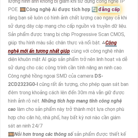
lượng hình ảnh không bị giảm khi sử dụng công nghệ IP
POE. 🎞
Công nghệ Ai được tích hợp
🔄
đẳng cấp
rằng bạn sẽ luôn có hình ảnh chất lượng cao ngay cả khi
sử dụng dây cáp mạng cho cấp nguồn và truyền dữ liệu.
Sản phẩm được trang bị chip Progressive Scan CMOS,
giúp thu hình màu sắc chân thực và nổi bật. ⁂
Công
nghệ mới ấn tượng nhất giúp
cùng với công nghệ nhận
diện khuôn mặt AI giúp sản phẩm trở nên linh hoạt và dễ
sử dụng cho các công trình cần tính năng an ninh cao.
Công nghệ hồng ngoại SMD của camera
DS-
2CD2323G0-I
cũng rất ấn tượng, cho phép quan sát ban
đêm trong khoảng cách lên đến 30m mà vẫn giữ được
hình ảnh rõ nét.
Những tích hợp mang tính công nghệ
cao
làm cho sản phẩm này trở thành một lựa chọn phù
hợp cho căn hộ, nhà phố, hay bất kỳ nơi nào cần giám
sát an ninh 24/7
🎞
Nỗi hơn trong các thông số
sản phẩm được thiết kế