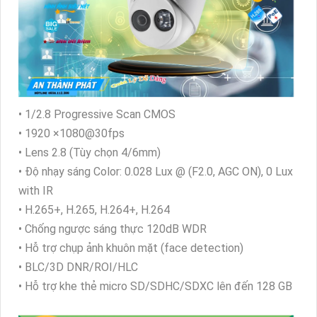
• 1/2.8 Progressive Scan CMOS
• 1920 ×1080@30fps
• Lens 2.8 (Tùy chọn 4/6mm)
• Độ nhạy sáng Color: 0.028 Lux @ (F2.0, AGC ON), 0 Lux
with IR
• H.265+, H.265, H.264+, H.264
• Chống ngược sáng thực 120dB WDR
• Hỗ trợ chụp ảnh khuôn mặt (face detection)
• BLC/3D DNR/ROI/HLC
• Hỗ trợ khe thẻ micro SD/SDHC/SDXC lên đến 128 GB