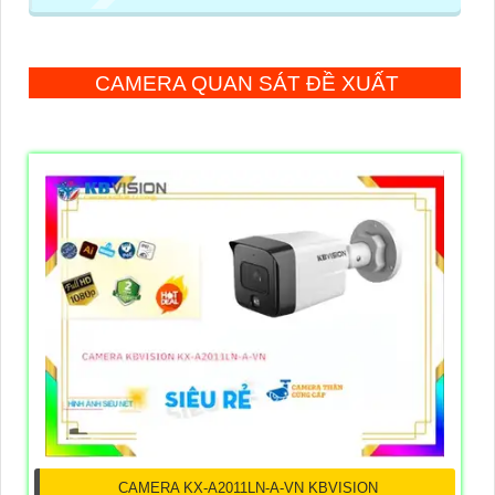
CAMERA QUAN SÁT ĐỀ XUẤT
CAMERA KX-A2011LN-A-VN KBVISION