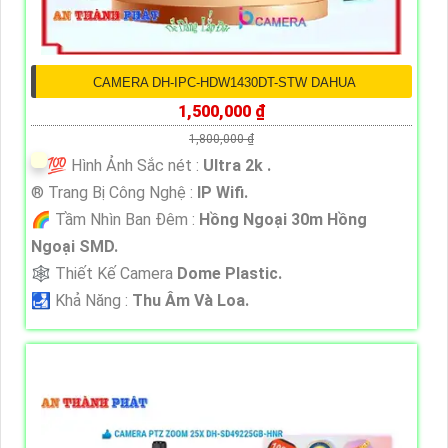
CAMERA DH-IPC-HDW1430DT-STW DAHUA
1,500,000 ₫
1,800,000 ₫
💯 Hình Ảnh Sắc nét :
Ultra 2k .
®️ Trang Bị Công Nghệ :
IP Wifi.
🌈 Tầm Nhìn Ban Đêm :
Hồng Ngoại 30m Hồng
Ngoại SMD.
🕸️ Thiết Kế Camera
Dome Plastic.
️🛃 Khả Năng :
Thu Âm Và Loa.