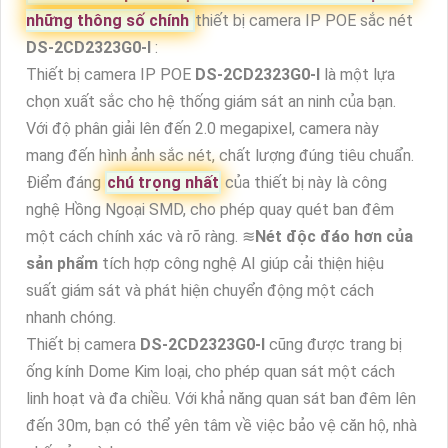
những thông số chính
thiết bị camera IP POE sắc nét
DS-2CD2323G0-I
:
Thiết bị camera IP POE
DS-2CD2323G0-I
là một lựa
chọn xuất sắc cho hệ thống giám sát an ninh của bạn.
Với độ phân giải lên đến 2.0 megapixel, camera này
mang đến hình ảnh sắc nét, chất lượng đúng tiêu chuẩn.
Điểm đáng
chú trọng nhất
của thiết bị này là công
nghệ Hồng Ngoại SMD, cho phép quay quét ban đêm
một cách chính xác và rõ ràng. ≋
Nét độc đáo hơn của
sản phẩm
tích hợp công nghệ AI giúp cải thiện hiệu
suất giám sát và phát hiện chuyển động một cách
nhanh chóng.
Thiết bị camera
DS-2CD2323G0-I
cũng được trang bị
ống kính Dome Kim loại, cho phép quan sát một cách
linh hoạt và đa chiều. Với khả năng quan sát ban đêm lên
đến 30m, bạn có thể yên tâm về việc bảo vệ căn hộ, nhà