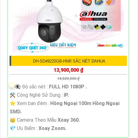
DH-SD49225GB-HNR SẮC NÉT DAHUA
13,900,000 ₫
18,500,000 ₫
👁️‍🗨 Độ sắc nét :
FULL HD 1080P .
⚒ Công Nghệ Sử Dụng :
IP.
⭐ Xem ban đêm :
Hồng Ngoại 100m Hồng Ngoại
SMD.
👑 Camera Theo Mẫu
Xoay 360.
️💎 Ưu Điểm :
Xoay Zoom.