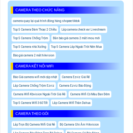
CAMERA THEO CHỨC NĂNG
camera quay lại quá trình đóng hàng shopee tiktok
Top 5 Camera Đàm Thoại 2 Chiều
Lắp camera check var Livestream
Top 5 Camera Chống Trộm
Bản báo giá camera 2 mắt imou mới
Top 5 Camera nhà Xưởng
Top 5 Camera Lắp Ngoài Trời Nên Mua
Báo giá camera 2 mắt hikvision
CAMERA KẾT NỐI WIFI
Báo Giá camera wifi mới cập nhật
Camera Ezviz Giá Rẻ
Lắp Camera Chống Trộm Ezviz
Camera Ezviz Báo Động
Camera Wifi Kbvision Ngoài Trời Giá Rẻ
Camera Wifi Có Màu Ban Đêm
Top 5 Camera Wifi 360 Tốt
Lắp Camera Wifi Thân Dahua
CAMERA THEO GÓI
Lắp Trọn Bộ Camera Wifi Giá Rẻ
Bộ Camera Ghi Âm Hikvision