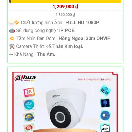
1,209,000 ₫
1,860,000 ₫
🔅 Chất lượng hình Ảnh :
FULL HD 1080P .
🤖️ Sử dụng công nghệ :
IP POE.
🔅 Tầm Nhìn Ban Đêm :
Hồng Ngoại 30m ONVIF.
⚒ Camera Thiết Kế
Thân Kim loại.
️⇝ Khả Năng :
Thu Âm.