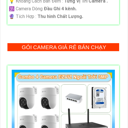
💡 Khoảng Cách Ban Đêm :
Từng Vị Trí Camera .
🕉️ Camera Dòng
Đầu Ghi 4 kênh.
️🔮 Tích Hợp :
Thu hình Chất Lượng.
GÓI CAMERA GIÁ RẺ BÁN CHẠY