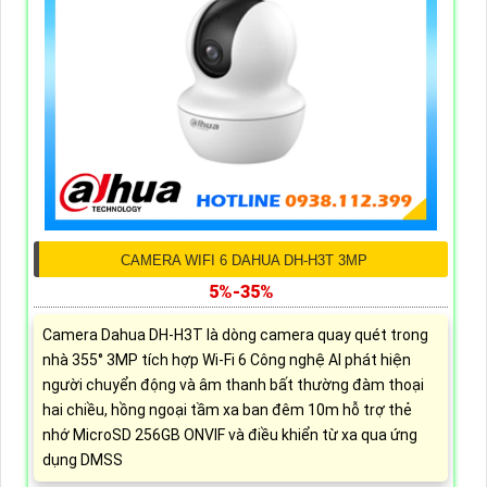
CAMERA WIFI 6 DAHUA DH-H3T 3MP
5%-35%
Camera Dahua DH-H3T là dòng camera quay quét trong
nhà 355° 3MP tích hợp Wi-Fi 6 Công nghệ AI phát hiện
người chuyển động và âm thanh bất thường đàm thoại
hai chiều, hồng ngoại tầm xa ban đêm 10m hỗ trợ thẻ
nhớ MicroSD 256GB ONVIF và điều khiển từ xa qua ứng
dụng DMSS