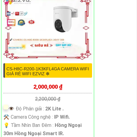
CS-H8C-R200-1K3KFL4GA CAMERA WIFI
GIÁ RẺ WIFI EZVIZ ❇
2,000,000 ₫
2,200,000 ₫
👁 Độ Phân giải :
2K Lite .
⚒ Camera Công nghệ :
IP Wifi.
💡 Tầm Nhìn Ban Đêm :
Hồng Ngoại
30m Hồng Ngoại Smart IR.