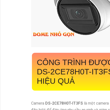
CÔNG TRÌNH ĐƯỢ
DS-2CE78H0T-IT3
HIỆU QUẢ
Camera
DS-2CE78H0T-IT3FS
là một camera 
đặc biệt để đáp ứng nhu cầu an ninh và giám 