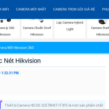
 WIFI
CAMERA MỚI NHẤT
CAMERA TRỌN GÓI GIÁ RẺ
PHỤ
Lắp Camera Hybird
era Ip 360
Camera Chuẩn Onvif
Camera Starl
Light
ikvision
Hikvision
Hikvisio
era Wifi Hikvision 360
Nét Hikvision
 1:32:31 PM
Thiết bị Camera HD DS-2CE78H0T-IT3FS là một sản phẩm chất