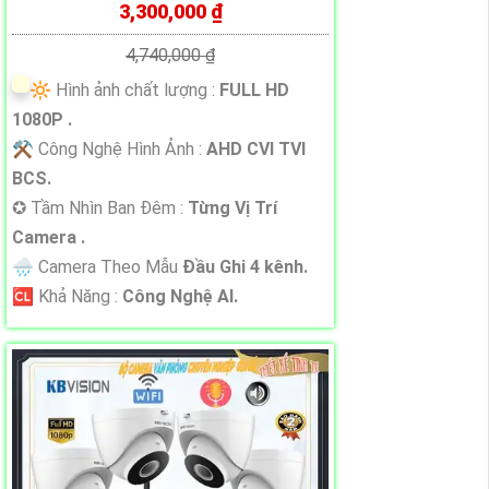
3,300,000 ₫
4,740,000 ₫
🔆 Hình ảnh chất lượng :
FULL HD
1080P .
⚒ Công Nghệ Hình Ảnh :
AHD CVI TVI
BCS.
✪ Tầm Nhìn Ban Đêm :
Từng Vị Trí
Camera .
🌧️ Camera Theo Mẫu
Đầu Ghi 4 kênh.
️🆑 Khả Năng :
Công Nghệ AI.