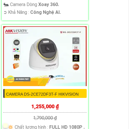
🐜 Camera Dòng
Xoay 360.
️➲ Khả Năng :
Công Nghệ AI.
CAMERA DS-2CE72DF3T-F HIKVISION
1,255,000 ₫
1,790,000 ₫
🔅 Chất lượng hình :
FULL HD 1080P .