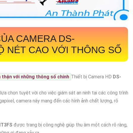
CỦA CAMERA
DS-
Ộ NÉT CAO VỚI THÔNG SỐ
n thận với những thông số chính
Thiết bị Camera HD
DS-
lựa chọn tuyệt vời cho việc giám sát an ninh tại các công trình
megapixel, camera này mang đến các hình ảnh chất lượng, rõ
IT3FS
được trang bị công nghệ giúp thu âm một cách rõ ràng,
ững gì đang xảy ra.