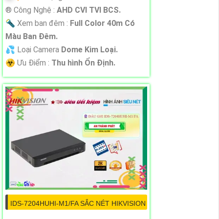
®️ Công Nghệ :
AHD CVI TVI BCS.
🔦 Xem ban đêm :
Full Color 40m Có
Màu Ban Đêm.
💦 Loại Camera
Dome Kim Loại.
️☣️ Ưu Điểm :
Thu hình Ổn Định.
IDS-7204HUHI-M1/FA SẮC NÉT HIKVISION