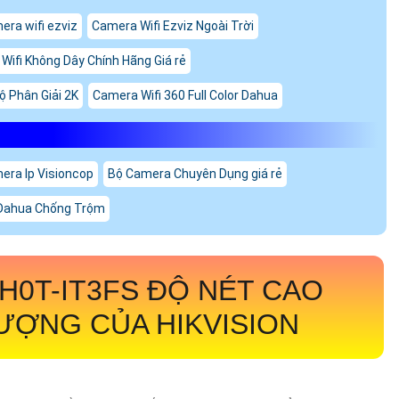
era wifi ezviz
Camera Wifi Ezviz Ngoài Trời
ifi Không Dây Chính Hãng Giá rẻ
ộ Phân Giải 2K
Camera Wifi 360 Full Color Dahua
era Ip Visioncop
Bộ Camera Chuyên Dụng giá rẻ
Dahua Chống Trộm
H0T-IT3FS
ĐỘ NÉT CAO
ƯỢNG CỦA HIKVISION