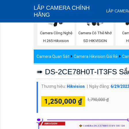
LẮP CAMERA CHÍNH
LẮP CAMERA
HÃNG
Camera Công Nghệ
Camera Có Thẻ Nhớ
Cam
H.265 Hikvision
SD HIKVISION
H
Camera Quan Sát
Camera Hikvision Giá Rẻ
Cam
➠ DS-2CE78H0T-IT3FS Sắc 
Thương hiệu:
Hikvision
Ngày đăng:
6/29/2023
1,790,000 ₫
1,250,000 ₫