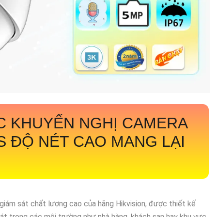
C KHUYẾN NGHỊ CAMERA
FS
ĐỘ NÉT CAO MANG LẠI
giám sát chất lượng cao của hãng Hikvision, được thiết kế
sát trong các môi trường như nhà hàng, khách sạn hay khu vực