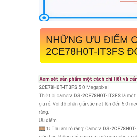
NHỮNG ƯU ĐIỂM 
2CE78H0T-IT3FS
Đ
Xem xét sản phẩm một cách chi tiết và cẩ
2CE78H0T-IT3FS
5.0 Megapixel
Thiết bị camera
DS-2CE78H0T-IT3FS
là một 
giá rẻ. Với độ phân giải sắc nét lên đến 5.0 
ràng.
Ưu điểm:
🎞
1:
Thu âm rõ ràng: Camera
DS-2CE78H0T-
giúp bạn không chỉ quan sát mà còn nghe rõ nh