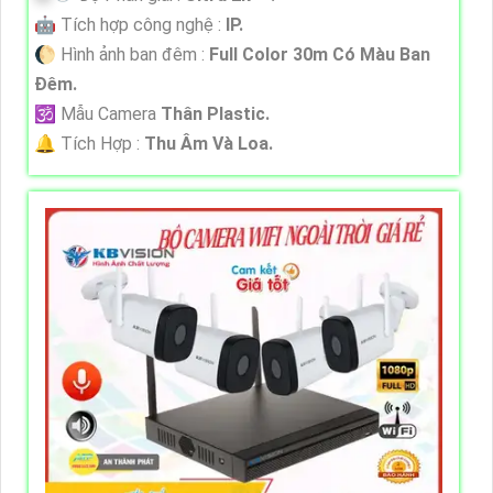
🤖️ Tích hợp công nghệ :
IP.
🌔 Hình ảnh ban đêm :
Full Color 30m Có Màu Ban
Ðêm.
🕉️ Mẫu Camera
Thân Plastic.
️🔔 Tích Hợp :
Thu Âm Và Loa.