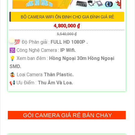
BỘ CAMERA WIFI ỔN ĐỊNH CHO GIA ĐÌNH GIÁ RẺ
4,800,000 ₫
5,540,000 ₫
💯 Độ Phân giải :
FULL HD 1080P .
🕉️ Công Nghệ Camera :
IP Wifi.
💡 Xem ban đêm :
Hồng Ngoại 30m Hồng Ngoại
SMD.
🤹 Loại Camera
Thân Plastic.
️📢 Ưu Điểm :
Thu Âm Và Loa.
GÓI CAMERA GIÁ RẺ BÁN CHẠY