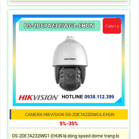
CAMERA HIKVISION DS-2DE7A232IWG1-EHUN
5%-35%
DS-2DE7A232IWG1-EHUN là dòng speed dome trang bị