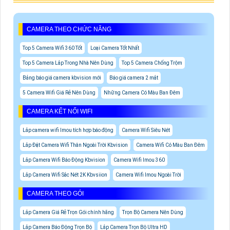
CAMERA THEO CHỨC NĂNG
Top 5 Camera Wifi 360 Tốt
Loại Camera Tốt Nhất
Top 5 Camera Lắp Trong Nhà Nên Dùng
Top 5 Camera Chống Trộm
Bảng báo giá camera kbvision mới
Báo giá camera 2 mắt
5 Camera Wifi Giá Rẻ Nên Dùng
Những Camera Có Màu Ban Đêm
CAMERA KẾT NỐI WIFI
Lắp camera wifi Imou tích hợp báo động
Camera Wifi Siêu Nét
Lắp Đặt Camera Wifi Thân Ngoài Trời Kbvision
Camera Wifi Có Màu Ban Đêm
Lắp Camera Wifi Báo Động Kbvision
Camera Wifi Imou 360
Lắp Camera Wifi Sắc Nét 2K Kbvsiion
Camera Wifi Imou Ngoài Trời
CAMERA THEO GÓI
Lắp Camera Giá Rẻ Trọn Gói chính hãng
Trọn Bộ Camera Nên Dùng
Lắp Camera Báo Động Trọn Bộ
Lắp Camera Trọn Bộ Ultra HD