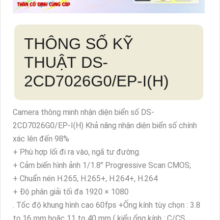
THÔNG SỐ KỸ
THUẬT DS-
2CD7026G0/EP-I(H)
Camera thông minh nhận diện biển số DS-
2CD7026G0/EP-I(H) Khả năng nhận diện biển số chính
xác lên đến 98%
+ Phù hợp lối đi ra vào, ngã tư đường.
+ Cảm biến hình ảnh 1/1.8" Progressive Scan CMOS;
+ Chuẩn nén H.265, H.265+, H.264+, H.264
+ Độ phân giải tối đa 1920 × 1080
. Tốc độ khung hình cao 60fps +Ống kính tùy chọn : 3.8
to 16 mm hoặc 11 to 40 mm ( kiểu ống kính : C/CS