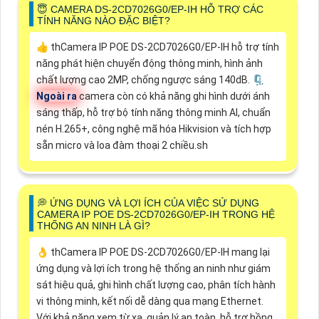
😇 CAMERA DS-2CD7026G0/EP-IH HỖ TRỢ CÁC
TÍNH NĂNG NÀO ĐẶC BIỆT?
👍 thCamera IP POE DS-2CD7026G0/EP-IH hỗ trợ tính
năng phát hiện chuyển động thông minh, hình ảnh
chất lượng cao 2MP, chống ngược sáng 140dB. 🗜️
Ngoài ra
camera còn có khả năng ghi hình dưới ánh
sáng thấp, hỗ trợ bộ tính năng thông minh AI, chuẩn
nén H.265+, công nghệ mã hóa Hikvision và tích hợp
sẵn micro và loa đàm thoại 2 chiều.sh
️💭 ỨNG DỤNG VÀ LỢI ÍCH CỦA VIỆC SỬ DỤNG
CAMERA IP POE DS-2CD7026G0/EP-IH TRONG HỆ
THỐNG AN NINH LÀ GÌ?
👌 thCamera IP POE DS-2CD7026G0/EP-IH mang lại
ứng dụng và lợi ích trong hệ thống an ninh như giám
sát hiệu quả, ghi hình chất lượng cao, phân tích hành
vi thông minh, kết nối dễ dàng qua mạng Ethernet.
Với khả năng xem từ xa, quản lý an toàn, hỗ trợ hồng