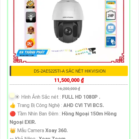
DS-2AE5225TI-A SẮC NÉT HIKVISION
11,500,000 ₫
16,200,000 ₫
☀️ Hình Ảnh Sắc nét :
FULL HD 1080P .
👍 Trang Bị Công Nghệ :
AHD CVI TVI BCS.
🔴 Tầm Nhìn Ban Đêm :
Hồng Ngoại 150m Hồng
Ngoại EXIR.
👑 Mẫu Camera
Xoay 360.
️↭ Khả Năng :
Xoay Zoom.