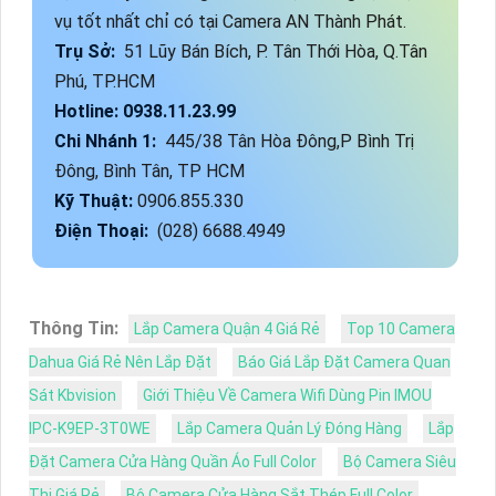
vụ tốt nhất chỉ có tại Camera AN Thành Phát.
Trụ Sở:
51 Lũy Bán Bích, P. Tân Thới Hòa, Q.Tân
Phú, TP.HCM
Hotline: 0938.11.23.99
Chi Nhánh 1:
445/38 Tân Hòa Đông,P Bình Trị
Đông, Bình Tân, TP HCM
Kỹ Thuật:
0906.855.330
Điện Thoại:
(028) 6688.4949
Thông Tin:
Lắp Camera Quận 4 Giá Rẻ
Top 10 Camera
Dahua Giá Rẻ Nên Lắp Đặt
Báo Giá Lắp Đặt Camera Quan
Sát Kbvision
Giới Thiệu Về Camera Wifi Dùng Pin IMOU
IPC-K9EP-3T0WE
Lắp Camera Quản Lý Đóng Hàng
Lắp
Đặt Camera Cửa Hàng Quần Áo Full Color
Bộ Camera Siêu
Thị Giá Rẻ
Bộ Camera Cửa Hàng Sắt Thép Full Color