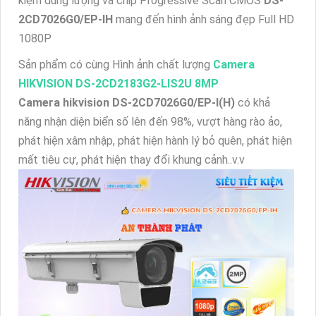
kiệm dung lượng và chip Progressive Scan CMOS
DS-
2CD7026G0/EP-IH
mang đến hình ảnh sáng đẹp Full HD
1080P
Sản phẩm có cùng Hình ảnh chất lượng
Camera
HIKVISION DS-2CD2183G2-LIS2U 8MP
Camera hikvision DS-2CD7026G0/EP-I(H)
có khả
năng nhận diện biển số lên đến 98%, vượt hàng rào ảo,
phát hiện xâm nhập, phát hiện hành lý bỏ quên, phát hiện
mất tiêu cự, phát hiện thay đổi khung cảnh..v.v