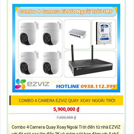
COMBO 4 CAMERA EZVIZ QUAY XOAY NGOÀI TRỜI
5,900,000 ₫
7,000,000 ₫
Combo 4 Camera Quay Xoay Ngoài Trời đến từ nhà EZVIZ
với độ nét cao lên đến 2K và giám sát ban đêm với 4 chế