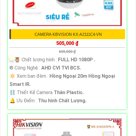
CAMERA KBVISION KX-A2111C4-VN
505,000 ₫
605,000 ₫
🦉 Chất lượng hình :
FULL HD 1080P .
®️ Công Nghệ :
AHD CVI TVI BCS.
🔅 Xem ban đêm :
Hồng Ngoại 20m Hồng Ngoại
Smart IR.
⛓ Thiết Kế Camera
Thân Plastic.
️🔔 Ưu Điểm :
Thu hình Chất Lượng.