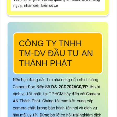
ngoại, nhận diện biển số xe
CÔNG TY TNHH
TM-DV ĐẦU TƯ AN
THÀNH PHÁT
Nếu bạn đang cần tìm nhà cung cấp chính hãng
Camera Đọc Biển Số
DS-2CD7026G0/EP-IH
với
dịch vụ tốt nhất tại TP.HCM hãy đến với Camera
AN Thành Phát. Chúng tôi cam kết cung cấp
camera chất lượng bảo hành tận nơi và dịch vụ
hậu mãi uy tín. Đừng bỏ lỡ cơ hội trải nghiệm dịch