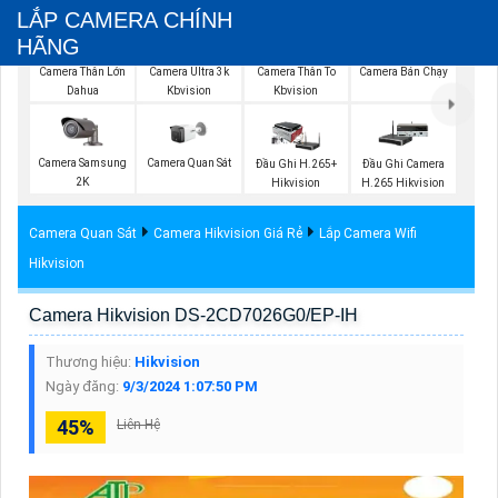
LẮP CAMERA CHÍNH
HÃNG
Camera Thân Lớn
Camera Ultra 3k
Camera Thân To
Camera Bán Chạy
Dahua
Kbvision
Kbvision
Camera Samsung
Camera Quan Sát
Đầu Ghi H.265+
Đầu Ghi Camera
2K
Hikvision
H.265 Hikvision
Camera Quan Sát
Camera Hikvision Giá Rẻ
Lắp Camera Wifi
Hikvision
Camera Hikvision DS-2CD7026G0/EP-IH
Thương hiệu:
Hikvision
Ngày đăng:
9/3/2024 1:07:50 PM
45%
Liên Hệ