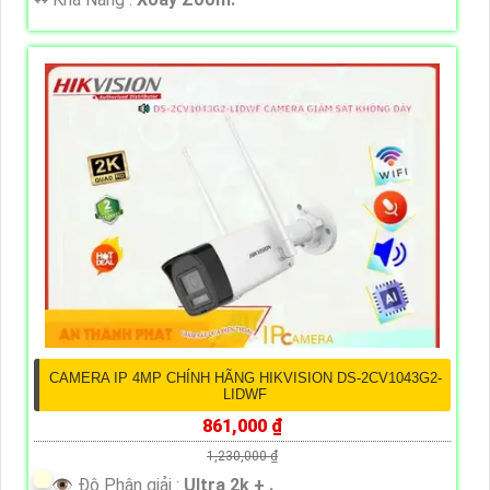
CAMERA IP 4MP CHÍNH HÃNG HIKVISION DS-2CV1043G2-
LIDWF
861,000 ₫
1,230,000 ₫
👁 Độ Phân giải :
Ultra 2k + .