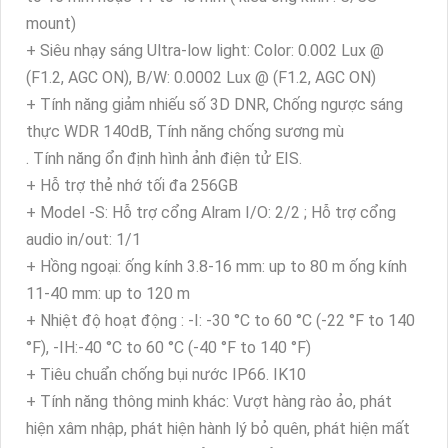
mount)
+ Siêu nhạy sáng Ultra-low light: Color: 0.002 Lux @
(F1.2, AGC ON), B/W: 0.0002 Lux @ (F1.2, AGC ON)
+ Tính năng giảm nhiếu số 3D DNR, Chống ngược sáng
thực WDR 140dB, Tính năng chống sương mù
. Tính năng ổn định hình ảnh điện tử EIS.
+ Hỗ trợ thẻ nhớ tối đa 256GB
+ Model -S: Hỗ trợ cổng Alram I/O: 2/2 ; Hỗ trợ cổng
audio in/out: 1/1
+ Hồng ngoại: ống kính 3.8-16 mm: up to 80 m ống kính
11-40 mm: up to 120 m
+ Nhiệt độ hoạt động : -I: -30 °C to 60 °C (-22 °F to 140
°F), -IH:-40 °C to 60 °C (-40 °F to 140 °F)
+ Tiêu chuẩn chống bụi nước IP66. IK10
+ Tính năng thông minh khác: Vượt hàng rào ảo, phát
hiện xâm nhập, phát hiện hành lý bỏ quên, phát hiện mất