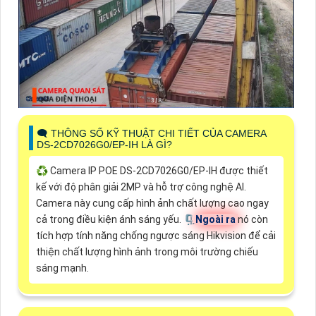
🗨️ THÔNG SỐ KỸ THUẬT CHI TIẾT CỦA CAMERA
DS-2CD7026G0/EP-IH LÀ GÌ?
♻️ Camera IP POE DS-2CD7026G0/EP-IH được thiết
kế với độ phân giải 2MP và hỗ trợ công nghệ AI.
Camera này cung cấp hình ảnh chất lượng cao ngay
cả trong điều kiện ánh sáng yếu. 🗜️
Ngoài ra
nó còn
tích hợp tính năng chống ngược sáng Hikvision để cải
thiện chất lượng hình ảnh trong môi trường chiếu
sáng mạnh.