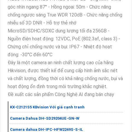
góc nhìn ngang 87° - Hồng ngoại: 50m - Chức năng
chống ngược sáng True WDR 120dB - Chức năng chống
nhiễu số 3D DNR - Hỗ trợ thẻ nhớ
MicroSD/SDHC/SDXC dung lượng tối đa 256GB -
Nguồn điện hoạt động: 12VDC, PoE (802.3af, class 3) -
Chứng chỉ chống nước và bụi: IP67 - Nhiệt độ hoạt
động: -30°C đến 60°C
Đây là một camera an ninh chất lượng cao của hãng
Hikvision, được thiết kế để cung cấp hình ảnh sắc nét
và chất lượng, đồng thời có khả năng chống nước, bụi và
hoạt động ổn định trong môi trường khắc nghiệt.
Đề xuất các sản phẩm Công Nghệ AI đang bán chạy
KX-C2121S5 KBvision Với giá cạnh tranh
Camera Dahua DH-SD29204UE-GN-W
Camera dahua DH-IPC-HFW2249S-S-IL