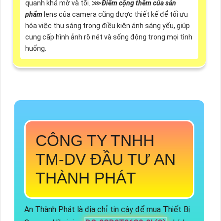
quanh khá mờ và tối. ⋙
Điểm cộng thêm của sản
phẩm
lens của camera cũng được thiết kế để tối ưu
hóa việc thu sáng trong điều kiện ánh sáng yếu, giúp
cung cấp hình ảnh rõ nét và sống động trong mọi tình
huống.
CÔNG TY TNHH
TM-DV ĐẦU TƯ AN
THÀNH PHÁT
An Thành Phát là địa chỉ tin cậy để mua Thiết Bị