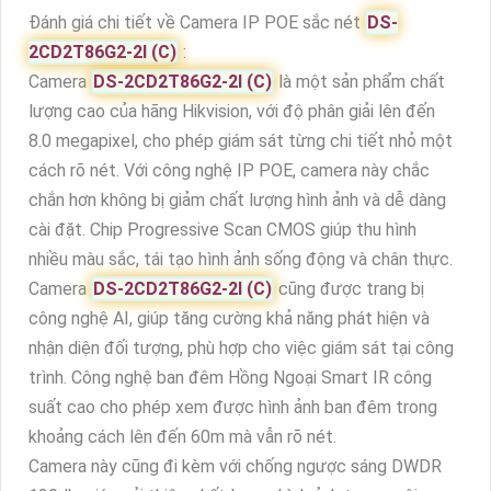
Đánh giá chi tiết về Camera IP POE sắc nét
DS-
2CD2T86G2-2I (C)
:
Camera
DS-2CD2T86G2-2I (C)
là một sản phẩm chất
lượng cao của hãng Hikvision, với độ phân giải lên đến
8.0 megapixel, cho phép giám sát từng chi tiết nhỏ một
cách rõ nét. Với công nghệ IP POE, camera này chắc
chắn hơn không bị giảm chất lượng hình ảnh và dễ dàng
cài đặt. Chip Progressive Scan CMOS giúp thu hình
nhiều màu sắc, tái tạo hình ảnh sống động và chân thực.
Camera
DS-2CD2T86G2-2I (C)
cũng được trang bị
công nghệ AI, giúp tăng cường khả năng phát hiện và
nhận diện đối tượng, phù hợp cho việc giám sát tại công
trình. Công nghệ ban đêm Hồng Ngoại Smart IR công
suất cao cho phép xem được hình ảnh ban đêm trong
khoảng cách lên đến 60m mà vẫn rõ nét.
Camera này cũng đi kèm với chống ngược sáng DWDR