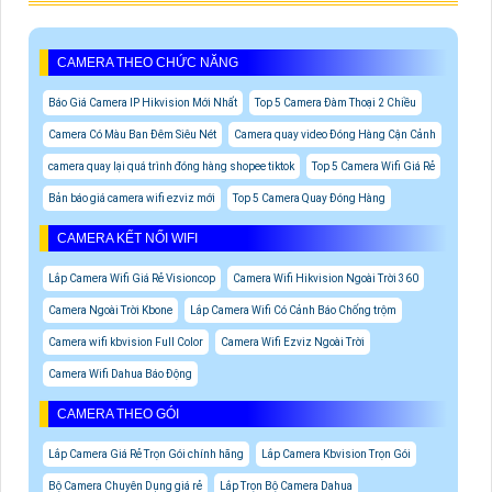
CAMERA THEO CHỨC NĂNG
Báo Giá Camera IP Hikvision Mới Nhất
Top 5 Camera Đàm Thoại 2 Chiều
Camera Có Màu Ban Đêm Siêu Nét
Camera quay video Đóng Hàng Cận Cảnh
camera quay lại quá trình đóng hàng shopee tiktok
Top 5 Camera Wifi Giá Rẻ
Bản báo giá camera wifi ezviz mới
Top 5 Camera Quay Đóng Hàng
CAMERA KẾT NỐI WIFI
Lắp Camera Wifi Giá Rẻ Visioncop
Camera Wifi Hikvision Ngoài Trời 360
Camera Ngoài Trời Kbone
Lắp Camera Wifi Có Cảnh Báo Chống trộm
Camera wifi kbvision Full Color
Camera Wifi Ezviz Ngoài Trời
Camera Wifi Dahua Báo Động
CAMERA THEO GÓI
Lắp Camera Giá Rẻ Trọn Gói chính hãng
Lắp Camera Kbvision Trọn Gói
Bộ Camera Chuyên Dụng giá rẻ
Lắp Trọn Bộ Camera Dahua