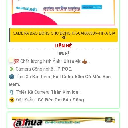
CAMERA BÁO ĐỘNG CHỦ ĐỘNG KX-CAI8003UN-TIF-A GIÁ
RẺ
LIÊN HỆ
LIÊN HỆ
💯 Chất lượng hình Ảnh :
Ultra 4k 👍🏾 .
✳️ Camera Công nghệ :
IP POE.
🌚 Tầm Xa Ban Đêm :
Full Color 50m Có Màu Ban
Ðêm.
🗜️ Thiết Kế Camera
Thân Kim loại.
️☣️ Đặt Điểm :
Có Ðèn Còi Báo Động.