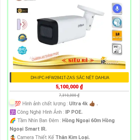
DH-IPC-HFW2841T-ZAS SẮC NÉT DAHUA
5,100,000 ₫
7,310,000 ₫
💯 Hình ảnh chất lượng :
Ultra 4k 👍🏾 .
🕉️ Công Nghệ Hình Ảnh :
IP POE.
🌈 Tầm Nhìn Ban Đêm :
Hồng Ngoại 60m Hồng
Ngoại Smart IR.
🤹 Camera Thiết Kế
Thân Kim Loại.