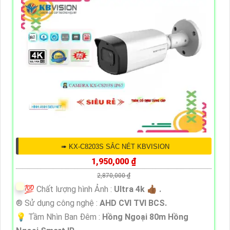
➠ KX-C8203S SẮC NÉT KBVISION
1,950,000 ₫
2,870,000 ₫
💯 Chất lượng hình Ảnh :
Ultra 4k 👍🏾 .
®️ Sử dụng công nghệ :
AHD CVI TVI BCS.
💡 Tầm Nhìn Ban Đêm :
Hồng Ngoại 80m Hồng