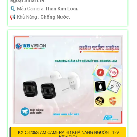
Ngoại Smart IR.
🗜️ Mẫu Camera
Thân Kim Loại.
️📢 Khả Năng :
Chống Nước.
KX-C8205S-AM CAMERA HD KHẢ NANG NGUỒN : 12V