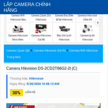
LẮP CAMERA CHÍNH
HÃNG
Camera Wifi
Camera Zoom 25x
Camera Đọc Biển
Camera Hikvision
Hikvision Báo
Hikvision
Số Xe Hikvision
Ultra 4K
Động
Camera Hikvision
Camera Hikvision
Đầu Ghi Ip AI
Camera Ip 4k
Nhìn Đêm
Giá Rẻ
Hikvision
Hikvision
Camera Quan Sát
Camera Hikvision Giá Rẻ
Camera Wifi Hikvision
Trong Nhà
Camera Hikvision DS-2CD2T86G2-2I (C)
Thương hiệu:
Hikvision
Ngày đăng:
5/24/2024 10:48:12 AM
30%
LIÊN HỆ