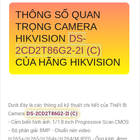
THÔNG SỐ QUAN
TRỌNG CAMERA
HIKVISION
DS-
2CD2T86G2-2I (C)
CỦA HÃNG HIKVISION
Dưới đây là các thông số kỹ thuật chi tiết của Thiết Bị
Camera
DS-2CD2T86G2-2I (C)
:
- Cảm biến hình ảnh: 1/1.8 inch Progressive Scan CMOS
- Độ phân giải: 8MP - Chuẩn nén video:
H.265+/H.265/H.264+/H.264/MJPEG - Ống kính: 4mm,