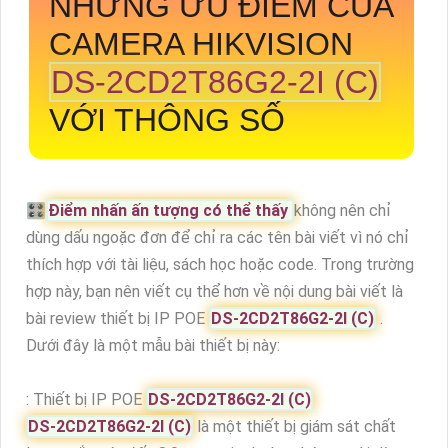
NHỮNG ƯU ĐIỂM CỦA
CAMERA HIKVISION
DS-2CD2T86G2-2I (C)
VỚI THÔNG SỐ
🎛
Điểm nhấn ấn tượng có thể thấy
không nên chỉ
dùng dấu ngoặc đơn để chỉ ra các tên bài viết vì nó chỉ
thích hợp với tài liệu, sách học hoặc code. Trong trường
hợp này, bạn nên viết cụ thể hơn về nội dung bài viết là
bài review thiết bị IP POE
DS-2CD2T86G2-2I (C)
.
Dưới đây là một mẫu bài thiết bị này:
: Thiết bị IP POE
DS-2CD2T86G2-2I (C)
DS-2CD2T86G2-2I (C)
là một thiết bị giám sát chất