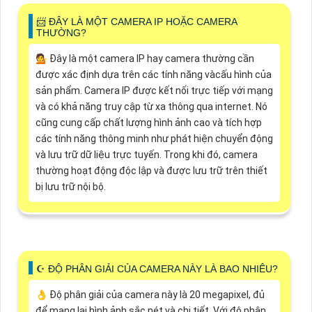
📨 ĐÂY LÀ MỘT CAMERA IP HOẶC CAMERA
THƯỜNG?
💁 Đây là một camera IP hay camera thường cần
được xác định dựa trên các tính năng vàcấu hình của
sản phẩm. Camera IP được kết nối trực tiếp với mạng
và có khả năng truy cập từ xa thông qua internet. Nó
cũng cung cấp chất lượng hình ảnh cao và tích hợp
các tính năng thông minh như phát hiện chuyển động
và lưu trữ dữ liệu trực tuyến. Trong khi đó, camera
thường hoạt động độc lập và được lưu trữ trên thiết
bị lưu trữ nội bộ.
☪ ĐỘ PHÂN GIẢI CỦA CAMERA NÀY LÀ BAO NHIÊU?
👌 Độ phân giải của camera này là 20 megapixel, đủ
để mang lại hình ảnh sắc nét và chi tiết. Với độ phân