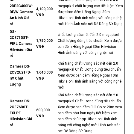
DS-
Khả Năng chất lượng sắc nét đến 4.0
2DE2C400IW-
megapixel chất lượng cao tiết kiệm Xem
4,100,000
DE/W Camera
được ban đêm Hồng Ngoại 30m
VNĐ
An Ninh Giá
Hikvision Hình ảnh sáng với công nghệ
rẻ
mới Hình Ảnh sắc nét Dễ Dàng Sử Dụng
DS-
chất lượng sắc nét đến 2.0 megapixel
2CE71D8T-
1,750,000
Chất lượng đúng tiêu chuẩn Xem được
PIRL Camera
VNĐ
ban đêm Hồng Ngoại 30m Hikvision
Hikvision Giá
Hình ảnh sáng với công nghệ mới
rẻ
Khả Năng chất lượng sắc nét đến 2.0
Camera DS-
megapixel Chất lượng đúng tiêu chuẩn
2CV2U21FD-
1,640,000
Xem được ban đêm Hồng Ngoại 10m
IW Chất
VNĐ
Hikvision Hình ảnh sáng với công nghệ
Lượng
mới
Khả Năng chất lượng sắc nét đến 2.0
Camera DS-
megapixel Chất lượng đúng tiêu chuẩn
2CE76D0T-
Xem được ban đêm Full Color 20m xem
600,000
EXLPF
ban đêm như ban ngày tiết kiệm xem
VNĐ
Hikvision Giá
ban đêm phù hợp Hikvision Hình ảnh
rẻ
sáng với công nghệ mới Hình Ảnh sắc
nét Dễ Dàng Sử Dụng