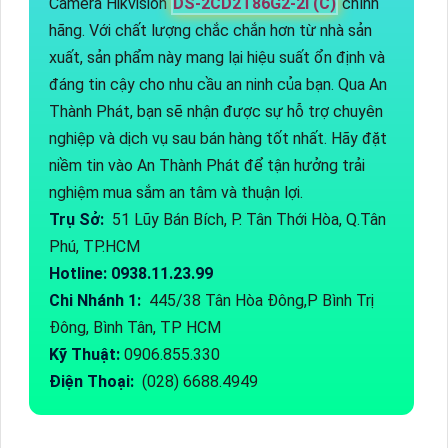
Camera Hikvision
DS-2CD2T86G2-2I (C)
chính
hãng. Với chất lượng chắc chắn hơn từ nhà sản
xuất, sản phẩm này mang lại hiệu suất ổn định và
đáng tin cậy cho nhu cầu an ninh của bạn. Qua An
Thành Phát, bạn sẽ nhận được sự hỗ trợ chuyên
nghiệp và dịch vụ sau bán hàng tốt nhất. Hãy đặt
niềm tin vào An Thành Phát để tận hưởng trải
nghiệm mua sắm an tâm và thuận lợi.
Trụ Sở:
51 Lũy Bán Bích, P. Tân Thới Hòa, Q.Tân
Phú, TP.HCM
Hotline: 0938.11.23.99
Chi Nhánh 1:
445/38 Tân Hòa Đông,P Bình Trị
Đông, Bình Tân, TP HCM
Kỹ Thuật:
0906.855.330
Điện Thoại:
(028) 6688.4949