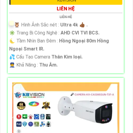
KBVISION
LIÊN HỆ
LIÊN HỆ
🦉 Hình Ảnh Sắc nét :
Ultra 4k 👍🏾 .
✳️ Trang Bị Công Nghệ :
AHD CVI TVI BCS.
🌜 Tầm Nhìn Ban Đêm :
Hồng Ngoại 80m Hồng
Ngoại Smart IR.
💦 Cấu Tạo Camera
Thân Kim loại.
️👮 Khả Năng :
Thu Âm.