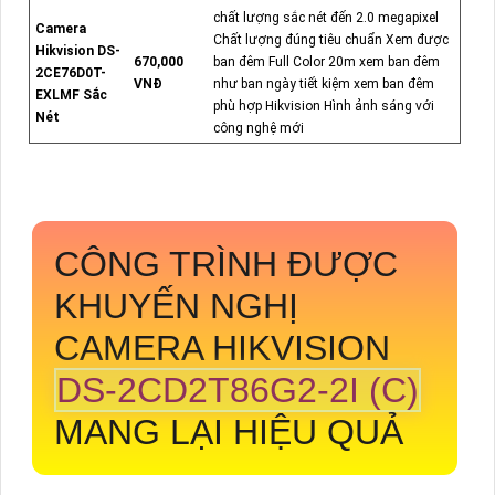
chất lượng sắc nét đến 2.0 megapixel
Camera
Chất lượng đúng tiêu chuẩn Xem được
Hikvision DS-
670,000
ban đêm Full Color 20m xem ban đêm
2CE76D0T-
VNĐ
như ban ngày tiết kiệm xem ban đêm
EXLMF Sắc
phù hợp Hikvision Hình ảnh sáng với
Nét
công nghệ mới
CÔNG TRÌNH ĐƯỢC
KHUYẾN NGHỊ
CAMERA HIKVISION
DS-2CD2T86G2-2I (C)
MANG LẠI HIỆU QUẢ