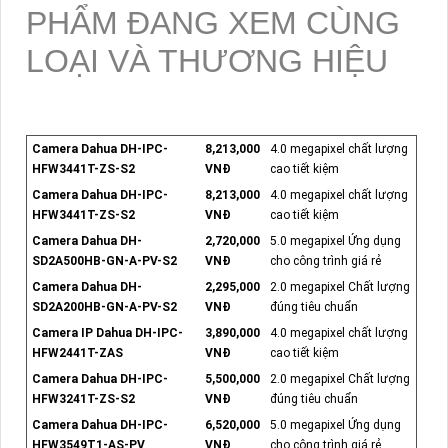
PHẨM ĐANG XEM CÙNG
LOẠI VÀ THƯƠNG HIỆU
Camera Dahua DH-IPC-
8,213,000
4.0 megapixel chất lượng
HFW3441T-ZS-S2
VNĐ
cao tiết kiệm
Camera Dahua DH-IPC-
8,213,000
4.0 megapixel chất lượng
HFW3441T-ZS-S2
VNĐ
cao tiết kiệm
Camera Dahua DH-
2,720,000
5.0 megapixel Ứng dụng
SD2A500HB-GN-A-PV-S2
VNĐ
cho công trình giá rẻ
Camera Dahua DH-
2,295,000
2.0 megapixel Chất lượng
SD2A200HB-GN-A-PV-S2
VNĐ
đúng tiêu chuẩn
Camera IP Dahua DH-IPC-
3,890,000
4.0 megapixel chất lượng
HFW2441T-ZAS
VNĐ
cao tiết kiệm
Camera Dahua DH-IPC-
5,500,000
2.0 megapixel Chất lượng
HFW3241T-ZS-S2
VNĐ
đúng tiêu chuẩn
Camera Dahua DH-IPC-
6,520,000
5.0 megapixel Ứng dụng
HFW3549T1-AS-PV
VNĐ
cho công trình giá rẻ