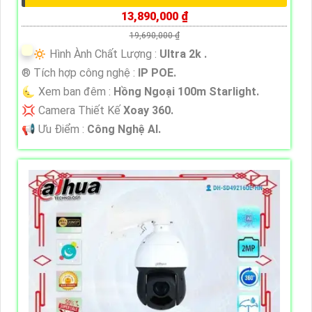
13,890,000 ₫
19,690,000 ₫
🔅 Hình Ành Chất Lượng :
Ultra 2k .
®️ Tích hợp công nghệ :
IP POE.
🌜 Xem ban đêm :
Hồng Ngoại 100m Starlight.
💢 Camera Thiết Kế
Xoay 360.
️📢 Ưu Điểm :
Công Nghệ AI.