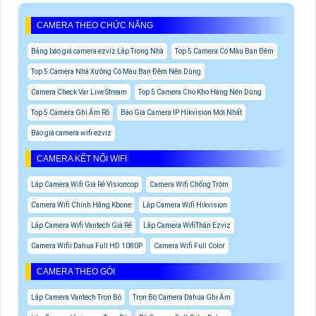
CAMERA THEO CHỨC NĂNG
Bảng báo giá camera ezviz Lắp Trong Nhà
Top 5 Camera Có Màu Ban Đêm
Top 5 Camera Nhà Xưởng Có Màu Ban Đêm Nên Dùng
Camera Check Var Live Stream
Top 5 Camera Cho Kho Hàng Nên Dùng
Top 5 Camera Ghi Âm Rõ
Báo Giá Camera IP Hikvision Mới Nhất
Báo giá camera wifi ezviz
CAMERA KẾT NỐI WIFI
Lắp Camera Wifi Giá Rẻ Visioncop
Camera Wifi Chống Trộm
Camera Wifi Chính Hãng Kbone
Lắp Camera Wifi Hikvision
Lắp Camera Wifi Vantech Giá Rẻ
Lắp Camera WifiThân Ezviz
Camera Wifii Dahua Full HD 1080P
Camera Wifi Full Color
CAMERA THEO GÓI
Lắp Camera Vantech Trọn Bộ
Trọn Bộ Camera Dahua Ghi Âm