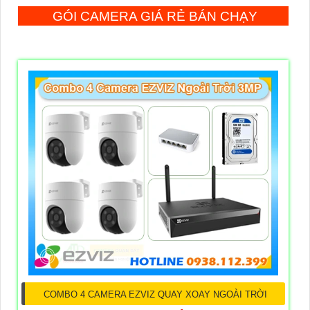
GÓI CAMERA GIÁ RẺ BÁN CHẠY
COMBO 4 CAMERA EZVIZ QUAY XOAY NGOÀI TRỜI