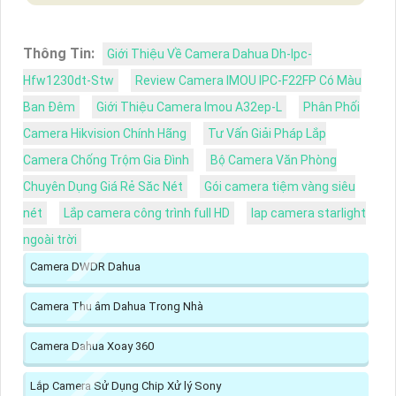
Thông Tin:
Giới Thiệu Về Camera Dahua Dh-Ipc-
Hfw1230dt-Stw
Review Camera IMOU IPC-F22FP Có Màu
Ban Đêm
Giới Thiệu Camera Imou A32ep-L
Phân Phối
Camera Hikvision Chính Hãng
Tư Vấn Giải Pháp Lắp
Camera Chống Trộm Gia Đình
Bộ Camera Văn Phòng
Chuyên Dụng Giá Rẻ Săc Nét
Gói camera tiệm vàng siêu
nét
Lắp camera công trình full HD
lap camera starlight
ngoài trời
Camera DWDR Dahua
Camera Thu âm Dahua Trong Nhà
Camera Dahua Xoay 360
Lắp Camera Sử Dụng Chip Xử lý Sony