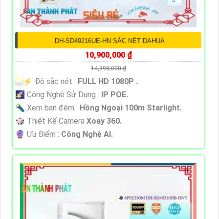
DH-SD49216UE-HN SẮC NÉT DAHUA
10,900,000 ₫
14,398,000 ₫
️⚡ Độ sắc nét :
FULL HD 1080P .
🌠 Công Nghệ Sử Dụng :
IP POE.
🔦 Xem ban đêm :
Hồng Ngoại 100m Starlight.
🎲 Thiết Kế Camera
Xoay 360.
️🔮 Ưu Điểm :
Công Nghệ AI.