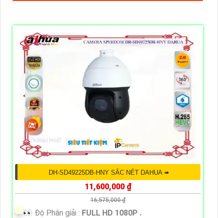
DH-SD49225DB-HNY SẮC NÉT DAHUA ➠
11,600,000 ₫
16,575,000 ₫
️👀 Độ Phân giải :
FULL HD 1080P .