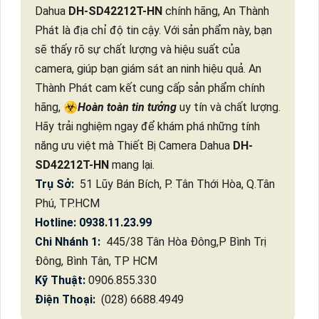
Dahua
DH-SD42212T-HN
chính hãng, An Thành
Phát là địa chỉ độ tin cậy. Với sản phẩm này, bạn
sẽ thấy rõ sự chất lượng và hiệu suất của
camera, giúp bạn giám sát an ninh hiệu quả. An
Thành Phát cam kết cung cấp sản phẩm chính
hãng, ☣️
Hoàn toàn tin tưởng
uy tín và chất lượng.
Hãy trải nghiệm ngay để khám phá những tính
năng ưu việt mà Thiết Bị Camera Dahua
DH-
SD42212T-HN
mang lại.
Trụ Sở:
51 Lũy Bán Bích, P. Tân Thới Hòa, Q.Tân
Phú, TP.HCM
Hotline: 0938.11.23.99
Chi Nhánh 1:
445/38 Tân Hòa Đông,P Bình Trị
Đông, Bình Tân, TP HCM
Kỹ Thuật:
0906.855.330
Điện Thoại:
(028) 6688.4949