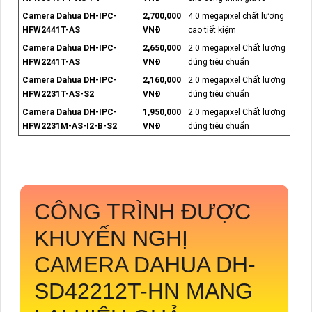
Camera Dahua DH-IPC-
2,700,000
4.0 megapixel chất lượng
HFW2441T-AS
VNĐ
cao tiết kiệm
Camera Dahua DH-IPC-
2,650,000
2.0 megapixel Chất lượng
HFW2241T-AS
VNĐ
đúng tiêu chuẩn
Camera Dahua DH-IPC-
2,160,000
2.0 megapixel Chất lượng
HFW2231T-AS-S2
VNĐ
đúng tiêu chuẩn
Camera Dahua DH-IPC-
1,950,000
2.0 megapixel Chất lượng
HFW2231M-AS-I2-B-S2
VNĐ
đúng tiêu chuẩn
CÔNG TRÌNH ĐƯỢC
KHUYẾN NGHỊ
CAMERA DAHUA
DH-
SD42212T-HN
MANG