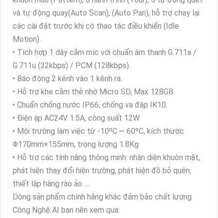
và tự động quay(Auto Scan), (Auto Pan), hỗ trợ chạy lại
các cài đặt trước khi có thao tác điều khiển (Idle
Motion).
• Tích hợp 1 dây cắm míc với chuẩn âm thanh G.711a /
G.711u (32kbps) / PCM (128kbps).
• Báo động 2 kênh vào 1 kênh ra.
• Hỗ trợ khe cắm thẻ nhớ Micro SD, Max 128GB.
• Chuẩn chống nước IP66, chống va đập IK10.
• Điện áp AC24V 1.5A, công suất 12W
• Môi trường làm việc từ -10ºC ~ 60ºC, kích thước
Φ170mm×155mm, trọng lượng 1.8Kg
• Hỗ trợ các tính năng thông minh: nhận diện khuôn mặt,
phát hiện thay đổi hiện trường, phát hiện đồ bỏ quên,
thiết lập hàng rào ảo ....
Dòng sản phẩm chính hãng khác đảm bảo chất lượng
Công Nghệ AI bạn nên xem qua: