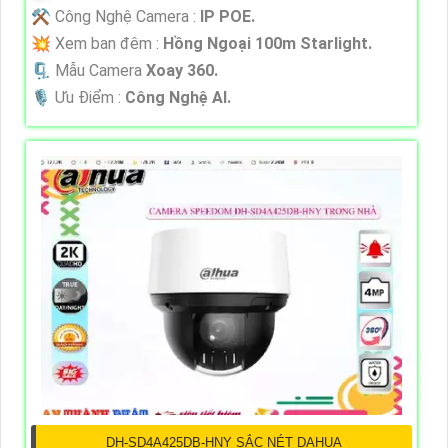
⚒ Công Nghệ Camera :
IP POE.
💥 Xem ban đêm :
Hồng Ngoại 100m Starlight.
🗜️ Mẫu Camera
Xoay 360.
️🎙 Ưu Điểm :
Công Nghệ AI.
DH-SD4A425DB-HNY SẮC NÉT DAHUA