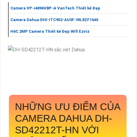
Camera VP-i4896VBP-A VanTech Thiết kế Đẹp
Camera Dahua DHI-ITC952-AU3F-IRL8ZF1640
H6C 2MP Camera Thiết kế Đẹp Wifi Ezviz
NHỮNG ƯU ĐIỂM CỦA
CAMERA DAHUA
DH-
SD42212T-HN
VỚI