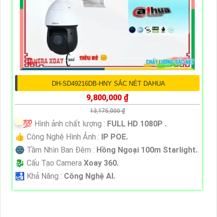
DH-SD49216DB-HNY SẮC NÉT DAHUA
9,800,000 ₫
13,175,000 ₫
💯 Hình ảnh chất lượng :
FULL HD 1080P .
👍 Công Nghệ Hình Ảnh :
IP POE.
🌚 Tầm Nhìn Ban Đêm :
Hồng Ngoại 100m Starlight.
🐉️ Cấu Tạo Camera
Xoay 360.
️🛃 Khả Năng :
Công Nghệ AI.