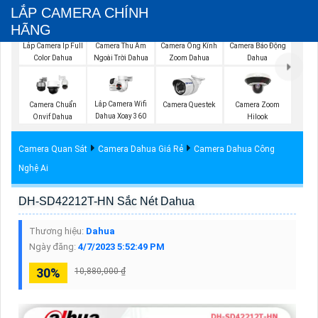
LẮP CAMERA CHÍNH
HÃNG
Lắp Camera Ip Full
Camera Thu Âm
Camera Ống Kính
Camera Báo Động
Color Dahua
Ngoài Trời Dahua
Zoom Dahua
Dahua
Lắp Camera Wifi
Camera Chuẩn
Camera Questek
Camera Zoom
Dahua Xoay 360
Onvif Dahua
Hilook
Camera Quan Sát
Camera Dahua Giá Rẻ
Camera Dahua Công
Nghệ Ai
DH-SD42212T-HN Sắc Nét Dahua
Thương hiệu:
Dahua
Ngày đăng:
4/7/2023 5:52:49 PM
30%
10,880,000 ₫