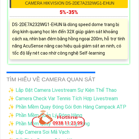
CAMERA HIKVISION DS-2DE7A232IWG1-EHUN
5%-35%
DS-2DE7A232IWG1-EHUN là dòng speed dome trang bị
ống kính quang học lên đến 32X giúp giám sát khoảng
cách xa, nhìn ban đêm bằng hồng ngoại 200m, hỗ trợ tính
năng AcuSense nâng cao hiệu quả giám sát an ninh, có
tốc độ lấy nét cao nhờ công nghệ Self-learning
TÌM HIỂU VỀ CAMERA QUAN SÁT
✨ Lắp Đặt Camera Livestream Sự Kiện Thể Thao
✨ Camera Check Var Tennis Tích Hợp Livestream
✨ Phần Mềm Quay Đóng Gói Đơn Hàng Campack ATP
✨ Phần Mềm Quản Lý Đóng Hàng
✨ Phần Mềm Quay Video Đóng Hàng
✨ Lắp Camera Soi Mã Vạch