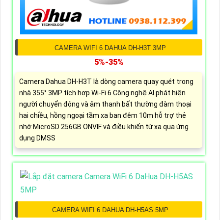
CAMERA WIFI 6 DAHUA DH-H3T 3MP
5%-35%
Camera Dahua DH-H3T là dòng camera quay quét trong
nhà 355° 3MP tích hợp Wi-Fi 6 Công nghệ AI phát hiện
người chuyển động và âm thanh bất thường đàm thoại
hai chiều, hồng ngoại tầm xa ban đêm 10m hỗ trợ thẻ
nhớ MicroSD 256GB ONVIF và điều khiển từ xa qua ứng
dụng DMSS
CAMERA WIFI 6 DAHUA DH-H5AS 5MP