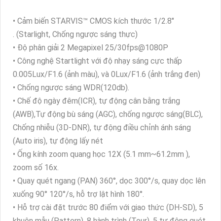
• Cảm biến STARVIS™ CMOS kích thước 1/2.8"
. (Starlight, Chống ngược sáng thực)
• Độ phân giải 2 Megapixel 25/30fps@1080P
• Công nghệ Startlight với độ nhạy sáng cực thấp
0.005Lux/F1.6 (ảnh màu), và 0Lux/F1.6 (ảnh trắng đen)
• Chống ngược sáng WDR(120db).
• Chế độ ngày đêm(ICR), tự động cân bằng trắng
(AWB),Tự động bù sáng (AGC), chống ngược sáng(BLC),
Chống nhiễu (3D-DNR), tự động điều chỉnh ánh sáng
(Auto iris), tự động lấy nét
• Ống kính zoom quang học 12X (5.1 mm~61.2mm ),
zoom số 16x.
• Quay quét ngang (PAN) 360°, dọc 300°/s, quay dọc lên
xuống 90° 120°/s, hỗ trợ lật hình 180°.
• Hỗ trợ cài đặt trước 80 điểm với giao thức (DH-SD), 5
khuôn mẫu (Pattern), 8 hành trình (Tour), 5 tự động quét