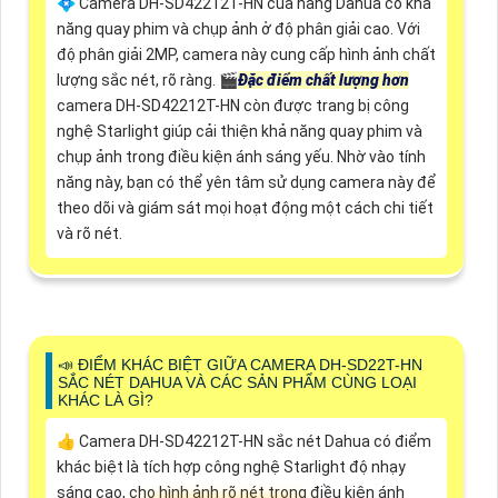
💠 Camera DH-SD42212T-HN của hãng Dahua có khả
năng quay phim và chụp ảnh ở độ phân giải cao. Với
độ phân giải 2MP, camera này cung cấp hình ảnh chất
lượng sắc nét, rõ ràng. 🎬
Đặc điểm chất lượng hơn
camera DH-SD42212T-HN còn được trang bị công
nghệ Starlight giúp cải thiện khả năng quay phim và
chụp ảnh trong điều kiện ánh sáng yếu. Nhờ vào tính
năng này, bạn có thể yên tâm sử dụng camera này để
theo dõi và giám sát mọi hoạt động một cách chi tiết
và rõ nét.
📣 ĐIỂM KHÁC BIỆT GIỮA CAMERA DH-SD22T-HN
SẮC NÉT DAHUA VÀ CÁC SẢN PHẨM CÙNG LOẠI
KHÁC LÀ GÌ?
👍 Camera DH-SD42212T-HN sắc nét Dahua có điểm
khác biệt là tích hợp công nghệ Starlight độ nhạy
sáng cao, cho hình ảnh rõ nét trong điều kiện ánh