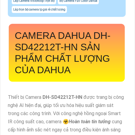
Lắp Camera Visioncop Trọn Bộ
Bộ Camera Full Color Dahua
Lắp trọn bộ camera Ip giá rẻ chất lượng
CAMERA DAHUA
DH-
SD42212T-HN
SẢN
PHẨM CHẤT LƯỢNG
CỦA DAHUA
Thiết bị Camera
DH-SD42212T-HN
được trang bị công
nghệ AI hiện đại, giúp tối ưu hóa hiệu suất giám sát
trong các công trình. Với công nghệ hồng ngoại Smart
IR công suất cao, camera ☣️
Hoàn toàn tin tưởng
cung
cấp hình ảnh sắc nét ngay cả trong điều kiện ánh sáng