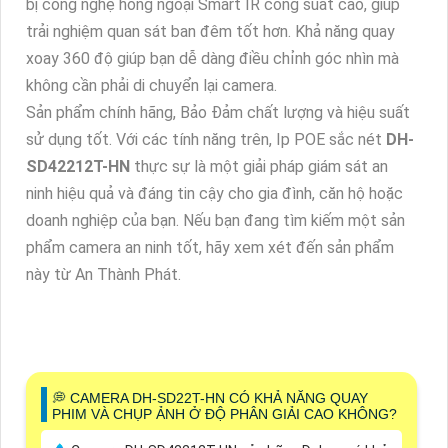
bị công nghệ hồng ngoại Smart IR công suất cao, giúp
trải nghiệm quan sát ban đêm tốt hơn. Khả năng quay
xoay 360 độ giúp bạn dễ dàng điều chỉnh góc nhìn mà
không cần phải di chuyển lại camera.
Sản phẩm chính hãng, Bảo Đảm chất lượng và hiệu suất
sử dụng tốt. Với các tính năng trên, Ip POE sắc nét
DH-
SD42212T-HN
thực sự là một giải pháp giám sát an
ninh hiệu quả và đáng tin cậy cho gia đình, căn hộ hoặc
doanh nghiệp của bạn. Nếu bạn đang tìm kiếm một sản
phẩm camera an ninh tốt, hãy xem xét đến sản phẩm
này từ An Thành Phát.
️💭 CAMERA DH-SD22T-HN CÓ KHẢ NĂNG QUAY
PHIM VÀ CHỤP ẢNH Ở ĐỘ PHÂN GIẢI CAO KHÔNG?