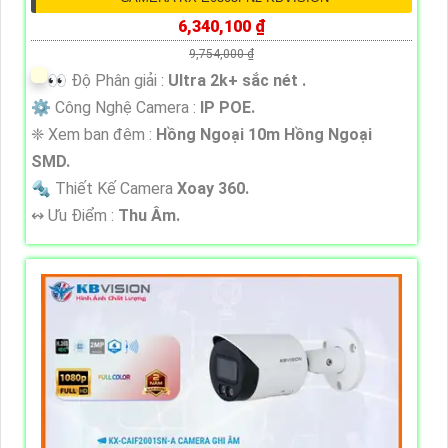
6,340,100 ₫
9,754,000 ₫
️👀 Độ Phân giải :
Ultra 2k+ sắc nét .
⚙ Công Nghệ Camera :
IP POE.
❈ Xem ban đêm :
Hồng Ngoại 10m Hồng Ngoại
SMD.
🔩 Thiết Kế Camera
Xoay 360.
️↭ Ưu Điểm :
Thu Âm.