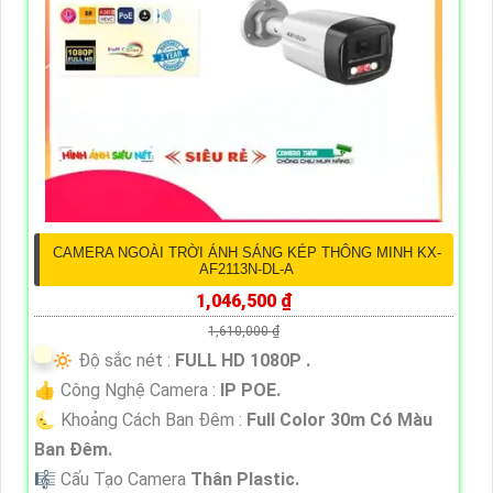
CAMERA NGOÀI TRỜI ÁNH SÁNG KÉP THÔNG MINH KX-
AF2113N-DL-A
1,046,500 ₫
1,610,000 ₫
🔅 Độ sắc nét :
FULL HD 1080P .
👍 Công Nghệ Camera :
IP POE.
🌜 Khoảng Cách Ban Đêm :
Full Color 30m Có Màu
Ban Ðêm.
🎼️ Cấu Tạo Camera
Thân Plastic.