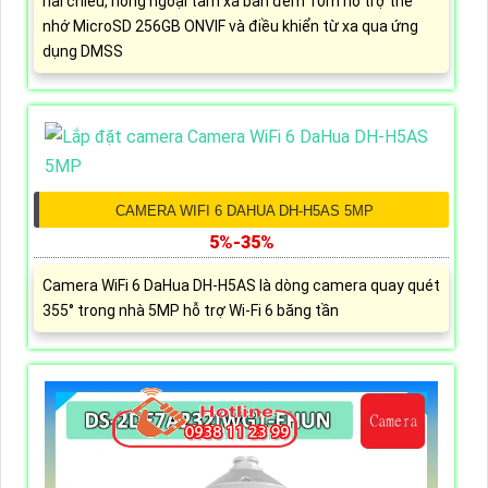
hai chiều, hồng ngoại tầm xa ban đêm 10m hỗ trợ thẻ
nhớ MicroSD 256GB ONVIF và điều khiển từ xa qua ứng
dụng DMSS
CAMERA WIFI 6 DAHUA DH-H5AS 5MP
5%-35%
Camera WiFi 6 DaHua DH-H5AS là dòng camera quay quét
355° trong nhà 5MP hỗ trợ Wi-Fi 6 băng tần