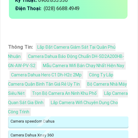
Kỹ Thuật:
0906.855.330
Điện Thoại:
(028) 6688.4949
Thông Tin:
Lắp Đặt Camera Giám Sát Tại Quận Phú
Nhuận
Camera Dahua Báo Động Chuẩn DH-SD2A200HB-
GN-AW-PV-S2
Mẫu Camera Wifi Bán Chạy Nhất Hiện Nay
Camera Dahua Hero C1 Dh-H2c 2Mp
Công Ty Lắp
Camera Quận Bình Tân Giá Rẻ Uy Tín
Bộ Camera Nhà Máy
Siêu Nét
Trọn Bộ Camera An Ninh Khu Phố
Lắp Camera
Quan Sát Gia Đình
Lắp Camera Wifi Chuyên Dụng Cho
Công Trình
Camera speedom Dahua
Camera Dahua Xoay 360