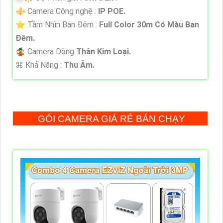
⚜️ Camera Công nghệ :
IP POE.
⭐ Tầm Nhìn Ban Đêm :
Full Color 30m Có Màu Ban
Đêm.
🤹 Camera Dòng
Thân Kim Loại.
️⌘ Khả Năng :
Thu Âm.
GÓI CAMERA GIÁ RẺ BÁN CHẠY