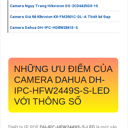
Camera Ngụy Trang Hikvision DS-2CD6425G0-10
Camera Giá Rẻ KBvision KX-FM2001C-DL-A Thiết kế Đẹp
Camera Dahua DH-IPC-HDBW2841E-S
NHỮNG ƯU ĐIỂM CỦA
CAMERA DAHUA
DH-
IPC-HFW2449S-S-LED
VỚI THÔNG SỐ
Thiết bị IP POE
DH-IPC-HFW2449S-S-LED
là một sản