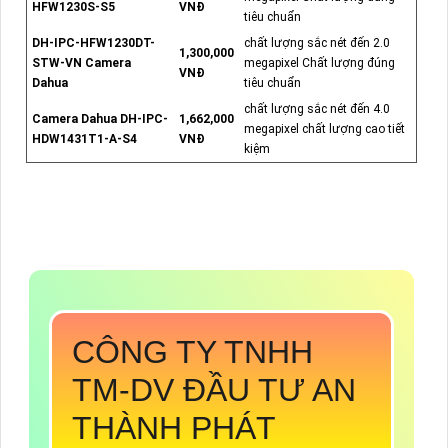
HFW1230S-S5
VNĐ
tiêu chuẩn
DH-IPC-HFW1230DT-
chất lượng sắc nét đến 2.0
1,300,000
STW-VN Camera
megapixel Chất lượng đúng
VNĐ
Dahua
tiêu chuẩn
chất lượng sắc nét đến 4.0
Camera Dahua DH-IPC-
1,662,000
megapixel chất lượng cao tiết
HDW1431T1-A-S4
VNĐ
kiệm
CÔNG TY TNHH
TM-DV ĐẦU TƯ AN
THÀNH PHÁT