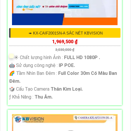
➠ KX-CAIF2001SN-A SẮC NÉT KBVISION
1,969,500 ₫
3,030,000 ₫
☀️ Chất lượng hình Ảnh :
FULL HD 1080P .
🤖️ Sử dụng công nghệ :
IP POE.
🌈 Tầm Nhìn Ban Đêm :
Full Color 30m Có Màu Ban
Đêm.
🎲 Cấu Tạo Camera
Thân Kim Loại.
️ƒ Khả Năng :
Thu Âm.