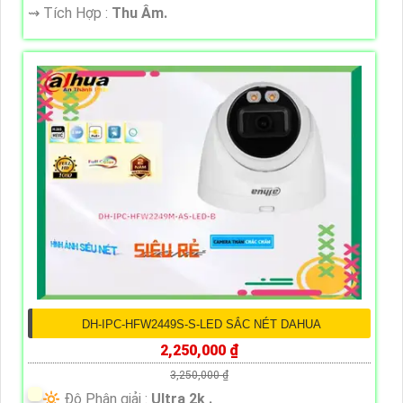
️⇝ Tích Hợp :
Thu Âm.
DH-IPC-HFW2449S-S-LED SẮC NÉT DAHUA
2,250,000 ₫
3,250,000 ₫
🔆 Độ Phân giải :
Ultra 2k .