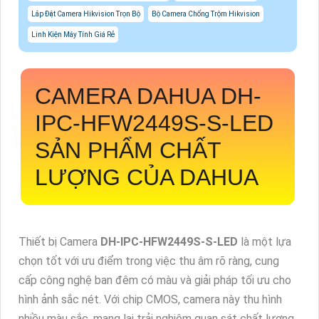
Lắp Đặt Camera Hikvision Trọn Bộ
Bộ Camera Chống Trộm Hikvision
Linh Kiện Máy Tính Giá Rẻ
CAMERA DAHUA
DH-
IPC-HFW2449S-S-LED
SẢN PHẨM CHẤT
LƯỢNG CỦA DAHUA
Thiết bị Camera
DH-IPC-HFW2449S-S-LED
là một lựa
chọn tốt với ưu điểm trong việc thu âm rõ ràng, cung
cấp công nghệ ban đêm có màu và giải pháp tối ưu cho
hình ảnh sắc nét. Với chip CMOS, camera này thu hình
nhiều màu sắc, mang lại trải nghiệm quan sát chất lượng.