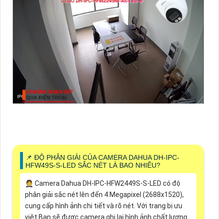
📌 ĐỘ PHÂN GIẢI CỦA CAMERA DAHUA DH-IPC-
HFW49S-S-LED SẮC NÉT LÀ BAO NHIÊU?
🤵 Camera Dahua DH-IPC-HFW2449S-S-LED có độ
phân giải sắc nét lên đến 4 Megapixel (2688x1520),
cung cấp hình ảnh chi tiết và rõ nét. Với trang bị ưu
việt Bạn sẽ được camera ghi lại hình ảnh chất lượng