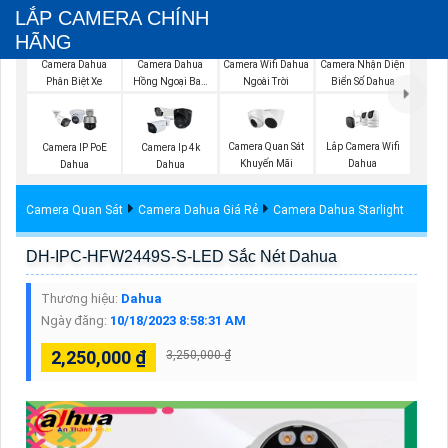
LẮP CAMERA CHÍNH
HÃNG
Camera Wifi Dahua
Camera Dahua
Camera Dahua
Camera Nhận Diện
Ngoài Trời
Phân Biệt Xe
Hồng Ngoại Ban
Biển Số Dahua
Đêm
Camera Quan Sát
Lắp Camera Wifi
Camera IP PoE
Camera Ip 4k
Khuyến Mãi
Dahua
Dahua
Dahua
Camera Quan Sát
Camera Dahua Giá Rẻ
Camera Dahua Starlight
DH-IPC-HFW2449S-S-LED Sắc Nét Dahua
Thương hiệu:
Dahua
Ngày đăng:
10/18/2023 8:58:31 AM
2,250,000 ₫
3,250,000 ₫