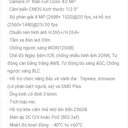
. Camera IP thân Full Color 4.0 MP
. Cảm biến CMOS kích thước 1/2.9”
. Độ phân giải 4 MP (2688× 1520)@20 fps, và hỗ trợ
(2560×1440)@25/30 fps.
. Chuẩn nén hình ảnh H.265+/H.264+
. Tầm xa đèn led 30m
. Chống ngược sáng WDR(120dB)
. Chế độ Ngày Đêm ICR, chống nhiễu hình ảnh 3DNR, Tự
động cân bằng trắng AWB, Tự động bù sáng AGC, Chống
ngược sáng BLC.
. Hỗ trợ chức năng Bảo vệ vành đai : Tripwire, Intrusion
(có phân biệt người, xe) và SMD Plus
. Ống kính cố định 3.6mm
. Tích hợp mic
. Hỗ trợ khe cắm thẻ nhớ lên đến 256GB
. Điện áp DC12V hoặc PoE (802.3af)
. Nhiệt độ hoạt động : -40°C to +60°C