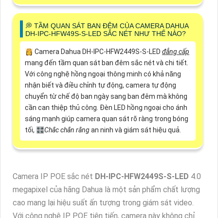
️💭 TẦM QUAN SÁT BAN ĐÊM CỦA CAMERA DAHUA
DH-IPC-HFW49S-S-LED SẮC NÉT NHƯ THẾ NÀO?
👸 Camera Dahua DH-IPC-HFW2449S-S-LED
đẳng cấp
mang đến tầm quan sát ban đêm sắc nét và chi tiết.
Với công nghệ hồng ngoại thông minh có khả năng
nhận biết và điều chỉnh tự động, camera tự động
chuyển từ chế độ ban ngày sang ban đêm mà không
cần can thiệp thủ công. Đèn LED hồng ngoại cho ánh
sáng mạnh giúp camera quan sát rõ ràng trong bóng
tối, 🎛
Chắc chắn rằng
an ninh và giám sát hiệu quả.
Camera IP POE sắc nét
DH-IPC-HFW2449S-S-LED
4.0
megapixel của hãng Dahua là một sản phẩm chất lượng
cao mang lại hiệu suất ấn tượng trong giám sát video.
Với công nghệ IP POE tiên tiến, camera này không chỉ