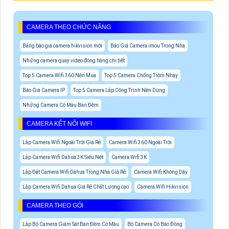
CAMERA THEO CHỨC NĂNG
Bảng báo giá camera hikvision mới
Báo Giá Camera imou Trong Nhà
Những camera quay video đóng hàng chi tiết
Top 5 Camera Wifi 360 Nên Mua
Top 5 Camera Chống Trộm Nhạy
Báo Giá Camera IP
Top 5 Camera Lắp Công Trình Nên Dùng
Những Camera Có Màu Ban Đêm
CAMERA KẾT NỐI WIFI
Lắp Camera Wifi Ngoài Trời Giá Rẻ
Camera Wifi 360 Ngoài Trời
Lắp Camera Wifi Dahua 3K Siêu Nét
Camera Wifi 3K
Lắp Đặt Camera Wifi Dahua Trong Nhà Giá Rẻ
Camera Wifi Không Dây
Lắp Camera Wifi Dahua Giá Rẻ Chất Lượng cao
Camera Wifi Hikvision
CAMERA THEO GÓI
Lắp Bộ Camera Giám Sát Ban Đêm Có Màu
Bộ Camera Có Báo Đông