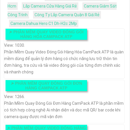
Hcm
Lắp Camera Cửa Hàng Giá Rẻ
Camera Giám Sát
Công Trình
Công Ty Lắp Camera Quận 8 Giá Rẻ
Camera Dahua Hero C1 Dh-H2c 2Mp
➤
PHẦN MỀM QUAY VIDEO ĐÓNG GÓI
HÀNG HÓA CAMPACK ATP
View: 1030.
Phần Mềm Quay Video Đóng Gói Hàng Hóa CamPack ATP là quàn
mềm dùng để quản lý đơn hàng có chức năng lưu trữ thôn tin
đơn hàng, tra cứu và tải video đóng gói của từng đơn chính xác
và nhanh chóng
➤
PHẦN MỀM QUAY ĐÓNG GÓI ĐƠN
HÀNG CAMPACK ATP
View: 1266.
Phần Mềm Quay Đóng Gói Đơn Hàng CamPack ATP là phần mềm
có tích hợp công nghệ Ai nhận diện và dọc mã QR/ bar code khi
camera quay được mã vận đơn
➤
PHẦN MỀM QUAY VIDEO ĐÓNG HÀNG