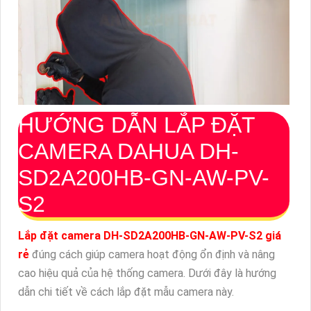
HƯỚNG DẪN LẮP ĐẶT
CAMERA DAHUA DH-
SD2A200HB-GN-AW-PV-
S2
Lắp đặt camera DH-SD2A200HB-GN-AW-PV-S2 giá
rẻ
đúng cách giúp camera hoạt động ổn định và nâng
cao hiệu quả của hệ thống camera. Dưới đây là hướng
dẫn chi tiết về cách lắp đặt mẫu camera này.