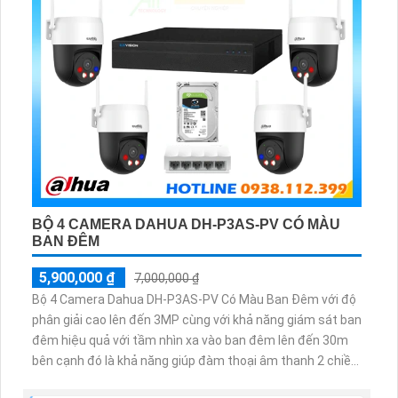
BỘ 4 CAMERA DAHUA DH-P3AS-PV CÓ MÀU
BAN ĐÊM
5,900,000 ₫
7,000,000 ₫
Bộ 4 Camera Dahua DH-P3AS-PV Có Màu Ban Đêm với độ
phân giải cao lên đến 3MP cùng với khả năng giám sát ban
đêm hiệu quả với tầm nhìn xa vào ban đêm lên đến 30m
bên cạnh đó là khả năng giúp đàm thoại âm thanh 2 chiều
và báo động răng de chủ động khi phát hiện xâm nhập