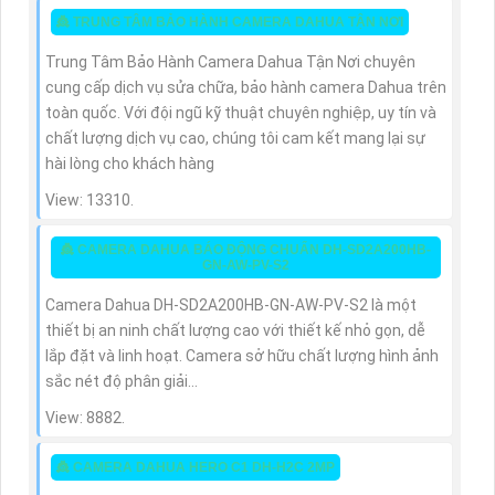
👸 TRUNG TÂM BẢO HÀNH CAMERA DAHUA TẬN NƠI
Trung Tâm Bảo Hành Camera Dahua Tận Nơi chuyên
cung cấp dịch vụ sửa chữa, bảo hành camera Dahua trên
toàn quốc. Với đội ngũ kỹ thuật chuyên nghiệp, uy tín và
chất lượng dịch vụ cao, chúng tôi cam kết mang lại sự
hài lòng cho khách hàng
View: 13310.
👸 CAMERA DAHUA BÁO ĐỘNG CHUẨN DH-SD2A200HB-
GN-AW-PV-S2
Camera Dahua DH-SD2A200HB-GN-AW-PV-S2 là một
thiết bị an ninh chất lượng cao với thiết kế nhỏ gọn, dễ
lắp đặt và linh hoạt. Camera sở hữu chất lượng hình ảnh
sắc nét độ phân giải...
View: 8882.
👸 CAMERA DAHUA HERO C1 DH-H2C 2MP