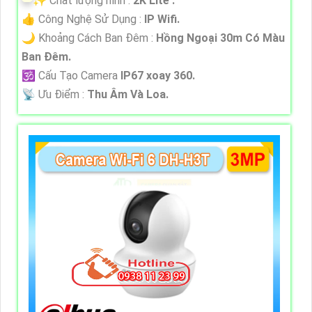
✨ Chất lượng hình :
2K Lite .
👍 Công Nghệ Sử Dụng :
IP Wifi.
🌙 Khoảng Cách Ban Đêm :
Hồng Ngoại 30m Có Màu
Ban Ðêm.
🕉️ Cấu Tạo Camera
IP67 xoay 360.
️📡 Ưu Điểm :
Thu Âm Và Loa.