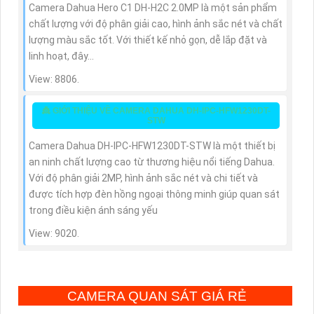
Camera Dahua Hero C1 DH-H2C 2.0MP là một sản phẩm
chất lượng với độ phân giải cao, hình ảnh sắc nét và chất
lượng màu sắc tốt. Với thiết kế nhỏ gọn, dễ lắp đặt và
linh hoạt, đây...
View: 8806.
👸 GIỚI THIỆU VỀ CAMERA DAHUA DH-IPC-HFW1230DT-
STW
Camera Dahua DH-IPC-HFW1230DT-STW là một thiết bị
an ninh chất lượng cao từ thương hiệu nổi tiếng Dahua.
Với độ phân giải 2MP, hình ảnh sắc nét và chi tiết và
được tích hợp đèn hồng ngoại thông minh giúp quan sát
trong điều kiện ánh sáng yếu
View: 9020.
CAMERA QUAN SÁT GIÁ RẺ