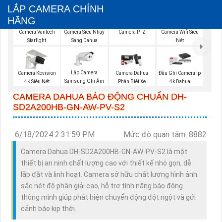
LẮP CAMERA CHÍNH
HÃNG
Camera Vantech
Camera Siêu Nhạy
Camera PTZ
Camera Wifi Siêu
Starlight
Sáng Dahua
Nét
Lắp Camera
Camera Kbvision
Camera Dahua
Đầu Ghi Camera Ip
Samsung Ghi Âm
4K Siêu Nét
Phân Biệt Xe
4k Dahua
CAMERA DAHUA BÁO ĐỘNG CHUẨN DH-
SD2A200HB-GN-AW-PV-S2
6/18/2024 2:31:59 PM
Mức độ quan tâm: 8882
Camera Dahua DH-SD2A200HB-GN-AW-PV-S2 là một
thiết bị an ninh chất lượng cao với thiết kế nhỏ gọn, dễ
lắp đặt và linh hoạt. Camera sở hữu chất lượng hình ảnh
sắc nét độ phân giải cao, hỗ trợ tính năng báo động
thông minh giúp phát hiện chuyển động đột ngột và gửi
cảnh báo kịp thời.