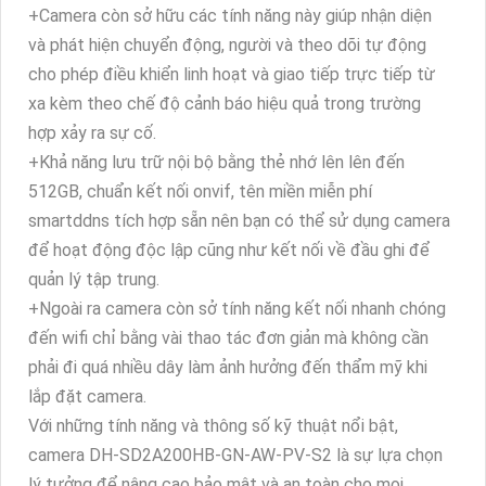
+Camera còn sở hữu các tính năng này giúp nhận diện
và phát hiện chuyển động, người và theo dõi tự động
cho phép điều khiển linh hoạt và giao tiếp trực tiếp từ
xa kèm theo chế độ cảnh báo hiệu quả trong trường
hợp xảy ra sự cố.
+Khả năng lưu trữ nội bộ bằng thẻ nhớ lên lên đến
512GB, chuẩn kết nối onvif, tên miền miễn phí
smartddns tích hợp sẵn nên bạn có thể sử dụng camera
để hoạt động độc lập cũng như kết nối về đầu ghi để
quản lý tập trung.
+Ngoài ra camera còn sở tính năng kết nối nhanh chóng
đến wifi chỉ bằng vài thao tác đơn giản mà không cần
phải đi quá nhiều dây làm ảnh hưởng đến thẩm mỹ khi
lắp đặt camera.
Với những tính năng và thông số kỹ thuật nổi bật,
camera DH-SD2A200HB-GN-AW-PV-S2 là sự lựa chọn
lý tưởng để nâng cao bảo mật và an toàn cho mọi