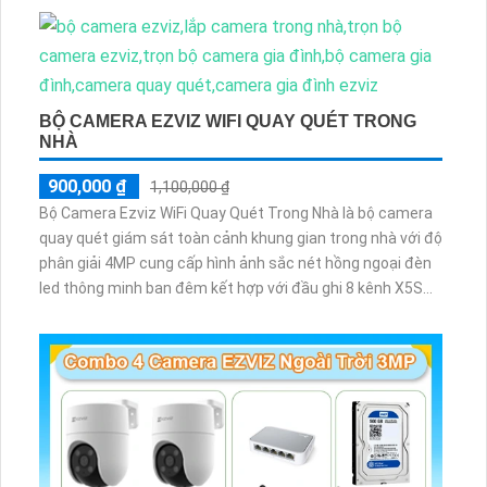
BỘ CAMERA EZVIZ WIFI QUAY QUÉT TRONG
NHÀ
900,000 ₫
1,100,000 ₫
Bộ Camera Ezviz WiFi Quay Quét Trong Nhà là bộ camera
quay quét giám sát toàn cảnh khung gian trong nhà với độ
phân giải 4MP cung cấp hình ảnh sắc nét hồng ngoại đèn
led thông minh ban đêm kết hợp với đầu ghi 8 kênh X5S
8W và ổ cứng 500GB giúp lưu trũ dữ liệu lâu dài