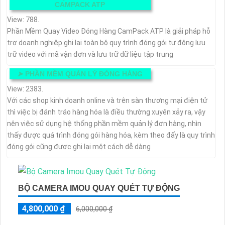
CAMPACK ATP
View: 788.
Phần Mềm Quay Video Đóng Hàng CamPack ATP là giải pháp hỗ
trợ doanh nghiệp ghi lại toàn bộ quy trình đóng gói tự động lưu
trữ video với mã vận đơn và lưu trữ dữ liệu tập trung
➤
PHẦN MỀM QUẢN LÝ ĐÓNG HÀNG
View: 2383.
Với các shop kinh doanh online và trên sàn thương mại điện tử
thì việc bị đánh tráo hàng hóa là điều thường xuyên xảy ra, vậy
nên việc sử dụng hệ thống phần mềm quản lý đơn hàng, nhìn
thấy được quá trình đóng gói hàng hóa, kèm theo đấy là quy trình
đóng gói cũng được ghi lại một cách dễ dàng
BỘ CAMERA IMOU QUAY QUÉT TỰ ĐỘNG
4,800,000 ₫
6,000,000 ₫