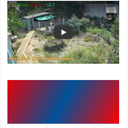
NHỮNG LƯU Ý KHI LẮP
CAMERA DAHUA DH-
SD2A200HB-GN-AW-PV-
S2