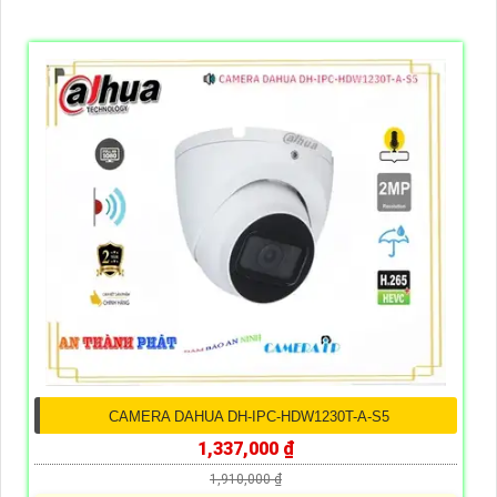
CAMERA DAHUA DH-IPC-HDW1230T-A-S5
1,337,000 ₫
1,910,000 ₫