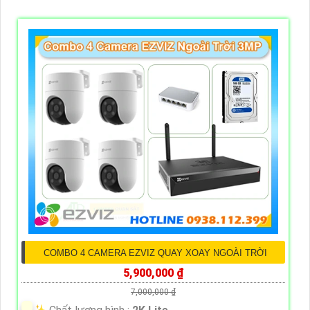
COMBO 4 CAMERA EZVIZ QUAY XOAY NGOÀI TRỜI
5,900,000 ₫
7,000,000 ₫