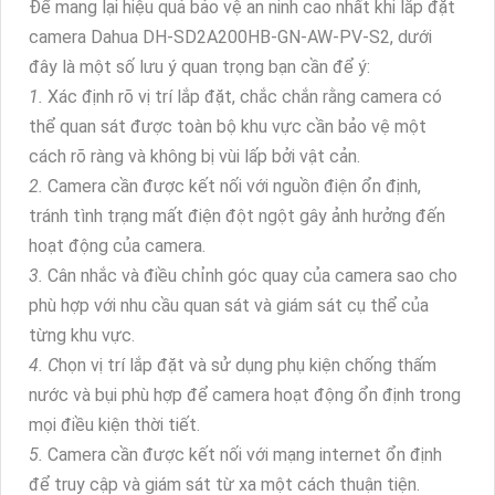
Để mang lại hiệu
quả bảo vệ an ninh cao nhất khi lắp đặt
camera Dahua DH-SD2A200HB-GN-AW-PV-S2, dưới
đây là một số lưu ý quan trọng bạn cần để ý:
1.
Xác định rõ vị trí lắp đặt, chắc chắn rằng camera có
thể quan sát được toàn bộ khu vực cần bảo vệ một
cách rõ ràng và không bị vùi lấp bởi vật cản.
2.
Camera cần được kết nối với nguồn điện ổn định,
tránh tình trạng mất điện đột ngột gây ảnh hưởng đến
hoạt động của camera.
3.
Cân nhắc và điều chỉnh góc quay của camera sao cho
phù hợp với nhu cầu quan sát và giám sát cụ thể của
từng khu vực.
4. C
họn vị trí lắp đặt và sử dụng phụ kiện chống thấm
nước và bụi phù hợp để camera hoạt động ổn định trong
mọi điều kiện thời tiết.
5.
Camera cần được kết nối với mạng internet ổn định
để truy cập và giám sát từ xa một cách thuận tiện.