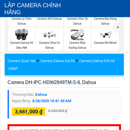
LẮP CAMERA CHÍNH
HÃNG
Camera Wifi Dahua
Camera Ip Thân
Camera Ultra 2k
Camera Báo Động
Dahua
Dahua
Dahua
Camera Dahua 4K
Camera Ultra 3k
Camera Nhà
Camera WizMind
Siêu Nét
Dahua
Xưởng Dahua
Camera Quan Sát
Camera Dahua Giá Rẻ
Camera Dahua Full Hd
1080P
Camera DH-IPC-HDW2849TM-S-IL Dahua
Thương hiệu:
Dahua
Ngày đăng:
3/24/2025 10:41:30 AM
3,661,000 ₫
5,230,000 ₫