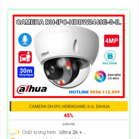
CAMERA DH-IPC-HDBW2449E-S-IL DAHUA
45%
Liên Hệ
✨ Chất lượng hình :
Ultra 2k + .