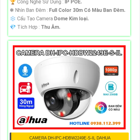
🏆 Công Nghệ Sử Dụng :
IP POE.
❃ Nhìn Ban Đêm :
Full Color 30m Có Màu Ban Ðêm.
❄ Cấu Tạo Camera
Dome Kim loại.
️💎 Tích Hợp :
Thu Âm.
CAMERA DH-IPC-HDBW2249E-S-IL DAHUA