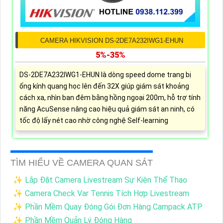
CAMERA HIKVISION DS-2DE7A232IWG1-EHUN
5%-35%
DS-2DE7A232IWG1-EHUN là dòng speed dome trang bị
ống kính quang học lên đến 32X giúp giám sát khoảng
cách xa, nhìn ban đêm bằng hồng ngoại 200m, hỗ trợ tính
năng AcuSense nâng cao hiệu quả giám sát an ninh, có
tốc độ lấy nét cao nhờ công nghệ Self-learning
TÌM HIỂU VỀ CAMERA QUAN SÁT
✨ Lắp Đặt Camera Livestream Sự Kiện Thể Thao
✨ Camera Check Var Tennis Tích Hợp Livestream
✨ Phần Mềm Quay Đóng Gói Đơn Hàng Campack ATP
✨ Phần Mềm Quản Lý Đóng Hàng