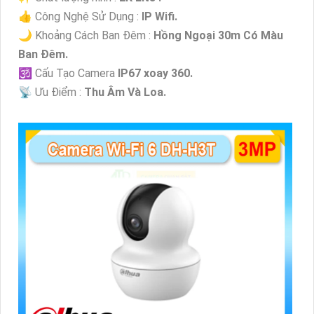
👍 Công Nghệ Sử Dụng :
IP Wifi.
🌙 Khoảng Cách Ban Đêm :
Hồng Ngoại 30m Có Màu
Ban Ðêm.
🕉️ Cấu Tạo Camera
IP67 xoay 360.
️📡 Ưu Điểm :
Thu Âm Và Loa.