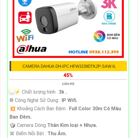
CAMERA DAHUA DH-IPC-HFW1539DTK2P-SAW-IL
45%
Liên Hệ
️⚡ Chất lượng hình :
3k .
®️ Công Nghệ Sử Dụng :
IP Wifi.
💥 Khoảng Cách Ban Đêm :
Full Color 30m Có Màu
Ban Ðêm.
🎲 Camera Dòng
Thân Kim loại + Nhựa.
️⌘ Điểm Nỗi Bật :
Thu Âm.