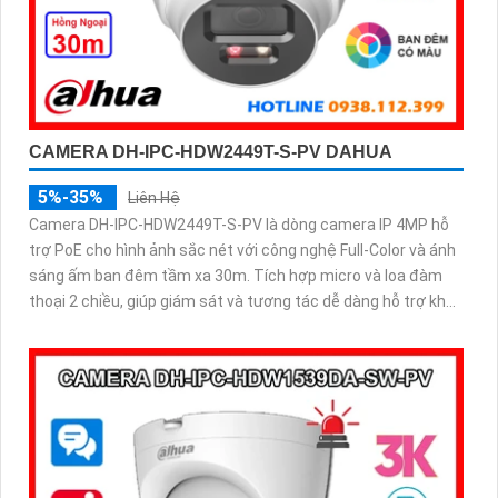
CAMERA DH-IPC-HDW2449T-S-PV DAHUA
5%-35%
Liên Hệ
Camera DH-IPC-HDW2449T-S-PV là dòng camera IP 4MP hỗ
trợ PoE cho hình ảnh sắc nét với công nghệ Full-Color và ánh
sáng ấm ban đêm tầm xa 30m. Tích hợp micro và loa đàm
thoại 2 chiều, giúp giám sát và tương tác dễ dàng hỗ trợ khe
thẻ nhớ tối đa 256GB, công nghệ nén H