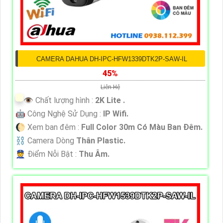
CAMERA DAHUA DH-IPC-HFW1339DTK2P-SAW-IL
45%
Liên Hệ
👁 Chất lượng hình :
2K Lite .
🤖️ Công Nghệ Sử Dụng :
IP Wifi.
🌔 Xem ban đêm :
Full Color 30m Có Màu Ban Ðêm.
⛓ Camera Dòng
Thân Plastic.
️👮 Điểm Nỗi Bật :
Thu Âm.