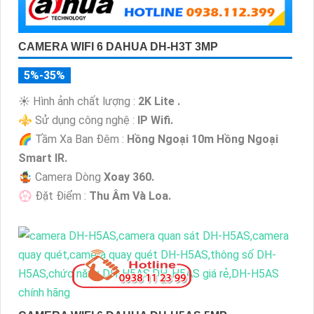
CAMERA WIFI 6 DAHUA DH-H3T 3MP
5%-35%
☀️ Hình ảnh chất lượng :
2K Lite .
⚜️ Sử dụng công nghệ :
IP Wifi.
🌈 Tầm Xa Ban Đêm :
Hồng Ngoại 10m Hồng Ngoại
Smart IR.
🤹 Camera Dòng
Xoay 360.
️💮 Đặt Điểm :
Thu Âm Và Loa.