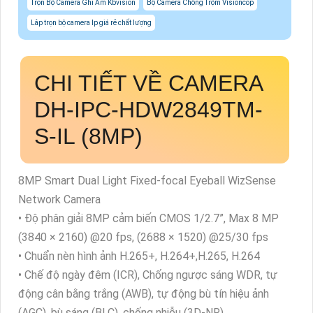
Trọn Bộ Camera Ghi Âm Kbvision
Bộ Camera Chống Trộm Visioncop
Lắp trọn bộ camera Ip giá rẻ chất lượng
CHI TIẾT VỀ CAMERA
DH-IPC-HDW2849TM-
S-IL (8MP)
8MP Smart Dual Light Fixed-focal Eyeball WizSense
Network Camera
• Độ phân giải 8MP cảm biến CMOS 1/2.7”, Max 8 MP
(3840 × 2160) @20 fps, (2688 × 1520) @25/30 fps
• Chuẩn nèn hình ảnh H.265+, H.264+,H.265, H.264
• Chế độ ngày đêm (ICR), Chống ngược sáng WDR, tự
động cân bằng trắng (AWB), tự động bù tín hiệu ảnh
(AGC), bù sáng (BLC), chống nhiễu (3D-NR)