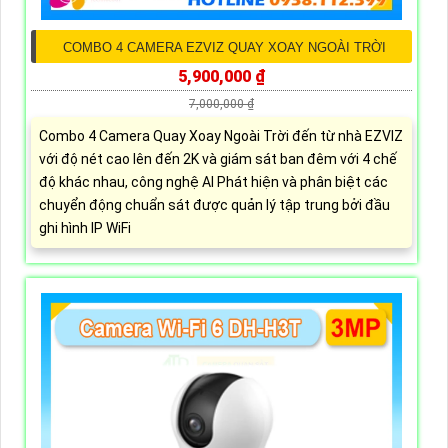
COMBO 4 CAMERA EZVIZ QUAY XOAY NGOÀI TRỜI
5,900,000 ₫
7,000,000 ₫
Combo 4 Camera Quay Xoay Ngoài Trời đến từ nhà EZVIZ
với độ nét cao lên đến 2K và giám sát ban đêm với 4 chế
độ khác nhau, công nghệ AI Phát hiện và phân biệt các
chuyển động chuẩn sát được quản lý tập trung bởi đầu
ghi hình IP WiFi