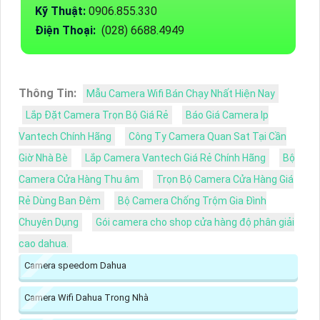
Kỹ Thuật:
0906.855.330
Điện Thoại:
(028) 6688.4949
Thông Tin:
Mẫu Camera Wifi Bán Chạy Nhất Hiện Nay
Lắp Đặt Camera Trọn Bộ Giá Rẻ
Báo Giá Camera Ip
Vantech Chính Hãng
Công Ty Camera Quan Sat Tại Cần
Giờ Nhà Bè
Lắp Camera Vantech Giá Rẻ Chính Hãng
Bộ
Camera Cửa Hàng Thu âm
Trọn Bộ Camera Cửa Hàng Giá
Rẻ Dùng Ban Đêm
Bộ Camera Chống Trộm Gia Đình
Chuyên Dụng
Gói camera cho shop cửa hàng độ phân giải
cao dahua.
Camera speedom Dahua
Camera Wifi Dahua Trong Nhà