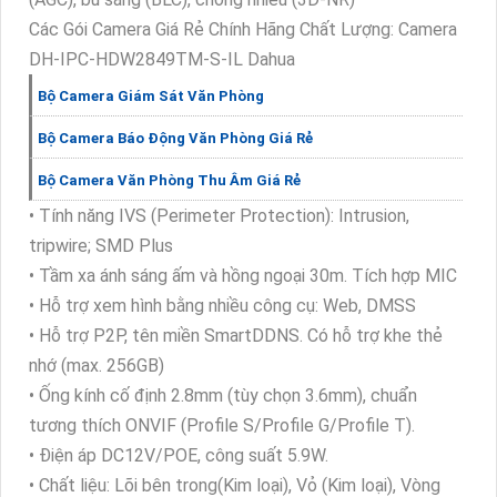
Các Gói Camera Giá Rẻ Chính Hãng Chất Lượng: Camera
DH-IPC-HDW2849TM-S-IL Dahua
Bộ Camera Giám Sát Văn Phòng
Bộ Camera Báo Động Văn Phòng Giá Rẻ
Bộ Camera Văn Phòng Thu Âm Giá Rẻ
• Tính năng IVS (Perimeter Protection): Intrusion,
tripwire; SMD Plus
• Tầm xa ánh sáng ấm và hồng ngoại 30m. Tích hợp MIC
• Hỗ trợ xem hình bằng nhiều công cụ: Web, DMSS
• Hỗ trợ P2P, tên miền SmartDDNS. Có hỗ trợ khe thẻ
nhớ (max. 256GB)
• Ống kính cố định 2.8mm (tùy chọn 3.6mm), chuẩn
tương thích ONVIF (Profile S/Profile G/Profile T).
• Điện áp DC12V/POE, công suất 5.9W.
• Chất liệu: Lõi bên trong(Kim loại), Vỏ (Kim loại), Vòng