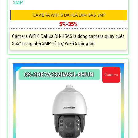
CAMERA WIFI 6 DAHUA DH-H5AS 5MP
5%-35%
Camera WiFi 6 DaHua DH-H5AS là dòng camera quay quét
355° trong nhà 5MP hỗ trợ Wi-Fi 6 băng tần