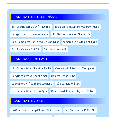
CAMERA THEO CHỨC NĂNG
Bản báo giá camera wifi imou mới
Top 5 Camera Xem Mã Vạch Đơn Hàng
Báo giá camera IP kbvision mới
Báo Giá Camera Imou Ngoài Trời
Báo Giá Camera Dahua Mới Up Cập Nhật
camera quay rõ tem đơn hàng
Báo Giá Camera Chi Tiết
Báo giá camera wifi
CAMERA KẾT NỐI WIFI
Lắp Camera Wifi Hikvision Giá Rẻ
Camera Wifi Hikvision Trong Nhà
Báo giá camera wifi dahua mới
Camera Kbone Cube
Lắp camera wifi dahua có báo động
Lắp Camera Wifi 2K
Lắp Camera Wifi Thân Cố Định
Camera Wifi Kbvision Ngoài Trời 360
CAMERA THEO GÓI
Bộ Camera Visioncop Ghi Âm Chính hãng
Lắp Camera Giá Rẻ Sắc Nét