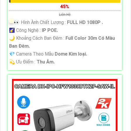
45%
Liên Hệ
️👀 Hình Ành Chất Lượng :
FULL HD 1080P .
🌠 Công Nghệ :
IP POE.
🌙 Khoảng Cách Ban Đêm :
Full Color 30m Có Màu
Ban Ðêm.
💎 Camera Theo Mẫu
Dome Kim loại.
️💫 Ưu Điểm :
Thu Âm.