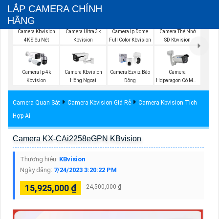
LẮP CAMERA CHÍNH
HÃNG
Camera Kbvision
Camera Ultra 3k
Camera Ip Dome
Camera Thẻ Nhớ
4K Siêu Nét
Kbvision
Full Color Kbvision
SD Kbvision
Camera Ip 4k
Camera Kbvision
Camera Ezviz Báo
Camera
Kbvision
Hồng Ngoại
Động
Hdparagon Có Màu
Ban Đêm
Camera Quan Sát
Camera Kbvision Giá Rẻ
Camera Kbvision Tích
Hợp Ai
Camera KX-CAi2258eGPN KBvision
Thương hiệu:
KBvision
Ngày đăng:
7/24/2023 3:20:22 PM
15,925,000 ₫
24,500,000 ₫