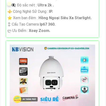
👁️‍🗨 Độ sắc nét :
Ultra 2k .
⚜️ Công Nghệ Sử Dụng :
IP.
⭐ Xem ban đêm :
Hồng Ngoại Siêu Xa Starlight.
↕️ Cấu Tạo Camera
Ip67 360.
️ლ Ưu Điểm :
Xoay Zoom.