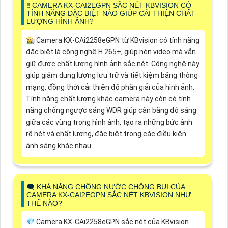
‼️ CAMERA KX-CAI2EGPN SẮC NÉT KBVISION CÓ
TÍNH NĂNG ĐẶC BIỆT NÀO GIÚP CẢI THIỆN CHẤT
LƯỢNG HÌNH ẢNH?
👩‍🌾 Camera KX-CAi2258eGPN từ KBvision có tính năng
đặc biệt là công nghệ H.265+, giúp nén video mà vẫn
giữ được chất lượng hình ảnh sắc nét. Công nghệ này
giúp giảm dung lượng lưu trữ và tiết kiệm băng thông
mạng, đồng thời cải thiện độ phân giải của hình ảnh.
Tính năng chất lượng khác camera này còn có tính
năng chống ngược sáng WDR giúp cân bằng độ sáng
giữa các vùng trong hình ảnh, tạo ra những bức ảnh
rõ nét và chất lượng, đặc biệt trong các điều kiện
ánh sáng khác nhau.
🗨️ KHẢ NĂNG CHỐNG NƯỚC CHỐNG BỤI CỦA
CAMERA KX-CAI2EGPN SẮC NÉT KBVISION NHƯ
THẾ NÀO?
💎 Camera KX-CAi2258eGPN sắc nét của KBvision