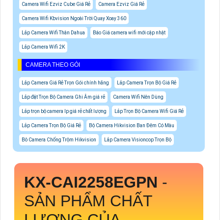
Camera Wifi Ezviz Cube Giá Rẻ
Camera Ezviz Giá Rẻ
Camera Wifi Kbvision Ngoài Trời Quay Xoay 360
Lắp Camera Wifi Thân Dahua
Báo Giá camera wifi mới cập nhật
Lắp Camera Wifi 2K
CAMERA THEO GÓI
Lắp Camera Giá Rẻ Trọn Gói chính hãng
Lắp Camera Trọn Bộ Giá Rẻ
Lắp đặt Trọn Bộ Camera Ghi Âm giá rẻ
Camera Wifi Nên Dùng
Lắp trọn bộ camera Ip giá rẻ chất lượng
Lắp Trọn Bộ Camera Wifi Giá Rẻ
Lắp Camera Trọn Bộ Giá Rẻ
Bộ Camera Hikvision Ban Đêm Có Màu
Bô Camera Chống Trộm Hikvision
Lắp Camera Visioncop Trọn Bộ
KX-CAI2258EGPN
-
SẢN PHẨM CHẤT
LƯỢNG CỦA