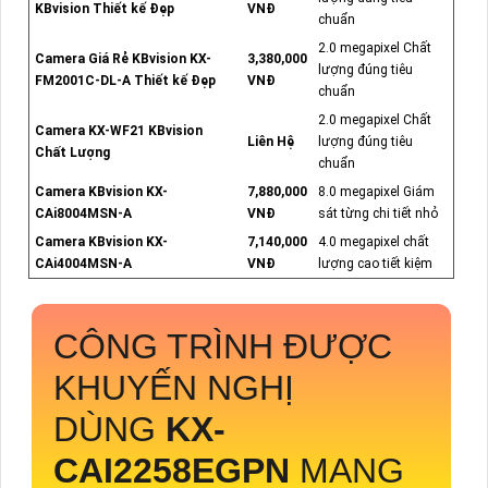
KBvision Thiết kế Đẹp
VNĐ
chuẩn
2.0 megapixel Chất
Camera Giá Rẻ KBvision KX-
3,380,000
lượng đúng tiêu
FM2001C-DL-A Thiết kế Đẹp
VNĐ
chuẩn
2.0 megapixel Chất
Camera KX-WF21 KBvision
Liên Hệ
lượng đúng tiêu
Chất Lượng
chuẩn
Camera KBvision KX-
7,880,000
8.0 megapixel Giám
CAi8004MSN-A
VNĐ
sát từng chi tiết nhỏ
Camera KBvision KX-
7,140,000
4.0 megapixel chất
CAi4004MSN-A
VNĐ
lượng cao tiết kiệm
CÔNG TRÌNH ĐƯỢC
KHUYẾN NGHỊ
DÙNG
KX-
CAI2258EGPN
MANG