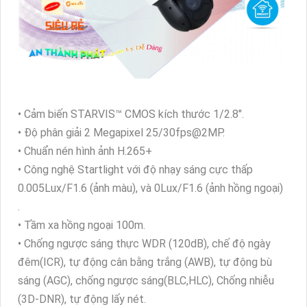
• Cảm biến STARVIS™ CMOS kích thước 1/2.8".
• Độ phân giải 2 Megapixel 25/30fps@2MP.
• Chuẩn nén hình ảnh H.265+
• Công nghệ Startlight với độ nhạy sáng cực thấp
0.005Lux/F1.6 (ảnh màu), và 0Lux/F1.6 (ảnh hồng ngoại)
.
• Tầm xa hồng ngoại 100m.
• Chống ngược sáng thực WDR (120dB), chế độ ngày
đêm(ICR), tự động cân bằng trắng (AWB), tự động bù
sáng (AGC), chống ngược sáng(BLC,HLC), Chống nhiễu
(3D-DNR), tự động lấy nét.