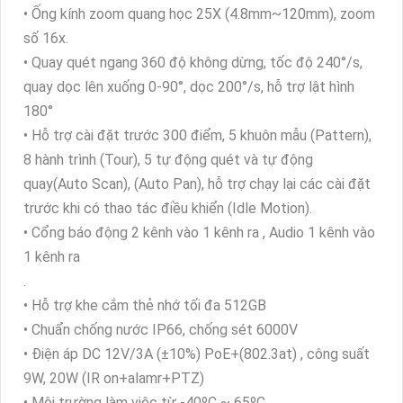
• Ống kính zoom quang học 25X (4.8mm~120mm), zoom
số 16x.
• Quay quét ngang 360 độ không dừng, tốc độ 240°/s,
quay dọc lên xuống 0-90°, dọc 200°/s, hỗ trợ lật hình
180°
• Hỗ trợ cài đặt trước 300 điểm, 5 khuôn mẫu (Pattern),
8 hành trình (Tour), 5 tự động quét và tự động
quay(Auto Scan), (Auto Pan), hỗ trợ chạy lại các cài đặt
trước khi có thao tác điều khiển (Idle Motion).
• Cổng báo động 2 kênh vào 1 kênh ra , Audio 1 kênh vào
1 kênh ra
.
• Hỗ trợ khe cắm thẻ nhớ tối đa 512GB
• Chuẩn chống nước IP66, chống sét 6000V
• Điện áp DC 12V/3A (±10%) PoE+(802.3at) , công suất
9W, 20W (IR on+alamr+PTZ)
• Môi trường làm việc từ -40ºC ~ 65ºC .