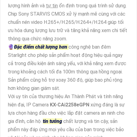
lượng hình ảnh và
tự tin
ổn định trong quá trình sử dụng.
Chip Sony STARVIS CMOS xử lý mạnh mẽ cùng với các
chuẩn nén video H.265+/H.265/H.264+/H.264 giúp tối
ưu hóa dung lượng lưu trữ và tăng khả năng xem chi tiết
thông qua chức năng zoom.
🔮
Đặc điểm chất lượng hơn
công nghệ ban đêm
Starlight cho phép sản phẩm hoạt động hiệu quả ngay
cả trong điều kiện ánh sáng yếu, với khả năng xem được
trong khoảng cách tối đa 100m thông qua hồng ngoại.
Sản phẩm cũng hỗ trợ xoay 360 độ, giúp bao phủ rộng
hơn không gian giám sát.
Với uy tín của thương hiệu An Thành Phát và tính năng
hiện đại, IP Camera
KX-CAi2258eGPN
xứng đáng là sự
lựa chọn hàng đầu cho việc lắp đặt camera an ninh cho
gia đình, căn hộ.
tin tưởng
chất lượng và tin cậy, sản
phẩm này đáp ứng mọi yêu cầu của bạn trong việc bảo