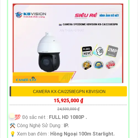
CAMERA KX-CAI2258EGPN KBVISION
15,925,000 ₫
24,500,000 ₫
💯 Độ sắc nét :
FULL HD 1080P .
⚒ Công Nghệ Sử Dụng :
IP.
💡 Xem ban đêm :
Hồng Ngoại 100m Starlight.