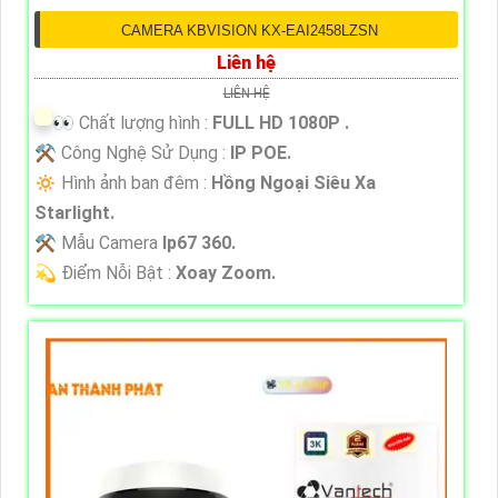
CAMERA KBVISION KX-EAI2458LZSN
Liên hệ
LIÊN HỆ
️👀 Chất lượng hình :
FULL HD 1080P .
⚒ Công Nghệ Sử Dụng :
IP POE.
🔅 Hình ảnh ban đêm :
Hồng Ngoại Siêu Xa
Starlight.
⚒ Mẫu Camera
Ip67 360.
️💫 Điểm Nỗi Bật :
Xoay Zoom.