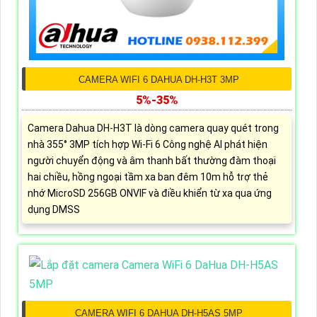
CAMERA WIFI 6 DAHUA DH-H3T 3MP
5%-35%
Camera Dahua DH-H3T là dòng camera quay quét trong
nhà 355° 3MP tích hợp Wi-Fi 6 Công nghệ AI phát hiện
người chuyển động và âm thanh bất thường đàm thoại
hai chiều, hồng ngoại tầm xa ban đêm 10m hỗ trợ thẻ
nhớ MicroSD 256GB ONVIF và điều khiển từ xa qua ứng
dụng DMSS
CAMERA WIFI 6 DAHUA DH-H5AS 5MP