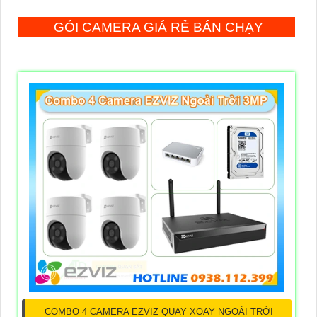
GÓI CAMERA GIÁ RẺ BÁN CHẠY
COMBO 4 CAMERA EZVIZ QUAY XOAY NGOÀI TRỜI