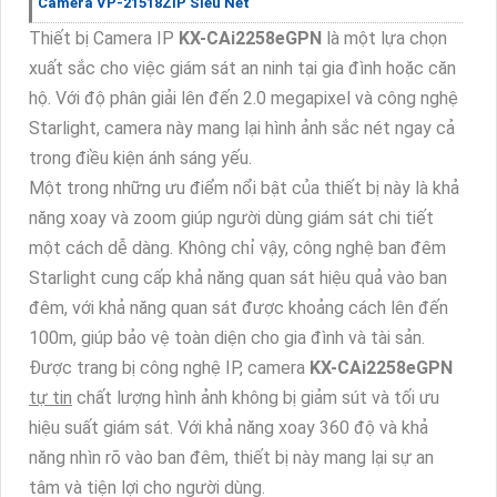
Camera VP-21518ZIP Siêu Nét
Thiết bị Camera IP
KX-CAi2258eGPN
là một lựa chọn
xuất sắc cho việc giám sát an ninh tại gia đình hoặc căn
hộ. Với độ phân giải lên đến 2.0 megapixel và công nghệ
Starlight, camera này mang lại hình ảnh sắc nét ngay cả
trong điều kiện ánh sáng yếu.
Một trong những ưu điểm nổi bật của thiết bị này là khả
năng xoay và zoom giúp người dùng giám sát chi tiết
một cách dễ dàng. Không chỉ vậy, công nghệ ban đêm
Starlight cung cấp khả năng quan sát hiệu quả vào ban
đêm, với khả năng quan sát được khoảng cách lên đến
100m, giúp bảo vệ toàn diện cho gia đình và tài sản.
Được trang bị công nghệ IP, camera
KX-CAi2258eGPN
tự tin
chất lượng hình ảnh không bị giảm sút và tối ưu
hiệu suất giám sát. Với khả năng xoay 360 độ và khả
năng nhìn rõ vào ban đêm, thiết bị này mang lại sự an
tâm và tiện lợi cho người dùng.