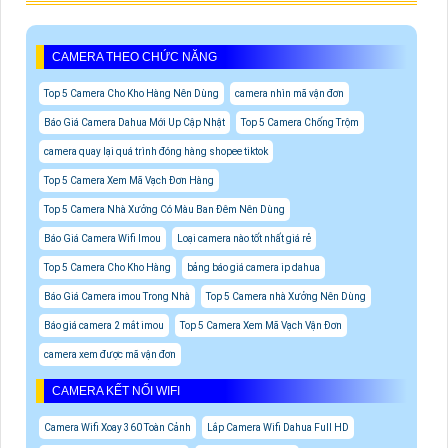
CAMERA THEO CHỨC NĂNG
Top 5 Camera Cho Kho Hàng Nên Dùng
camera nhìn mã vận đơn
Báo Giá Camera Dahua Mới Up Cập Nhật
Top 5 Camera Chống Trộm
camera quay lại quá trình đóng hàng shopee tiktok
Top 5 Camera Xem Mã Vạch Đơn Hàng
Top 5 Camera Nhà Xưởng Có Màu Ban Đêm Nên Dùng
Báo Giá Camera Wifi Imou
Loại camera nào tốt nhất giá rẻ
Top 5 Camera Cho Kho Hàng
bảng báo giá camera ip dahua
Báo Giá Camera imou Trong Nhà
Top 5 Camera nhà Xưởng Nên Dùng
Báo giá camera 2 mắt imou
Top 5 Camera Xem Mã Vạch Vận Đơn
camera xem được mã vận đơn
CAMERA KẾT NỐI WIFI
Camera Wifi Xoay 360 Toàn Cảnh
Lắp Camera Wifi Dahua Full HD