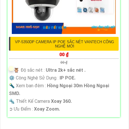
VP-5350DP CAMERA IP POE SẮC NÉT VANTECH CÔNG
NGHỆ MỚI
00 ₫
00 ₫
🦉 Độ sắc nét :
Ultra 2k+ sắc nét .
⚙ Công Nghệ Sử Dụng :
IP POE.
🔦 Xem ban đêm :
Hồng Ngoại 30m Hồng Ngoại
SMD.
🔩 Thiết Kế Camera
Xoay 360.
️➲ Ưu Điểm :
Xoay Zoom.