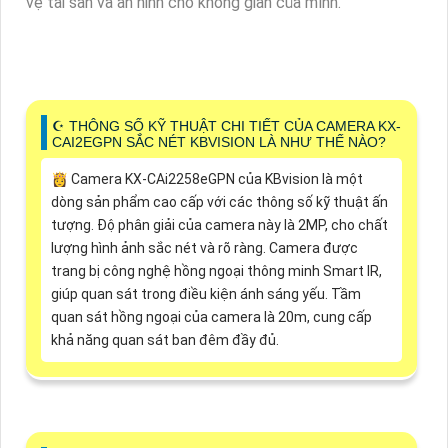
vệ tài sản và an ninh cho không gian của mình.
☪ THÔNG SỐ KỸ THUẬT CHI TIẾT CỦA CAMERA KX-
CAI2EGPN SẮC NÉT KBVISION LÀ NHƯ THẾ NÀO?
👸 Camera KX-CAi2258eGPN của KBvision là một
dòng sản phẩm cao cấp với các thông số kỹ thuật ấn
tượng. Độ phân giải của camera này là 2MP, cho chất
lượng hình ảnh sắc nét và rõ ràng. Camera được
trang bị công nghệ hồng ngoại thông minh Smart IR,
giúp quan sát trong điều kiện ánh sáng yếu. Tầm
quan sát hồng ngoại của camera là 20m, cung cấp
khả năng quan sát ban đêm đầy đủ.