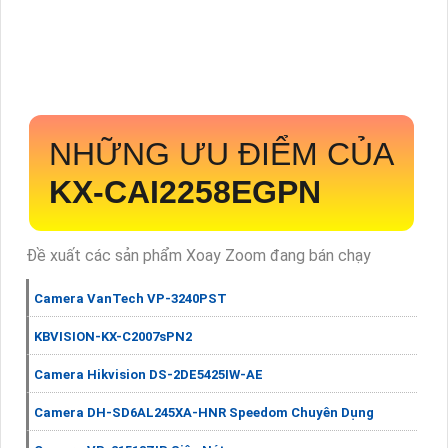
NHỮNG ƯU ĐIỂM CỦA
KX-CAI2258EGPN
Đề xuất các sản phẩm Xoay Zoom đang bán chạy
Camera VanTech VP-3240PST
KBVISION-KX-C2007sPN2
Camera Hikvision DS-2DE5425IW-AE
Camera DH-SD6AL245XA-HNR Speedom Chuyên Dụng