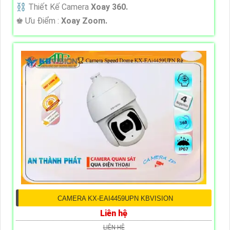
⛓ Thiết Kế Camera
Xoay 360.
️♚ Ưu Điểm :
Xoay Zoom.
CAMERA KX-EAI4459UPN KBVISION
Liên hệ
LIÊN HỆ