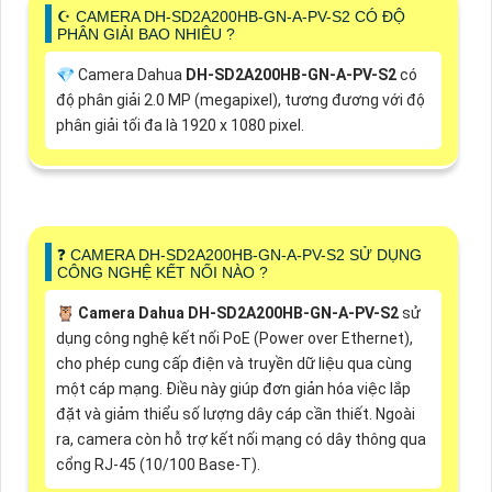
☪ CAMERA DH-SD2A200HB-GN-A-PV-S2 CÓ ĐỘ
PHÂN GIẢI BAO NHIÊU ?
💎 Camera Dahua
DH-SD2A200HB-GN-A-PV-S2
có
độ phân giải 2.0 MP (megapixel), tương đương với độ
phân giải tối đa là 1920 x 1080 pixel.
❓ CAMERA DH-SD2A200HB-GN-A-PV-S2 SỬ DỤNG
CÔNG NGHỆ KẾT NỐI NÀO ?
🦉
Camera Dahua DH-SD2A200HB-GN-A-PV-S2
sử
dụng công nghệ kết nối PoE (Power over Ethernet),
cho phép cung cấp điện và truyền dữ liệu qua cùng
một cáp mạng. Điều này giúp đơn giản hóa việc lắp
đặt và giảm thiểu số lượng dây cáp cần thiết. Ngoài
ra, camera còn hỗ trợ kết nối mạng có dây thông qua
cổng RJ-45 (10/100 Base-T).