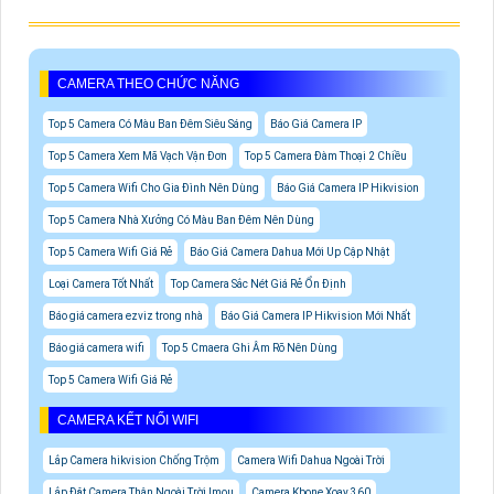
CAMERA THEO CHỨC NĂNG
Top 5 Camera Có Màu Ban Đêm Siêu Sáng
Báo Giá Camera IP
Top 5 Camera Xem Mã Vạch Vận Đơn
Top 5 Camera Đàm Thoại 2 Chiều
Top 5 Camera Wifi Cho Gia Đình Nên Dùng
Báo Giá Camera IP Hikvision
Top 5 Camera Nhà Xưởng Có Màu Ban Đêm Nên Dùng
Top 5 Camera Wifi Giá Rẻ
Báo Giá Camera Dahua Mới Up Cập Nhật
Loại Camera Tốt Nhất
Top Camera Sắc Nét Giá Rẻ Ổn Định
Báo giá camera ezviz trong nhà
Báo Giá Camera IP Hikvision Mới Nhất
Báo giá camera wifi
Top 5 Cmaera Ghi Âm Rõ Nên Dùng
Top 5 Camera Wifi Giá Rẻ
CAMERA KẾT NỐI WIFI
Lắp Camera hikvision Chống Trộm
Camera Wifi Dahua Ngoài Trời
Lắp Đặt Camera Thân Ngoài Trời Imou
Camera Kbone Xoay 360