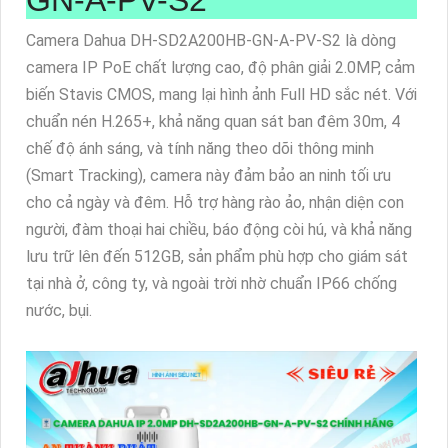
GN-A-PV-S2
Camera Dahua DH-SD2A200HB-GN-A-PV-S2 là dòng
camera IP PoE chất lượng cao, độ phân giải 2.0MP, cảm
biến Stavis CMOS, mang lại hình ảnh Full HD sắc nét. Với
chuẩn nén H.265+, khả năng quan sát ban đêm 30m, 4
chế độ ánh sáng, và tính năng theo dõi thông minh
(Smart Tracking), camera này đảm bảo an ninh tối ưu
cho cả ngày và đêm. Hỗ trợ hàng rào ảo, nhận diện con
người, đàm thoại hai chiều, báo động còi hú, và khả năng
lưu trữ lên đến 512GB, sản phẩm phù hợp cho giám sát
tại nhà ở, công ty, và ngoài trời nhờ chuẩn IP66 chống
nước, bụi.