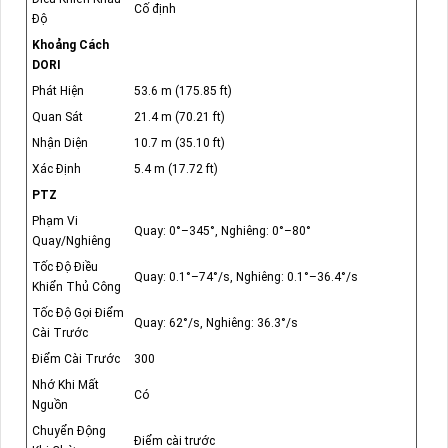
Cố định
Độ
Khoảng Cách
DORI
Phát Hiện
53.6 m (175.85 ft)
Quan Sát
21.4 m (70.21 ft)
Nhận Diện
10.7 m (35.10 ft)
Xác Định
5.4 m (17.72 ft)
PTZ
Phạm Vi
Quay: 0°–345°, Nghiêng: 0°–80°
Quay/Nghiêng
Tốc Độ Điều
Quay: 0.1°–74°/s, Nghiêng: 0.1°–36.4°/s
Khiển Thủ Công
Tốc Độ Gọi Điểm
Quay: 62°/s, Nghiêng: 36.3°/s
Cài Trước
Điểm Cài Trước
300
Nhớ Khi Mất
Có
Nguồn
Chuyển Động
Điểm cài trước