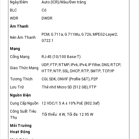
Ngày/Đêm
Auto (ICR)/Màu/Đen trắng
BLC
Có
WDR
DWDR
Âm Thanh
PCM; G.711a; G.711Mu; G.726; MPEG2-Layer2;
Nén Âm Thanh
G722.1
Mạng
Cổng Mạng
RJ-45 (10/100 Base-T)
UDP; FTP; RTMP; IPv6; IPv4; IP Filter; DNS; RTCP;
Giao Thức Mạng
HTTP; NTP; SSL; DHCP; RTP; SMTP; TCP/IP
Tương Thích
CGI; SDK; ONVIF (Profile S&T); P2P
Lưu Trữ
Thẻ nhớ Micro SD (512 GB); FTP
Nguồn Điện
Cung Cấp Nguồn
12 VDC/1.5 A ± 10% PoE (802.3af)
Công Suất Tiêu
Tối thiểu: 4 W, Tối đa: 12.95 W
Thụ
Môi Trường
Hoạt Động