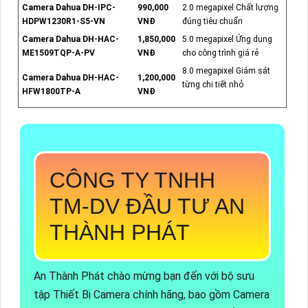
Camera Dahua DH-IPC-
990,000
2.0 megapixel Chất lượng
HDPW1230R1-S5-VN
VNĐ
đúng tiêu chuẩn
Camera Dahua DH-HAC-
1,850,000
5.0 megapixel Ứng dụng
ME1509TQP-A-PV
VNĐ
cho công trình giá rẻ
8.0 megapixel Giám sát
Camera Dahua DH-HAC-
1,200,000
từng chi tiết nhỏ
HFW1800TP-A
VNĐ
CÔNG TY TNHH
TM-DV ĐẦU TƯ AN
THÀNH PHÁT
An Thành Phát chào mừng bạn đến với bộ sưu
tập Thiết Bị Camera chính hãng, bao gồm Camera