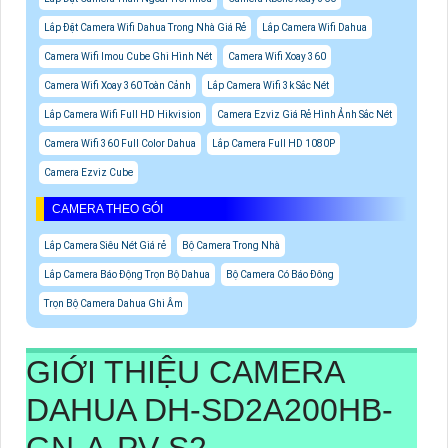
Lắp Đặt Camera Wifi Dahua Trong Nhà Giá Rẻ
Lắp Camera Wifi Dahua
Camera Wifi Imou Cube Ghi Hình Nét
Camera Wifi Xoay 360
Camera Wifi Xoay 360 Toàn Cảnh
Lắp Camera Wifi 3k Sắc Nét
Lắp Camera Wifi Full HD Hikvision
Camera Ezviz Giá Rẻ Hình Ảnh Sắc Nét
Camera Wifi 360 Full Color Dahua
Lắp Camera Full HD 1080P
Camera Ezviz Cube
CAMERA THEO GÓI
Lắp Camera Siêu Nét Giá rẻ
Bộ Camera Trong Nhà
Lắp Camera Báo Động Trọn Bộ Dahua
Bộ Camera Có Báo Đông
Trọn Bộ Camera Dahua Ghi Âm
GIỚI THIỆU CAMERA
DAHUA
DH-SD2A200HB-