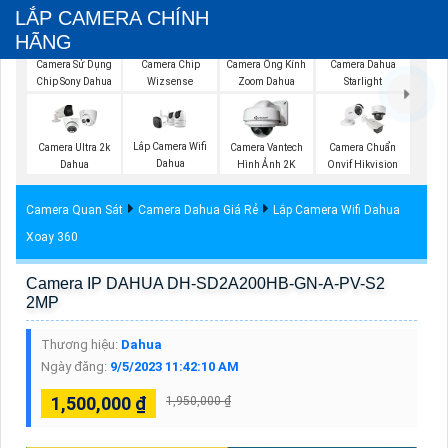
LẮP CAMERA CHÍNH
HÃNG
Camera Sử Dụng
Camera Chip
Camera Ống Kính
Camera Dahua
Chip Sony Dahua
Wizsense
Zoom Dahua
Starlight
Lắp Camera Wifi
Camera Ultra 2k
Camera Vantech
Camera Chuẩn
Dahua
Dahua
Hình Ảnh 2K
Onvif Hikvision
Camera Quan Sát
Camera Dahua Giá Rẻ
Lắp Camera Wifi Dahua
Xoay 360
Camera IP DAHUA DH-SD2A200HB-GN-A-PV-S2
2MP
Thương hiệu:
Dahua
Ngày đăng:
9/5/2023 11:42:10 AM
1,500,000 ₫
1,950,000 ₫