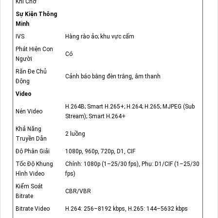
Khi Chờ
Sự Kiện Thông
Minh
IVS
Hàng rào ảo; khu vực cấm
Phát Hiện Con
Có
Người
Răn Đe Chủ
Cảnh báo bằng đèn trắng, âm thanh
Động
Video
H.264B; Smart H.265+; H.264; H.265; MJPEG (Sub
Nén Video
Stream); Smart H.264+
Khả Năng
2 luồng
Truyền Dẫn
Độ Phân Giải
1080p, 960p, 720p, D1, CIF
Tốc Độ Khung
Chính: 1080p (1–25/30 fps), Phụ: D1/CIF (1–25/30
Hình Video
fps)
Kiểm Soát
CBR/VBR
Bitrate
Bitrate Video
H.264: 256–8192 kbps, H.265: 144–5632 kbps