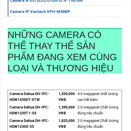
Camera ✲ DS-2CD2721G0-IZ IP Thu Âm
Camera IP Vantech VPH-M306IP
NHỮNG CAMERA CÓ
THỂ THAY THẾ SẢN
PHẨM ĐANG XEM CÙNG
LOẠI VÀ THƯƠNG HIỆU
Camera Dahua DH-IPC-
1,500,000
4.0 megapixel chất lượng
HDW1430DT-STW
VNĐ
cao tiết kiệm
Camera Dahua DH-IPC-
1,395,000
2.0 megapixel Chất lượng
HDW1230T1-S5
VNĐ
đúng tiêu chuẩn
Camera Dahua DH-IPC-
1,825,000
2.0 megapixel Chất lượng
HDW1230S-S5
VNĐ
đúng tiêu chuẩn