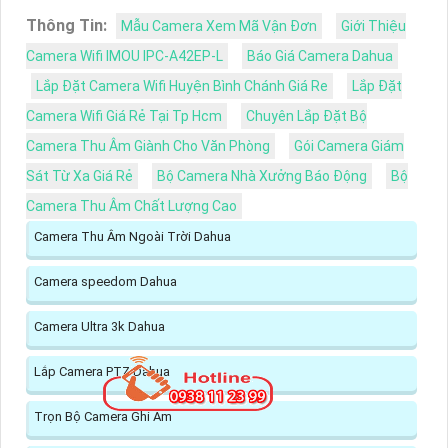
Thông Tin:
Mẫu Camera Xem Mã Vận Đơn
Giới Thiệu
Camera Wifi IMOU IPC-A42EP-L
Báo Giá Camera Dahua
Lắp Đặt Camera Wifi Huyện Bình Chánh Giá Re
Lắp Đặt
Camera Wifi Giá Rẻ Tại Tp Hcm
Chuyên Lắp Đặt Bộ
Camera Thu Âm Giành Cho Văn Phòng
Gói Camera Giám
Sát Từ Xa Giá Rẻ
Bộ Camera Nhà Xưởng Báo Động
Bộ
Camera Thu Âm Chất Lượng Cao
Camera Thu Âm Ngoài Trời Dahua
Camera speedom Dahua
Camera Ultra 3k Dahua
Lắp Camera PTZ Dahua
Trọn Bộ Camera Ghi Âm