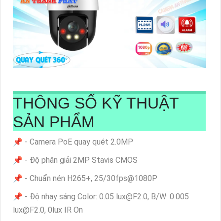
THÔNG SỐ KỸ THUẬT
SẢN PHẨM
📌 - Camera PoE quay quét 2.0MP
📌 - Độ phân giải 2MP Stavis CMOS
📌 - Chuẩn nén H265+, 25/30fps@1080P
📌 - Độ nhạy sáng Color: 0.05 lux@F2.0, B/W: 0.005
lux@F2.0, 0lux IR On