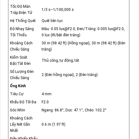
Tốc Độ Màn
1/3 s–1/100,000 s
Trập Điện Tử
Hệ Thống Quét
Quét liên tục
Độ Nhạy Sáng
Màu: 0.05 lux@F2.0, Đen/Trắng: 0.005 lux@F2.0,
Tối Thiểu
0 lux (IR/bật đèn trắng)
Khoảng Cách
30 m (98.42 ft) (Hồng ngoại), 30 m (98.42 ft) (Đèn
Chiếu Sáng
trắng)
Kiểm Soát
Thủ công; tự động; tắt
Bật/Tắt Đèn
Số Lượng Đèn
2 (Đèn hồng ngoại), 2 (Đèn trắng)
Chiếu Sáng
Ống Kính
Tiêu Cự
4 mm
Khẩu Độ Tối Đa
F2.0
Góc Nhìn
Ngang: 86.8°, Dọc: 47.1°, Chéo: 102.2°
Khoảng Cách
Lấy Nét Gần
0.6 m (1.97 ft)
Nhất
Điều Khiển Khẩu