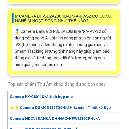
⁉️ CAMERA DH-SD2A200HB-GN-A-PV-S2 CÓ CÔNG
NGHỆ AI HOẠT ĐỘNG NHƯ THÊ NÀO?
🥇 Camera Dahua DH-SD2A200HB-GN-A-PV-S2 sử
dụng công nghệ AI với tính năng phát hiện con người,
IVS (hệ thống video thông minh), chống giả mạo và
Smart Tracking. Những tính năng này giúp giảm báo
động giả và tự động theo dõi đối tượng, nâng cao
hiệu quả giám sát an ninh.
Top sản phẩm Thu Âm khác đang được bán chạy:
Camera KX-C8011S-A tích hợp mic
🌟👌 Camera DS-2CD1327G0-LU Hikvision Thiết kế Đẹp
Camera HDCVI DAHUA DH-HAC-HFW1239CP-IL-A