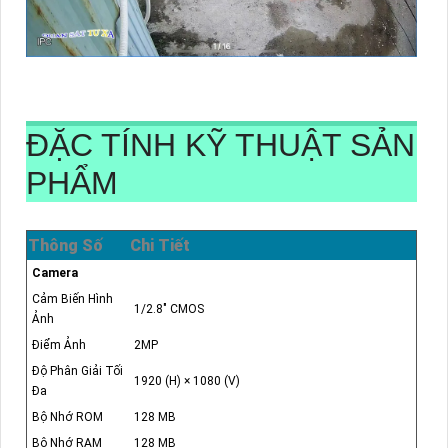
ĐẶC TÍNH KỸ THUẬT SẢN
PHẨM
Thông Số
Chi Tiết
Camera
Cảm Biến Hình
1/2.8" CMOS
Ảnh
Điểm Ảnh
2MP
Độ Phân Giải Tối
1920 (H) × 1080 (V)
Đa
Bộ Nhớ ROM
128 MB
Bộ Nhớ RAM
128 MB