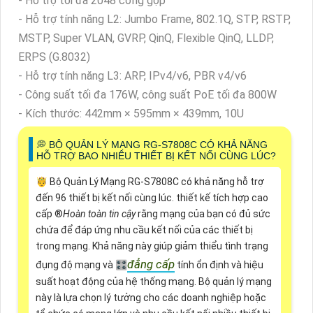
- Hỗ trợ tối đa 2048 cổng gộp
- Hỗ trợ tính năng L2: Jumbo Frame, 802.1Q, STP, RSTP,
MSTP, Super VLAN, GVRP, QinQ, Flexible QinQ, LLDP,
ERPS (G.8032)
- Hỗ trợ tính năng L3: ARP, IPv4/v6, PBR v4/v6
- Công suất tối đa 176W, công suất PoE tối đa 800W
- Kích thước: 442mm × 595mm × 439mm, 10U
️💭 BỘ QUẢN LÝ MẠNG RG-S7808C CÓ KHẢ NĂNG
HỖ TRỢ BAO NHIÊU THIẾT BỊ KẾT NỐI CÙNG LÚC?
🤴 Bộ Quản Lý Mạng RG-S7808C có khả năng hỗ trợ
đến 96 thiết bị kết nối cùng lúc. thiết kế tích hợp cao
cấp ®️
Hoàn toàn tin cậy
rằng mạng của bạn có đủ sức
chứa để đáp ứng nhu cầu kết nối của các thiết bị
trong mạng. Khả năng này giúp giảm thiểu tình trạng
đẳng cấp
đụng độ mạng và 🎛
tính ổn định và hiệu
suất hoạt động của hệ thống mạng. Bộ quản lý mạng
này là lựa chọn lý tưởng cho các doanh nghiệp hoặc