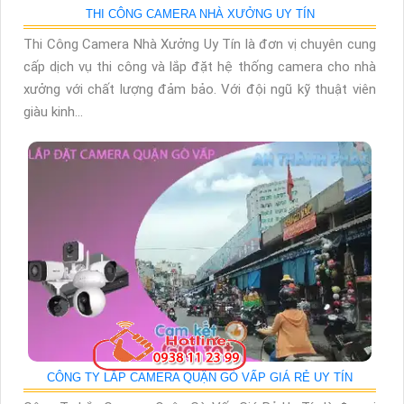
THI CÔNG CAMERA NHÀ XƯỞNG UY TÍN
Thi Công Camera Nhà Xưởng Uy Tín là đơn vị chuyên cung
cấp dịch vụ thi công và lắp đặt hệ thống camera cho nhà
xưởng với chất lượng đảm bảo. Với đội ngũ kỹ thuật viên
giàu kinh...
CÔNG TY LẮP CAMERA QUẬN GÒ VẤP GIÁ RẺ UY TÍN