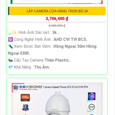
LẮP CAMERA CỬA HÀNG TRỌN BỘ 2K
3,706,400 ₫
4,980,000 ₫
✨ Hình Ảnh Sắc nét :
3k .
⚛️ Công Nghệ Hình Ảnh :
AHD CVI TVI BCS.
🔦 Xem Được Ban Đêm :
Hồng Ngoại 30m Hồng
Ngoại EXIR.
🐜 Cấu Tạo Camera
Thân Plastic.
️💎 Khả Năng :
Thu Âm.