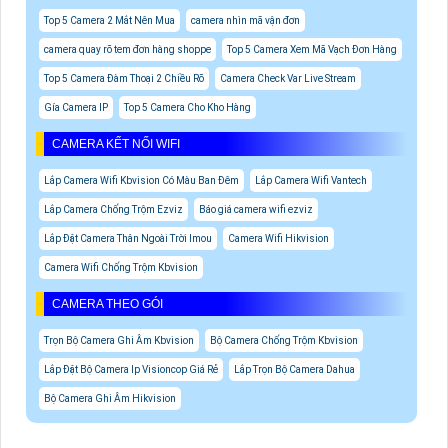
Top 5 Camera 2 Mắt Nên Mua
camera nhìn mã vận đơn
camera quay rõ tem đơn hàng shoppe
Top 5 Camera Xem Mã Vạch Đơn Hàng
Top 5 Camera Đàm Thoại 2 Chiều Rõ
Camera Check Var Live Stream
Gía Camera IP
Top 5 Camera Cho Kho Hàng
CAMERA KẾT NỐI WIFI
Lắp Camera Wifi Kbvision Có Màu Ban Đêm
Lắp Camera Wifi Vantech
Lắp Camera Chống Trộm Ezviz
Báo giá camera wifi ezviz
Lắp Đặt Camera Thân Ngoài Trời Imou
Camera Wifi Hikvision
Camera Wifi Chống Trộm Kbvision
CAMERA THEO GÓI
Trọn Bộ Camera Ghi Âm Kbvision
Bộ Camera Chống Trộm Kbvision
Lắp Đặt Bộ Camera Ip Visioncop Giá Rẻ
Lắp Trọn Bộ Camera Dahua
Bộ Camera Ghi Âm Hikvision