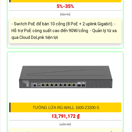
5%-35%
liên hệ
- Switch PoE để bàn 10 cổng (8 PoE + 2 uplink Gigabit). -
Hỗ trợ PoE công suất cao đến 90W/cổng. - Quản lý từ xa
qua Cloud DoLynk tiện lợi
TƯỜNG LỬA RG-WALL 1600-Z3200-S
13,791,172 ₫
Liên Hệ