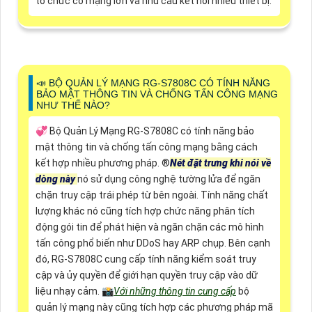
tổ chức có mạng lớn và nhu cầu kết nối nhiều thiết bị.
📣 BỘ QUẢN LÝ MẠNG RG-S7808C CÓ TÍNH NĂNG
BẢO MẬT THÔNG TIN VÀ CHỐNG TẤN CÔNG MẠNG
NHƯ THẾ NÀO?
💞 Bộ Quản Lý Mạng RG-S7808C có tính năng bảo
mật thông tin và chống tấn công mạng bằng cách
kết hợp nhiều phương pháp. ®️
Nét đặt trưng khi nói về
dòng này
nó sử dụng công nghệ tường lửa để ngăn
chặn truy cập trái phép từ bên ngoài. Tính năng chất
lượng khác nó cũng tích hợp chức năng phân tích
động gói tin để phát hiện và ngăn chặn các mô hình
tấn công phổ biến như DDoS hay ARP chụp. Bên cạnh
đó, RG-S7808C cung cấp tính năng kiểm soát truy
cập và ủy quyền để giới hạn quyền truy cập vào dữ
liệu nhạy cảm. 📸
Với những thông tin cung cấp
bộ
quản lý mạng này cũng tích hợp các phương pháp mã