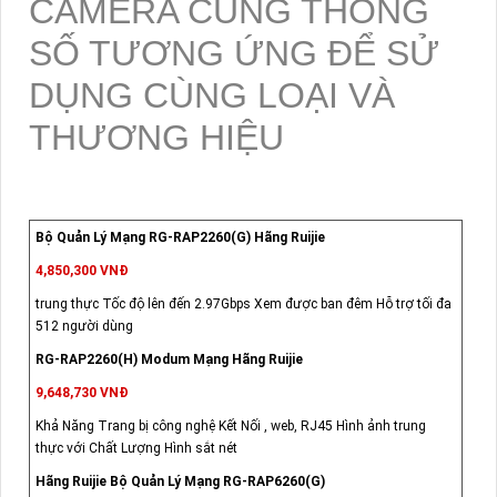
CAMERA CÙNG THÔNG
SỐ TƯƠNG ỨNG ĐỂ SỬ
DỤNG CÙNG LOẠI VÀ
THƯƠNG HIỆU
Bộ Quản Lý Mạng RG-RAP2260(G) Hãng Ruijie
4,850,300 VNĐ
trung thực Tốc độ lên đến 2.97Gbps Xem được ban đêm Hỗ trợ tối đa
512 người dùng
RG-RAP2260(H) Modum Mạng Hãng Ruijie
9,648,730 VNĐ
Khả Năng Trang bị công nghệ Kết Nối , web, RJ45 Hình ảnh trung
thực với Chất Lượng Hình sắt nét
Hãng Ruijie Bộ Quản Lý Mạng RG-RAP6260(G)