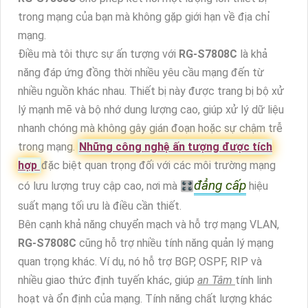
trong mạng của bạn mà không gặp giới hạn về địa chỉ
mạng.
Điều mà tôi thực sự ấn tượng với
RG-S7808C
là khả
năng đáp ứng đồng thời nhiều yêu cầu mạng đến từ
nhiều nguồn khác nhau. Thiết bị này được trang bị bộ xử
lý mạnh mẽ và bộ nhớ dung lượng cao, giúp xử lý dữ liệu
nhanh chóng mà không gây gián đoạn hoặc sự chậm trễ
trong mạng.
Những công nghệ ấn tượng được tích
hợp
đặc biệt quan trọng đối với các môi trường mạng
đẳng cấp
có lưu lượng truy cập cao, nơi mà 🎛
hiệu
suất mạng tối ưu là điều cần thiết.
Bên cạnh khả năng chuyển mạch và hỗ trợ mạng VLAN,
RG-S7808C
cũng hỗ trợ nhiều tính năng quản lý mạng
quan trọng khác. Ví dụ, nó hỗ trợ BGP, OSPF, RIP và
nhiều giao thức định tuyến khác, giúp
an Tâm
tính linh
hoạt và ổn định của mạng. Tính năng chất lượng khác