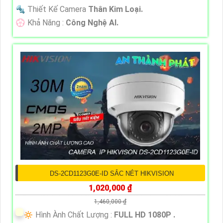
🔩 Thiết Kế Camera
Thân Kim Loại.
️💮 Khả Năng :
Công Nghệ AI.
DS-2CD1123G0E-ID SẮC NÉT HIKVISION
1,020,000 ₫
1,460,000 ₫
🔅 Hình Ành Chất Lượng :
FULL HD 1080P .