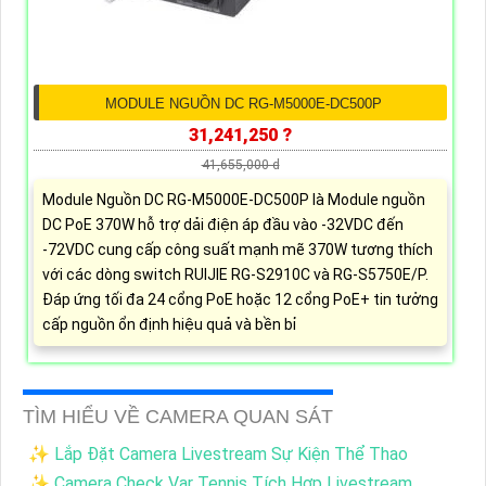
MODULE NGUỒN DC RG-M5000E-DC500P
31,241,250 ?
41,655,000 d
Module Nguồn DC RG-M5000E-DC500P là Module nguồn
DC PoE 370W hỗ trợ dải điện áp đầu vào -32VDC đến
-72VDC cung cấp công suất mạnh mẽ 370W tương thích
với các dòng switch RUIJIE RG-S2910C và RG-S5750E/P.
Đáp ứng tối đa 24 cổng PoE hoặc 12 cổng PoE+ tin tưởng
cấp nguồn ổn định hiệu quả và bền bỉ
TÌM HIỂU VỀ CAMERA QUAN SÁT
✨ Lắp Đặt Camera Livestream Sự Kiện Thể Thao
✨ Camera Check Var Tennis Tích Hợp Livestream