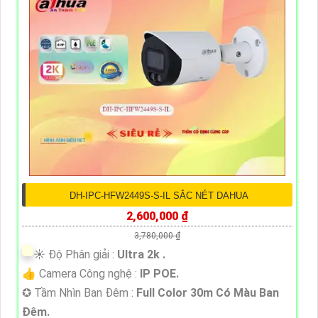
DH-IPC-HFW2449S-S-IL SẮC NÉT DAHUA
2,600,000 ₫
3,780,000 ₫
☀️ Độ Phân giải :
Ultra 2k .
👍 Camera Công nghệ :
IP POE.
✪ Tầm Nhìn Ban Đêm :
Full Color 30m Có Màu Ban
Đêm.