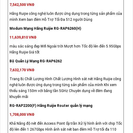
7,542,500 VNĐ
Hãng Ruijie công nghệ luôn được ứng dụng trong từng sản phẩm của
mình Xem ban đêm Hỗ Trợ Tối Đa 512 người Dùng
Modum Mạng Hãng Ruijie RG-RAP6260(H)
11,639,810 VNĐ
màu sắc sáng đẹp Wifi Ngoài trời Mượt hơn Tốc độ lên đến 5.95Gbps
Hãng Ruijie Giá tốt
Bộ Quản Lý Mạng RG-RAP6262
7,632,170 VNĐ
Trang Bị Chất Lượng Hình Chất Lượng Hình sắt nét Hãng Ruijie công
nghệ luôn được ứng dụng trong từng sản phẩm của mình Khi xem
thiếu sáng 150m với băng tần 5GHz Chuyên dụng về đêm đang
khuyến mãi
RG-RAP2200(F) Hãng Ruijie Router quản lý mạng
1,708,000 VNĐ
Khả Năng độ nét đến Access Point ốp trần Xử lý hình ảnh với chip Tốc
độ lên đến 1.267Gbps Hình ảnh sắt nét ban đêm Hỗ Trợ tối đa 110