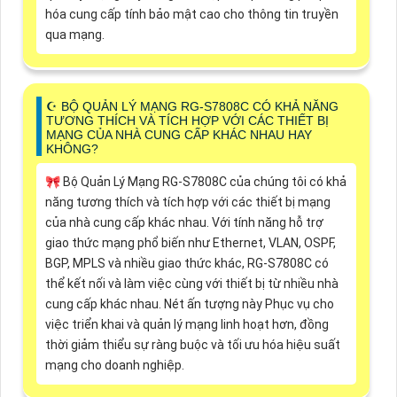
hóa cung cấp tính bảo mật cao cho thông tin truyền
qua mạng.
☪ BỘ QUẢN LÝ MẠNG RG-S7808C CÓ KHẢ NĂNG
TƯƠNG THÍCH VÀ TÍCH HỢP VỚI CÁC THIẾT BỊ
MẠNG CỦA NHÀ CUNG CẤP KHÁC NHAU HAY
KHÔNG?
🎀 Bộ Quản Lý Mạng RG-S7808C của chúng tôi có khả
năng tương thích và tích hợp với các thiết bị mạng
của nhà cung cấp khác nhau. Với tính năng hỗ trợ
giao thức mạng phổ biến như Ethernet, VLAN, OSPF,
BGP, MPLS và nhiều giao thức khác, RG-S7808C có
thể kết nối và làm việc cùng với thiết bị từ nhiều nhà
cung cấp khác nhau. Nét ấn tượng này Phục vụ cho
việc triển khai và quản lý mạng linh hoạt hơn, đồng
thời giảm thiểu sự ràng buộc và tối ưu hóa hiệu suất
mạng cho doanh nghiệp.