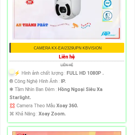
CAMERA KX-EAI2329UPN KBVISION
Liên hệ
LIÊN HỆ
️⚡ Hình ảnh chất lượng :
FULL HD 1080P .
®️ Công Nghệ Hình Ảnh :
IP.
❃ Tầm Nhìn Ban Đêm :
Hồng Ngoại Siêu Xa
Starlight.
💢 Camera Theo Mẫu
Xoay 360.
️⌘ Khả Năng :
Xoay Zoom.