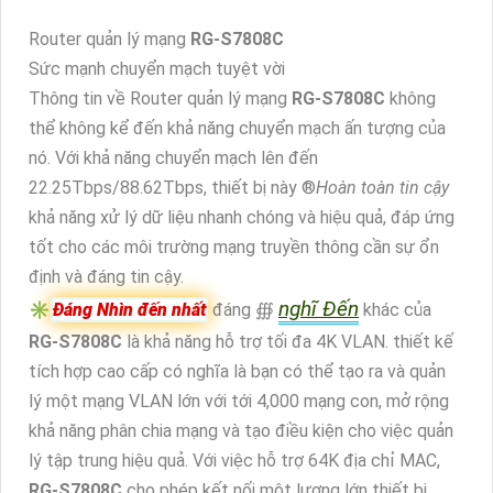
Router quản lý mạng
RG-S7808C
Sức mạnh chuyển mạch tuyệt vời
Thông tin về Router quản lý mạng
RG-S7808C
không
thể không kể đến khả năng chuyển mạch ấn tượng của
nó. Với khả năng chuyển mạch lên đến
22.25Tbps/88.62Tbps, thiết bị này ®️
Hoàn toàn tin cậy
khả năng xử lý dữ liệu nhanh chóng và hiệu quả, đáp ứng
tốt cho các môi trường mạng truyền thông cần sự ổn
định và đáng tin cậy.
nghĩ Đến
✳️
Đáng
Nhìn đến
nhất
đáng ∰
khác của
RG-S7808C
là khả năng hỗ trợ tối đa 4K VLAN. thiết kế
tích hợp cao cấp có nghĩa là bạn có thể tạo ra và quản
lý một mạng VLAN lớn với tới 4,000 mạng con, mở rộng
khả năng phân chia mạng và tạo điều kiện cho việc quản
lý tập trung hiệu quả. Với việc hỗ trợ 64K địa chỉ MAC,
RG-S7808C
cho phép kết nối một lượng lớn thiết bị