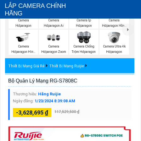
LẮP CAMERA CHÍNH
HÃNG
Camera
Camera
Camera Ip
Camera
Hdparagon
Hdparagon Ai
Hdparagon
Hdparagon Hồng
Ngoại
Camera
Camera
Camera Chống
Camera Ultra 4k
Hdparagon Hình
Hdparagon Zoom
Trộm Hdparagon
Hdparagon
Ảnh 4K
Thiết Bị Mạng Giá Rẻ
Thiết Bị Mạng Ruijie
Bộ Quản Lý Mạng RG-S7808C
Thương hiệu:
Hãng Ruijie
Ngày đăng:
1/23/2024 8:39:08 AM
-3,628,695 ₫
117,529,500 ₫