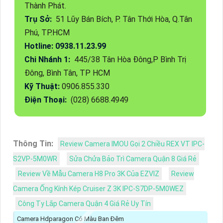
Thành Phát.
Trụ Sở:
51 Lũy Bán Bích, P. Tân Thới Hòa, Q.Tân
Phú, TP.HCM
Hotline: 0938.11.23.99
Chi Nhánh 1:
445/38 Tân Hòa Đông,P Bình Trị
Đông, Bình Tân, TP HCM
Kỹ Thuật:
0906.855.330
Điện Thoại:
(028) 6688.4949
Thông Tin:
Review Camera IMOU Gọi 2 Chiều REX VT IPC-
S2VP-5M0WR
Sửa Chửa Bảo Trì Camera Quận 8 Giá Rẻ
Review Về Mẫu Camera H8 Pro 3K Của EZVIZ
Review
Camera Ống Kính Kép Cruiser Z 3K IPC-S7DP-5M0WEZ
Công Ty Lắp Camera Quận 4 Giá Rẻ Uy Tín
Camera Hdparagon Có Màu Ban Đêm