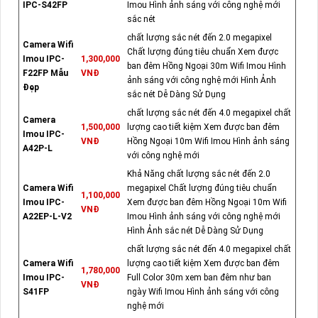
IPC-S42FP
Imou Hình ảnh sáng với công nghệ mới
sắc nét
chất lượng sắc nét đến 2.0 megapixel
Camera Wifi
Chất lượng đúng tiêu chuẩn Xem được
Imou IPC-
1,300,000
ban đêm Hồng Ngoại 30m Wifi Imou Hình
F22FP Mẫu
VNĐ
ảnh sáng với công nghệ mới Hình Ảnh
Đẹp
sắc nét Dễ Dàng Sử Dụng
chất lượng sắc nét đến 4.0 megapixel chất
Camera
1,500,000
lượng cao tiết kiệm Xem được ban đêm
Imou IPC-
VNĐ
Hồng Ngoại 10m Wifi Imou Hình ảnh sáng
A42P-L
với công nghệ mới
Khả Năng chất lượng sắc nét đến 2.0
Camera Wifi
megapixel Chất lượng đúng tiêu chuẩn
1,100,000
Imou IPC-
Xem được ban đêm Hồng Ngoại 10m Wifi
VNĐ
A22EP-L-V2
Imou Hình ảnh sáng với công nghệ mới
Hình Ảnh sắc nét Dễ Dàng Sử Dụng
chất lượng sắc nét đến 4.0 megapixel chất
Camera Wifi
lượng cao tiết kiệm Xem được ban đêm
1,780,000
Imou IPC-
Full Color 30m xem ban đêm như ban
VNĐ
S41FP
ngày Wifi Imou Hình ảnh sáng với công
nghệ mới