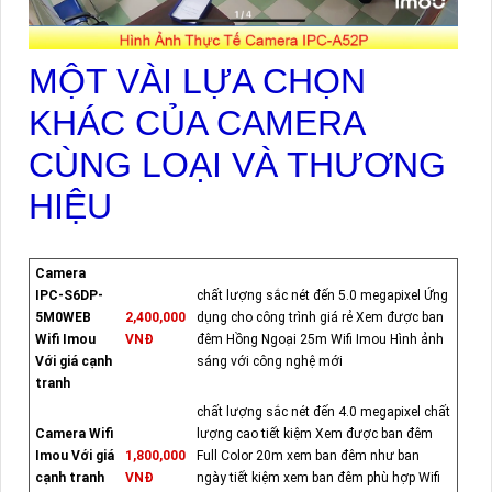
MỘT VÀI LỰA CHỌN
KHÁC CỦA CAMERA
CÙNG LOẠI VÀ THƯƠNG
HIỆU
Camera
IPC-S6DP-
chất lượng sắc nét đến 5.0 megapixel Ứng
5M0WEB
2,400,000
dụng cho công trình giá rẻ Xem được ban
Wifi Imou
VNĐ
đêm Hồng Ngoại 25m Wifi Imou Hình ảnh
Với giá cạnh
sáng với công nghệ mới
tranh
chất lượng sắc nét đến 4.0 megapixel chất
Camera Wifi
lượng cao tiết kiệm Xem được ban đêm
Imou Với giá
1,800,000
Full Color 20m xem ban đêm như ban
cạnh tranh
VNĐ
ngày tiết kiệm xem ban đêm phù hợp Wifi