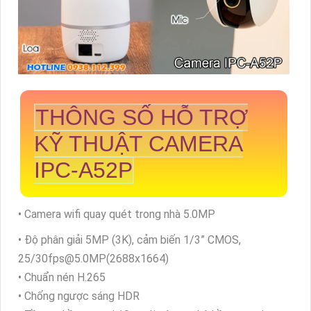
THÔNG SỐ HỖ TRỢ
KỸ THUẬT CAMERA
IPC-A52P
• Camera wifi quay quét trong nhà 5.0MP
• Độ phân giải 5MP (3K), cảm biến 1/3” CMOS,
25/30fps@5.0MP(2688x1664)
• Chuẩn nén H.265
• Chống ngược sáng HDR