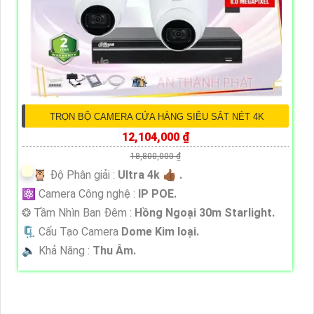
TRỌN BỘ CAMERA CỬA HÀNG SIÊU SẮT NÉT 4K
12,104,000 ₫
18,800,000 ₫
🦉 Độ Phân giải :
Ultra 4k 👍🏾 .
⚛️ Camera Công nghệ :
IP POE.
❂ Tầm Nhìn Ban Đêm :
Hồng Ngoại 30m Starlight.
🗜️ Cấu Tạo Camera
Dome Kim loại.
️🔈 Khả Năng :
Thu Âm.