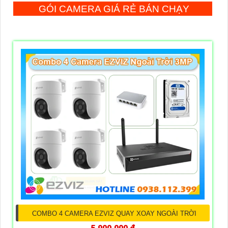
GÓI CAMERA GIÁ RẺ BÁN CHẠY
COMBO 4 CAMERA EZVIZ QUAY XOAY NGOÀI TRỜI