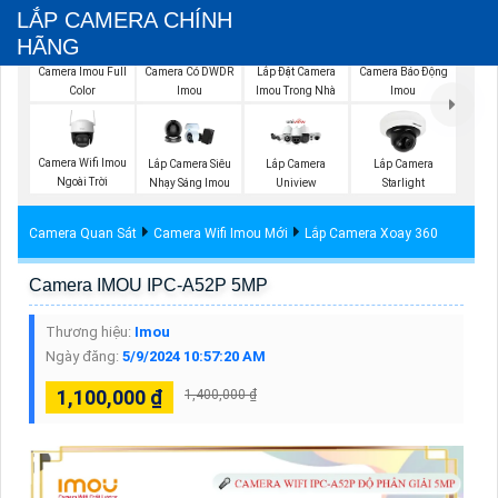
LẮP CAMERA CHÍNH
HÃNG
Lắp Đặt Camera
Camera Imou Full
Camera Có DWDR
Camera Báo Động
Imou Trong Nhà
Color
Imou
Imou
Camera Wifi Imou
Lắp Camera Siêu
Lắp Camera
Lắp Camera
Ngoài Trời
Nhạy Sáng Imou
Uniview
Starlight
Camera Quan Sát
Camera Wifi Imou Mới
Lắp Camera Xoay 360
Camera IMOU IPC-A52P 5MP
Thương hiệu:
Imou
Ngày đăng:
5/9/2024 10:57:20 AM
1,100,000 ₫
1,400,000 ₫