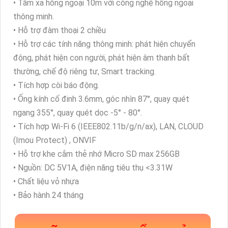
• Tầm xa hồng ngoại 10m với công nghệ hồng ngoại
thông minh.
• Hỗ trợ đàm thoại 2 chiều
• Hỗ trợ các tính năng thông minh: phát hiện chuyển
động, phát hiện con người, phát hiện âm thanh bất
thường, chế độ riêng tư, Smart tracking.
• Tích hợp còi báo động.
• Ống kính cố đinh 3.6mm, góc nhìn 87°, quay quét
ngang 355°, quay quét dọc -5° - 80°.
• Tích hợp Wi-Fi 6 (IEEE802.11b/g/n/ax), LAN, CLOUD
(Imou Protect) , ONVIF
• Hỗ trợ khe cắm thẻ nhớ Micro SD max 256GB
• Nguồn: DC 5V1A, điện năng tiêu thụ <3.31W
• Chất liệu vỏ nhựa
• Bảo hành 24 tháng