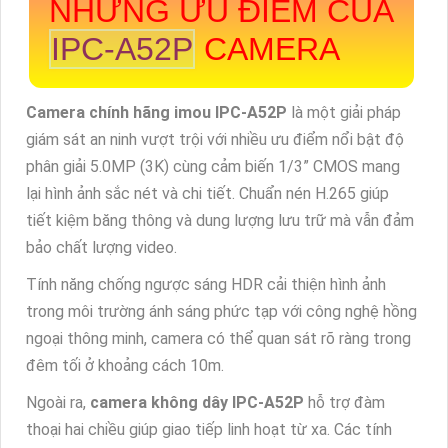
NHỮNG ƯU ĐIỂM CỦA
IPC-A52P
CAMERA
Camera chính hãng imou IPC-A52P
là một giải pháp
giám sát an ninh vượt trội với nhiều ưu điểm nổi bật độ
phân giải 5.0MP (3K) cùng cảm biến 1/3” CMOS mang
lại hình ảnh sắc nét và chi tiết. Chuẩn nén H.265 giúp
tiết kiệm băng thông và dung lượng lưu trữ mà vẫn đảm
bảo chất lượng video.
Tính năng chống ngược sáng HDR cải thiện hình ảnh
trong môi trường ánh sáng phức tạp với công nghệ hồng
ngoại thông minh, camera có thể quan sát rõ ràng trong
đêm tối ở khoảng cách 10m.
Ngoài ra,
camera không dây IPC-A52P
hỗ trợ đàm
thoại hai chiều giúp giao tiếp linh hoạt từ xa. Các tính