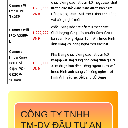
chất lượng sắc nét đến 4.0 megapixel chất
Camera Wifi
1,700,000
lượng cao tiết kiệm Xem được ban đêm
Imou IPC-
VNĐ
Hồng Ngoại 30m Wifi Imou Hình ảnh sáng
T42EP
với công nghệ mới
chất lượng sắc nét đến 2.0 megapixel
Camera wifi
1,000,000
Chất lượng đúng tiêu chuẩn Xem được
IPC-A22EP-
VNĐ
ban đêm Hồng Ngoại 10m Wifi Imou Hình
L
ảnh sáng với công nghệ mới sắc nét
Camera
Khả Năng chất lượng sắc nét đến 5.0
Imou Xoay
megapixel Ứng dụng cho công trình giá rẻ
360 Gọi
1,300,000
Xem được ban đêm Hồng Ngoại 10m Wifi
Điện IPC-
VNĐ
Imou Hình ảnh sáng với công nghệ mới
GK2CP-
Hình Ảnh sắc nét Dễ Dàng Sử Dụng
5C0WR
CÔNG TY TNHH
TM-DV ĐẦU TƯ AN