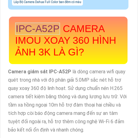
Lắp Bộ Camera Dahua Full Color ban đêm có màu
IPC-A52P
CAMERA
IMOU XOAY 360 HÌNH
ẢNH 3K LÀ GÌ?
Camera giám sát IPC-A52P
là dòng camera wifi quay
quét trong nhà với độ phân giải 5.0MP sắc nét hỗ trợ
quay xoay 360 độ linh hoạt. Sử dụng chuẩn nén H.265
camera tiết kiệm băng thông và dung lượng lưu trữ. Với
tầm xa hồng ngoại 10m hỗ trợ đàm thoại hai chiều và
tích hợp còi báo động camera mang đến sự an tâm
tuyệt đối ngoài ra, hỗ trợ thêm công nghệ Wi-Fi 6 đảm
bảo kết nối ổn định và nhanh chóng.