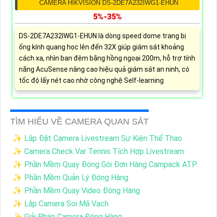
CAMERA HIKVISION DS-2DE7A232IWG1-EHUN
5%-35%
DS-2DE7A232IWG1-EHUN là dòng speed dome trang bị
ống kính quang học lên đến 32X giúp giám sát khoảng
cách xa, nhìn ban đêm bằng hồng ngoại 200m, hỗ trợ tính
năng AcuSense nâng cao hiệu quả giám sát an ninh, có
tốc độ lấy nét cao nhờ công nghệ Self-learning
TÌM HIỂU VỀ CAMERA QUAN SÁT
✨ Lắp Đặt Camera Livestream Sự Kiện Thể Thao
✨ Camera Check Var Tennis Tích Hợp Livestream
✨ Phần Mềm Quay Đóng Gói Đơn Hàng Campack ATP
✨ Phần Mềm Quản Lý Đóng Hàng
✨ Phần Mềm Quay Video Đóng Hàng
✨ Lắp Camera Soi Mã Vạch
✨ Giải Pháp Camera Đóng Hàng