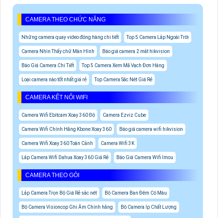
CAMERA THEO CHỨC NĂNG
Những camera quay video đóng hàng chi tiết
Top 5 Camera Lắp Ngoài Trời
Camera Nhìn Thấy chữ Màn Hình
Báo giá camera 2 mắt hikvision
Báo Giá Camera Chi Tiết
Top 5 Camera Xem Mã Vạch Đơn Hàng
Loại camera nào tốt nhất giá rẻ
Top Camera Sắc Nét Giá Rẻ
CAMERA KẾT NỐI WIFI
Camera Wifi Ebitcam Xoay 360 Độ
Camera Ezviz Cube
Camera Wifi Chính Hãng Kbone Xoay 360
Báo giá camera wifi hikvision
Camera Wifi Xoay 360 Toàn Cảnh
Camera Wifi 3K
Lắp Camera Wifi Dahua Xoay 360 Giá Rẻ
Báo Giá Camera Wifi Imou
CAMERA THEO GÓI
Lắp Camera Trọn Bộ Giá Rẻ sắc nét
Bộ Camera Ban Đêm Có Màu
Bộ Camera Visioncop Ghi Âm Chính hãng
Bộ Camera Ip Chất Lượng