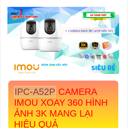
IPC-A52P
CAMERA
IMOU XOAY 360 HÌNH
ẢNH 3K MANG LẠI
HIỆU QUẢ