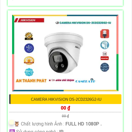
CAMERA HIKVISION DS-2CD2326G2-IU
00 ₫
00 ₫
🦉 Chất lượng hình Ảnh :
FULL HD 1080P .
⚛️ Sử dụng công nghệ :
IP.