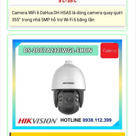
5%-35%
Camera WiFi 6 DaHua DH-H5AS là dòng camera quay quét
355° trong nhà 5MP hỗ trợ Wi-Fi 6 băng tần