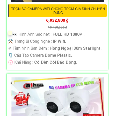
TRỌN BỘ CAMERA WIFI CHỐNG TRỘM GIA ĐÌNH CHUYÊN
DỤNG
6,932,800 ₫
10,460,000 ₫
️👀 Hình Ảnh Sắc nét :
FULL HD 1080P .
⚒ Trang Bị Công Nghệ :
IP Wifi.
❈ Tầm Nhìn Ban Đêm :
Hồng Ngoại 30m Starlight.
🗜️ Cấu Tạo Camera
Dome Plastic.
️💮 Khả Năng :
Có Ðèn Còi Báo Động.