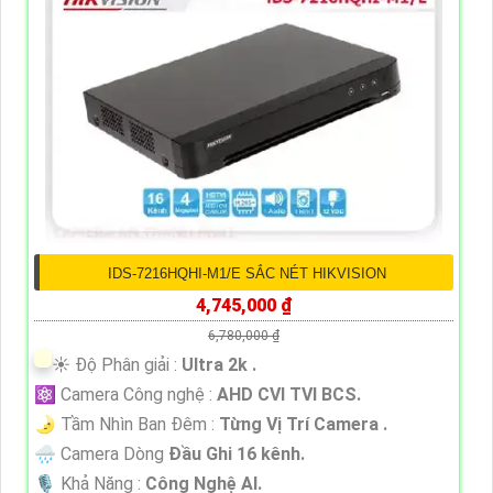
IDS-7216HQHI-M1/E SẮC NÉT HIKVISION
4,745,000 ₫
6,780,000 ₫
☀️ Độ Phân giải :
Ultra 2k .
⚛️ Camera Công nghệ :
AHD CVI TVI BCS.
🌛 Tầm Nhìn Ban Đêm :
Từng Vị Trí Camera .
🌧️ Camera Dòng
Đầu Ghi 16 kênh.
️🎙 Khả Năng :
Công Nghệ AI.