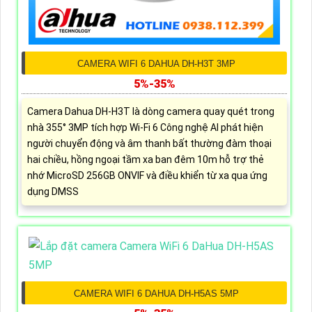
CAMERA WIFI 6 DAHUA DH-H3T 3MP
5%-35%
Camera Dahua DH-H3T là dòng camera quay quét trong
nhà 355° 3MP tích hợp Wi-Fi 6 Công nghệ AI phát hiện
người chuyển động và âm thanh bất thường đàm thoại
hai chiều, hồng ngoại tầm xa ban đêm 10m hỗ trợ thẻ
nhớ MicroSD 256GB ONVIF và điều khiển từ xa qua ứng
dụng DMSS
CAMERA WIFI 6 DAHUA DH-H5AS 5MP