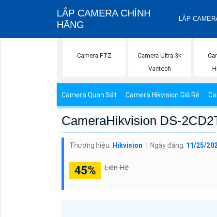
LẮP CAMERA CHÍNH
LẮP CAMERA
HÃNG
Camera PTZ
Camera Ultra 3k
Cam
Vantech
H
Camera Quan Sát
Camera Hikvision Giá Rẻ
Ca
CameraHikvision DS-2CD2
Thương hiệu:
Hikvision
Ngày đăng:
11/25/20
Liên Hệ
45%