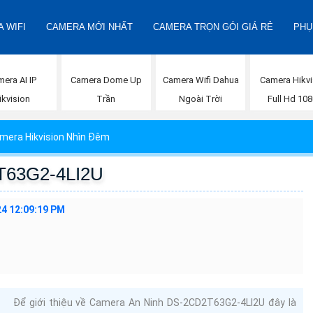
 WIFI
CAMERA MỚI NHẤT
CAMERA TRỌN GÓI GIÁ RẺ
PHỤ
era AI IP
Camera Dome Up
Camera Wifi Dahua
Camera Hikvi
ikvision
Trần
Ngoài Trời
Full Hd 10
mera Hikvision Nhìn Đêm
T63G2-4LI2U
24 12:09:19 PM
Để giới thiệu về Camera An Ninh DS-2CD2T63G2-4LI2U đây là