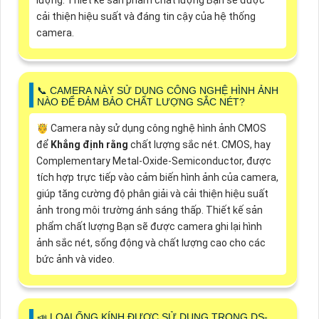
cải thiện hiệu suất và đáng tin cậy của hệ thống
camera.
📞 CAMERA NÀY SỬ DỤNG CÔNG NGHỆ HÌNH ẢNH
NÀO ĐỂ ĐẢM BẢO CHẤT LƯỢNG SẮC NÉT?
🤴 Camera này sử dụng công nghệ hình ảnh CMOS
để
Khẳng định rằng
chất lượng sắc nét. CMOS, hay
Complementary Metal-Oxide-Semiconductor, được
tích hợp trực tiếp vào cảm biến hình ảnh của camera,
giúp tăng cường độ phân giải và cải thiện hiệu suất
ảnh trong môi trường ánh sáng thấp. Thiết kế sản
phẩm chất lượng Bạn sẽ được camera ghi lại hình
ảnh sắc nét, sống động và chất lượng cao cho các
bức ảnh và video.
📣 LOẠI ỐNG KÍNH ĐƯỢC SỬ DỤNG TRONG DS-