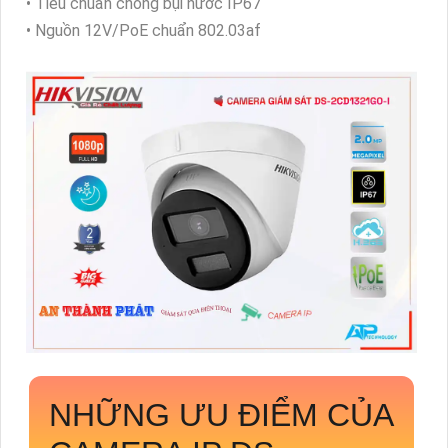
• Tiêu chuẩn chống bụi nước IP67
• Nguồn 12V/PoE chuẩn 802.03af
NHỮNG ƯU ĐIỂM CỦA