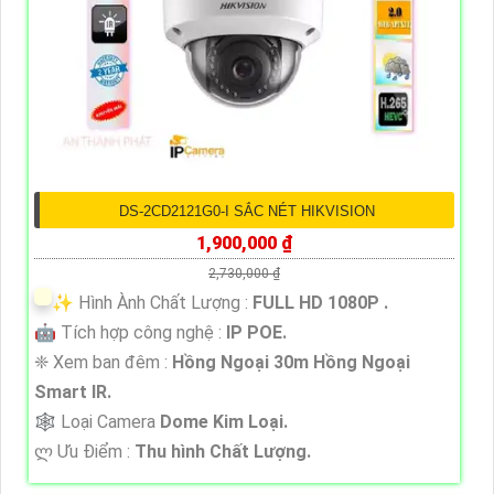
DS-2CD2121G0-I SẮC NÉT HIKVISION
1,900,000 ₫
2,730,000 ₫
✨ Hình Ành Chất Lượng :
FULL HD 1080P .
🤖️ Tích hợp công nghệ :
IP POE.
❈ Xem ban đêm :
Hồng Ngoại 30m Hồng Ngoại
Smart IR.
🕸️ Loại Camera
Dome Kim Loại.
️ლ Ưu Điểm :
Thu hình Chất Lượng.