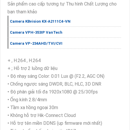
Sản phẩm cao cấp tương tự Thu hình Chất Lượng cho
bạn tham khảo
Camera KBvision KX-A2111C4-VN
Camera VPH-353IP VanTech
Camera VP-234AHD/TVI/CVI
+ , H.264 , H.264
+ ; Hỗ trợ 2 luồng dữ liệu
• Độ nhạy sáng Color: 0.01 Lux @ (F2.2, AGC ON)
• Chống ngược sáng DWDR, BLC, HLC, 3D DNR
• Độ phân giải tối đa 1920x1080 @ 25/30fps
• Ống kính 2.8/4mm
• Tầm xa hồng ngoại 30m
• Không hỗ trợ Hik-Connect Cloud
• Hỗ trợ tên miền DDNS (up firmware mới nhất)