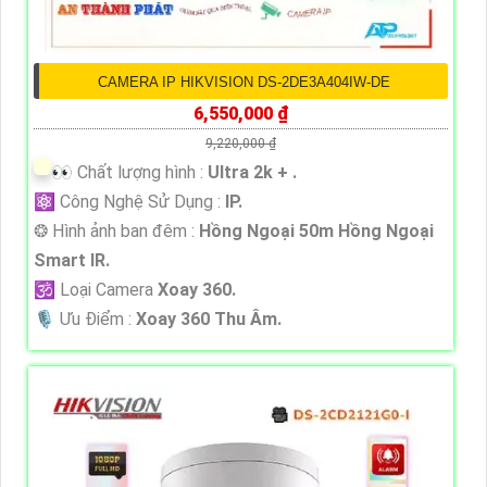
CAMERA IP HIKVISION DS-2DE3A404IW-DE
6,550,000 ₫
9,220,000 ₫
️👀 Chất lượng hình :
Ultra 2k + .
⚛️ Công Nghệ Sử Dụng :
IP.
❂ Hình ảnh ban đêm :
Hồng Ngoại 50m Hồng Ngoại
Smart IR.
🕉️ Loại Camera
Xoay 360.
️🎙 Ưu Điểm :
Xoay 360 Thu Âm.