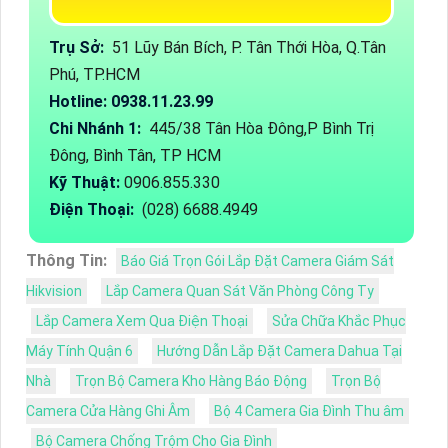
Trụ Sở:
51 Lũy Bán Bích, P. Tân Thới Hòa, Q.Tân
Phú, TP.HCM
Hotline: 0938.11.23.99
Chi Nhánh 1:
445/38 Tân Hòa Đông,P Bình Trị
Đông, Bình Tân, TP HCM
Kỹ Thuật:
0906.855.330
Điện Thoại:
(028) 6688.4949
Thông Tin:
Báo Giá Trọn Gói Lắp Đặt Camera Giám Sát
Hikvision
Lắp Camera Quan Sát Văn Phòng Công Ty
Lắp Camera Xem Qua Điện Thoại
Sửa Chữa Khắc Phục
Máy Tính Quận 6
Hướng Dẫn Lắp Đặt Camera Dahua Tại
Nhà
Trọn Bộ Camera Kho Hàng Báo Động
Trọn Bộ
Camera Cửa Hàng Ghi Âm
Bộ 4 Camera Gia Đình Thu âm
Bộ Camera Chống Trộm Cho Gia Đình