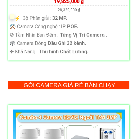
19,825,000 ₫
28,320,000 ₫
️⚡ Độ Phân giải :
32 MP.
⚒ Camera Công nghệ :
IP POE.
❂ Tầm Nhìn Ban Đêm :
Từng Vị Trí Camera .
🕸️ Camera Dòng
Đầu Ghi 32 kênh.
️✤ Khả Năng :
Thu hình Chất Lượng.
GÓI CAMERA GIÁ RẺ BÁN CHẠY