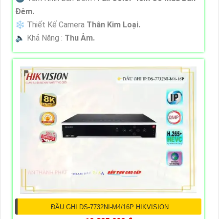
Đêm.
❄ Thiết Kế Camera
Thân Kim Loại.
️🔈 Khả Năng :
Thu Âm.
ĐẦU GHI DS-7732NI-M4/16P HIKVISION