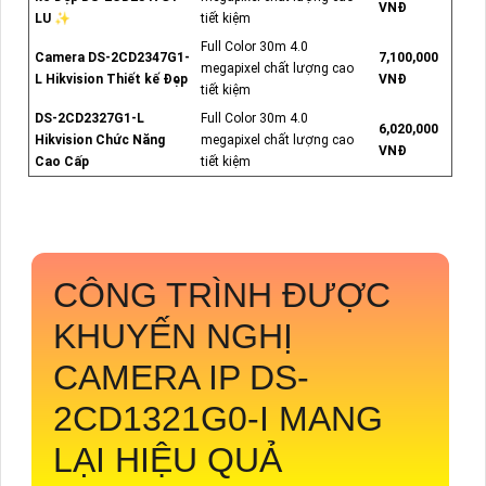
VNĐ
LU ✨
tiết kiệm
Full Color 30m 4.0
Camera DS-2CD2347G1-
7,100,000
megapixel chất lượng cao
L Hikvision Thiết kế Đẹp
VNĐ
tiết kiệm
DS-2CD2327G1-L
Full Color 30m 4.0
6,020,000
Hikvision Chức Năng
megapixel chất lượng cao
VNĐ
Cao Cấp
tiết kiệm
CÔNG TRÌNH ĐƯỢC
KHUYẾN NGHỊ
CAMERA IP
DS-
2CD1321G0-I
MANG
LẠI HIỆU QUẢ