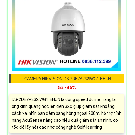
CAMERA HIKVISION DS-2DE7A232IWG1-EHUN
5%-35%
DS-2DE7A232IWG1-EHUN là dòng speed dome trang bị
ống kính quang học lên đến 32X giúp giám sát khoảng
cách xa, nhìn ban đêm bằng hồng ngoại 200m, hỗ trợ tính
năng AcuSense nâng cao hiệu quả giám sát an ninh, có
tốc độ lấy nét cao nhờ công nghệ Self-learning