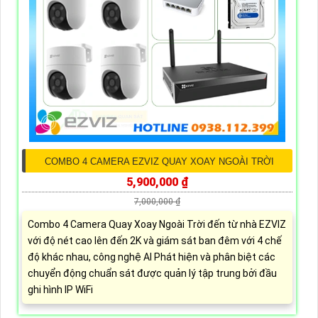
COMBO 4 CAMERA EZVIZ QUAY XOAY NGOÀI TRỜI
5,900,000 ₫
7,000,000 ₫
Combo 4 Camera Quay Xoay Ngoài Trời đến từ nhà EZVIZ
với độ nét cao lên đến 2K và giám sát ban đêm với 4 chế
độ khác nhau, công nghệ AI Phát hiện và phân biệt các
chuyển động chuẩn sát được quản lý tập trung bởi đầu
ghi hình IP WiFi