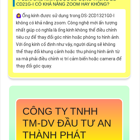
CD21G-I CÓ KHẢ NĂNG ZOOM HAY KHÔNG?
🙆‍♀️ Ống kính được sử dụng trong DS-2CD1321G0-I
không có khả năng zoom. Công nghệ mới ấn tượng
nhất giúp có nghĩa là ống kính không thể điều chỉnh
tiêu cự để thay đổi góc nhìn hoặc phóng to hình ảnh.
Với ống kính cố định như vậy, người dùng sẽ không
thể thay đổi khung cảnh hoặc thu phóng hình ảnh từ
xa mà phải điều chỉnh vị trí cảm biến hoặc camera để
thay đổi góc quay.
CÔNG TY TNHH
TM-DV ĐẦU TƯ AN
THÀNH PHÁT