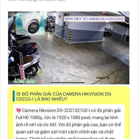
😓 ĐỘ PHÂN GIẢI CỦA CAMERA HIKVISION DS-
CD21G-I LÀ BAO NHIÊU?
💖 Camera Hikvision DS-2CD1321G0-I có độ phân giải
Full HD 1080p, tức là 1920 x 1080 pixel, mang lại hình
ảnh rõ nét và chi tiết. Với độ phân giải cao, bạn có thể
quan sát và giám sát một cách chính xác và chất
lượng. Thiết kế sản phẩm chất lượng Bạn sẽ được