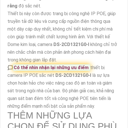
rằng
độ sắc nét.
Thiết bị này còn được trang bị công nghệ IP POE, giúp
truyền tải dữ liệu và cung cấp nguồn điện thông qua
một dây cáp duy nhất, không chỉ tiết kiệm chi phí mà
còn giúp tránh mất chất lượng hình ảnh. Với thiết kế
Dome kim loại, camera
DS-2CD1321G0-I
không chỉ trở
nên chắc chắn mà còn phản ánh phong cách hiện đại
trong không gian lắp đặt.
🗯️
Có thể nhìn nhận lại những ưu điểm
thiết bị
camera IP POE sắc nét
DS-2CD1321G0-I
là sự lựa
chọn hoàn hảo cho việc nâng cao độ an toàn và giám
sát trong ngôi nhà của bạn. Độ phân giải cao, khả năng
quan sát ban đêm tốt và công nghệ POE tiên tiến là
những điểm mạnh nổi bật của sản phẩm này.
THÊM NHỮNG LỰA
CHỌN ĐỂ SỬ DỤNG PHÙ