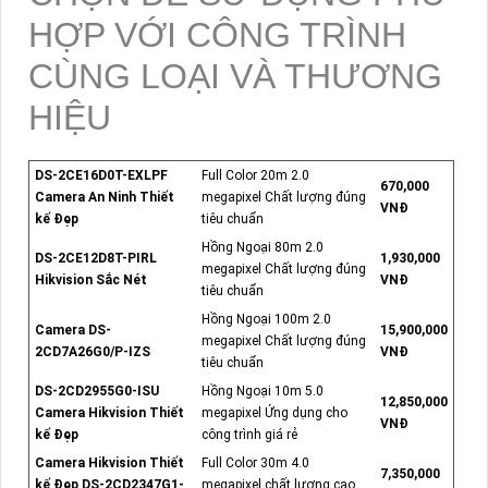
HỢP VỚI CÔNG TRÌNH
CÙNG LOẠI VÀ THƯƠNG
HIỆU
DS-2CE16D0T-EXLPF
Full Color 20m 2.0
670,000
Camera An Ninh Thiết
megapixel Chất lượng đúng
VNĐ
kế Đẹp
tiêu chuẩn
Hồng Ngoại 80m 2.0
DS-2CE12D8T-PIRL
1,930,000
megapixel Chất lượng đúng
Hikvision Sắc Nét
VNĐ
tiêu chuẩn
Hồng Ngoại 100m 2.0
Camera DS-
15,900,000
megapixel Chất lượng đúng
2CD7A26G0/P-IZS
VNĐ
tiêu chuẩn
DS-2CD2955G0-ISU
Hồng Ngoại 10m 5.0
12,850,000
Camera Hikvision Thiết
megapixel Ứng dụng cho
VNĐ
kế Đẹp
công trình giá rẻ
Camera Hikvision Thiết
Full Color 30m 4.0
7,350,000
kế Đẹp DS-2CD2347G1-
megapixel chất lượng cao