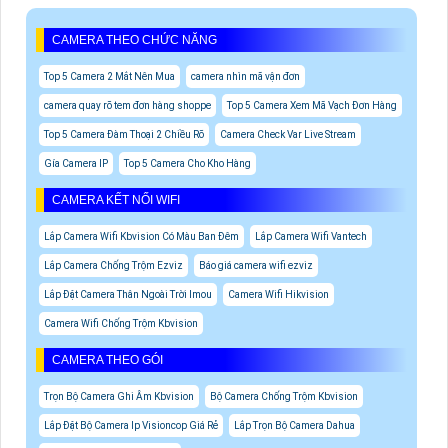
CAMERA THEO CHỨC NĂNG
Top 5 Camera 2 Mắt Nên Mua
camera nhìn mã vận đơn
camera quay rõ tem đơn hàng shoppe
Top 5 Camera Xem Mã Vạch Đơn Hàng
Top 5 Camera Đàm Thoại 2 Chiều Rõ
Camera Check Var Live Stream
Gía Camera IP
Top 5 Camera Cho Kho Hàng
CAMERA KẾT NỐI WIFI
Lắp Camera Wifi Kbvision Có Màu Ban Đêm
Lắp Camera Wifi Vantech
Lắp Camera Chống Trộm Ezviz
Báo giá camera wifi ezviz
Lắp Đặt Camera Thân Ngoài Trời Imou
Camera Wifi Hikvision
Camera Wifi Chống Trộm Kbvision
CAMERA THEO GÓI
Trọn Bộ Camera Ghi Âm Kbvision
Bộ Camera Chống Trộm Kbvision
Lắp Đặt Bộ Camera Ip Visioncop Giá Rẻ
Lắp Trọn Bộ Camera Dahua