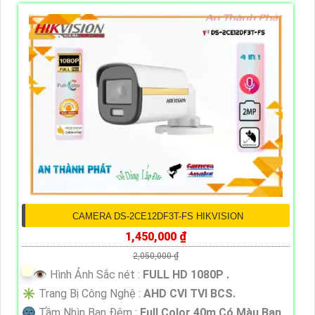
CAMERA DS-2CE12DF3T-FS HIKVISION
1,450,000 ₫
2,050,000 ₫
👁 Hình Ảnh Sắc nét :
FULL HD 1080P .
✳️ Trang Bị Công Nghệ :
AHD CVI TVI BCS.
🌚 Tầm Nhìn Ban Đêm :
Full Color 40m Có Màu Ban