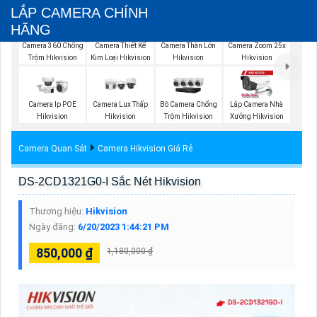
LẮP CAMERA CHÍNH
HÃNG
Camera 360 Chống
Camera Thiết Kế
Camera Thân Lớn
Camera Zoom 25x
Trộm Hikvision
Kim Loại Hikvision
Hikvision
Hikvision
Camera Ip POE
Camera Lux Thấp
Bô Camera Chống
Lắp Camera Nhà
Hikvision
Hikvision
Trộm Hikvision
Xưởng Hikvision
Camera Quan Sát
Camera Hikvision Giá Rẻ
DS-2CD1321G0-I Sắc Nét Hikvision
Thương hiệu:
Hikvision
Ngày đăng:
6/20/2023 1:44:21 PM
850,000 ₫
1,180,000 ₫