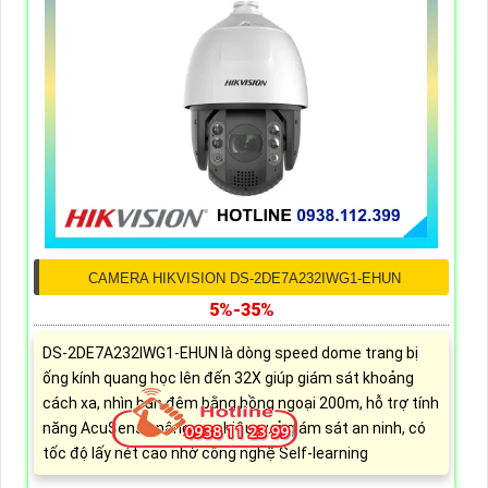
CAMERA HIKVISION DS-2DE7A232IWG1-EHUN
5%-35%
DS-2DE7A232IWG1-EHUN là dòng speed dome trang bị
ống kính quang học lên đến 32X giúp giám sát khoảng
cách xa, nhìn ban đêm bằng hồng ngoại 200m, hỗ trợ tính
năng AcuSense nâng cao hiệu quả giám sát an ninh, có
tốc độ lấy nét cao nhờ công nghệ Self-learning