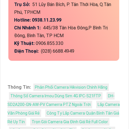
Trụ Sở:
51 Lũy Bán Bích, P. Tân Thới Hòa, Q.Tân
Phú, TP.HCM
Hotline: 0938.11.23.99
Chi Nhánh 1:
445/38 Tân Hòa Đông,P Bình Trị
Đông, Bình Tân, TP HCM
Kỹ Thuật:
0906.855.330
Điện Thoại:
(028) 6688.4949
Thông Tin:
Phân Phối Camera Hikvision Chính Hãng
Thông Số Camera Imou Dùng Sim 4G IPC-S21FTP
DH-
SD2A200-GN-AW-PV Camerra PTZ Ngoài Trời
Lắp Camera
Văn Phòng Giá Rẻ
Công Ty Lắp Camera Quận Bình Tân Giá
Rẻ Uy Tín
Trọn Gói Camera Gia Đình Giá Rẻ Full Color