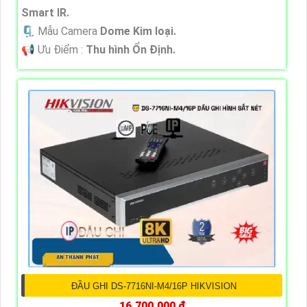
Smart IR.
🗜️ Mẫu Camera
Dome Kim loại.
️📢 Ưu Điểm :
Thu hình Ổn Định.
ĐẦU GHI DS-7716NI-M4/16P HIKVISION
16,700,000 ₫