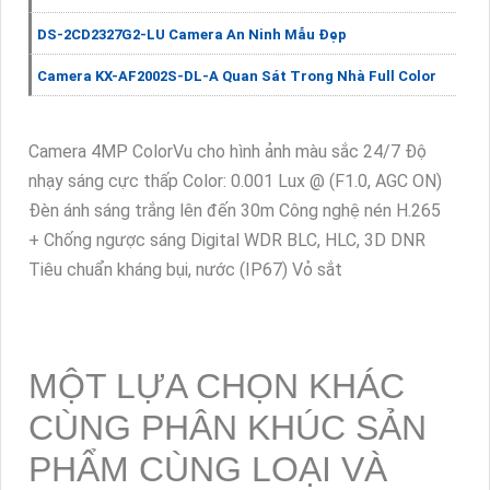
DS-2CD2327G2-LU Camera An Ninh Mẫu Đẹp
Camera KX-AF2002S-DL-A Quan Sát Trong Nhà Full Color
Camera 4MP ColorVu cho hình ảnh màu sắc 24/7 Độ
nhạy sáng cực thấp Color: 0.001 Lux @ (F1.0, AGC ON)
Đèn ánh sáng trắng lên đến 30m Công nghệ nén H.265
+ Chống ngược sáng Digital WDR BLC, HLC, 3D DNR
Tiêu chuẩn kháng bụi, nước (IP67) Vỏ sắt
MỘT LỰA CHỌN KHÁC
CÙNG PHÂN KHÚC SẢN
PHẨM CÙNG LOẠI VÀ