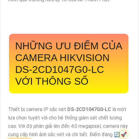
NHỮNG ƯU ĐIỂM CỦA
CAMERA HIKVISION
DS-2CD1047G0-LC
VỚI THÔNG SỐ
Thiết bị camera IP sắc nét
DS-2CD1047G0-LC
là một
lựa chọn tuyệt vời cho hệ thống giám sát chất lượng
cao. Với độ phân giải lên đến 4.0 megapixel, camera này
cung cấp hình ảnh sắc nét và chi tiết. Điểm đáng 🔄
️🚀