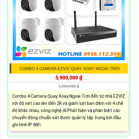
COMBO 4 CAMERA EZVIZ QUAY XOAY NGOÀI TRỜI
5,900,000 ₫
7,000,000 ₫
Combo 4 Camera Quay Xoay Ngoài Trời đến từ nhà EZVIZ
với độ nét cao lên đến 2K và giám sát ban đêm với 4 chế
độ khác nhau, công nghệ AI Phát hiện và phân biệt các
chuyển động chuẩn sát được quản lý tập trung bởi đầu
ghi hình IP WiFi