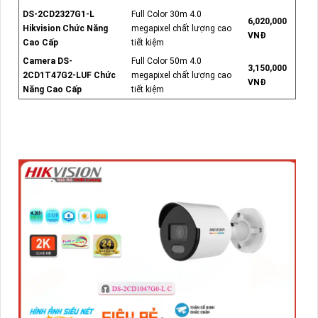
DS-2CD2327G1-L
Full Color 30m 4.0
6,020,000
Hikvision Chức Năng
megapixel chất lượng cao
VNĐ
Cao Cấp
tiết kiệm
Camera DS-
Full Color 50m 4.0
3,150,000
2CD1T47G2-LUF Chức
megapixel chất lượng cao
VNĐ
Năng Cao Cấp
tiết kiệm