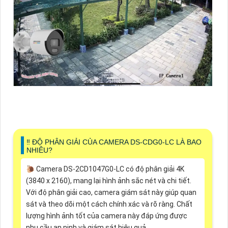
‼️ ĐỘ PHÂN GIẢI CỦA CAMERA DS-CDG0-LC LÀ BAO
NHIÊU?
🐌 Camera DS-2CD1047G0-LC có độ phân giải 4K
(3840 x 2160), mang lại hình ảnh sắc nét và chi tiết.
Với độ phân giải cao, camera giám sát này giúp quan
sát và theo dõi một cách chính xác và rõ ràng. Chất
lượng hình ảnh tốt của camera này đáp ứng được
nhu cầu an ninh và giám sát hiệu quả.