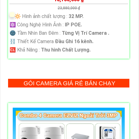
23,880,000 ₫
🔆 Hình ảnh chất lượng :
32 MP.
⚛️ Công Nghệ Hình Ảnh :
IP POE.
🌚 Tầm Nhìn Ban Đêm :
Từng Vị Trí Camera .
⛓ Thiết Kế Camera
Đầu Ghi 16 kênh.
️🆑 Khả Năng :
Thu hình Chất Lượng.
GÓI CAMERA GIÁ RẺ BÁN CHẠY