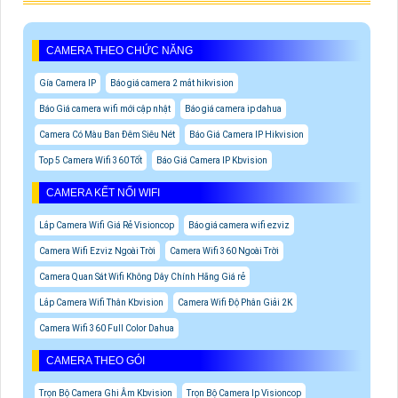
CAMERA THEO CHỨC NĂNG
Gía Camera IP
Báo giá camera 2 mắt hikvision
Báo Giá camera wifi mới cập nhật
Báo giá camera ip dahua
Camera Có Màu Ban Đêm Siêu Nét
Báo Giá Camera IP Hikvision
Top 5 Camera Wifi 360 Tốt
Báo Giá Camera IP Kbvision
CAMERA KẾT NỐI WIFI
Lắp Camera Wifi Giá Rẻ Visioncop
Báo giá camera wifi ezviz
Camera Wifi Ezviz Ngoài Trời
Camera Wifi 360 Ngoài Trời
Camera Quan Sát Wifi Không Dây Chính Hãng Giá rẻ
Lắp Camera Wifi Thân Kbvision
Camera Wifi Độ Phân Giải 2K
Camera Wifi 360 Full Color Dahua
CAMERA THEO GÓI
Trọn Bộ Camera Ghi Âm Kbvision
Trọn Bộ Camera Ip Visioncop