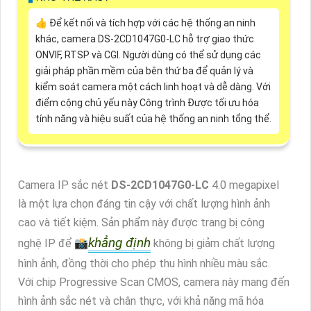
👍 Để kết nối và tích hợp với các hệ thống an ninh
khác, camera DS-2CD1047G0-LC hỗ trợ giao thức
ONVIF, RTSP và CGI. Người dùng có thể sử dụng các
giải pháp phần mềm của bên thứ ba để quản lý và
kiểm soát camera một cách linh hoạt và dễ dàng. Với
điểm cộng chủ yếu này Công trình Được tối ưu hóa
tính năng và hiệu suất của hệ thống an ninh tổng thể.
Camera IP sắc nét
DS-2CD1047G0-LC
4.0 megapixel
là một lựa chọn đáng tin cậy với chất lượng hình ảnh
cao và tiết kiệm. Sản phẩm này được trang bị công
khẳng định
nghệ IP để 📸
không bị giảm chất lượng
hình ảnh, đồng thời cho phép thu hình nhiều màu sắc.
Với chip Progressive Scan CMOS, camera này mang đến
hình ảnh sắc nét và chân thực, với khả năng mã hóa