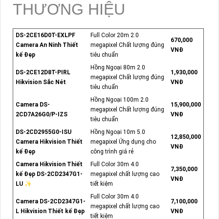
THƯƠNG HIỆU
DS-2CE16D0T-EXLPF
Full Color 20m 2.0
670,000
Camera An Ninh Thiết
megapixel Chất lượng đúng
VNĐ
kế Đẹp
tiêu chuẩn
Hồng Ngoại 80m 2.0
DS-2CE12D8T-PIRL
1,930,000
megapixel Chất lượng đúng
Hikvision Sắc Nét
VNĐ
tiêu chuẩn
Hồng Ngoại 100m 2.0
Camera DS-
15,900,000
megapixel Chất lượng đúng
2CD7A26G0/P-IZS
VNĐ
tiêu chuẩn
DS-2CD2955G0-ISU
Hồng Ngoại 10m 5.0
12,850,000
Camera Hikvision Thiết
megapixel Ứng dụng cho
VNĐ
kế Đẹp
công trình giá rẻ
Camera Hikvision Thiết
Full Color 30m 4.0
7,350,000
kế Đẹp DS-2CD2347G1-
megapixel chất lượng cao
VNĐ
LU ✨
tiết kiệm
Full Color 30m 4.0
Camera DS-2CD2347G1-
7,100,000
megapixel chất lượng cao
L Hikvision Thiết kế Đẹp
VNĐ
tiết kiệm