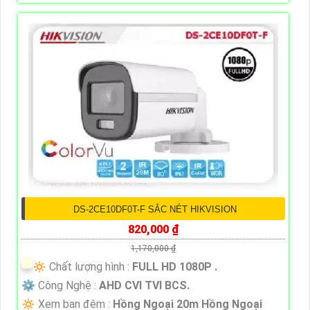
DS-2CE10DF0T-F SẮC NÉT HIKVISION
820,000 ₫
1,170,000 ₫
🔅 Chất lượng hình :
FULL HD 1080P .
⚙ Công Nghệ :
AHD CVI TVI BCS.
🔅 Xem ban đêm :
Hồng Ngoại 20m Hồng Ngoại