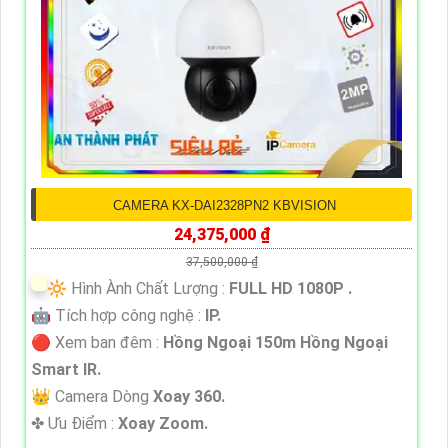
CAMERA KX-DAI2328PN2 KBVISION
24,375,000 ₫
37,500,000 ₫
🔆 Hình Ành Chất Lượng :
FULL HD 1080P .
🤖️ Tích hợp công nghệ :
IP.
🔴 Xem ban đêm :
Hồng Ngoại 150m Hồng Ngoại
Smart IR.
👑 Camera Dòng
Xoay 360.
️✤ Ưu Điểm :
Xoay Zoom.