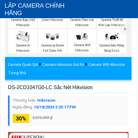
LẮP CAMERA CHÍNH
HÃNG
Camera IP Full
Color Hikvision
Camera Xoay 360
Camera Thân Lớn
Camera Thiết Kế
Hikvision
Hikvision
Kim Loại Hikvision
Camera Wifi
Camera Ai
Camera Ip Dome
Camera Siêu Nhạy
Hikvision
Hikvision
Full Color Hik
Sáng Ezviz
Camera Quan Sát
Camera Hikvision Giá Rẻ
Camera Wifi Hikvision
Trong Nhà
DS-2CD1047G0-LC Sắc Nét Hikvision
Thương hiệu:
Hikvision
Ngày đăng:
10/18/2023 3:25:17 PM
30%
3,070,000 ₫