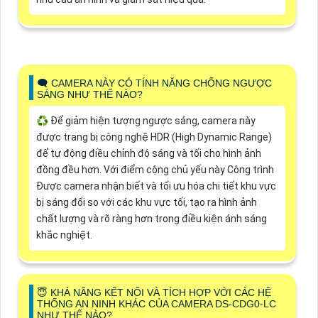
🗨️ CAMERA NÀY CÓ TÍNH NĂNG CHỐNG NGƯỢC
SÁNG NHƯ THẾ NÀO?
♻️ Để giảm hiện tượng ngược sáng, camera này
được trang bị công nghệ HDR (High Dynamic Range)
để tự động điều chỉnh độ sáng và tối cho hình ảnh
đồng đều hơn. Với điểm cộng chủ yếu này Công trình
Được camera nhận biết và tối ưu hóa chi tiết khu vực
bị sáng đổi so với các khu vực tối, tạo ra hình ảnh
chất lượng và rõ ràng hơn trong điều kiện ánh sáng
khắc nghiệt.
😇 KHẢ NĂNG KẾT NỐI VÀ TÍCH HỢP VỚI CÁC HỆ
THỐNG AN NINH KHÁC CỦA CAMERA DS-CDG0-LC
NHƯ THẾ NÀO?