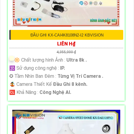
ĐẦU GHI KX-CAI4K8108N2-I2 KBVISION
LIÊN H₫
4,355,000 ₫
🔆 Chất lượng hình Ảnh :
Ultra 8k .
🕉️ Sử dụng công nghệ :
IP.
✪ Tầm Nhìn Ban Đêm :
Từng Vị Trí Camera .
🤹 Camera Thiết Kế
Đầu Ghi 8 kênh.
️🆑 Khả Năng :
Công Nghệ AI.