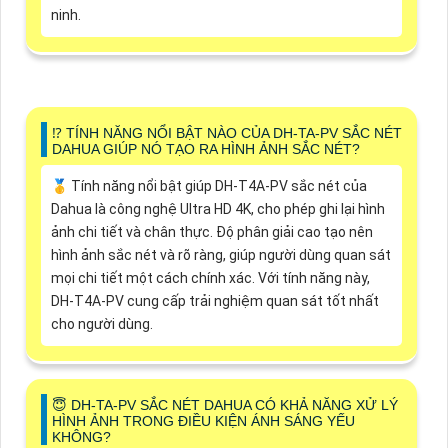
ninh.
⁉️ TÍNH NĂNG NỔI BẬT NÀO CỦA DH-TA-PV SẮC NÉT
DAHUA GIÚP NÓ TẠO RA HÌNH ẢNH SẮC NÉT?
🥇 Tính năng nổi bật giúp DH-T4A-PV sắc nét của
Dahua là công nghệ Ultra HD 4K, cho phép ghi lại hình
ảnh chi tiết và chân thực. Độ phân giải cao tạo nên
hình ảnh sắc nét và rõ ràng, giúp người dùng quan sát
mọi chi tiết một cách chính xác. Với tính năng này,
DH-T4A-PV cung cấp trải nghiệm quan sát tốt nhất
cho người dùng.
😇 DH-TA-PV SẮC NÉT DAHUA CÓ KHẢ NĂNG XỬ LÝ
HÌNH ẢNH TRONG ĐIỀU KIỆN ÁNH SÁNG YẾU
KHÔNG?