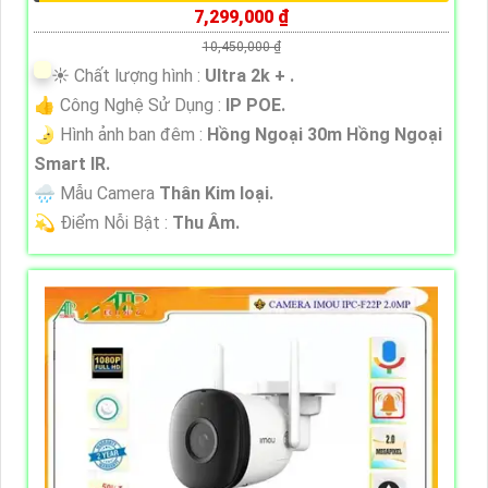
7,299,000 ₫
10,450,000 ₫
☀️ Chất lượng hình :
Ultra 2k + .
👍 Công Nghệ Sử Dụng :
IP POE.
🌛 Hình ảnh ban đêm :
Hồng Ngoại 30m Hồng Ngoại
Smart IR.
🌧️ Mẫu Camera
Thân Kim loại.
️💫 Điểm Nỗi Bật :
Thu Âm.