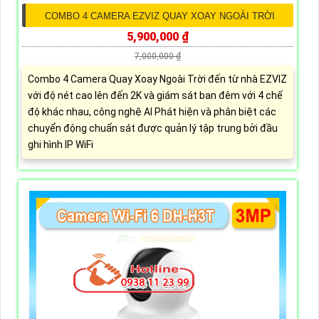
COMBO 4 CAMERA EZVIZ QUAY XOAY NGOÀI TRỜI
5,900,000 ₫
7,000,000 ₫
Combo 4 Camera Quay Xoay Ngoài Trời đến từ nhà EZVIZ
với độ nét cao lên đến 2K và giám sát ban đêm với 4 chế
độ khác nhau, công nghệ AI Phát hiện và phân biệt các
chuyển động chuẩn sát được quản lý tập trung bởi đầu
ghi hình IP WiFi