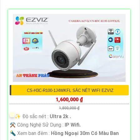
CS-H3C-R100-1J4WKFL SẮC NÉT WIFI EZVIZ
1,600,000 ₫
1,800,000 ₫
✨ Độ sắc nét :
Ultra 2k .
⚒ Công Nghệ Sử Dụng :
IP Wifi.
🔦 Xem ban đêm :
Hồng Ngoại 30m Có Màu Ban