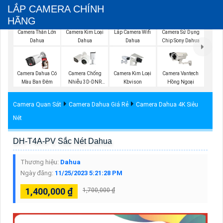
LẮP CAMERA CHÍNH
HÃNG
Lắp Camera Wifi
Camera Thân Lớn
Camera Kim Loại
Camera Sử Dụng
Dahua
Dahua
Dahua
Chip Sony Dahua
Camera Dahua Có
Camera Chống
Camera Kim Loại
Camera Vantech
Màu Ban Đêm
Nhiễu 3D-DNR
Kbvison
Hồng Ngoại
Dahua
Camera Quan Sát
Camera Dahua Giá Rẻ
Camera Dahua 4K Siêu
Nét
DH-T4A-PV Sắc Nét Dahua
Thương hiệu:
Dahua
Ngày đăng:
11/25/2023 5:21:28 PM
1,400,000 ₫
1,700,000 ₫