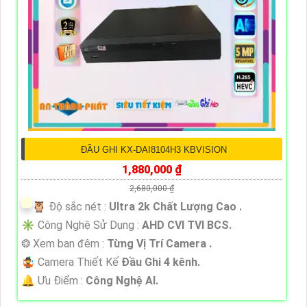
ĐẦU GHI KX-DAI8104H3 KBVISION
1,880,000 ₫
2,680,000 ₫
🦉 Độ sắc nét :
Ultra 2k Chất Lượng Cao .
✳️ Công Nghệ Sử Dụng :
AHD CVI TVI BCS.
❂ Xem ban đêm :
Từng Vị Trí Camera .
🤹 Camera Thiết Kế
Đầu Ghi 4 kênh.
️🔔 Ưu Điểm :
Công Nghệ AI.