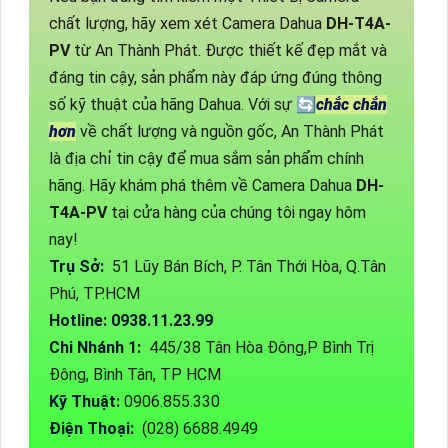
chất lượng, hãy xem xét Camera Dahua
DH-T4A-
PV
từ An Thành Phát. Được thiết kế đẹp mắt và
đáng tin cậy, sản phẩm này đáp ứng đúng thông
số kỹ thuật của hãng Dahua. Với sự 🔄
chắc chắn
hơn
về chất lượng và nguồn gốc, An Thành Phát
là địa chỉ tin cậy để mua sắm sản phẩm chính
hãng. Hãy khám phá thêm về Camera Dahua
DH-
T4A-PV
tại cửa hàng của chúng tôi ngay hôm
nay!
Trụ Sở:
51 Lũy Bán Bích, P. Tân Thới Hòa, Q.Tân
Phú, TP.HCM
Hotline: 0938.11.23.99
Chi Nhánh 1:
445/38 Tân Hòa Đông,P Bình Trị
Đông, Bình Tân, TP HCM
Kỹ Thuật:
0906.855.330
Điện Thoại:
(028) 6688.4949