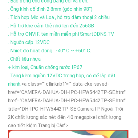
. Báo động chủ động bằng còi và đèn.
. Ống kính cố định 2.8mm (góc nhìn 98°)
. Tích hợp Mic và Loa , hỗ trợ đàm thoại 2 chiều
. Hỗ trợ khe cắm thẻ nhớ lên đến 256GB
. Hỗ trợ ONVIF, tên miền miễn phí SmartDDNS.TV
. Nguồn cấp 12VDC
. Nhiệt độ hoạt động : -40° C ~ +60° C.
. Chất liệu nhựa
+ kim loại, Chuẩn chống nước IP67
. Tặng kèm nguồn 12VDC trong hộp, có đế lắp đặt
nhanh.
<a class="" cllinknb1'="" data-cke-saved-
href="CAMERA-DAHUA-DH-IPC-HFW5442TP-SE.htm"
href="CAMERA-DAHUA-DH-IPC-HFW5442TP-SE.htm"
title="DH-IPC-HFW5442TP-SE Camera IP Ngoài Trời
2K chất lượng sắc nét đến 4.0 megapixel chất lượng
cao tiết kiệm Trang bị Cân">