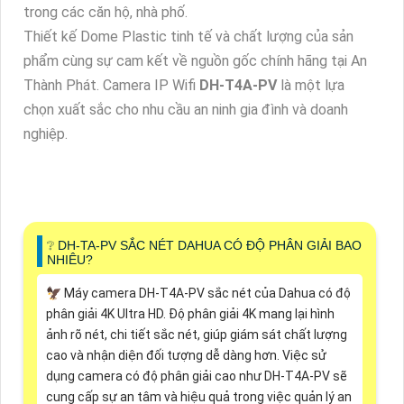
trong các căn hộ, nhà phố.
Thiết kế Dome Plastic tinh tế và chất lượng của sản
phẩm cùng sự cam kết về nguồn gốc chính hãng tại An
Thành Phát. Camera IP Wifi
DH-T4A-PV
là một lựa
chọn xuất sắc cho nhu cầu an ninh gia đình và doanh
nghiệp.
❔ DH-TA-PV SẮC NÉT DAHUA CÓ ĐỘ PHÂN GIẢI BAO
NHIÊU?
🦅 Máy camera DH-T4A-PV sắc nét của Dahua có độ
phân giải 4K Ultra HD. Độ phân giải 4K mang lại hình
ảnh rõ nét, chi tiết sắc nét, giúp giám sát chất lượng
cao và nhận diện đối tượng dễ dàng hơn. Việc sử
dụng camera có độ phân giải cao như DH-T4A-PV sẽ
cung cấp sự an tâm và hiệu quả trong việc quản lý an