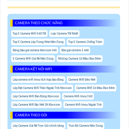
CAMERA THEO CHỨC NĂNG
Top 5 Camera Wifi 360 Tốt
Loại Camera Tốt Nhất
Top 5 Camera Lắp Trong Nhà Nên Dùng
Top 5 Camera Chống Trộm
Bảng báo giá camera kbvision mới
Báo giá camera 2 mắt
5 Camera Wifi Giá Rẻ Nên Dùng
Những Camera Có Màu Ban Đêm
CAMERA KẾT NỐI WIFI
Lắp camera wifi Imou tích hợp báo động
Camera Wifi Siêu Nét
Lắp Đặt Camera Wifi Thân Ngoài Trời Kbvision
Camera Wifi Có Màu Ban Đêm
Lắp Camera Wifi Báo Động Kbvision
Camera Wifi Imou 360
Lắp Camera Wifi Sắc Nét 2K Kbvsiion
Camera Wifi Imou Ngoài Trời
CAMERA THEO GÓI
Lắp Camera Giá Rẻ Trọn Gói chính hãng
Trọn Bộ Camera Nên Dùng