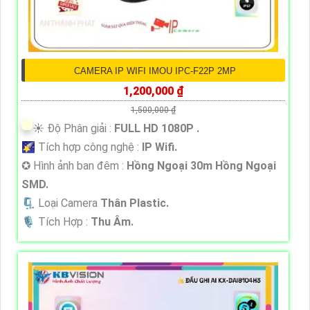
CAMERA IP WIFI IMOU IPC-F22P 2MP
1,200,000 ₫
1,500,000 ₫
☀️ Độ Phân giải :
FULL HD 1080P .
🌠 Tích hợp công nghệ :
IP Wifi.
✪ Hình ảnh ban đêm :
Hồng Ngoại 30m Hồng Ngoại
SMD.
🗜️ Loại Camera
Thân Plastic.
️🎙 Tích Hợp :
Thu Âm.