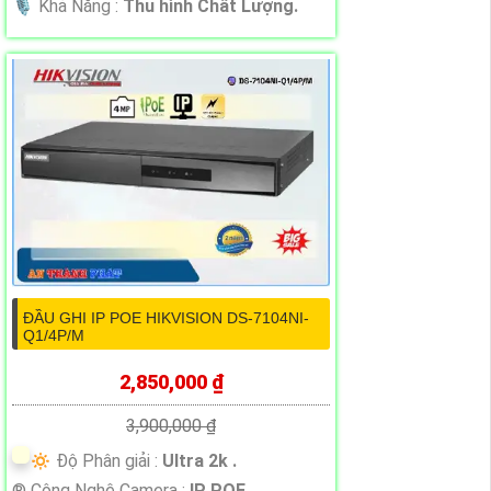
️🎙 Khả Năng :
Thu hình Chất Lượng.
ĐẦU GHI IP POE HIKVISION DS-7104NI-
Q1/4P/M
2,850,000 ₫
3,900,000 ₫
🔅 Độ Phân giải :
Ultra 2k .
®️ Công Nghệ Camera :
IP POE.