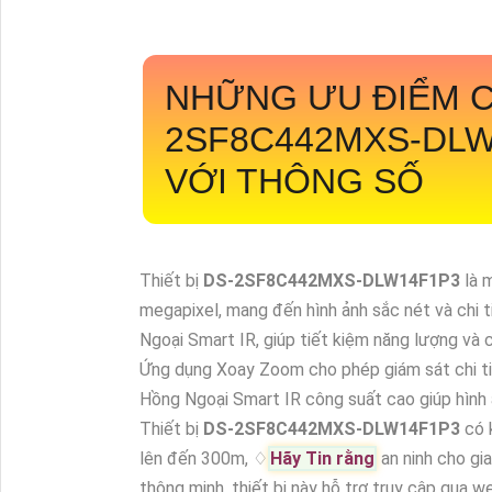
NHỮNG ƯU ĐIỂM CỦ
2SF8C442MXS-DLW 
VỚI THÔNG SỐ
Thiết bị
DS-2SF8C442MXS-DLW14F1P3
là 
megapixel, mang đến hình ảnh sắc nét và chi t
Ngoại Smart IR, giúp tiết kiệm năng lượng và
Ứng dụng Xoay Zoom cho phép giám sát chi ti
Hồng Ngoại Smart IR công suất cao giúp hình ả
Thiết bị
DS-2SF8C442MXS-DLW14F1P3
có 
lên đến 300m, ♢
Hãy Tin rằng
an ninh cho gi
thông minh, thiết bị này hỗ trợ truy cập qua 