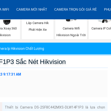
 WIFI
CAMERA MỚI NHẤT
CAMERA TRỌN GÓI GIÁ RẺ
PHỤ
Lắp Camera Hik
Camera Wifi
ra Xoay 360
Camera IP Co
Phát Hiện Xe
Hikvision Ngoài Trời
ikvision
era Ip Hikvision Chất Lượng
3 Sắc Nét Hikvision
3 9:17:31 AM
Thiết bị Camera DS-2SF8C442MXS-DLW14F1P3 là lựa chọn