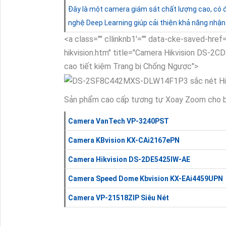
Đây là một camera giám sát chất lượng cao, có đ
nghệ Deep Learning giúp cải thiện khả năng nhận 
<a class="" cllinknb1'="" data-cke-saved-hr
hikvision.htm" title="Camera Hikvision DS-2
cao tiết kiệm Trang bị Chống Ngược">
Sản phẩm cao cấp tương tự Xoay Zoom cho 
Camera VanTech VP-3240PST
Camera KBvision KX-CAi2167ePN
Camera Hikvision DS-2DE5425IW-AE
Camera Speed Dome Kbvision KX-EAi4459UPN
Camera VP-21518ZIP Siêu Nét