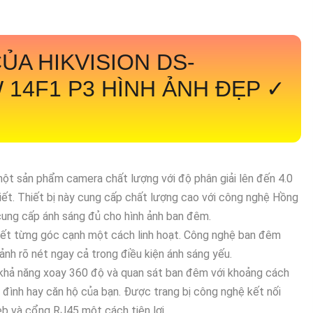
A HIKVISION DS-
14F1 P3 HÌNH ẢNH ĐẸP ✓
một sản phẩm camera chất lượng với độ phân giải lên đến 4.0
iết. Thiết bị này cung cấp chất lượng cao với công nghệ Hồng
 cung cấp ánh sáng đủ cho hình ảnh ban đêm.
ết từng góc cạnh một cách linh hoạt. Công nghệ ban đêm
nh rõ nét ngay cả trong điều kiện ánh sáng yếu.
khả năng xoay 360 độ và quan sát ban đêm với khoảng cách
a đình hay căn hộ của bạn. Được trang bị công nghệ kết nối
web và cổng RJ45 một cách tiện lợi.