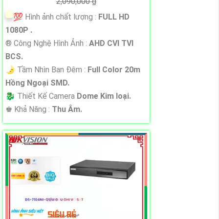
2,090,000 ₫
💯 Hình ảnh chất lượng :
FULL HD
1080P .
®️ Công Nghệ Hình Ảnh :
AHD CVI TVI
BCS.
🌛 Tầm Nhìn Ban Đêm :
Full Color 20m
Hồng Ngoại SMD.
🐉️ Thiết Kế Camera
Dome Kim loại.
️♚ Khả Năng :
Thu Âm.