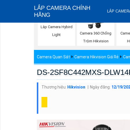
LẮP CAMERA CHÍNH
LẮP CAMERA
HÃNG
Lắp Camera Hybird
Camera 360 Chống
Came
Light
Trộm Hikvision
H
Camera Quan Sát
Camera Hikvision Giá Rẻ
Cam
DS-2SF8C442MXS-DLW14F1P
Thương hiệu:
Hikvision
Ngày đăng:
12/19/202