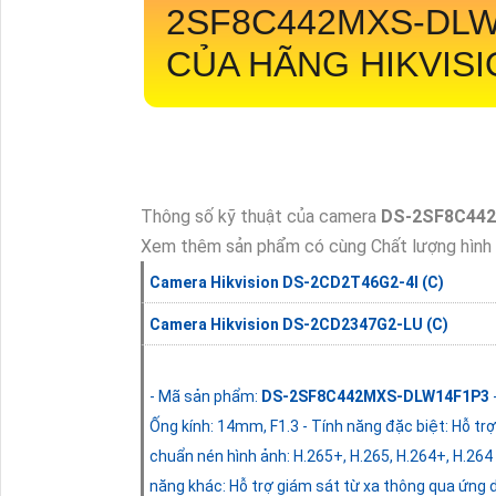
2SF8C442MXS-DLW 
CỦA HÃNG HIKVIS
Thông số kỹ thuật của camera
DS-2SF8C44
Xem thêm sản phẩm có cùng Chất lượng hình 
Camera Hikvision DS-2CD2T46G2-4I (C)
Camera Hikvision DS-2CD2347G2-LU (C)
- Mã sản phẩm:
DS-2SF8C442MXS-DLW14F1P3
Ống kính: 14mm, F1.3 - Tính năng đặc biệt: Hỗ t
chuẩn nén hình ảnh: H.265+, H.265, H.264+, H.264 
năng khác: Hỗ trợ giám sát từ xa thông qua ứng 