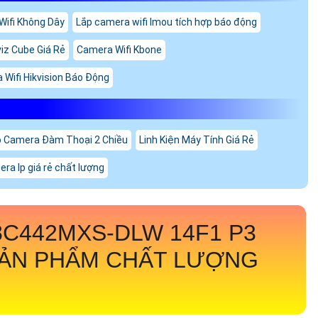
ifi Không Dây
Lắp camera wifi Imou tích hợp báo động
iz Cube Giá Rẻ
Camera Wifi Kbone
Wifi Hikvision Báo Động
 Camera Đàm Thoại 2 Chiều
Linh Kiện Máy Tính Giá Rẻ
ra Ip giá rẻ chất lượng
8C442MXS-DLW 14F1 P3
SẢN PHẨM CHẤT LƯỢNG