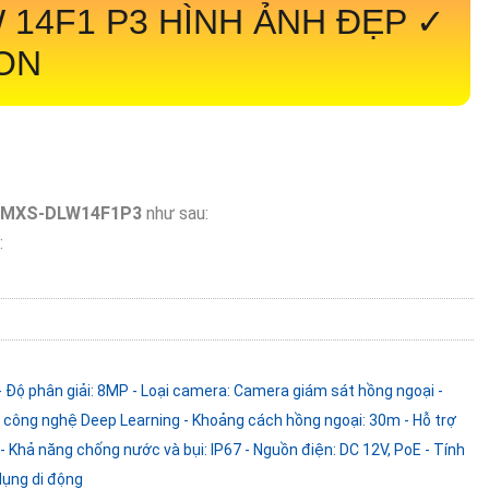
14F1 P3 HÌNH ẢNH ĐẸP ✓
ION
2MXS-DLW14F1P3
như sau:
:
- Độ phân giải: 8MP - Loại camera: Camera giám sát hồng ngoại -
rợ công nghệ Deep Learning - Khoảng cách hồng ngoại: 30m - Hỗ trợ
- Khả năng chống nước và bụi: IP67 - Nguồn điện: DC 12V, PoE - Tính
dụng di động