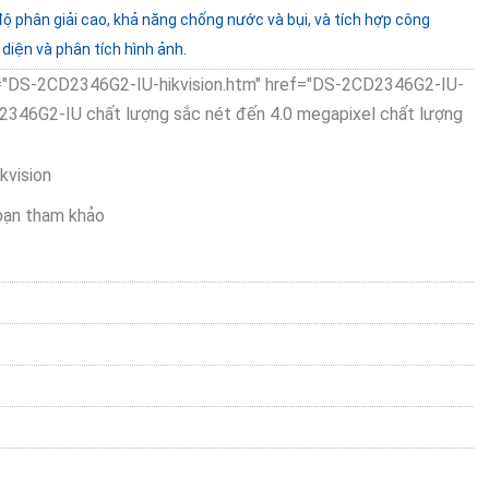
ộ phân giải cao, khả năng chống nước và bụi, và tích hợp công
diện và phân tích hình ảnh.
ef="DS-2CD2346G2-IU-hikvision.htm" href="DS-2CD2346G2-IU-
CD2346G2-IU chất lượng sắc nét đến 4.0 megapixel chất lượng
bạn tham khảo