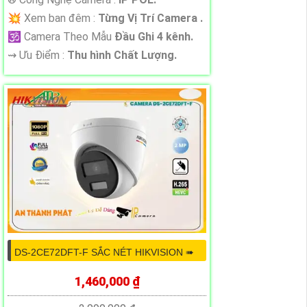
💥 Xem ban đêm :
Từng Vị Trí Camera .
🕉️ Camera Theo Mẫu
Đầu Ghi 4 kênh.
️⇝ Ưu Điểm :
Thu hình Chất Lượng.
DS-2CE72DFT-F SẮC NÉT HIKVISION ➠
1,460,000 ₫