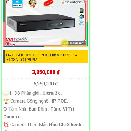
ĐẦU GHI HÌNH IP POE HIKVISON DS-
7108NI-Q1/8P/M
3,850,000 ₫
5,250,000 ₫
☀️ Độ Phân giải :
Ultra 2k .
🏆 Camera Công nghệ :
IP POE.
✪ Tầm Nhìn Ban Đêm :
Từng Vị Trí
Camera .
💢 Camera Theo Mẫu
Đầu Ghi 8 kênh.